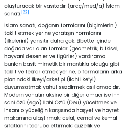
oluşturacak bir vasıtadır (araç/med/a) İslam
[22]
sanatı.
İslam sanatı, doğanın formlarını (biçimlerini)
taklit etmek yerine yaratışın normlarını
(ilkelerini) yansıtır daha çok. Elbette içinde
doğada var olan formlar (geometrik, bitkisel,
hayvani de­senler ve figürler) vardırama
bunlan basit mimetik bir mantıkla olduğu gibi
taklit ve tekrar etmek yerine, o formaların arka
pla­nındaki ilkeyi/arketipi (İlahi İlke’yi)
duyumsatmak yahut sezdir­mek asıl amacıdır.
Modern sanatın aksine bir diğer amacı ise in­
sani özü (ego) İlahi Öz’ü (Deu) yüceltmek ve
insanı o yüceliğin karşısında haşyet ve hayret
makamına ulaştırmak; celal, cemal ve kemal
sıfatlarını tecrübe ettirmek; güzellik ve