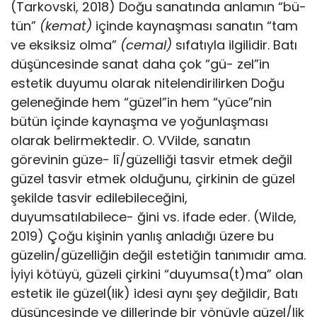
(Tarkovski, 2018) Doğu sanatında anlamın “bü­
tün”
(kemat)
içinde kaynaşması sanatın “tam
ve eksiksiz olma”
(cemal)
sıfatıyla ilgilidir. Batı
düşüncesinde sanat daha çok “gü- zel”in
estetik duyumu olarak nitelendirilirken Doğu
geleneğinde hem “güzel”in hem “yüce”nin
bütün içinde kaynaşma ve yoğun­laşması
olarak belirmektedir. O. VVilde, sanatın
görevinin güze- lî/güzelliği tasvir etmek değil
güzel tasvir etmek olduğunu, çir­kinin de güzel
şekilde tasvir edilebileceğini,
duyumsatılabilece- ğini vs. ifade eder. (Wilde,
2019) Çoğu kişinin yanlış anladığı üze­re bu
güzelin/güzelliğin değil estetiğin tanımıdır ama.
İyiyi kötü­yü, güzeli çirkini “duyumsa(t)ma” olan
estetik ile güzel(lik) ide­si aynı şey değildir, Batı
düşüncesinde ve dillerinde bir yönüy­le güzel/lik