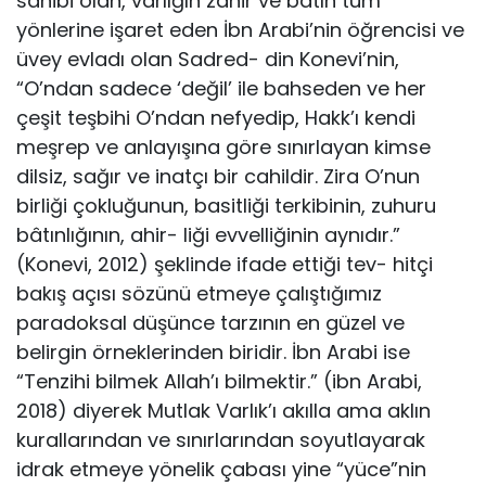
sahibi olan, varlığın zahir ve bâtın tüm
yönlerine işaret eden İbn Arabi’nin öğrencisi ve
üvey evladı olan Sadred- din Konevi’nin,
“O’ndan sadece ‘değil’ ile bahseden ve her
çeşit teşbihi O’ndan nefyedip, Hakk’ı kendi
meşrep ve anlayışına gö­re sınırlayan kimse
dilsiz, sağır ve inatçı bir cahildir. Zira O’nun
birliği çokluğunun, basitliği terkibinin, zuhuru
bâtınlığının, ahir- liği evvelliğinin aynıdır.”
(Konevi, 2012) şeklinde ifade ettiği tev- hitçi
bakış açısı sözünü etmeye çalıştığımız
paradoksal düşünce tarzının en güzel ve
belirgin örneklerinden biridir. İbn Arabi ise
“Tenzihi bilmek Allah’ı bilmektir.” (ibn Arabi,
2018) diyerek Mut­lak Varlık’ı akılla ama aklın
kurallarından ve sınırlarından soyutla­yarak
idrak etmeye yönelik çabası yine “yüce”nin