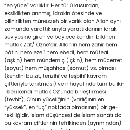
“en yüce” varlıktır. Her türlü kusurdan,
eksiklikten arınmış, idrakin ötesinde ve
bilinirlikten münezzeh bir varlık olan Allah aynı
zamanda yarattıklarıyla yarattıklarının idrak
seviyesine giren ve böylece kendini bildiren
mutlak Zat/ Özne’dir. Allah’ın hem zahir hem
bâtın, hem ezelî hem ebedî, hem müteal
(aşkın) hem mündemiç (içkin), hem mücerret
(so­yut) hem müşahhas (somut) vs. olması
(kendini bu zıt, tenzihî ve teşbihî kavram
çiftleriyle tanıtması) ve nihayetinde tüm bu iki­
likleri kendi mutlak Öz’ünde birleştirmesi
(tevhit), O’nun yüceli­ğinin (varlığının en
“yüksek”, en “uç” noktada olmasının) bir ge­
rekliliğidir. İslam düşüncesi de İslam sanatı da
bu kavram çiftle­rinin tefrikinden (ayrımından)