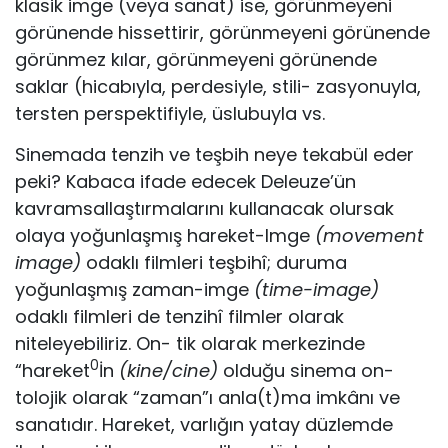
klasik imge (veya sanat) ise, görünme­yeni
görünende hissettirir, görünmeyeni görünende
görünmez kılar, görünmeyeni görünende
saklar (hicabıyla, perdesiyle, stili- zasyonuyla,
tersten perspektifiyle, üslubuyla vs.
Sinemada tenzih ve teşbih neye tekabül eder
peki? Kaba­ca ifade edecek Deleuze’ün
kavramsallaştırmalarını kullana­cak olursak
olaya yoğunlaşmış hareket-Imge
(movement
image)
odaklı filmleri teşbihî; duruma
yoğunlaşmış zaman-imge
(time-image)
odaklı filmleri de tenzihî filmler olarak
niteleyebiliriz. On- tik olarak merkezinde
0
“hareket
İn
(kine/cine)
olduğu sinema on-
tolojik olarak “zaman”ı anla(t)ma imkânı ve
sanatıdır. Hareket, varlığın yatay düzlemde