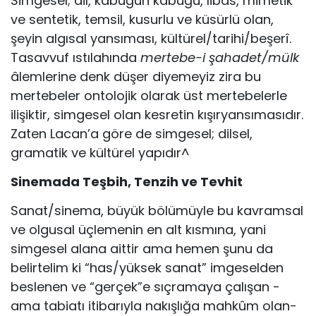
Simgesel; dil, kabuğun kabuğu, libas, mimetik
ve sentetik, temsil, kusurlu ve küsürlü olan,
şeyin algısal yansıması, kültürel/tarihi/beşerî.
Ta­savvuf ıstılahında
mertebe-i şahadet/mülk
âlemlerine denk düşer diyemeyiz zira bu
mertebeler ontolojik olarak üst mertebelerle
ilişiktir, simgesel olan kesretin kışıryansımasıdır.
Zaten Lacan’a göre de simgesel; dilsel,
gramatik ve kültürel yapıdır^
Sinemada Teşbih, Tenzih ve Tevhit
Sanat/sinema, büyük bölümüyle bu kavramsal
ve olgusal üçlemenin en alt kısmına, yani
simgesel alana aittir ama hemen şunu da
belirtelim ki “has/yüksek sanat” imgeselden
beslenen ve “gerçek”e sıçramaya çalışan -
ama tabiatı itibarıyla nakışlığa mahkûm olan-