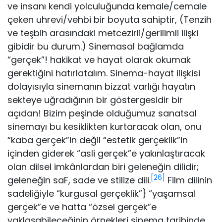
ve insanı kendi yolculuğunda kemale/cemale
çe­ken uhrevi/vehbi bir boyuta sahiptir, (Tenzih
ve teşbih arasında­ki metcezirli/gerilimli ilişki
gibidir bu durum.) Sinemasal bağlam­da
“gerçek”! hakikat ve hayat olarak okumak
gerektiğini hatır­latalım. Sinema-hayat ilişkisi
dolayısıyla sinemanın bizzat varlığı hayatın
sekteye uğradığının bir göstergesidir bir
açıdan! Bizim peşinde olduğumuz sanatsal
sinemayı bu kesiklikten kurtaracak olan, onu
“kaba gerçek”in değil “estetik gerçeklik”in
içinden gi­derek “asli gerçek”e yakınlaştıracak
olan dilsel imkânlardan bi­ri geleneğin dilidir;
[26]
geleneğin saF, sade ve stilize dili.
Film dili­nin
sadeliğiyle “kurgusal gerçeklik”} “yaşamsal
gerçek”e ve hat­ta “özsel gerçek”e
yaklaşabileceğinin örnekleri sinema tarihin­de