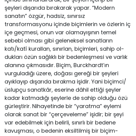
şeyleri dışarıda bırakarak yapar. “Modern
sanatın” özgür, ha­dsiz, sınırsız
transformasyonu içinde biçimlerin ve özlerin iç
içe geçmesi, onun var olamayışının temel
sebebi olması gibi gele­neksel sanatların
katı/katî kurallan, sınırlan, biçimleri, sahip ol­
dukları özün sağlıklı bir bedenleşmesi ve varlık
alanına çıkması­dır. Biçim, Burckhardt’ın
vurguladığı üzere, doğası gereği bir şey­leri
ayıklayıp dışarıda bırakma işidir. Yani biçimci/
üslupçu sanat­kâr, eserine dâhil ettiği şeyler
kadar katmadığı şeylerle de sahip olduğu özü
gürleştirir. Nihayetinde bir “yaratma” eylemi
olarak sanat bir “çerçeveleme” işidir; bir şeyi
var edebilmek için belir­li, sınırlı bir bedene
kavuşması, o bedenin eksiltilmiş bir biçim­