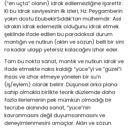
(“en uçta” ola­nın) idrak edilemezliğine işarettir.
Ki bu idrak seviyesinin ilk iz­leri, Hz. Peygamberin
yakın dostu EbubekirSıddık’tan mülhem­dir: Asıl
idrakin idrak edemezlik olduğunu idrak etmek
şeklinde ifade edilen bu paradoksal durum
mantığın ve nutkun (aklın ve sözün) belli bir sini
ra kadar ulaşıp yetersiz kalacağını izhar eder.
Tam bu nokta sanat, mantık ve nutkun idrak ve
ifade etmek­te nakıs kaldığı “yüce”yi ve “güzel”i
ihsas ve izhar etmeye yöne­len bir su’n
(iş/eylem) olarak belirir. Düşünsel arka plana
sahip ol­makla birlikte teorik düzlemde daha
fazla ilerlemenin pek müm­kün olmadığı bir
tecrübe alanında sanat, “yüce”nin
kavranması­nı değil duyumsanmasını ve
deneyimlenmesini amaçlar. Aklın ve sözün