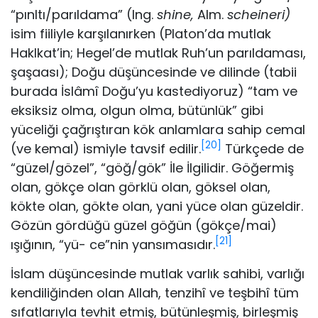
“pınltı/parıldama” (Ing.
shine,
Alm.
scheineri)
isim fi­iliyle karşılanırken (Platon’da mutlak
Haklkat’in; Hegel’de mut­lak Ruh’un parıldaması,
şaşaası); Doğu düşüncesinde ve dilinde (tabii
burada İslâmî Doğu’yu kastediyoruz) “tam ve
eksiksiz ol­ma, olgun olma, bütünlük” gibi
yüceliği çağrıştıran kök anlam­lara sahip cemal
[20]
(ve kemal) ismiyle tavsif edilir.
Türkçede de
“güzel/gözel”, “göğ/gök” İle İlgilidir. Göğermiş
olan, gökçe olan görklü olan, göksel olan,
kökte olan, gökte olan, yani yüce olan güzeldir.
Gözün gördüğü güzel göğün (gökçe/mai)
[21]
ışığının, “yü- ce”nin yansımasıdır.
İslam düşüncesinde mutlak varlık sahibi, varlığı
kendiliğin­den olan Allah, tenzihî ve teşbihî tüm
sıfatlarıyla tevhit etmiş, bütünleşmiş, birleşmiş