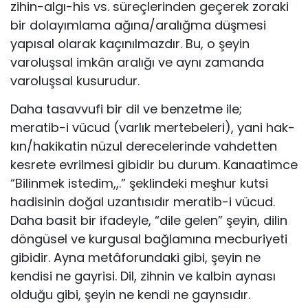
zihin-algı-his vs. süreç­lerinden geçerek zoraki
bir dolayımlama ağına/aralığma düşme­si
yapısal olarak kaçınılmazdır. Bu, o şeyin
varoluşsal imkân aralı­ğı ve aynı zamanda
varoluşsal kusurudur.
Daha tasavvufi bir dil ve benzetme ile;
meratib-i vücud (varlık mertebeleri), yani hak-
kın/hakikatin nüzul derecelerinde vahdetten
kesrete evrilmesi gibidir bu durum. Kanaatimce
“Bilinmek istedim,,.” şeklindeki meşhur kutsi
hadisinin doğal uzantısıdır meratib-i vücud.
Daha basit bir ifadeyle, “dile gelen” şeyin, dilin
döngüsel ve kurgusal bağlamına mecburiyeti
gibidir. Ayna metâforundaki gibi, şeyin ne
kendisi ne gayrisi. Dil, zihnin ve kalbin aynası
olduğu gibi, şe­yin ne kendi ne gaynsıdır.