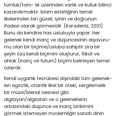
tümlük/tam- lık üzerinden varlık ve kulluk bilinci
kazandırmaktır. İslam este­tiğinin temel
ilkelerinden biri güzeli, iyinin ve doğrunun
ifadesi olarak görmesidir. (Karadeniz, 2021)
Bunu da kendine has üslu­buyla yapar. Her
gelenek kendi inanç ve düşüncesinin dışavuru­
mu olan bir biçime/üsluba sahiptir zira bir
şeyin özü kendi biçi­mini oluşturur, İtikat ve
ahlak (inanç ve tutum) biçimi belirleyen temel
özlerdir.
Kendi uygarlık tecrübesi dışındaki tüm gelenek­
leri egzotik, otantik ilkel bir öteki, sergilemelik
bir müze/bienal nesnesi gibi
algılayan/algılatan ve o geleneklerin
arkasındaki dü­şünce ve inanç birikimini
görmek istemeyen modernliğin sana­tı dinin