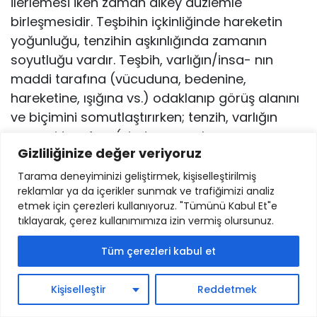
ilerlemesi iken zaman dikey düzlemle
birleşmesidir. Teşbihin içkinliğinde hareketin
yoğunluğu, tenzi­hin aşkınlığında zamanın
soyutluğu vardır. Teşbih, varlığın/insa- nın
maddi tarafına (vücuduna, bedenine,
hareketine, ışığına vs.) odaklanıp görüş alanını
ve biçimini somutlaştırırken; tenzih, var­lığın
manevi tarafına (vicdanına, ruhuna, zamanına,
Gizliliğinize değer veriyoruz
aurasına vs.) odaklanıp görüş alanını ve
biçimini soyutlar. Aşın somutlaştırıl­mış bir
Tarama deneyiminizi geliştirmek, kişiselleştirilmiş
reklamlar ya da içerikler sunmak ve trafiğimizi analiz
görü(ş) insanın kalp gözünü nasıl köreltir,
etmek için çerezleri kullanıyoruz. "Tümünü Kabul Et"e
tahayyülünü nasıl daraltır ve onu çağın
tıklayarak, çerez kullanımımıza izin vermiş olursunuz.
çocuğu kılarsa, aşın soyutlanmış bir görü(ş) de
insanın baş gözünü o derece köreltir, idrakini o
Tüm çerezleri kabul et
dere­ce daraltır ve onu çağın dışına fırlatır.
Teşbihin ve tenzihin bir­leştiği, bütünleştiği tevhit
Kişiselleştir
Reddetmek
bir denge hâlidir ve insanın vücudu­nu da