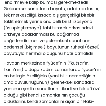
lendirmeyle kalıp bulması gerekmektedir.
Geleneksel sanatla­rın boyutu, odak noktasını,
tek merkezciliği, kısaca dış gerçekliği birebir
taklit etmek yerine onu belli birstilizasyona
(üsluplaş­tırmaya) tabi tutarak arkasındaki
arkheye odaklanması bu bağ­lamda
değerlendirilmeli ve geleneksel sanatların
bedensel (bi­çimsel) boyutunun ruhsal (özsel)
boyutuyla hemhâl olduğunu hatırlatmalıdır.
Hayatın merkezinde “yüce”nin (“kutsar’ın,
Tann’nın) oldu­ğu kadim zamanlarda “yüce”nin
en belirgin özelliğinin (yani bili- nemezliğinin
ama duyulurluğunun) geleneksel sanatlara
yansı­ma şekli o sanatların itikadi ve felsefi özü
olduğu gibi kendi za­manlarının çocuğu
olduklarını, kendi zamanlarını aşan bir Haki­