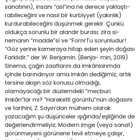
sanatının), insanı “asl”ına ne derece yaklaştı­
rabileceğini ve nasıl bir kurbiyyet (yakınlık)
kurdurabileceğini dü­şünmek gerekir. Çünkü
oldukça sorunlu bir alandır burası; zira si­
nemanın “madde”si ve “FornrTu sorunludur!
“Göz yerine kame­raya hitap eden şeyin doğası
Farklıdir.” der W. Benjamin. (Benja- min, 2019)
Sinema, çağın zaaflarını da imkânlarımda
içinde ba­rındırıyor ama imkân dediğimiz, artık
tersine akışın söz konusu olmadığı,
olamayacağı bir düzlemdeki “mecburi
imkân”lar mı? “Hareketli görüntü”nün doğasını
ve tarihini, Z. Sayın’dan mül­hem olarak
yazacağım şu düşünceler ışığında/eşliğinde de
de­ğerlendirmeliyiz; Modern imge (veya sanat)
görünmeyeni görü­nene tevil etmeye çalışır,