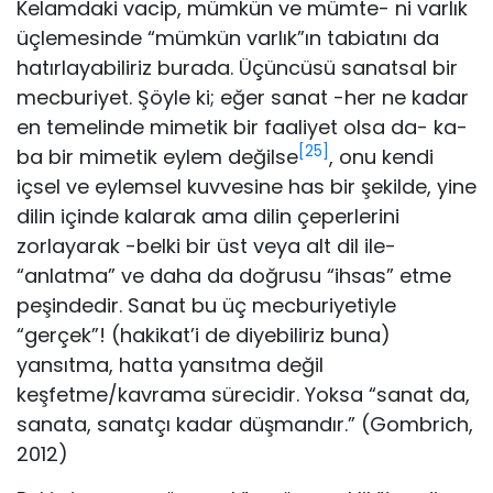
Kelamdaki vacip, mümkün ve mümte- ni varlık
üçlemesinde “mümkün varlık”ın tabiatını da
hatırlayabi­liriz burada. Üçüncüsü sanatsal bir
mecburiyet. Şöyle ki; eğer sa­nat -her ne kadar
en temelinde mimetik bir faaliyet olsa da- ka­
[25]
ba bir mimetik eylem değilse
, onu kendi
içsel ve eylemsel kuv­vesine has bir şekilde, yine
dilin içinde kalarak ama dilin çeper­lerini
zorlayarak -belki bir üst veya alt dil ile-
“anlatma” ve daha da doğrusu “ihsas” etme
peşindedir. Sanat bu üç mecburiyetiy­le
“gerçek”! (hakikat’i de diyebiliriz buna)
yansıtma, hatta yan­sıtma değil
keşfetme/kavrama sürecidir. Yoksa “sanat da,
sana­ta, sanatçı kadar düşmandır.” (Gombrich,
2012)