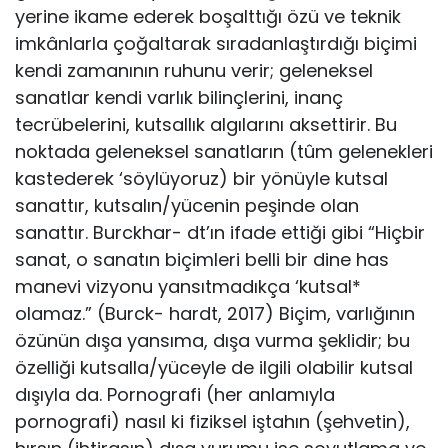
yerine ikame ederek boşalttığı özü ve teknik
imkânlarla çoğaltarak sıradanlaştırdığı biçimi
kendi zamanının ruhunu ve­rir; geleneksel
sanatlar kendi varlık bilinçlerini, inanç
tecrübele­rini, kutsallık algılarını aksettirir. Bu
noktada geleneksel sanat­ların (tûm gelenekleri
kastederek ‘söylüyoruz) bir yönüyle kut­sal
sanattır, kutsalın/yücenin peşinde olan
sanattır. Burckhar- dt’ın ifade ettiği gibi “Hiçbir
sanat, o sanatın biçimleri belli bir dine has
manevi vizyonu yansıtmadıkça ‘kutsal*
olamaz.” (Burck- hardt, 2017) Biçim, varlığının
özünün dışa yansıma, dışa vurma şeklidir; bu
özelliği kutsalla/yüceyle de ilgili olabilir kutsal
dışıyla da. Pornografi (her anlamıyla
pornografi) nasıl ki fiziksel iştahın (şehvetin),