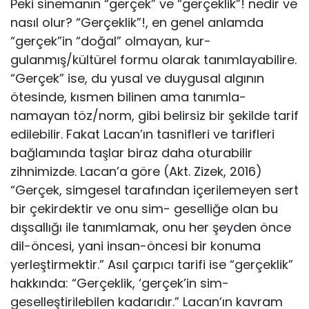
Peki sinemanın “gerçek” ve “gerçeklik”! nedir ve
nasıl olur? “Gerçeklik”!, en genel anlamda
“gerçek”in “doğal” olmayan, kur-
gulanmış/kültürel formu olarak tanımlayabilire.
“Gerçek” ise, du yusal ve duygusal algının
ötesinde, kısmen bilinen ama tanımla-
namayan töz/norm, gibi belirsiz bir şekilde tarif
edilebilir. Fakat Lacan’ın tasnifleri ve tarifleri
bağlamında taşlar biraz daha otu­rabilir
zihnimizde. Lacan’a göre (Akt. Zizek, 2016)
“Gerçek, sim­gesel tarafından içerilemeyen sert
bir çekirdektir ve onu sim- geselliğe olan bu
dışsallığı ile tanımlamak, onu her şeyden ön­ce
dil-öncesi, yani insan-öncesi bir konuma
yerleştirmektir.” Asıl çarpıcı tarifi ise “gerçeklik”
hakkında: “Gerçeklik, ‘gerçek’in sim­
geselleştirilebilen kadarıdır.” Lacan’ın kavram