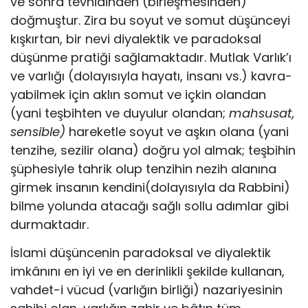
ve sonra tevhidinden (birleşme­sinden)
doğmuştur. Zira bu soyut ve somut düşünceyi
kışkırtan, bir nevi diyalektik ve paradoksal
düşünme pratiği sağlamakta­dır. Mutlak Varlık’ı
ve varlığı (dolayısıyla hayatı, insanı vs.) kavra­
yabilmek için aklın somut ve içkin olandan
(yani teşbihten ve du­yulur olandan;
mahsusat,
sensible)
hareketle soyut ve aşkın ola­na (yani
tenzihe, sezilir olana) doğru yol almak; teşbihin
şüphe­siyle tahrik olup tenzihin nezih alanına
girmek insanın kendini(dolayısıyla da Rabbini)
bilme yolunda atacağı sağlı sollu adım­lar gibi
durmaktadır.
İslami düşüncenin paradoksal ve diyalektik
imkânını en iyi ve en derinlikli şekilde kullanan,
vahdet-i vücud (varlığın birliği) nazariyesinin