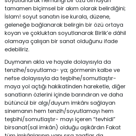
soyutlanarak herhangi bir özü olmayan
tamamen biçimsel bir akım olarak belirdiğini;
İslam! soyut sanatın ise kurala, düze­ne,
geleneğe bağlanarak belirgin bir özü ortaya
koyan ve çok­luktan soyutlanarak Birlik’e dâhil
olamaya çalışan bir sanat ol­duğunu ifade
edebiliriz.
Duymanın akla ve hayale dolayısıyla da
tenzihe/soyutlama- ya; görmenin kalbe ve
nefse dolayısıyla da teşbihe/somutlaştır-
maya yol açtığı hakikatinden hareketle, diğer
sanatların özlerini içinde barındıran ve daha
bütüncül bir algı/duyum imkânı sağla­yan
sinemanın hem tenzih/soyutlamayı hem
teşbihi/somutlaştır- mayı içeren “tevhidi”
birsanat(sal imkân) olduğu aşikârdın Fakat
tüm imkânlarının yanı sıra zaaflar da