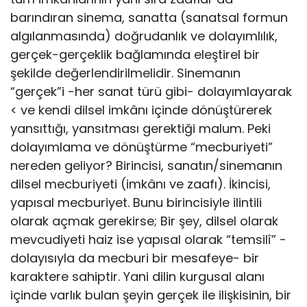
barındıran sinema, sanat­ta (sanatsal formun
algılanmasında) doğrudanlık ve dolayımlılık,
gerçek-gerçeklik bağlamında eleştirel bir
şekilde değerlendiril­melidir. Sinemanın
“gerçek”i -her sanat türü gibi- dolayımlayarak
< ve kendi dilsel imkânı içinde dönüştürerek
yansıttığı, yansıtması gerektiği malum. Peki
dolayımlama ve dönüştürme “mecburiye­ti”
nereden geliyor? Birincisi, sanatın/sinemanın
dilsel mecburi­yeti (imkânı ve zaafı). İkincisi,
yapısal mecburiyet. Bunu birinci­siyle ilintili
olarak açmak gerekirse; Bir şey, dilsel olarak
mevcu­diyeti haiz ise yapısal olarak “temsilî” -
dolayısıyla da mecburi bir mesafeye- bir
karaktere sahiptir. Yani dilin kurgusal alanı
içinde varlık bulan şeyin gerçek ile ilişkisinin, bir