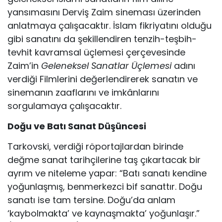
yansımasını Derviş Zaim sine­ması üzerinden
anlatmaya çalışacaktır. İslam fikriyatını olduğu
gibi sanatını da şekillendiren tenzih-teşbih-
tevhit kavramsal üç­lemesi çerçevesinde
Zaim’in
Geleneksel Sanatlar Üçlemesi
adını
verdiği Filmlerini değerlendirerek sanatın ve
sinemanın zaafla­rını ve imkânlarını
sorgulamaya çalışacaktır.
Doğu ve Batı Sanat Düşüncesi
Tarkovski, verdiği röportajlardan birinde
değme sanat ta­rihçilerine taş çıkartacak bir
ayrım ve niteleme yapar: “Batı sa­natı kendine
yoğunlaşmış, benmerkezci bif sanattır. Doğu
sana­tı ise tam tersine. Doğu’da anlam
‘kaybolmakta’ ve kaynaşmak­ta’ yoğunlaşır.”