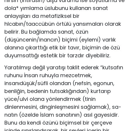
hırsın (ihtirasın) dışa vurumu ise soyutlama ve
dola* yımlama üslubunu kullanan sanat
anlayışları da metafiziksel bir
hlcabın/taaccübün örtülü yansımaları olarak
belirir. Bu bağlam­da sanat, özün
(düşüncenin/inancın) biçimi (eylemi) varlık
alanı­na çıkarttığı etik bir tavır, biçimin de özü
duyumsattığı estetik bir tarzdır diyebiliriz.
Yaratılmışı değil yaratışı taklit ederek “kutsafın
ruhunu İn­san ruhuyla mezcetmek,
insanıdüşük/süfli olandan (nefsin, ego­nun,
benliğin, bedenin tutsaklığından) kurtarıp
yüce/ulvi olana yönlendirmek (tinin
dinlenmesini, dinginleşmesini sağlamak), sa­
natın (özelde İslam sanatının) asıl gayesidir.
Bunu da kendi özü­nü biçimsel bir çerçeve
içinde sınırlandırarak, bir şeyleri içerip bir