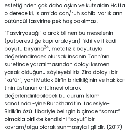
estetiğinden çok daha aşkın ve kutsaldın Hatta
o derece ki, İs­lam’da can/ruh sahibi varlıkların
bütüncül tasvirine pek hoş ba­kılmaz.
“Tasviryasağı” olarak bilinen bu meselenin
(putperestli­ğe kapı aralayan) fıkhi ve itikadi
24
boyutu biryana
, metafizik bo­yutuyla
değerlendirecek olursak insanın Tann’nın
suretinde ya­ratılmasından dolayı kısmen
yasak olduğunu söyleyebiliriz. Zi­ra dolaylı bir
“küfür”, yani Mutlak Bir’in biricikliğinin ve hakika­
tinin üstünün örtülmesi olarak
değerlendirilebilecek bu durum İslam
sanatında -yine Burckhardt’ın ifadesiyle-
Birlik’in özü itiba­riyle belirgin biçimde “somut”
olmakla birlikte kendisini “soyut” bir
kavram/olgu olarak sunmasıyla ilgilidir. (2017)