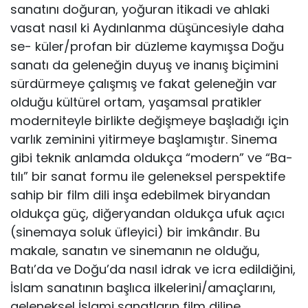
sanatını doğuran, yoğuran itikadi ve ahlaki
vasat nasıl ki Aydınlanma düşüncesiyle daha
se- küler/profan bir düzleme kaymışsa Doğu
sanatı da geleneğin duyuş ve inanış biçimini
sürdürmeye çalışmış ve fakat gelene­ğin var
olduğu kültürel ortam, yaşamsal pratikler
moderniteyle birlikte değişmeye başladığı için
varlık zeminini yitirmeye baş­lamıştır. Sinema
gibi teknik anlamda oldukça “modern” ve “Ba­
tılı” bir sanat formu ile geleneksel perspektife
sahip bir film di­li inşa edebilmek biryandan
oldukça güç, diğeryandan oldukça ufuk açıcı
(sinemaya soluk üfleyici) bir imkândır. Bu
makale, sa­natın ve sinemanın ne olduğu,
Batı’da ve Doğu’da nasıl idrak ve icra edildiğini,
İslam sanatının başlıca ilkelerini/amaçlarını,
gele­neksel İslami sanatların film diline