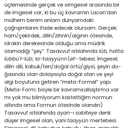
üçlemesinde ger­çek ve simgesel arasında bir
de imgesel var, ki bu üç kavramın Lacan’dan
mülhem benim anlam dünyamdaki
çağrışımlarını ifa­de edecek olursam: Gerçek;
ham/çekirdek, dilin/zihnin/algının ötesinde,
idrakin derekesinde olduğu ama müdrik
olamadığı “şey”. Tasavvuf ıstılahında
lûb,
hatta
lübbü’l-lüb; la-taayyünn\ef-
tebesi. İmgesel;
dilin dili, kabuk/ten/doğal örtü/giysi, şeyin do­
ğasında olan dolayısıyla doğal olan ve şeyi
algı boyutuna geti­ren “meta-Formel” yapı.
(Meta-Form; böyle bir kavramsallaştır­ma var
mı yok mu bilmiyorum kastettiğim normun
altında ama Formun ötesinde olandın)
Tasavvuf ıstılahında
ayan-ı sabiteye
denk
düşer imgesel olan, yani
taayyün
mertebesi.