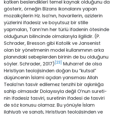
katken beslendikleri temel kaynak olduğunu da
gösterir, örne­ğin Bizans ikonalarını yapan
mozaikçilerin Hz. Isa’nın, havarile­rin, azizlerin
yüzlerini ifadesiz ve boyutsuz bir stille
yapmaları, Tann’nın her türlü ifadenin ötesinde
olduğunun bilincinde ol­malarıyla ilgilidir. (P.
Schrader, Bresson gibi Katolik ve Jansenist
olan bir yönetmenin model kullanımının arka
planındaki sebep­lerden birinin de bu olduğunu
[23]
söyler. Schrader, 2017)
Muharref de olsa
Hıristiyan teolojisinden doğan bu “kutsal”
düşüncenin İslami açıdan yansıması Allah
Teala’nın tasvir edilemez ten­zihi bir aşkınlığa
sahip olmasıdır Dolayısıyla değil O’nun sureti­
nin ifadesiz tasviri, suretinin ifadesi de tasviri
de söz konusu ola­maz. Bu yönüyle İslam
ilahiyatı ve sanatı, Hıristiyan teolojisinden ve