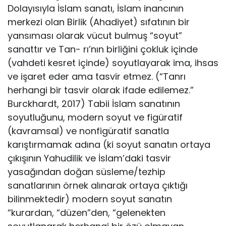
Dolayısıyla İs­lam sanatı, İslam inancının
merkezi olan Birlik (Ahadiyet) sıfatı­nın bir
yansıması olarak vücut bulmuş “soyut”
sanattır ve Tan- rı’nın birliğini çokluk içinde
(vahdeti kesret içinde) soyutlayarak ima, ihsas
ve işaret eder ama tasvir etmez. (“Tanrı
herhangi bir tasvir olarak ifade edilemez.”
Burckhardt, 2017) Tabii İslam sa­natının
soyutluğunu, modern soyut ve figüratif
(kavramsal) ve nonfigüratif sanatla
karıştırmamak adına (ki soyut sanatın orta­ya
çıkışının Yahudilik ve İslam’daki tasvir
yasağından doğan süsleme/tezhip
sanatlarının örnek alınarak ortaya çıktığı
bilinmek­tedir) modern soyut sanatın
“kurardan, “düzen”den, “gelenek­ten