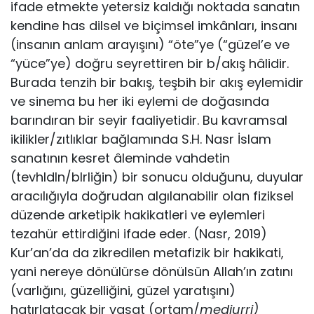
ifade etmekte yetersiz kaldığı noktada sanatın
kendine has dilsel ve biçimsel imkânları, insanı
(insanın anlam arayışını) “öte”ye (“güzel’e ve
“yüce”ye) doğru seyrettiren bir b/akış hâli­dir.
Burada tenzih bir bakış, teşbih bir akış eylemidir
ve sinema bu her iki eylemi de doğasında
barındıran bir seyir faaliyetidir. Bu kavramsal
ikilikler/zıtlıklar bağlamında S.H. Nasr İslam
sanatının kesret âleminde vahdetin
(tevhldIn/blrliğin) bir sonucu oldu­ğunu, duyular
aracılığıyla doğrudan algılanabilir olan fiziksel
dü­zende arketipik hakikatleri ve eylemleri
tezahür ettirdiğini ifade eder. (Nasr, 2019)
Kur’an’da da zikredilen metafizik bir hakika­ti,
yani nereye dönülürse dönülsün Allah’ın zatını
(varlığını, gü­zelliğini, güzel yaratışını)
hatırlatacak bir vasat (ortam/
mediurri)