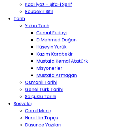
Kadı İyaz – Şifa-i Şerif
Ebubekir Sifil
Tarih
Yakın Tarih
Cemal Fedayi
D.Mehmed Doğan
Hüseyin Yürük
Kazım Karabekir
Mustafa Kemal Atatürk
Misyonerler
Mustafa Armağan
Osmanlı Tarihi
Genel Türk Tarihi
Selçuklu Tarihi
Sosyoloji
Cemil Meriç
Nurettin Topçu
Düşünce Yazıları