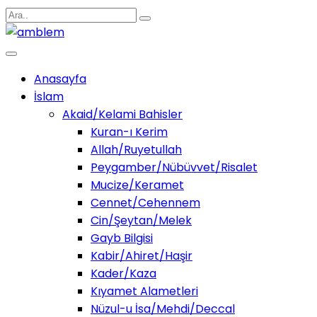
Anasayfa
İslam
Akaid/Kelami Bahisler
Kuran-ı Kerim
Allah/Ruyetullah
Peygamber/Nübüvvet/Risalet
Mucize/Keramet
Cennet/Cehennem
Cin/Şeytan/Melek
Gayb Bilgisi
Kabir/Ahiret/Haşir
Kader/Kaza
Kıyamet Alametleri
Nüzul-u İsa/Mehdi/Deccal