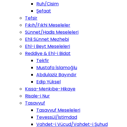
Ruh/Cisim
Şefaat
Tefsir
Fıkıh/Fıkhi Meseleler
Sünnet/Hadis Meseleleri
Ehli Sünnet Mezhebi
Ehl-i Beyt Meseleleri
Reddiye & Ehl-i Bidat
Tekfir
Mustafa İslamoğlu
Abdulaziz Bayındır
Edip Yüksel
Kıssa-Menkıbe-Hikaye
Risale-i Nur
Tasavvuf
Tasavvuf Meseleleri
Tevessül/İstimdad
Vahdet-i Vücud/Vahdet-i Şuhud