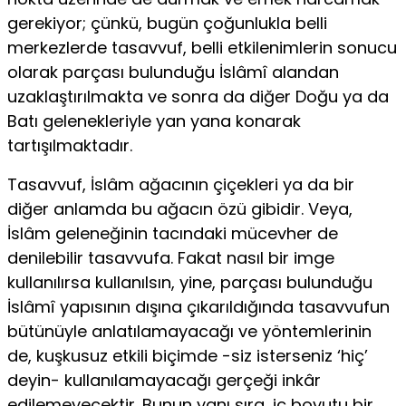
gerekiyor; çünkü, bugün çoğunlukla belli
merkezlerde tasavvuf, belli etkilenimlerin sonucu
olarak parçası bulunduğu İslâmî alandan
uzaklaştırılmakta ve sonra da diğer Doğu ya da
Batı gelenekleriyle yan yana konarak
tartışılmaktadır.
Tasavvuf, İslâm ağacının çiçekleri ya da bir
diğer anlamda bu ağacın özü gibidir. Veya,
İslâm geleneğinin tacındaki mücevher de
denilebilir tasavvufa. Fakat nasıl bir imge
kullanılırsa kullanılsın, yine, parçası bulunduğu
İslâmî yapısının dışına çıkarıldığında tasavvufun
bütü­nüyle anlatılamayacağı ve yöntemlerinin
de, kuşkusuz etkili biçimde -siz isterseniz ‘hiç’
deyin- kullanılamayacağı gerçeği inkâr
edilemeyecektir. Bunun yanı sıra, iç boyutu bir