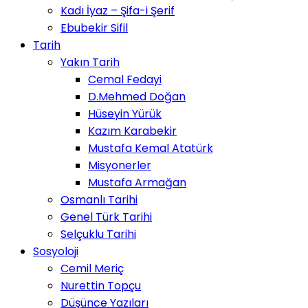
Kadı İyaz – Şifa-i Şerif
Ebubekir Sifil
Tarih
Yakın Tarih
Cemal Fedayi
D.Mehmed Doğan
Hüseyin Yürük
Kazım Karabekir
Mustafa Kemal Atatürk
Misyonerler
Mustafa Armağan
Osmanlı Tarihi
Genel Türk Tarihi
Selçuklu Tarihi
Sosyoloji
Cemil Meriç
Nurettin Topçu
Düşünce Yazıları