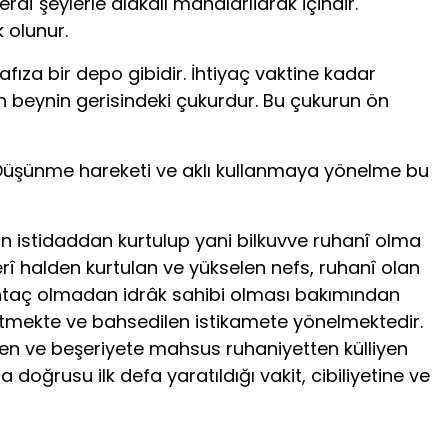
dî şeylerle alâkalı mânalarıidrâk içindir.
k olunur.
hafıza bir depo gibidir. İhtiyaç vaktine kadar
an beynin gerisindeki çukurdur. Bu çukurun ön
r. Düşünme hareketi ve aklı kullanmaya yönelme bu
an istidaddan kurtulup yani bilkuvve ruhanî olma
rî halden kurtulan ve yükselen nefs, ruhanî olan
muhtaç olmadan idrâk sahibi olması bakımından
etmekte ve bahsedilen istikamete yönelmektedir.
ten ve beşeriyete mahsus ruhaniyetten külliyen
doğrusu ilk defa yaratıldığı vakit, cibiliyetine ve