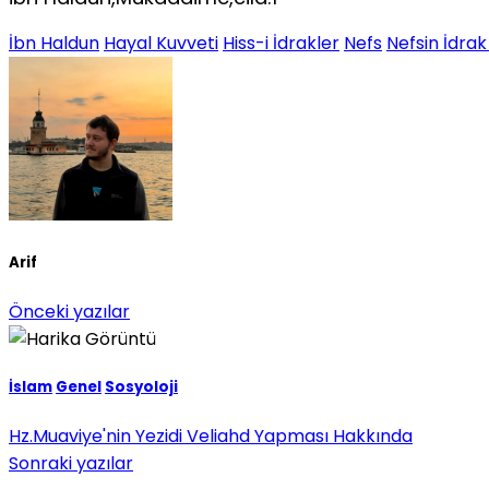
İbn Haldun
Hayal Kuvveti
Hiss-i İdrakler
Nefs
Nefsin İdrak
Arif
Önceki yazılar
İslam
Genel
Sosyoloji
Hz.Muaviye'nin Yezidi Veliahd Yapması Hakkında
Sonraki yazılar