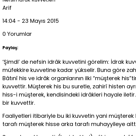
Arif
14:04 - 23 Mayıs 2015
0 Yorumlar
Paylaş:
‘Şimdi’ de nefsin idrâk kuvvetini görelim: İdrak k
müfekkire kuvvetine kadar yükselir. Buna göre zahir
Bâtınî his ve idrâk organ­larının ilki “müşterek his”
kuvvettir. Müşterek his bu suretle, zahirî histen ayr
hiss-i müşterek, kendisindeki idrâkleri hayale ile­t
bir kuvvettir.
Faaliyetleri itibariyle bu iki kuvvetin yani müşter
tarafı müşterek hisse arka tarafı muhayyileye aitti