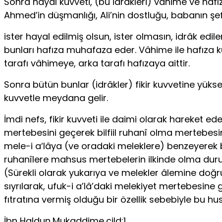
Sonra hayal kuvveti, (bu idrakleri) vâhime ve hâfı
Ahmed’in düşman­lığı, Ali’nin dostluğu, babanın şefk
ister hayal edilmiş olsun, ister olmasın, idrâk edile
bunları hafıza muha­faza eder. Vâhime ile hafıza k
tarafı vâhimeye, arka tarafı hafızaya aittir.
Sonra bütün bunlar (idrâkler) fikir kuvvetine yük
kuvvetle meydana gelir.
İmdi nefs, fikir kuvveti ile daimi olarak hareket 
mertebesini geçerek bilfiil ruhanî olma mertebesi
mele-i a‘lâya (ve orada­ki meleklere) benzeyerek
ruhanîlere mahsus mertebelerin ilkinde olma dur
(Sürekli olarak yukarıya ve melekler âlemine doğ
sıyrılarak, ufuk-i a’lâ’daki melekiyet mertebesine 
fıtratına vermiş olduğu bir özellik sebebiyle bu hus
İbn Haldun,Mukaddime,cild:1