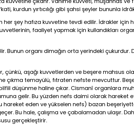
za kuvvetine çıkanr. Vâhime kuvveti, müşahhas ve fer
ati, kurdun yırtıcılığı gibi şahsi şeyler bununla idrâ
n her şey hafıza kuvvetine tevdi edilir. İdrakler için 
uvvetlerinin, faaliyet yapmak için kullandıkları org
selir. Bunun organı dimağın orta yerindeki çukurdu
eder, çünkü, aşağı kuvvetlerden ve beşere mahsus ol
ne çıkma temayülü, fıtraten nefste mevcut­tur. Beşe
 bilfiil düşünme haline çıkar. Cismanî organlara 
umuna gelir. Bu yüzden nefs daimi olarak hareket 
ru hare­ket eden ve yükselen nefs) bazan beşeriyet
geçer. Bu hale, çalışma ve çabalamadan ulaşır. Daha 
usu gerçekleştirir.