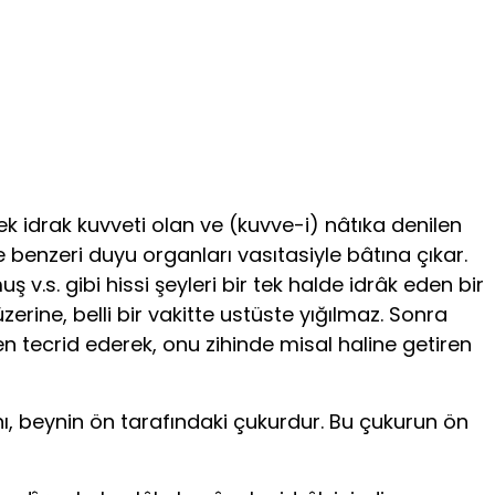
ek idrak kuvveti olan ve (kuvve-i) nâtıka denilen
e benzeri duyu organları vasıtasiyle bâtına çıkar.
 v.s. gibi hissi şeyleri bir tek halde idrâk eden bir
üzerine, belli bir vakitte ustüste yığılmaz. Sonra
den tecrid ederek, onu zihinde misal haline getiren
ganı, beynin ön tarafındaki çukurdur. Bu çukurun ön