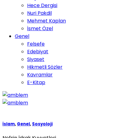
Hece Dergisi
Nuri Pakdil
Mehmet Kaplan
İsmet Özel
Genel
Felsefe
Edebiyat
Siyaset
Hikmetli Sözler
Kavramlar
E-Kitap
İslam
,
Genel
,
Sosyoloji
Nefsin İdrak Kuvvetleri