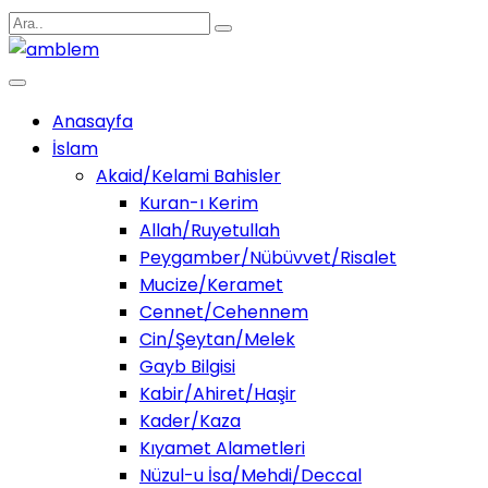
Anasayfa
İslam
Akaid/Kelami Bahisler
Kuran-ı Kerim
Allah/Ruyetullah
Peygamber/Nübüvvet/Risalet
Mucize/Keramet
Cennet/Cehennem
Cin/Şeytan/Melek
Gayb Bilgisi
Kabir/Ahiret/Haşir
Kader/Kaza
Kıyamet Alametleri
Nüzul-u İsa/Mehdi/Deccal