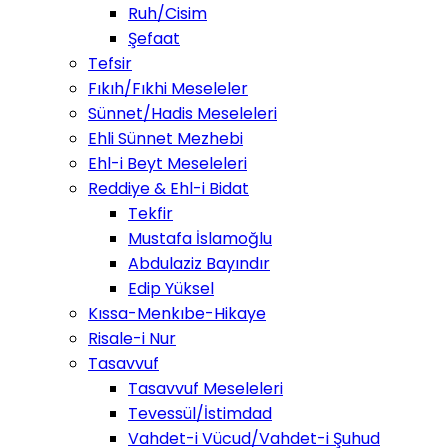
Ruh/Cisim
Şefaat
Tefsir
Fıkıh/Fıkhi Meseleler
Sünnet/Hadis Meseleleri
Ehli Sünnet Mezhebi
Ehl-i Beyt Meseleleri
Reddiye & Ehl-i Bidat
Tekfir
Mustafa İslamoğlu
Abdulaziz Bayındır
Edip Yüksel
Kıssa-Menkıbe-Hikaye
Risale-i Nur
Tasavvuf
Tasavvuf Meseleleri
Tevessül/İstimdad
Vahdet-i Vücud/Vahdet-i Şuhud