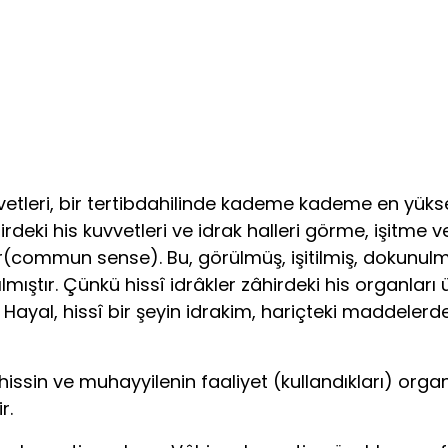
uvvetleri, bir tertibdahilinde kademe kademe en yüks
deki his kuvvetleri ve idrak halleri görme, işitme v
tir(commun sense). Bu, görülmüş, işitilmiş, dokunulmuş
ılmıştır. Çünkü hissî idrâkler zâhirdeki his organları 
ir. Hayal, hissî bir şeyin idrakim, hariçteki maddeler
ek hissin ve muhayyilenin faaliyet (kullandıkları) or
r.