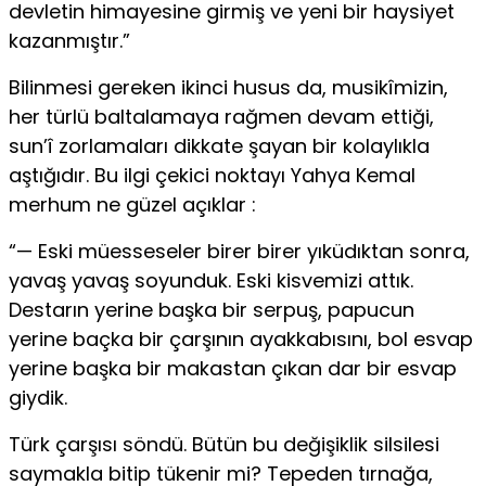
devletin himayesine girmiş ve yeni bir haysiyet
kazanmıştır.”
Bilinmesi gereken ikinci husus da, musikîmizin,
her türlü baltalamaya rağmen devam ettiği,
sun’î zorlamaları dikkate şayan bir kolaylıkla
aştığıdır. Bu ilgi çekici noktayı Yahya Kemal
merhum ne güzel açıklar :
“— Eski müesseseler birer birer yıküdıktan sonra,
yavaş yavaş soyunduk. Eski kisvemizi attık.
Destarın yerine başka bir serpuş, papucun
yerine baçka bir çarşının ayakkabısını, bol esvap
yerine başka bir makastan çıkan dar bir esvap
giydik.
Türk çarşısı söndü. Bütün bu değişiklik silsilesi
saymakla bitip tükenir mi? Tepeden tırnağa,