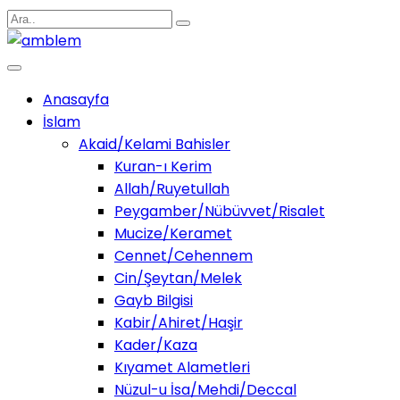
Anasayfa
İslam
Akaid/Kelami Bahisler
Kuran-ı Kerim
Allah/Ruyetullah
Peygamber/Nübüvvet/Risalet
Mucize/Keramet
Cennet/Cehennem
Cin/Şeytan/Melek
Gayb Bilgisi
Kabir/Ahiret/Haşir
Kader/Kaza
Kıyamet Alametleri
Nüzul-u İsa/Mehdi/Deccal