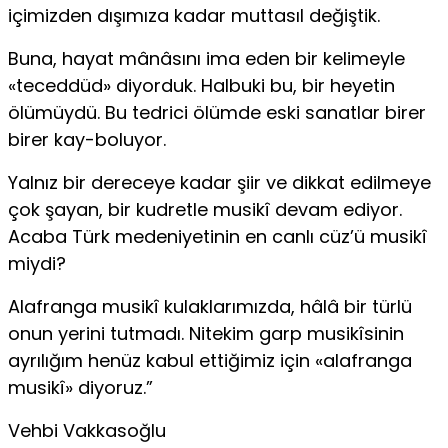
içimizden dışımıza kadar muttasıl değiştik.
Buna, hayat mânâsını ima eden bir kelimeyle
«teceddüd» diyorduk. Halbuki bu, bir heyetin
ölümüydü. Bu tedrici ölümde eski sanatlar birer
birer kay-boluyor.
Yalnız bir dereceye kadar şiir ve dikkat edilmeye
çok şayan, bir kudretle musikî devam ediyor.
Acaba Türk medeniyetinin en canlı cüz’ü musikî
miydi?
Alafranga musikî kulaklarımızda, hâlâ bir türlü
onun yerini tutmadı. Nitekim garp musikîsinin
ayrılığım henüz kabul ettiğimiz için «alafranga
musikî» diyoruz.”
Vehbi Vakkasoğlu