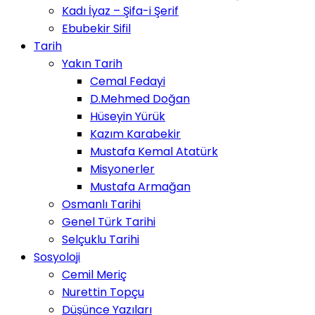
Kadı İyaz – Şifa-i Şerif
Ebubekir Sifil
Tarih
Yakın Tarih
Cemal Fedayi
D.Mehmed Doğan
Hüseyin Yürük
Kazım Karabekir
Mustafa Kemal Atatürk
Misyonerler
Mustafa Armağan
Osmanlı Tarihi
Genel Türk Tarihi
Selçuklu Tarihi
Sosyoloji
Cemil Meriç
Nurettin Topçu
Düşünce Yazıları