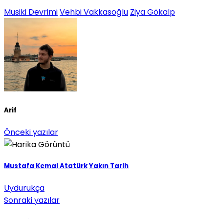
Musiki Devrimi
Vehbi Vakkasoğlu
Ziya Gökalp
Arif
Önceki yazılar
Mustafa Kemal Atatürk
Yakın Tarih
Uydurukça
Sonraki yazılar