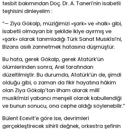
tesbit bakımından Doç. Dr. A. Taneri’nin isabetli
teşhisini dinleyelim :
“— Ziya Gökalp, müziğimizi «şark» ve «halk» gibi,
isabetli olmayan bir şekilde ikiye ayırmış ve
«şark» olarak tanımladığı Türk Sanat Musıkîsi’ni,
Bizans asıllı zannetmek hatasına düşmüştür.
Bu hata, gerek Gökalp, gerek Atatürk’ün
ölümlerinden sonra, Arel tarafından
düzeltilmiştir. Bu durumda, Atatürk’ün de, şimdi
olduğu gibi, o zaman da fikir hayatına hâkim
olan Ziya Gökalp’tan ilham alarak millî
musikîmizi yabancı menşeli olarak kabullendiği
ve bunun sonucu, ona cephe aldığı söylenebilir.”
Bülent Ecevit’e göre ise, devrimleri
gerçekleştirecek sihirli değnek, orkestra şefinin