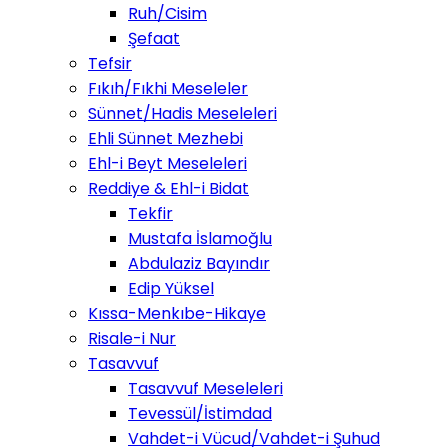
Ruh/Cisim
Şefaat
Tefsir
Fıkıh/Fıkhi Meseleler
Sünnet/Hadis Meseleleri
Ehli Sünnet Mezhebi
Ehl-i Beyt Meseleleri
Reddiye & Ehl-i Bidat
Tekfir
Mustafa İslamoğlu
Abdulaziz Bayındır
Edip Yüksel
Kıssa-Menkıbe-Hikaye
Risale-i Nur
Tasavvuf
Tasavvuf Meseleleri
Tevessül/İstimdad
Vahdet-i Vücud/Vahdet-i Şuhud