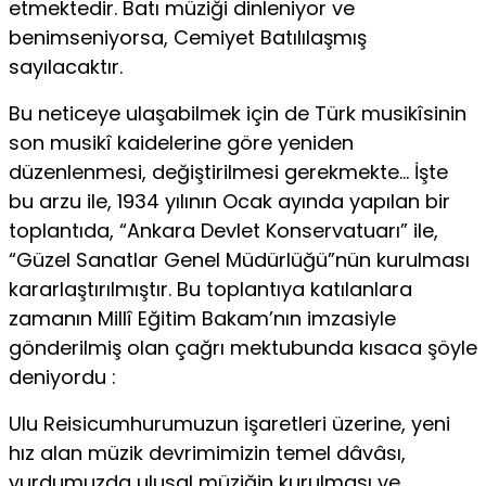
etmektedir. Batı müziği dinleniyor ve
benimseniyorsa, Cemiyet Batılılaşmış
sayılacaktır.
Bu neticeye ulaşabilmek için de Türk musikîsinin
son musikî kaidelerine göre yeniden
düzenlenmesi, değiştirilmesi gerekmekte… İşte
bu arzu ile, 1934 yılının Ocak ayında yapılan bir
toplantıda, “Ankara Devlet Konservatuarı” ile,
“Güzel Sanatlar Genel Müdürlüğü”nün kurulması
kararlaştırılmıştır. Bu toplantıya katılanlara
zamanın Millî Eğitim Bakam’nın imzasiyle
gönderilmiş olan çağrı mektubunda kısaca şöyle
deniyordu :
Ulu Reisicumhurumuzun işaretleri üzerine, yeni
hız alan müzik devrimimizin temel dâvâsı,
yurdumuzda ulusal müziğin kurulması ve