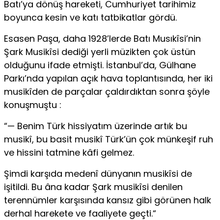
Batı’ya dönüş hareketi, Cumhuriyet tarihimiz
boyunca kesin ve katı tatbikatlar gördü.
Esasen Paşa, daha 1928’lerde Batı Musıkîsi’nin
Şark Musikîsi dediği yerli müzikten çok üstün
olduğunu ifade etmişti. İstanbul’da, Gülhane
Parkı’nda yapılan açık hava toplantısında, her iki
musikîden de parçalar çaldırdıktan sonra şöyle
konuşmuştu :
“— Benim Türk hissiyatım üzerinde artık bu
musikî, bu basit musikî Türk’ün çok münkeşif ruh
ve hissini tatmine kâfi gelmez.
Şimdi karşıda medenî dünyanın musikîsi de
işitildi. Bu âna kadar Şark musikîsi denilen
terennümler karşısında kansız gibi görünen halk
derhal harekete ve faaliyete geçti.“