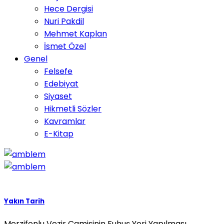
Hece Dergisi
Nuri Pakdil
Mehmet Kaplan
İsmet Özel
Genel
Felsefe
Edebiyat
Siyaset
Hikmetli Sözler
Kavramlar
E-Kitap
Yakın Tarih
Merzifonlu Vezir Camisinin Fuhuş Yeri Yapılması