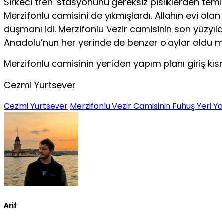
Sirkeci tren istasyonunu gereksiz pisliklerden tem
Merzifonlu camisini de yıkmışlardı. Allahın evi o
düşmanı idi. Merzifonlu Vezir camisinin son yüzyı
Anadolu’nun her yerinde de benzer olaylar oldu 
Merzifonlu camisinin yeniden yapım planı giriş kısm
Cezmi Yurtsever
Cezmi Yurtsever
Merzifonlu Vezir Camisinin Fuhuş Yeri Y
Arif