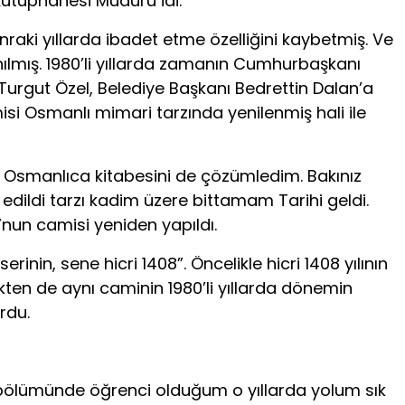
 Kütüphanesi Müdürü idi.
onraki yıllarda ibadet etme özelliğini kaybetmiş. Ve
ılmış. 1980’li yıllarda zamanın Cumhurbaşkanı
 Turgut Özel, Belediye Başkanı Bedrettin Dalan’a
si Osmanlı mimari tarzında yenilenmiş hali ile
len Osmanlıca kitabesini de çözümledim. Bakınız
edildi tarzı kadim üzere bittamam Tarihi geldi.
’nun camisi yeniden yapıldı.
nin, sene hicri 1408”. Öncelikle hicri 1408 yılının
rçekten de aynı caminin 1980’li yıllarda dönemin
rdu.
rih bölümünde öğrenci olduğum o yıllarda yolum sık