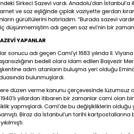
indeki Sirkeci Sazevi vardı. Anadolu’dan İstanbul’a 
e klarnet ve saz eşliğinde çıplak vaziyette gerdan 
nların gürültülerini hatırladım. “Burada sazevi vard
rda hiç düşünmemiştim adı geçen saz evi’nin bir zama
SAZEVİ YAPANLAR
ırmalar sonucu adı geçen Cami’yi 1683 yılında II. Viy
aşarısızlığının bedeli olara idam edilen Başvezir Me
başkentine adım atanların buluşma yeri olduğu Emin
r duasında bulunmuşlardı.
milere düzen verme kanunu çerçevesinde lüzumsuz o
a 1940’lı yıllardan itibaren bir zamanlar cami olan
klik yapmışlardı. Cami’de bu değişikliklerin olduğu y
ştı. Biraz da İstanbul’un tarihi kartpostallarına
kılmıştı.