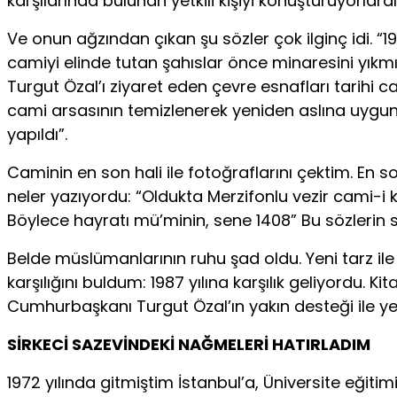
karşılarında bulunan yetkili kişiyi konuşturuyorlar
Ve onun ağzından çıkan şu sözler çok ilginç idi. “19
camiyi elinde tutan şahıslar önce minaresini yıkm
Turgut Özal’ı ziyaret eden çevre esnafları tarihi 
cami arsasının temizlenerek yeniden aslına uygun 
yapıldı”.
Caminin en son hali ile fotoğraflarını çektim. En 
neler yazıyordu: “Oldukta Merzifonlu vezir cami-i 
Böylece hayratı mü’minin, sene 1408” Bu sözlerin sa
Belde müslümanlarının ruhu şad oldu. Yeni tarz ile t
karşılığını buldum: 1987 yılına karşılık geliyordu. K
Cumhurbaşkanı Turgut Özal’ın yakın desteği ile ye
SİRKECİ SAZEVİNDEKİ NAĞMELERİ HATIRLADIM
1972 yılında gitmiştim İstanbul’a, Üniversite eğiti