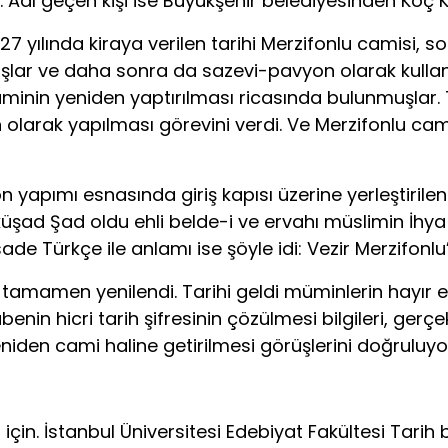
dı. Adı geçen kişi ise Büyükşehir belediyesinden Koç
27 yılında kiraya verilen tarihi Merzifonlu camisi, s
ışlar ve daha sonra da sazevi-pavyon olarak kullan
caminin yeniden yaptırılması ricasında bulunmuşlar.
olarak yapılması görevini verdi. Ve Merzifonlu cami
son yapımı esnasında giriş kapısı üzerine yerleştiri
küşad Şad oldu ehli belde-i ve ervahı müslimin İhya 
de Türkçe ile anlamı ise şöyle idi: Vezir Merzifonlu
amamen yenilendi. Tarihi geldi müminlerin hayır eseri
itabenin hicri tarih şifresinin çözülmesi bilgileri, ge
niden cami haline getirilmesi görüşlerini doğruluyo
mi için. İstanbul Üniversitesi Edebiyat Fakültesi Ta