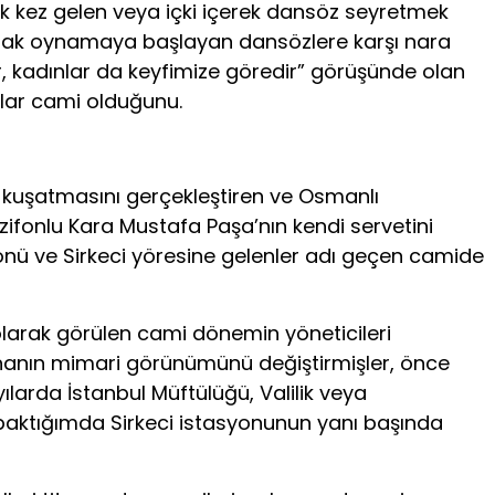
ilk kez gelen veya içki içerek dansöz seyretmek
kırarak oynamaya başlayan dansözlere karşı nara
ır, kadınlar da keyfimize göredir” görüşünde olan
nlar cami olduğunu.
ana kuşatmasını gerçekleştiren ve Osmanlı
rzifonlu Kara Mustafa Paşa’nın kendi servetini
önü ve Sirkeci yöresine gelenler adı geçen camide
larak görülen cami dönemin yöneticileri
 binanın mimari görünümünü değiştirmişler, önce
ılarda İstanbul Müftülüğü, Valilik veya
 baktığımda Sirkeci istasyonunun yanı başında