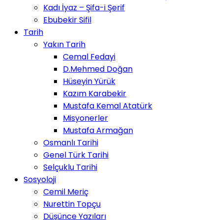
Kadı İyaz – Şifa-i Şerif
Ebubekir Sifil
Tarih
Yakın Tarih
Cemal Fedayi
D.Mehmed Doğan
Hüseyin Yürük
Kazım Karabekir
Mustafa Kemal Atatürk
Misyonerler
Mustafa Armağan
Osmanlı Tarihi
Genel Türk Tarihi
Selçuklu Tarihi
Sosyoloji
Cemil Meriç
Nurettin Topçu
Düşünce Yazıları