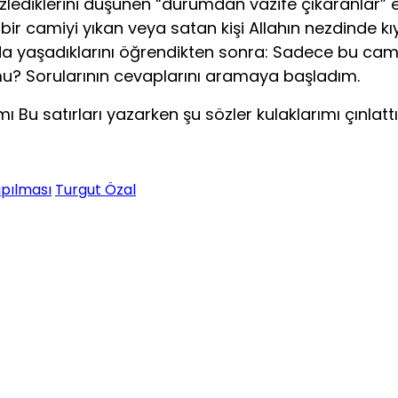
izlediklerini düşünen “durumdan vazife çıkaranlar” e
lan bir camiyi yıkan veya satan kişi Allahın nezdin
lda yaşadıklarını öğrendikten sonra: Sadece bu cami
mu? Sorularının cevaplarını aramaya başladım.
ı Bu satırları yazarken şu sözler kulaklarımı çınlatt
apılması
Turgut Özal