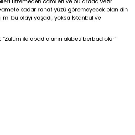
lleri titremeden camileri ve bu arada vezir
de kıyamete kadar rahat yüzü göremeyecek olan din
 mi bu olayı yaşadı, yoksa İstanbul ve
ı: “Zulüm ile abad olanın akibeti berbad olur”