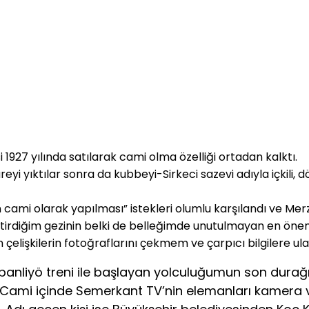
 1927 yılında satılarak cami olma özelliği ortadan kalktı.
yi yıktılar sonra da kubbeyi-Sirkeci sazevi adıyla içkili, 
n cami olarak yapılması” istekleri olumlu karşılandı ve Me
tirdiğim gezinin belki de belleğimde unutulmayan en önemli
elişkilerin fotoğraflarını çekmem ve çarpıcı bilgilere ul
nliyö treni ile başlayan yolculuğumun son durağı Si
. Cami içinde Semerkant TV’nin elemanları kamera ve