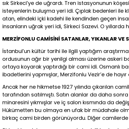
sık Sirkeci’ye de uğrardı. Tren istasyonunun köşes
isteyenlerin buluşma yeri idi. Çıplak bedenleri il
atan, elindeki içki kadehi ile kendinden geçen insa
insanların uğrak yeri idi, Sirkeci Sazevi. O yılla
MERZİFONLU CAMİSİNİ SATANLAR, YIKANLAR VE 
İstanbul’un kültür tarihi ile ilgili yaptığım araşt
ordusunun ağır bir yenilgi alması üzerine askeri b
ortaya koyarak yaptırdığı bir cami idi. Osmanlı 
ibadetlerini yapmışlar, Merzifonlu Vezir’e de hayı
Ancak her ne hikmetse 1927 yılında çıkarılan ca
tarafından satılmıştı. Satın alanlar da daha sonr
minaresini yıkmışlar ve iç salon kısmında da değişi
Hükümetten bu olmaya en ufak bir müdahale olmamı
birkaç cami birden görünüyordu. Diğer camilerde yı