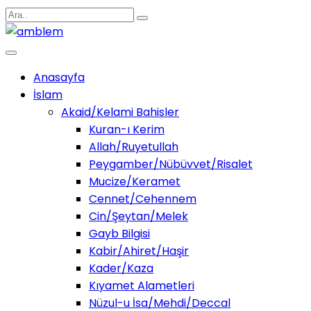
Anasayfa
İslam
Akaid/Kelami Bahisler
Kuran-ı Kerim
Allah/Ruyetullah
Peygamber/Nübüvvet/Risalet
Mucize/Keramet
Cennet/Cehennem
Cin/Şeytan/Melek
Gayb Bilgisi
Kabir/Ahiret/Haşir
Kader/Kaza
Kıyamet Alametleri
Nüzul-u İsa/Mehdi/Deccal