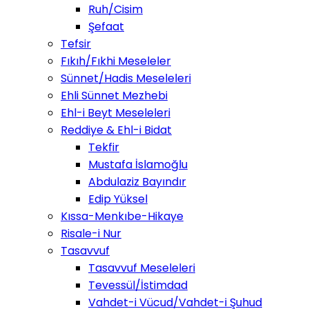
Ruh/Cisim
Şefaat
Tefsir
Fıkıh/Fıkhi Meseleler
Sünnet/Hadis Meseleleri
Ehli Sünnet Mezhebi
Ehl-i Beyt Meseleleri
Reddiye & Ehl-i Bidat
Tekfir
Mustafa İslamoğlu
Abdulaziz Bayındır
Edip Yüksel
Kıssa-Menkıbe-Hikaye
Risale-i Nur
Tasavvuf
Tasavvuf Meseleleri
Tevessül/İstimdad
Vahdet-i Vücud/Vahdet-i Şuhud