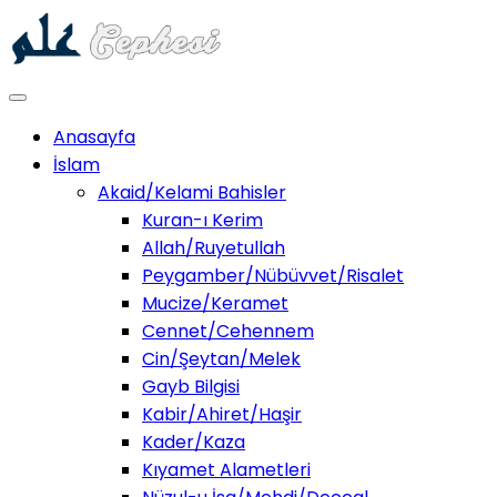
Anasayfa
İslam
Akaid/Kelami Bahisler
Kuran-ı Kerim
Allah/Ruyetullah
Peygamber/Nübüvvet/Risalet
Mucize/Keramet
Cennet/Cehennem
Cin/Şeytan/Melek
Gayb Bilgisi
Kabir/Ahiret/Haşir
Kader/Kaza
Kıyamet Alametleri