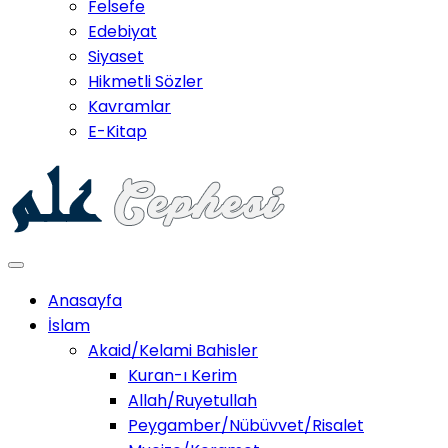
Felsefe
Edebiyat
Siyaset
Hikmetli Sözler
Kavramlar
E-Kitap
Anasayfa
İslam
Akaid/Kelami Bahisler
Kuran-ı Kerim
Allah/Ruyetullah
Peygamber/Nübüvvet/Risalet