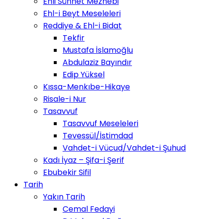
Ehli Sünnet Mezhebi
Ehl-i Beyt Meseleleri
Reddiye & Ehl-i Bidat
Tekfir
Mustafa İslamoğlu
Abdulaziz Bayındır
Edip Yüksel
Kıssa-Menkıbe-Hikaye
Risale-i Nur
Tasavvuf
Tasavvuf Meseleleri
Tevessül/İstimdad
Vahdet-i Vücud/Vahdet-i Şuhud
Kadı İyaz – Şifa-i Şerif
Ebubekir Sifil
Tarih
Yakın Tarih
Cemal Fedayi