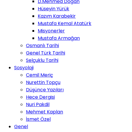
D.Mehmed Doğan
Hüseyin Yürük
Kazım Karabekir
Mustafa Kemal Atatürk
Misyonerler
Mustafa Armağan
Osmanlı Tarihi
Genel Türk Tarihi
Selçuklu Tarihi
Sosyoloji
Cemil Meriç
Nurettin Topçu
Düşünce Yazıları
Hece Dergisi
Nuri Pakdil
Mehmet Kaplan
İsmet Özel
Genel