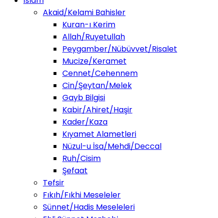
İslam
Akaid/Kelami Bahisler
Kuran-ı Kerim
Allah/Ruyetullah
Peygamber/Nübüvvet/Risalet
Mucize/Keramet
Cennet/Cehennem
Cin/Şeytan/Melek
Gayb Bilgisi
Kabir/Ahiret/Haşir
Kader/Kaza
Kıyamet Alametleri
Nüzul-u İsa/Mehdi/Deccal
Ruh/Cisim
Şefaat
Tefsir
Fıkıh/Fıkhi Meseleler
Sünnet/Hadis Meseleleri