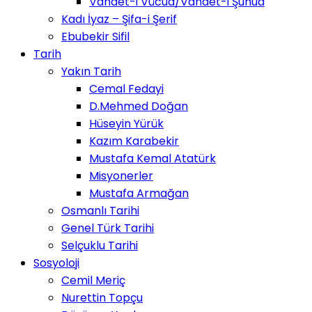
Vahdet-i Vücud/Vahdet-i Şuhud
Kadı İyaz – Şifa-i Şerif
Ebubekir Sifil
Tarih
Yakın Tarih
Cemal Fedayi
D.Mehmed Doğan
Hüseyin Yürük
Kazım Karabekir
Mustafa Kemal Atatürk
Misyonerler
Mustafa Armağan
Osmanlı Tarihi
Genel Türk Tarihi
Selçuklu Tarihi
Sosyoloji
Cemil Meriç
Nurettin Topçu