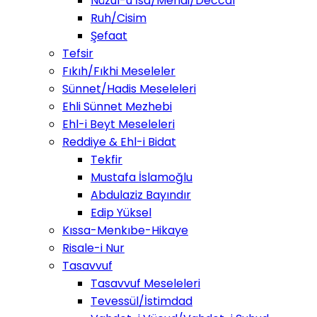
Nüzul-u İsa/Mehdi/Deccal
Ruh/Cisim
Şefaat
Tefsir
Fıkıh/Fıkhi Meseleler
Sünnet/Hadis Meseleleri
Ehli Sünnet Mezhebi
Ehl-i Beyt Meseleleri
Reddiye & Ehl-i Bidat
Tekfir
Mustafa İslamoğlu
Abdulaziz Bayındır
Edip Yüksel
Kıssa-Menkıbe-Hikaye
Risale-i Nur
Tasavvuf
Tasavvuf Meseleleri
Tevessül/İstimdad