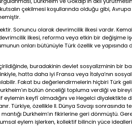
vurgulanması, Durkheim ve Gökalp’in akıl yürütmesine
tsalın çekilmesi koşullarında olduğu gibi, Avrupa 
memiştir.
cektir. Sonuncu olarak devrimcilik ilkesi vardır. Ke
rimcilik ilkesi, reforma veya etkin bir değişime işa
lumunun onları bütünüyle Türk özellik ve yapısınd
eçirildiğinde, buradakinin devlet sosyalizminin bir 
i’ninkiyle, hatta daha iyi Fransa veya İtalya’nın sosya
rılabilir. Fakat bu değerlendirmelerin hiçbiri Türk ge
Durkheim’ın bütün önceliği topluma verdiği ve bire
tif eylemin keyfî olmadığını ve Hegelci diyalektikte d
lanır. Türkiye, özellikle II. Dünya Savaşı sonrasında t
 mantığı Durkheim’ın fikirlerine geri dönmüştü. Ge
sal eylem işlerken, kollektif bilincin yüce idealle