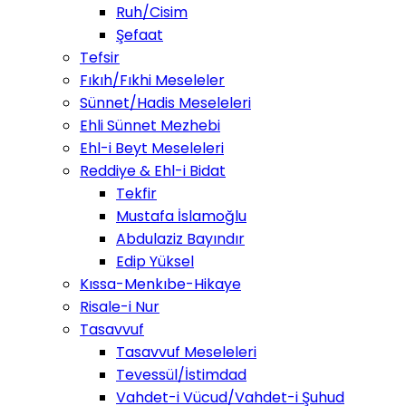
Ruh/Cisim
Şefaat
Tefsir
Fıkıh/Fıkhi Meseleler
Sünnet/Hadis Meseleleri
Ehli Sünnet Mezhebi
Ehl-i Beyt Meseleleri
Reddiye & Ehl-i Bidat
Tekfir
Mustafa İslamoğlu
Abdulaziz Bayındır
Edip Yüksel
Kıssa-Menkıbe-Hikaye
Risale-i Nur
Tasavvuf
Tasavvuf Meseleleri
Tevessül/İstimdad
Vahdet-i Vücud/Vahdet-i Şuhud