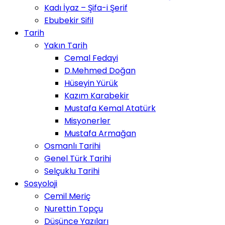
Kadı İyaz – Şifa-i Şerif
Ebubekir Sifil
Tarih
Yakın Tarih
Cemal Fedayi
D.Mehmed Doğan
Hüseyin Yürük
Kazım Karabekir
Mustafa Kemal Atatürk
Misyonerler
Mustafa Armağan
Osmanlı Tarihi
Genel Türk Tarihi
Selçuklu Tarihi
Sosyoloji
Cemil Meriç
Nurettin Topçu
Düşünce Yazıları