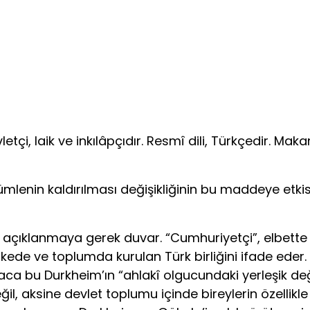
vletçi, laik ve inkılâpçıdır. Resmî dili, Türkçedir. Ma
ümlenin kaldırılması değişikliğinin bu maddeye etkis
az açıklanmaya gerek duvar. “Cumhuriyetçi”, elbette
ülkede ve toplumda kurulan Türk birliğini ifade eder. Y
saca bu Durkheim’ın “ahlakî olgucundaki yerleşik değ
 değil, aksine devlet toplumu içinde bireylerin özel