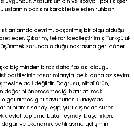
 uygundur. Atatürk’ün din ve sosyo- politik işler
uluslarının bazısını karakterize eden ruhban
malist anlamda devrim, başarılmış bir olgu olduğu
ret eder. Çıkarım, tekrar idealleştirilmiş Türkçülük
a düşünmek zorunda olduğu noktasına geri döner
başka biçiminden biraz daha fazlası olduğu
list partilerinin tasarımlarıyla, belki daha az sevimli
lişmesine adil değildir. Doğrusu, nihaî ürün,
yin değerini önemsemediği hatırlatılmak
ile getirilmediğini savunurlar. Türkiye’de
edrici olarak sanayileşip, yurt dışından sürekli
rek devlet toplumu bütünleşmeyi başarırken,
ri doğar ve ekonomik batılılaşma gelişimini