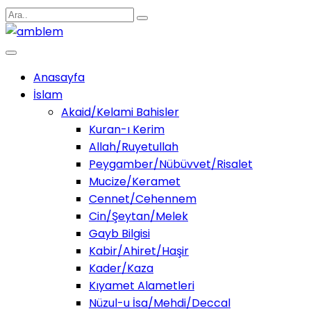
Anasayfa
İslam
Akaid/Kelami Bahisler
Kuran-ı Kerim
Allah/Ruyetullah
Peygamber/Nübüvvet/Risalet
Mucize/Keramet
Cennet/Cehennem
Cin/Şeytan/Melek
Gayb Bilgisi
Kabir/Ahiret/Haşir
Kader/Kaza
Kıyamet Alametleri
Nüzul-u İsa/Mehdi/Deccal