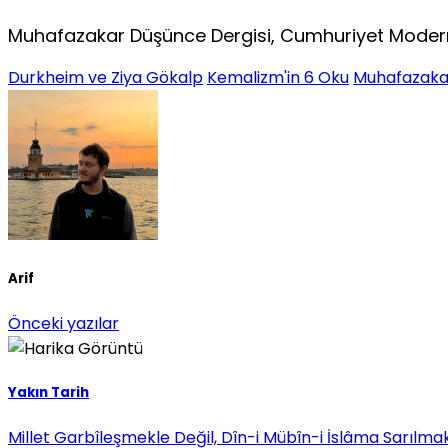
Muhafazakar Düşünce Dergisi, Cumhuriyet Moder
Durkheim ve Ziya Gökalp
Kemalizm'in 6 Oku
Muhafazakar
Arif
Önceki yazılar
Yakın Tarih
Millet Garbîleşmekle Değil, Dîn-i Mübîn-i İslâma Sarılma