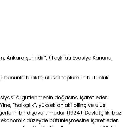
kam, Ankara şehridir”, (Teşkilatı Esasiye Kanunu,
i, bununla birlikte, ulusal toplumun bütünlük
 siyasî örgütlenmenin doğasına işaret eder.
ine, “halkçılık”, yüksek ahlakî bilinç ve ulus
erlerin bir dışavurumudur (1924). Devletçilik, bazı
likle ekonomik düzeyde bütünleşmesine işaret eder.