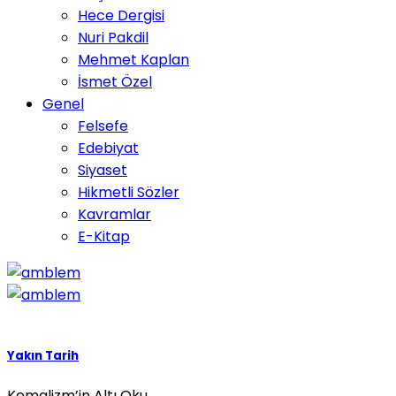
Hece Dergisi
Nuri Pakdil
Mehmet Kaplan
İsmet Özel
Genel
Felsefe
Edebiyat
Siyaset
Hikmetli Sözler
Kavramlar
E-Kitap
Yakın Tarih
Kemalizm’in Altı Oku