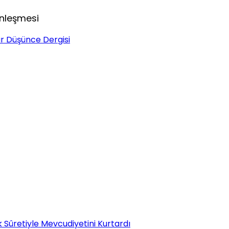
nleşmesi
 Düşünce Dergisi
k Sûretiyle Mevcudiyetini Kurtardı