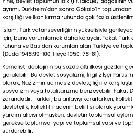
Yine, devlet toplumun laik (Fr. laique) doğasının 
ayrımı, Durkheim’dan sonra Gökalp’in toplumdan ku
karşıtlığı ve ikon kırma ruhunda çok fazla üstlenil
İslam, Türk vatanseverliğinin yükselişiyle gerileye
için, bunu yorumlamak daha kolaydır. Fakat Türk dev
ruhuna ve Batı’dan kurumları alan Türkiye ve top
(Duda 1948:99-100; Heyd 1950: 78-81).
Kemalist ideolojinin bu sözde altı ilkesi gözden g
görülebilir. Bu devlet sosyalizmi, İngiliz İşçi Partis
olarak, Nazizmin acımasız devletçiliği ile karşılaştı
sosyalizm veya totalitarizme benzeyebilir. Fakat 
zorundadır. Türkler, bu anlayışı korurlarken, kollek
devletçilik, kollektif iradenin belirtisi olarak yorum
yardım alıcısı olmuşken, devletin toplumsal eylem
gerekse toplumsal yapı ve toplumsal yapı ve toplum
sürdürebilir.