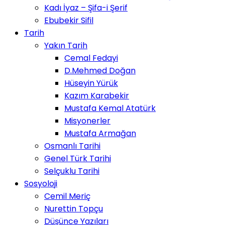
Kadı İyaz – Şifa-i Şerif
Ebubekir Sifil
Tarih
Yakın Tarih
Cemal Fedayi
D.Mehmed Doğan
Hüseyin Yürük
Kazım Karabekir
Mustafa Kemal Atatürk
Misyonerler
Mustafa Armağan
Osmanlı Tarihi
Genel Türk Tarihi
Selçuklu Tarihi
Sosyoloji
Cemil Meriç
Nurettin Topçu
Düşünce Yazıları