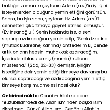
baktığın zaman, o şeytanın Adem (a.s.)’in iyiliğini
isteyenlerden olduğuna yemin ettiğini görürsün.
Sonra, bu işin sonu, şeytanın Hz. Adem (a.s.)’i
cennetten çıkartmaya gayret etmesi olmuştur.
(Ey insanoğlu!) Senin hakkında ise, o seni
saptırıp azdıracağına yemin edip, “Senin izzetine
(mutlak kudretine, kahrına) anttederim ki, bende
artık onların hepsini muhakkak azdıracağım.
İçlerinden ihlasa ermiş (mümin) kulların
müstesna.” (Sâd, 82-83) demiştir. İyiliğim
istediğine dair yemin ettiği kimseye davranışı bu
olursa, saptıracağı ve azdıracağına yemin ettiği
kimseye karşı muamelesi nasıl olur?
Onbirinci nükte:
Cenâb-ı Allah sadece
“euzubillah”dedi de, Allah isminden başka isim
zikretmedi. Çünkü Allah ismi, Cenâb-ı Allah’ın