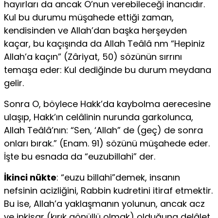
hayırları da ancak O’nun verebileceği inancıdır.
Kul bu durumu müşahede ettiği zaman,
kendisinden ve Allah’dan başka herşeyden
kaçar, bu kaçışında da Allah Teâlâ nm “Hepiniz
Allah’a kaçın” (Zâriyat, 50) sözünün sırrını
temaşa eder: Kul dediğinde bu durum meydana
gelir.
Sonra O, böylece Hakk’da kaybolma aerecesine
ulaşıp, Hakk’ın celâlinin nurunda garkolunca,
Allah Teâlâ’nın: “Sen, ‘Allah” de (geç) de sonra
onları bırak.” (Enam. 91) sözünü müşahede eder.
İşte bu esnada da “euzubillahi” der.
İkinci nükte
: “euzu billahi”demek, insanın
nefsinin acizliğini, Rabbin kudretini itiraf etmektir.
Bu ise, Allah’a yaklaşmanın yolunun, ancak acz
ve inkisar (kırık gönüllü olmak) olduğuna delâlet