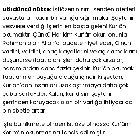
Dördüncü nükte:
İstiâzenin sırrı, senden afetleri
savuşturan kadir bir varlığa sığınmaktır.Şeytanın
vesvese verdiği işlerin en başta geleni Kur’ân
okumaktır. Çünkü Her kim Kur’ân okur, onunla
Rahman olan Allah’a ibadete niyet eder, O’nun
vadini, vaîdini, apaçık ayetlerini ve açıklamalarını
düşünürse itaat olan işleri daha çok arzular,
haramlardan daha fazla çekinir. Kur’ân okumak
taatların en büyüğü olduğu içindir ki şeytan,
Kur’ân’dan insanları uzaklaştırmaya daha çok
çaba sarfe-der. Kulun, kendisini şeytanın
şerrinden koruyacak olan bir varlığa ihtiyacı da
o nisbetle artar.
İşte bu hikmete binaen istiâze bilhassa Kur’ân-ı
Kerim’in okunmasına tahsis edilmiştir.