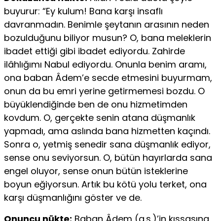
buyurur: “Ey kulum! Bana karşı insaflı
davranmadın. Benimle şeytanın arasının neden
bozulduğunu biliyor musun? O, bana meleklerin
ibadet ettiği gibi ibadet ediyordu. Zahirde
ilâhlığımı Nabul ediyordu. Onunla benim aramı,
ona baban Âdem’e secde etmesini buyurmam,
onun da bu emri yerine getirmemesi bozdu. O
büyüklendiğinde ben de onu hizmetimden
kovdum. O, gerçekte senin atana düşmanlık
yapmadı, ama aslında bana hizmetten kaçındı.
Sonra o, yetmiş senedir sana düşmanlık ediyor,
sense onu seviyorsun. O, bütün hayırlarda sana
engel oluyor, sense onun bütün isteklerine
boyun eğiyorsun. Artık bu kötü yolu terket, ona
karşı düşmanlığını göster ve de.
Onuncu nükte:
Baban Âdem (a.s.)’in kıssasına