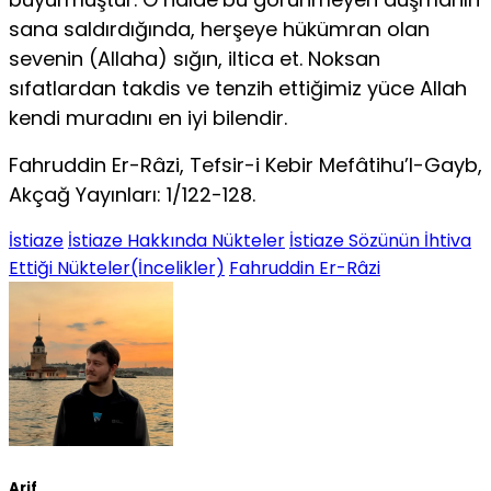
sana saldırdığında, herşeye hükümran olan
sevenin (Allaha) sığın, iltica et. Noksan
sıfatlardan takdis ve tenzih ettiğimiz yüce Allah
kendi muradını en iyi bilendir.
Fahruddin Er-Râzi, Tefsir-i Kebir Mefâtihu’l-Gayb,
Akçağ Yayınları: 1/122-128.
İstiaze
İstiaze Hakkında Nükteler
İstiaze Sözünün İhtiva
Ettiği Nükteler(İncelikler)
Fahruddin Er-Râzi
Arif