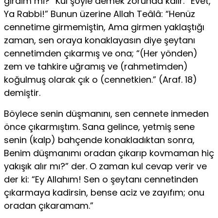
girdim mi?” Kul şöyle demek zorunda kalır: “Evet,
Ya Rabbi!” Bunun üzerine Allah Teâlâ: “Henüz
cennetime girmemiştin, Ama girmen yaklaştığı
zaman, sen oraya konaklayasın diye şeytanı
cennetimden çıkarmış ve ona; “(Her yönden)
zem ve tahkire uğramış ve (rahmetimden)
koğulmuş olarak çık o (cennetkien.” (Araf. 18)
demiştir.
Böylece senin düşmanını, sen cennete inmeden
önce çıkarmıştım. Sana gelince, yetmiş sene
senin (kalp) bahçende konakladıktan sonra,
Benim düşmanımı oradan çıkarıp kovmaman hiç
yakışık alır mı?” der. O zaman kul cevap verir ve
der ki: “Ey Allahım! Sen o şeytanı cennetinden
çıkarmaya kadirsin, bense aciz ve zayıfım; onu
oradan çıkaramam.”