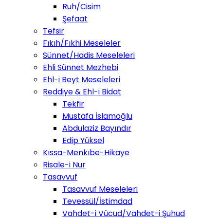
Ruh/Cisim
Şefaat
Tefsir
Fıkıh/Fıkhi Meseleler
Sünnet/Hadis Meseleleri
Ehli Sünnet Mezhebi
Ehl-i Beyt Meseleleri
Reddiye & Ehl-i Bidat
Tekfir
Mustafa İslamoğlu
Abdulaziz Bayındır
Edip Yüksel
Kıssa-Menkıbe-Hikaye
Risale-i Nur
Tasavvuf
Tasavvuf Meseleleri
Tevessül/İstimdad
Vahdet-i Vücud/Vahdet-i Şuhud