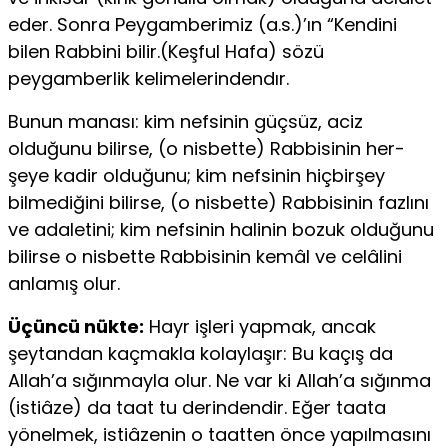
eder. Sonra Peygamberimiz (a.s.)’ın “Kendini
bilen Rabbini bilir.(Keşful Hafa) sözü
peygamberlik kelimelerindendır.
Bunun manası: kim nefsinin güçsüz, aciz
olduğunu bilirse, (o nisbette) Rabbisinin her-
şeye kadir olduğunu; kim nefsinin hiçbirşey
bilmediğini bilirse, (o nisbette) Rabbisinin fazlını
ve adaletini; kim nefsinin halinin bozuk olduğunu
bilirse o nisbette Rabbisinin kemâl ve celâlini
anlamış olur.
Üçüncü nükte:
Hayr işleri yapmak, ancak
şeytandan kaçmakla kolaylaşır: Bu kaçış da
Allah’a sığınmayla olur. Ne var ki Allah’a sığınma
(istiâze) da taat tu derindendir. Eğer taata
yönelmek, istiâzenin o taatten önce yapılmasını