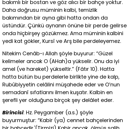
bakımlı bir bostan ve göz alıcı bir bahçe yoktur.
Daha doğrusu müminin kalbi, temizlik
bakımından bir ayna gibi hatta ondan da
üstündür. Çünkü aynanın önüne bir perde gelirse
onda hiçbirşey gözükmez. Ama müminin kalbini
yedi kat gökler, Kursî ve Arş bile perdeleyemez.
Nitekim Cenâb-ı Allah şöyle buyurur: “Güzel
kelimeler ancak O (AHah)a yükselir. Onu da iyi
amel (ve hareket) yükseltir.” (Fâtır 10). Hatta
hatta bütün bu perdelerle birlikte yine de kalp,
Rubûbiyyetin celâlini müşahede eder ve O’nun
semadanî sıfatlarını ilmen kuşatır. Kalbin en
şerefli yer olduğuna birçok şey delâlet eder.
Birincisi
: Hz. Peygamber (a.s.) şöyle
buyurmuştur: “Kabir (ya) cennet bahçelerinden
bir bahçedir.'(Tirmizi) Kabir ancak, ölmüş salih