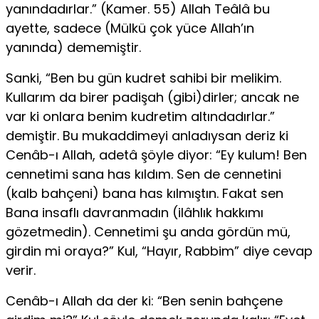
yanındadırlar.” (Kamer. 55) Allah Teâlâ bu
ayette, sadece (Mülkü çok yüce Allah’ın
yanında) dememiştir.
Sanki, “Ben bu gün kudret sahibi bir melikim.
Kullarım da birer padişah (gibi)dirler; ancak ne
var ki onlara benim kudretim altındadırlar.”
demiştir. Bu mukaddimeyi anladıysan deriz ki
Cenâb-ı Allah, adetâ şöyle diyor: “Ey kulum! Ben
cennetimi sana has kıldım. Sen de cennetini
(kalb bahçeni) bana has kılmıştın. Fakat sen
Bana insaflı davranmadın (ilâhlık hakkımı
gözetmedin). Cennetimi şu anda gördün mü,
girdin mi oraya?” Kul, “Hayır, Rabbim” diye cevap
verir.
Cenâb-ı Allah da der ki: “Ben senin bahçene