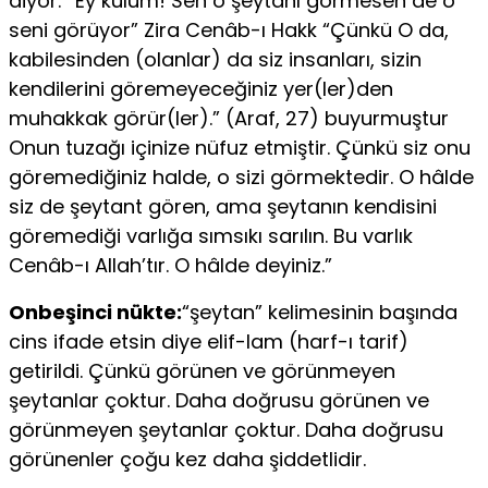
diyor: “Ey kulum! Sen o şeytanı görmesen de o
seni görüyor” Zira Cenâb-ı Hakk “Çünkü O da,
kabilesinden (olanlar) da siz insanları, sizin
kendilerini göremeyeceğiniz yer(ler)den
muhakkak görür(ler).” (Araf, 27) buyurmuştur
Onun tuzağı içinize nüfuz etmiştir. Çünkü siz onu
göremediğiniz halde, o sizi görmektedir. O hâlde
siz de şeytant gören, ama şeytanın kendisini
göremediği varlığa sımsıkı sarılın. Bu varlık
Cenâb-ı Allah’tır. O hâlde deyiniz.”
Onbeşinci nükte:
“şeytan” kelimesinin başında
cins ifade etsin diye elif-lam (harf-ı tarif)
getirildi. Çünkü görünen ve görünmeyen
şeytanlar çoktur. Daha doğrusu görünen ve
görünmeyen şeytanlar çoktur. Daha doğrusu
görünenler çoğu kez daha şiddetlidir.