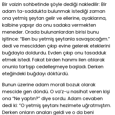
Bir vaizin sohbetinde şöyle dediği nakledilir: Bir
adam ta-saddukta bulunmak istediği zaman
ona yetmiş şeytan gelir ve ellerine, ayaklarına,
kalbine yapışır da onu sadaka vermekten
meneder. Orada bulunanlardan birisi bunu
işitince: “Ben bu yetmiş şeytanla savaşacağım.”
dedi ve mescidden çıkıp evine gelerek eteklerini
buğdayla doldurdu. Evden çıkıp onu tasadduk
etmek istedi. Fakat birden hanımı ilen atılarak
onunla tartışıp cedelleşmeye başladı. Derken
eteğindeki buğdayı döktürdü.
Bunun üzerine adam morali bozuk olarak
mescide gen döndü. O va’z-u nasihat veren kişi
ona “Ne yaptın?” diye sordu. Adam cevaben
dedi ki: “O yetmiş şeytanı hezimete uğratmıştım.
Derken onların anaları geldi ve o da beni