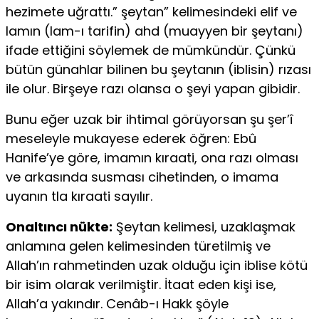
hezimete uğrattı.” şeytan” kelimesindeki elif ve
lamın (lam-ı tarifin) ahd (muayyen bir şeytanı)
ifade ettiğini söylemek de mümkündür. Çünkü
bütün günahlar bilinen bu şeytanın (iblisin) rızası
ile olur. Birşeye razı olansa o şeyi yapan gibidir.
Bunu eğer uzak bir ihtimal görüyorsan şu şer’î
meseleyle mukayese ederek öğren: Ebû
Hanife’ye göre, imamın kıraati, ona razı olması
ve arkasında susması cihetinden, o imama
uyanın tla kıraati sayılır.
Onaltıncı nükte:
Şeytan kelimesi, uzaklaşmak
anlamına gelen kelimesinden türetilmiş ve
Allah’ın rahmetinden uzak olduğu için iblise kötü
bir isim olarak verilmiştir. İtaat eden kişi ise,
Allah’a yakındır. Cenâb-ı Hakk şöyle