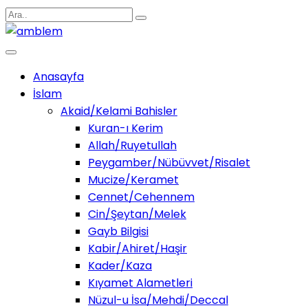
Anasayfa
İslam
Akaid/Kelami Bahisler
Kuran-ı Kerim
Allah/Ruyetullah
Peygamber/Nübüvvet/Risalet
Mucize/Keramet
Cennet/Cehennem
Cin/Şeytan/Melek
Gayb Bilgisi
Kabir/Ahiret/Haşir
Kader/Kaza
Kıyamet Alametleri
Nüzul-u İsa/Mehdi/Deccal