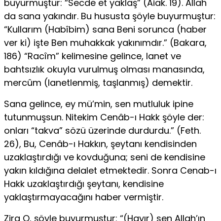
buyurmuştur: “Secde et yaklaş” (Aiak. 19). Allah
da sana yakındır. Bu hususta şöyle buyurmuştur:
“Kullarım (Habîbim) sana Beni sorunca (haber
ver ki) işte Ben muhakkak yakınımdır.” (Bakara,
186) “Racîm” kelimesine gelince, lanet ve
bahtsızlık okuyla vurulmuş olması manasında,
mercûm (lanetlenmiş, taşlanmış) demektir.
Sana gelince, ey mü’min, sen mutluluk ipine
tutunmuşsun. Nitekim Cenâb-ı Hakk şöyle der:
onları “takva” sözü üzerinde durdurdu.” (Feth.
26), Bu, Cenâb-ı Hakkın, şeytanı kendisinden
uzaklaştırdığı ve kovduğuna; seni de kendisine
yakın kıldığına delalet etmektedir. Sonra Cenab-ı
Hakk uzaklaştırdığı şeytanı, kendisine
yaklaştırmayacağını haber vermiştir.
Zira O, şöyle buyurmuştur: “(Hayır) sen Allah’ın