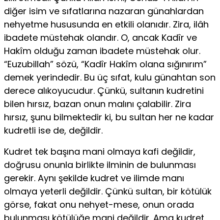
diğer isim ve sıfatlarına nazaran günahlardan
nehyetme hususunda en etkili olanıdır. Zira, ilâh
ibadete müstehak olandır. O, ancak Kadîr ve
Hakîm olduğu zaman ibadete müstehak olur.
“Euzubillah” sözü, “Kadîr Hakîm olana sığınırım”
demek yerindedir. Bu üç sıfat, kulu günahtan son
derece alıkoyucudur. Çünkü, sultanın kudretini
bilen hırsız, bazan onun malını çalabilir. Zira
hırsız, şunu bilmektedir ki, bu sultan her ne kadar
kudretli ise de, değildir.
Kudret tek başına mani olmaya kafi değildir,
doğrusu onunla birlikte ilminin de bulunması
gerekir. Aynı şekilde kudret ve ilimde manı
olmaya yeterli değildir. Çünkü sultan, bir kötülük
görse, fakat onu nehyet-mese, onun orada
bulunması kötülüğe mani değildir. Ama kudret,