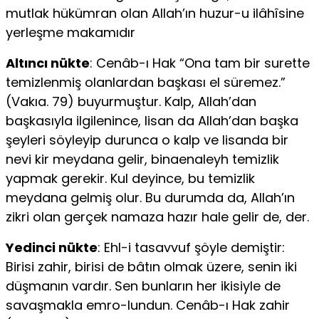
mutlak hükümran olan Allah’ın huzur-u ilâhîsine
yerleşme makamıdır
Altıncı nükte
: Cenâb-ı Hak “Ona tam bir surette
temizlenmiş olanlardan başkası el süremez.”
(Vakıa. 79) buyurmuştur. Kalp, Allah’dan
başkasıyla ilgilenince, lisan da Allah’dan başka
şeyleri söyleyip durunca o kalp ve lisanda bir
nevi kir meydana gelir, binaenaleyh temizlik
yapmak gerekir. Kul deyince, bu temizlik
meydana gelmiş olur. Bu durumda da, Allah’ın
zikri olan gerçek namaza hazır hale gelir de, der.
Yedinci nükte
: Ehl-i tasavvuf şöyle demiştir:
Birisi zahir, birisi de bâtın olmak üzere, senin iki
düşmanın vardır. Sen bunların her ikisiyle de
savaşmakla emro-lundun. Cenâb-ı Hak zahir