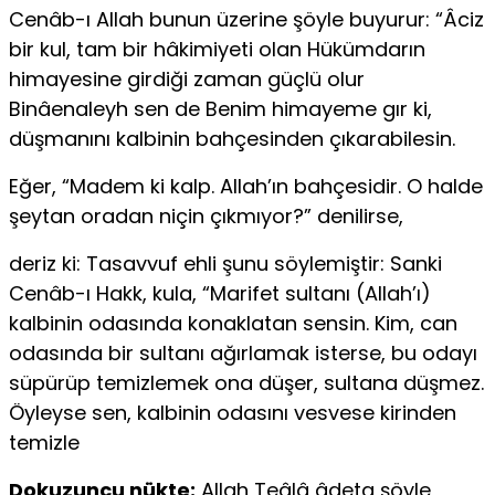
Cenâb-ı Allah bunun üzerine şöyle buyurur: “Âciz
bir kul, tam bir hâkimiyeti olan Hükümdarın
himayesine girdiği zaman güçlü olur
Binâenaleyh sen de Benim himayeme gır ki,
düşmanını kalbinin bahçesinden çıkarabilesin.
Eğer, “Madem ki kalp. Allah’ın bahçesidir. O halde
şeytan oradan niçin çıkmıyor?” denilirse,
deriz ki: Tasavvuf ehli şunu söylemiştir: Sanki
Cenâb-ı Hakk, kula, “Marifet sultanı (Allah’ı)
kalbinin odasında konaklatan sensin. Kim, can
odasında bir sultanı ağırlamak isterse, bu odayı
süpürüp temizlemek ona düşer, sultana düşmez.
Öyleyse sen, kalbinin odasını vesvese kirinden
temizle
Dokuzuncu nükte:
Allah Teâlâ âdeta şöyle