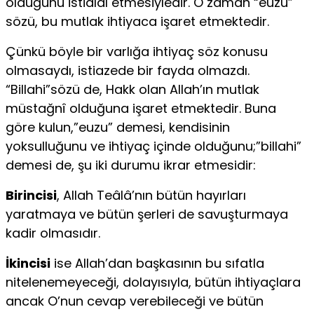
olduğunu istidlal etmesiyledir. O zaman “euzu”
sözü, bu mutlak ihtiyaca işaret etmektedir.
Çünkü böyle bir varlığa ihtiyaç söz konusu
olmasaydı, istiazede bir fayda olmazdı.
“Billahi”sözü de, Hakk olan Allah’ın mutlak
müstağnî olduğuna işaret etmektedir. Buna
göre kulun,”euzu” demesi, kendisinin
yoksulluğunu ve ihtiyaç içinde olduğunu;”billahi”
demesi de, şu iki durumu ikrar etmesidir:
Birincisi
, Allah Teâlâ’nın bütün hayırları
yaratmaya ve bütün şerleri de savuşturmaya
kadir olmasıdır.
İkincisi
ise Allah’dan başkasının bu sıfatla
nitelenemeyeceği, dolayısıyla, bütün ihtiyaçlara
ancak O’nun cevap verebileceği ve bütün