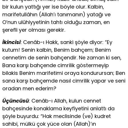
bir kulun yattığı yer ise böyle olur. Kalbin,
marifetullâhın (Allah’ı tanımanın) yatağı ve
O’nun ulûhiyyetinin tahtı olduğu zaman, en
şerefli yer olması gerekir.
İkincisi
: Cenâb-ı Hakk, sanki şöyle diyor: “Ey
kutum! Senin kalbin, Benim bahçem; Benim
cennetim de senin bahçendir. Ne zaman ki sen,
Bana karşı bahçende cimrilik göstermeyip
bilakis Benim marifetimi oraya kondurursan; Ben
sana karşı bahçemde nasıl cimrilik yapar ve seni
oradan men ederim?
Üçüncüsü
: Cenâb-ı Allah, kulun cennet
bahçesinde konaklama keyfiyetini anlattı da
şöyle buyurdu: “Hak meclisinde (ve) kudret
sahibi, mülkü çok yüce olan (Allah)’ın