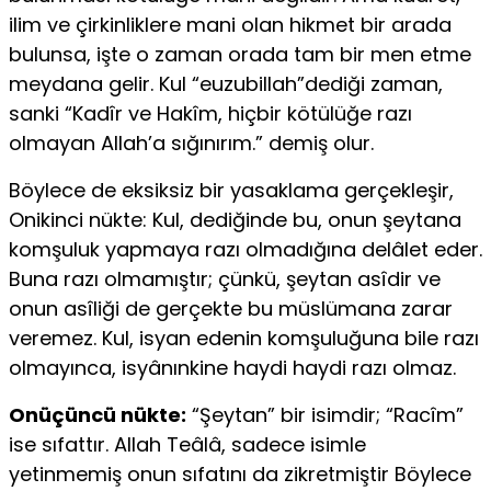
ilim ve çirkinliklere mani olan hikmet bir arada
bulunsa, işte o zaman orada tam bir men etme
meydana gelir. Kul “euzubillah”dediği zaman,
sanki “Kadîr ve Hakîm, hiçbir kötülüğe razı
olmayan Allah’a sığınırım.” demiş olur.
Böylece de eksiksiz bir yasaklama gerçekleşir,
Onikinci nükte: Kul, dediğinde bu, onun şeytana
komşuluk yapmaya razı olmadığına delâlet eder.
Buna razı olmamıştır; çünkü, şeytan asîdir ve
onun asîliği de gerçekte bu müslümana zarar
veremez. Kul, isyan edenin komşuluğuna bile razı
olmayınca, isyânınkine haydi haydi razı olmaz.
Onüçüncü nükte:
“Şeytan” bir isimdir; “Racîm”
ise sıfattır. Allah Teâlâ, sadece isimle
yetinmemiş onun sıfatını da zikretmiştir Böylece