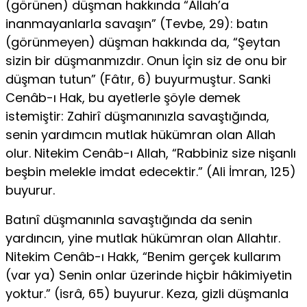
(görünen) düşman hakkında “Allah’a
inanmayanlarla savaşın” (Tevbe, 29): batın
(görünmeyen) düşman hakkında da, “Şeytan
sizin bir düşmanmızdır. Onun İçin siz de onu bir
düşman tutun” (Fâtır, 6) buyurmuştur. Sanki
Cenâb-ı Hak, bu ayetlerle şöyle demek
istemiştir: Zahirî düşmanınızla savaştığında,
senin yardımcın mutlak hükümran olan Allah
olur. Nitekim Cenâb-ı Allah, “Rabbiniz size nişanlı
beşbin melekle imdat edecektir.” (Ali İmran, 125)
buyurur.
Batınî düşmanınla savaştığında da senin
yardıncın, yine mutlak hükümran olan Allahtır.
Nitekim Cenâb-ı Hakk, “Benim gerçek kullarım
(var ya) Senin onlar üzerinde hiçbir hâkimiyetin
yoktur.” (isrâ, 65) buyurur. Keza, gizli düşmanla