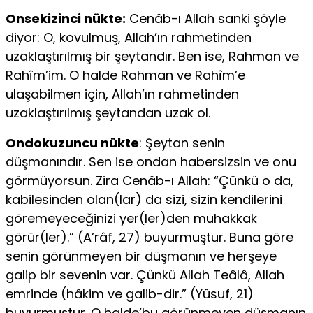
Onsekizinci nükte:
Cenâb-ı Allah sanki şöyle
diyor: O, kovulmuş, Allah’ın rahmetinden
uzaklaştırılmış bir şeytandır. Ben ise, Rahman ve
Rahîm’im. O halde Rahman ve Rahîm’e
ulaşabilmen için, Allah’ın rahmetinden
uzaklaştırılmış şeytandan uzak ol.
Ondokuzuncu nükte
: Şeytan senin
düşmanındır. Sen ise ondan habersizsin ve onu
görmüyorsun. Zira Cenâb-ı Allah: “Çünkü o da,
kabilesinden olan(lar) da sizi, sizin kendilerini
göremeyeceğinizi yer(ler)den muhakkak
görür(ler).” (A’râf, 27) buyurmuştur. Buna göre
senin görünmeyen bir düşmanın ve herşeye
galip bir sevenin var. Çünkü Allah Teâlâ, Allah
emrinde (hâkim ve galib-dir.” (Yûsuf, 21)
buyurmuştur. O halde’bu görünmeyen düşmanın