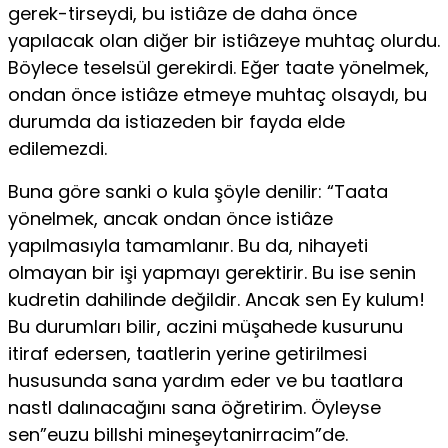
gerek-tirseydi, bu istiâze de daha önce
yapılacak olan diğer bir istiâzeye muhtaç olurdu.
Böylece teselsül gerekirdi. Eğer taate yönelmek,
ondan önce istiâze etmeye muhtaç olsaydı, bu
durumda da istiazeden bir fayda elde
edilemezdi.
Buna göre sanki o kula şöyle denilir: “Taata
yönelmek, ancak ondan önce istiâze
yapılmasıyla tamamlanır. Bu da, nihayeti
olmayan bir işi yapmayı gerektirir. Bu ise senin
kudretin dahilinde değildir. Ancak sen Ey kulum!
Bu durumları bilir, aczini müşahede kusurunu
itiraf edersen, taatlerin yerine getirilmesi
hususunda sana yardım eder ve bu taatlara
nastl dalınacağını sana öğretirim. Öyleyse
sen”euzu billshi mineşeytanirracim”de.