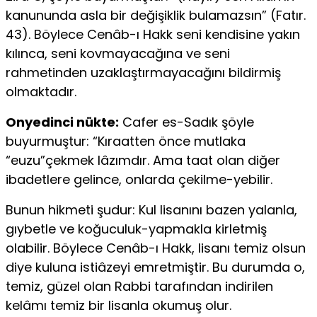
kanununda asla bir değişiklik bulamazsın” (Fatır.
43). Böylece Cenâb-ı Hakk seni kendisine yakın
kılınca, seni kovmayacağına ve seni
rahmetinden uzaklaştırmayacağını bildirmiş
olmaktadır.
Onyedinci nükte:
Cafer es-Sadık şöyle
buyurmuştur: “Kıraatten önce mutlaka
“euzu”çekmek lâzımdır. Ama taat olan diğer
ibadetlere gelince, onlarda çekilme-yebilir.
Bunun hikmeti şudur: Kul lisanını bazen yalanla,
gıybetle ve koğuculuk-yapmakla kirletmiş
olabilir. Böylece Cenâb-ı Hakk, lisanı temiz olsun
diye kuluna istiâzeyi emretmiştir. Bu durumda o,
temiz, güzel olan Rabbi tarafından indirilen
kelâmı temiz bir lisanla okumuş olur.