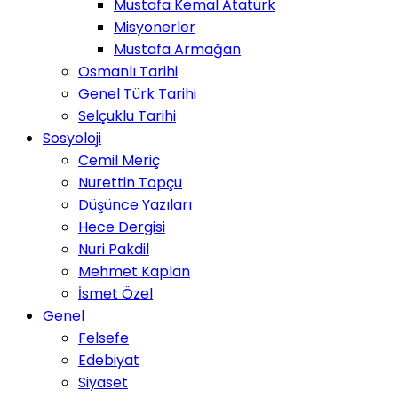
Mustafa Kemal Atatürk
Misyonerler
Mustafa Armağan
Osmanlı Tarihi
Genel Türk Tarihi
Selçuklu Tarihi
Sosyoloji
Cemil Meriç
Nurettin Topçu
Düşünce Yazıları
Hece Dergisi
Nuri Pakdil
Mehmet Kaplan
İsmet Özel
Genel
Felsefe
Edebiyat
Siyaset