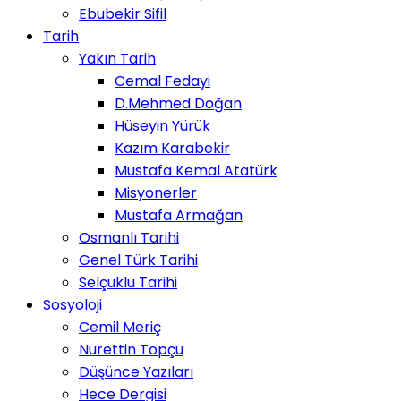
Ebubekir Sifil
Tarih
Yakın Tarih
Cemal Fedayi
D.Mehmed Doğan
Hüseyin Yürük
Kazım Karabekir
Mustafa Kemal Atatürk
Misyonerler
Mustafa Armağan
Osmanlı Tarihi
Genel Türk Tarihi
Selçuklu Tarihi
Sosyoloji
Cemil Meriç
Nurettin Topçu
Düşünce Yazıları
Hece Dergisi