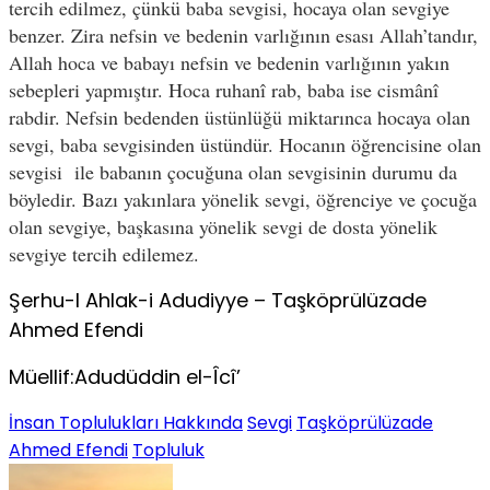
tercih edilmez, çünkü baba sevgisi, hocaya olan sevgiye
benzer. Zira nefsin ve bedenin varlığının esası Allah’tandır,
Allah hoca ve babayı nefsin ve bedenin varlığının yakın
sebepleri yapmıştır. Hoca ruhanî rab, baba ise cismânî
rabdir. Nefsin bedenden üstünlüğü miktarınca hocaya olan
sevgi, baba sevgisinden üstündür. Hocanın öğrencisine olan
sevgisi ile babanın çocuğuna olan sevgisinin durumu da
böyledir. Bazı yakınlara yönelik sevgi, öğrenciye ve çocuğa
olan sevgiye, başkasına yönelik sevgi de dosta yönelik
sevgiye tercih edilemez.
Şerhu-l Ahlak-i Adudiyye – Taşköprülüzade
Ahmed Efendi
Müellif:Adudüddin el-Îcî’
İnsan Toplulukları Hakkında
Sevgi
Taşköprülüzade
Ahmed Efendi
Topluluk