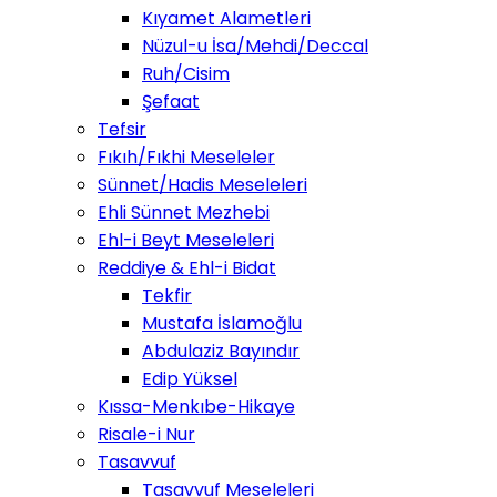
Kıyamet Alametleri
Nüzul-u İsa/Mehdi/Deccal
Ruh/Cisim
Şefaat
Tefsir
Fıkıh/Fıkhi Meseleler
Sünnet/Hadis Meseleleri
Ehli Sünnet Mezhebi
Ehl-i Beyt Meseleleri
Reddiye & Ehl-i Bidat
Tekfir
Mustafa İslamoğlu
Abdulaziz Bayındır
Edip Yüksel
Kıssa-Menkıbe-Hikaye
Risale-i Nur
Tasavvuf
Tasavvuf Meseleleri