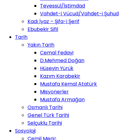
Tevessül/İstimdad
Vahdet-i Vücud/Vahdet-i Şuhud
Kadı İyaz – Şifa-i Şerif
Ebubekir Sifil
Tarih
Yakın Tarih
Cemal Fedayi
D.Mehmed Doğan
Hüseyin Yürük
Kazım Karabekir
Mustafa Kemal Atatürk
Misyonerler
Mustafa Armağan
Osmanlı Tarihi
Genel Türk Tarihi
Selçuklu Tarihi
Sosyoloji
Cemil Meriç