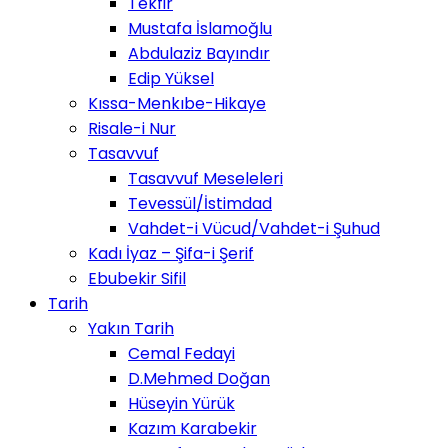
Tekfir
Mustafa İslamoğlu
Abdulaziz Bayındır
Edip Yüksel
Kıssa-Menkıbe-Hikaye
Risale-i Nur
Tasavvuf
Tasavvuf Meseleleri
Tevessül/İstimdad
Vahdet-i Vücud/Vahdet-i Şuhud
Kadı İyaz – Şifa-i Şerif
Ebubekir Sifil
Tarih
Yakın Tarih
Cemal Fedayi
D.Mehmed Doğan
Hüseyin Yürük
Kazım Karabekir