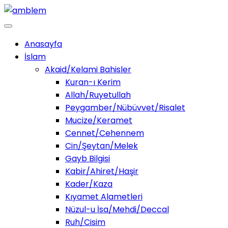
Anasayfa
İslam
Akaid/Kelami Bahisler
Kuran-ı Kerim
Allah/Ruyetullah
Peygamber/Nübüvvet/Risalet
Mucize/Keramet
Cennet/Cehennem
Cin/Şeytan/Melek
Gayb Bilgisi
Kabir/Ahiret/Haşir
Kader/Kaza
Kıyamet Alametleri
Nüzul-u İsa/Mehdi/Deccal
Ruh/Cisim