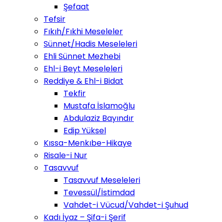
Şefaat
Tefsir
Fıkıh/Fıkhi Meseleler
Sünnet/Hadis Meseleleri
Ehli Sünnet Mezhebi
Ehl-i Beyt Meseleleri
Reddiye & Ehl-i Bidat
Tekfir
Mustafa İslamoğlu
Abdulaziz Bayındır
Edip Yüksel
Kıssa-Menkıbe-Hikaye
Risale-i Nur
Tasavvuf
Tasavvuf Meseleleri
Tevessül/İstimdad
Vahdet-i Vücud/Vahdet-i Şuhud
Kadı İyaz – Şifa-i Şerif