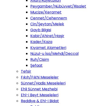
Allah/Ruyetullah
Peygamber/Nübüvvet/Risalet
Mucize/Keramet
Cennet/Cehennem
Cin/Şeytan/Melek
Gayb Bilgisi
Kabir/Ahiret/Haşir
Kader/Kaza
Kıyamet Alametleri
Nüzul-u İsa/Mehdi/Deccal
Ruh/Cisim
Şefaat
Tefsir
Fıkıh/Fıkhi Meseleler
Sünnet/Hadis Meseleleri
Ehli Sünnet Mezhebi
Ehl-i Beyt Meseleleri
Reddiye & Ehl-i Bidat