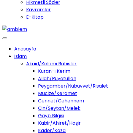
Hikmetli Sözler
Kavramlar
E-Kitap
Anasayfa
İslam
Akaid/Kelami Bahisler
Kuran-ı Kerim
Allah/Ruyetullah
Peygamber/Nübüvvet/Risalet
Mucize/Keramet
Cennet/Cehennem
Cin/Şeytan/Melek
Gayb Bilgisi
Kabir/Ahiret/Haşir
Kader/Kaza