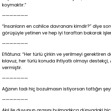
koymaktır.”
———————
“İnsanların en cahilce davrananı kimdir?” diye sor
görüşüyle yetinen ve hep iyi taraftan bakarak işle
———————
Eflâtuna: “Her türlü çirkin ve yerilmeyi gerektiren 
kılavuz, her türlü konuda ihtiyatlı olmayı destekç
vermiştir.
———————
Ağzının tadı hiç bozulmasın istiyorsan tattığın şey
———————
Akıl ile duyunun arasını bulmadıkça dünyadaki hiçbir