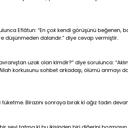
ulunca Eflâtun: “En
çok
kendi görüşünü beğenen, ba
re düşünme­den dalandır.” diye cevap vermiştir.
davranıştan uzak olan kimdir?” diye sorulunca: “Aklın
i, Al­lah korkusunu sohbet arkadaşı, ölümü anmayı da
i tüketme. Birazını sonraya bırak ki ağız tadın deva
 şeyi tatma ki bu ikisinden biri diğerini bozmasın. A