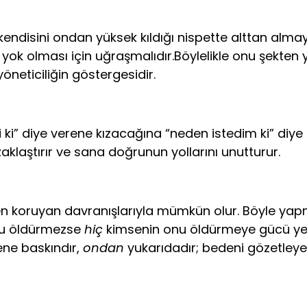
 kendisini ondan yüksek kıldığı nispette alttan alma
n yok olması için uğraşmalıdır.Böylelikle onu şekten 
öneticiliğin göstergesidir.
” diye verene kıza­cağına “neden istedim ki” diye ke
laştırır ve sana doğrunun yollarını unutturur.
 koruyan davranışlarıyla mümkün olur. Böyle yapma
nu öldür­mezse
hiç
kimsenin onu öldürmeye gücü yetm
ne bas­kındır,
ondan
yukarıdadır; bedeni gözetle