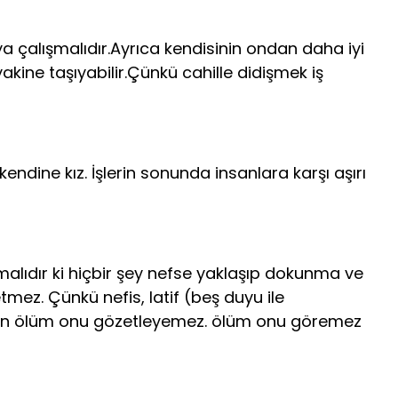
ya çalışmalıdır.Ayrıca kendisinin ondan daha iyi
yakine taşıyabilir.Çünkü cahille didişmek iş
ndine kız. İşlerin sonunda insanlara karşı aşırı
lıdır ki hiçbir şey nefse yaklaşıp do­kunma ve
ez. Çünkü nefis, latif (beş duyu ile
yen ölüm onu gözetleyemez. ölüm onu göremez