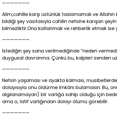
———————
Alim,cahille karşı üstünlük taslamamalı ve Allahın
bildiği şey vasıtasıyla cahilin nefsine karışan şeyi
bilmezliktir.Ona katlanmak ve rehberlik etmek ise y
———————
İstediğin şey sana verilmediğinde “neden vermedi ki
duygusal davranma. Çünkü bu, kalpleri senden uzak
———————
Nefsin yaşaması ve ayakta kalması, musibetlerden
dolayısıyla onu öldürme imkânı bulamasın. Bu, o
algılanamayan) bir varlığa sahip olduğu için bede
ama o, latif varlığından dolayı ölümü görebilir.
———————