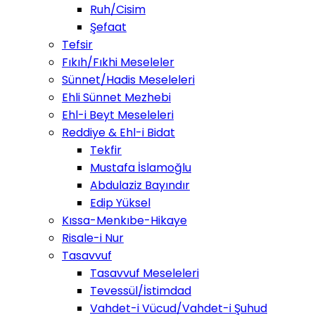
Ruh/Cisim
Şefaat
Tefsir
Fıkıh/Fıkhi Meseleler
Sünnet/Hadis Meseleleri
Ehli Sünnet Mezhebi
Ehl-i Beyt Meseleleri
Reddiye & Ehl-i Bidat
Tekfir
Mustafa İslamoğlu
Abdulaziz Bayındır
Edip Yüksel
Kıssa-Menkıbe-Hikaye
Risale-i Nur
Tasavvuf
Tasavvuf Meseleleri
Tevessül/İstimdad
Vahdet-i Vücud/Vahdet-i Şuhud