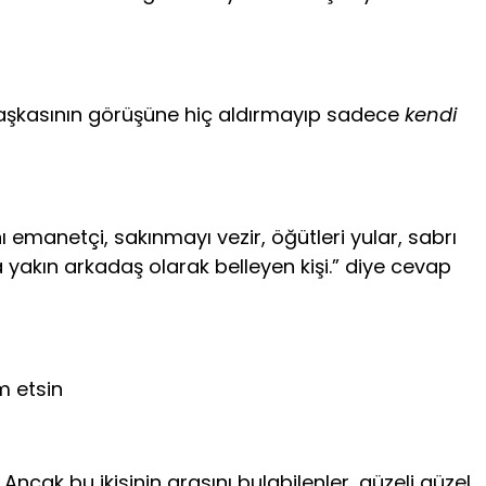
şkasının görüşüne hiç aldırmayıp sade­ce
kendi
ı emanetçi, sakınmayı vezir, öğüt­leri yular, sabrı
 yakın arkadaş olarak belleyen kişi.” diye cevap
m etsin
ncak bu ikisinin arasını bulabilenler, güzeli güzel,