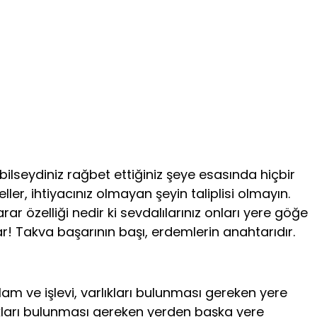
 bilseydiniz rağbet ettiğiniz şeye esasında hiçbir
er, ihtiyacınız olmayan şeyin talip­lisi olmayın.
rar özelliği nedir ki sevdalılarınız onları yere göğe
nlar! Takva başarının başı, erdemlerin anahtarıdır.
nlam ve işlevi, varlıkları bulunması gereken yere
arlıkları bulunması gereken yerden başka yere