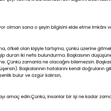
iyor olman sana o şeyin bilgisini elde etme imkânı ve
a, öfkeli olan kişiyle tartışma, çünkü üzerine gitme
dişip duran iki nefis bulundurma. Başkasının düşüş
me. Çünkü zamanla ne olacağını bilemezsin. Başkas
rsin). Başkalarının hatalarını kendi doğruların gib
nlik bulur ve özgür kalırsın,
ayı amaç edin.Çünkü, insanlar bir işi ne kadar zamand