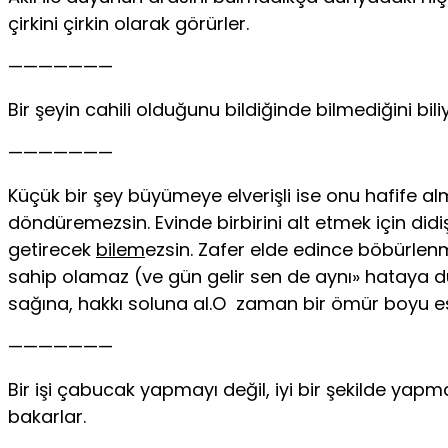
çirkini çirkin olarak görürler.
———————
Bir şeyin cahili olduğunu bildiğinde bilmediğini bil
———————
Küçük bir şey büyümeye elverişli ise onu hafife alm
döndüremezsin. Evinde birbirini alt etmek için di
getirecek
bilem
ezsin. Zafer elde edince böbürlen
sahip olamaz (ve gün gelir sen de aynı» hataya düşe
sağına, hakkı soluna al.O zaman bir ömür boyu ese
———————
Bir işi çabucak yapmayı değil, iyi bir şekilde yapm
bakarlar.