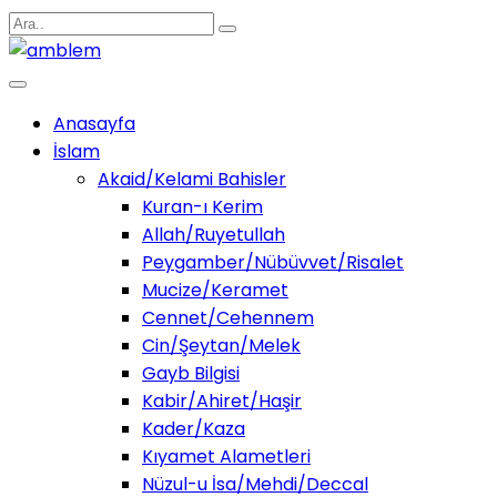
Anasayfa
İslam
Akaid/Kelami Bahisler
Kuran-ı Kerim
Allah/Ruyetullah
Peygamber/Nübüvvet/Risalet
Mucize/Keramet
Cennet/Cehennem
Cin/Şeytan/Melek
Gayb Bilgisi
Kabir/Ahiret/Haşir
Kader/Kaza
Kıyamet Alametleri
Nüzul-u İsa/Mehdi/Deccal