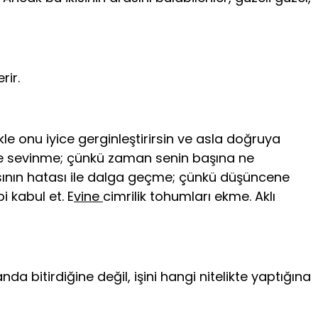
rir.
kle onu iyice gerginleştirirsin ve asla doğruya
üne sevinme; çünkü zaman senin başına ne
ının hatası ile dalga geç­me; çünkü düşüncene
i kabul et. E
v
ine
cimrilik tohumları ekme. Aklı
a bitirdiğine değil, işini hangi nitelikte yaptığına