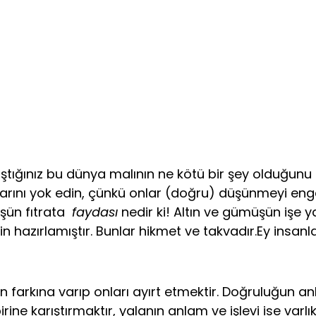
arıştığınız bu dünya malının ne kötü bir şey olduğunu
larını yok edin, çünkü onlar (doğru) düşünmeyi engell
üşün fıtrata
faydası
nedir ki! Altın ve gümüşün işe ya
için ha­zırlamıştır. Bunlar hikmet ve takvadır.Ey insa
arın farkına varıp onları ayırt etmektir. Doğruluğun a
rbirine karıştırmaktır, yalanın anlam ve işlevi ise v