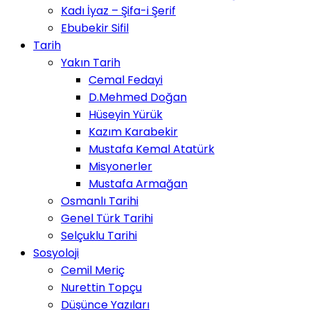
Kadı İyaz – Şifa-i Şerif
Ebubekir Sifil
Tarih
Yakın Tarih
Cemal Fedayi
D.Mehmed Doğan
Hüseyin Yürük
Kazım Karabekir
Mustafa Kemal Atatürk
Misyonerler
Mustafa Armağan
Osmanlı Tarihi
Genel Türk Tarihi
Selçuklu Tarihi
Sosyoloji
Cemil Meriç
Nurettin Topçu
Düşünce Yazıları