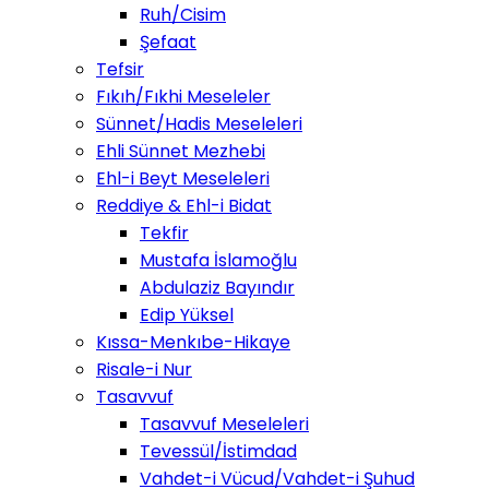
Ruh/Cisim
Şefaat
Tefsir
Fıkıh/Fıkhi Meseleler
Sünnet/Hadis Meseleleri
Ehli Sünnet Mezhebi
Ehl-i Beyt Meseleleri
Reddiye & Ehl-i Bidat
Tekfir
Mustafa İslamoğlu
Abdulaziz Bayındır
Edip Yüksel
Kıssa-Menkıbe-Hikaye
Risale-i Nur
Tasavvuf
Tasavvuf Meseleleri
Tevessül/İstimdad
Vahdet-i Vücud/Vahdet-i Şuhud