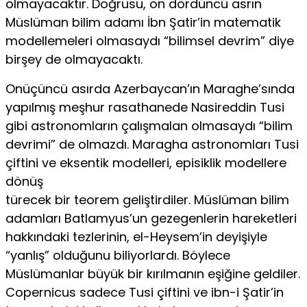
olmayacaktır. Doğrusu, on dördüncü asrın
Müslüman bilim adamı İbn Şatir’in matematik
modellemeleri olmasaydı “bilimsel devrim” diye
birşey de olmayacaktı.
Onüçüncü asırda Azerbaycan’ın Maraghe’sında
yapılmış meşhur rasathanede Nasireddin Tusi
gibi astronomların çalışmalan olmasaydı “bilim
devrimi” de olmazdı. Maragha astronomları Tusi
çiftini ve eksentik modelleri, episiklik modellere
dönüş
türecek bir teorem geliştirdiler. Müslüman bilim
adamları Batlamyus’un gezegenlerin hareketleri
hakkındaki tezlerinin, el-Heysem’in deyişiyle
“yanlış” olduğunu biliyorlardı. Böylece
Müslümanlar büyük bir kırılmanın eşiğine geldiler.
Copernicus sadece Tusi çiftini ve ibn-i Şatir’in