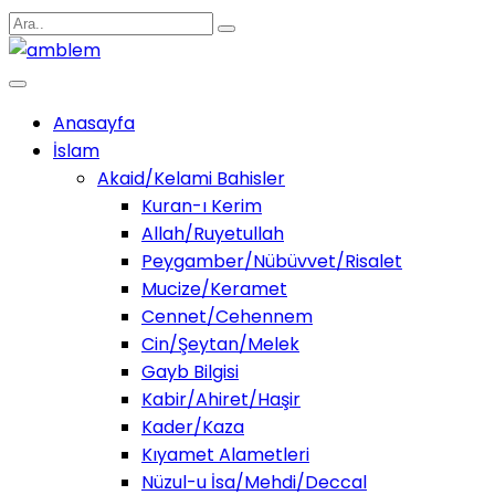
Anasayfa
İslam
Akaid/Kelami Bahisler
Kuran-ı Kerim
Allah/Ruyetullah
Peygamber/Nübüvvet/Risalet
Mucize/Keramet
Cennet/Cehennem
Cin/Şeytan/Melek
Gayb Bilgisi
Kabir/Ahiret/Haşir
Kader/Kaza
Kıyamet Alametleri
Nüzul-u İsa/Mehdi/Deccal