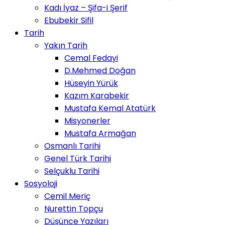
Kadı İyaz – Şifa-i Şerif
Ebubekir Sifil
Tarih
Yakın Tarih
Cemal Fedayi
D.Mehmed Doğan
Hüseyin Yürük
Kazım Karabekir
Mustafa Kemal Atatürk
Misyonerler
Mustafa Armağan
Osmanlı Tarihi
Genel Türk Tarihi
Selçuklu Tarihi
Sosyoloji
Cemil Meriç
Nurettin Topçu
Düşünce Yazıları