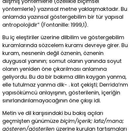
alışmış yöntemlerle (özellikle biçimsel
yöntemlerle) yazınsal metne yaklaşmaktadır. Bu
an­lamda yazınsal göstergebilim bir tür yapısal
antropolojidir” (Fontanille: 1999,1).
Bu iç eleştiriler üzerine dilbilim ve göstergebilim
kuramla­rında sözcelem kuramı devreye girer. Bu
kuram, nesnenin de­ğil öznenin, öznenin
duygusal yanının; somut olanın yanında soyut
olanın yeniden öne çıkarılması anlamına
geliyordu. Bu da bir bakıma dilin kaygan yanma,
elle tutulmaz yanma dik- . kat çekişti; Derrida’nm
yapısökümcü anlayışının, gösterilenin, içeriğin
sınırlandırılamayacağının öne çıkışı idi.
Metin ve dil karşısındaki bu bakış açıları
geçmişten günü­müze
biçim/içerik; lafız/mana;
gösteren/gösterilen
üzerine kuru­lan tartışmaları