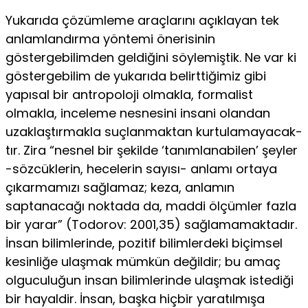
Yukarıda çözümleme araçlarını açıklayan tek
anlamlandır­ma yöntemi önerisinin
göstergebilimden geldiğini söylemiştik. Ne var ki
göstergebilim de yukarıda belirttiğimiz gibi
yapısal bir antropoloji olmakla, formalist
olmakla, inceleme nesnesini insani olandan
uzaklaştırmakla suçlanmaktan kurtulamayacak­
tır. Zira “nesnel bir şekilde ‘tanımlanabilen’ şeyler
-sözcükle­rin, hecelerin sayısı- anlamı ortaya
çıkarmamızı sağlamaz; keza, anlamın
saptanacağı noktada da, maddi ölçümler fazla
bir ya­rar” (Todorov: 2001,35) sağlamamaktadır.
İnsan bilimlerinde, pozitif bilimlerdeki biçimsel
kesinliğe ulaşmak mümkün değildir; bu amaç
olguculuğun insan bilimlerinde ulaşmak istediği
bir hayaldir. İnsan, başka hiçbir yaratılmışa