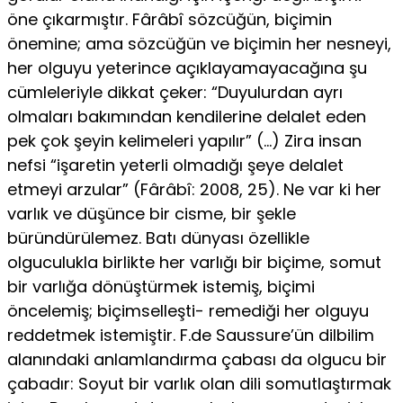
öne çı­karmıştır. Fârâbî sözcüğün, biçimin
önemine; ama sözcüğün ve biçimin her nesneyi,
her olguyu yeterince açıklayamayaca­ğına şu
cümleleriyle dikkat çeker: “Duyulurdan ayrı
olmaları bakımından kendilerine delalet eden
pek çok şeyin kelimele­ri yapılır” (…) Zira insan
nefsi “işaretin yeterli olmadığı şeye delalet
etmeyi arzular” (Fârâbî: 2008, 25). Ne var ki her
varlık ve düşünce bir cisme, bir şekle
büründürülemez. Batı dünyası özellikle
olguculukla birlikte her varlığı bir biçime, somut
bir varlığa dönüştürmek istemiş, biçimi
öncelemiş; biçimselleşti- remediği her olguyu
reddetmek istemiştir. F.de Saussure’ün dilbilim
alanındaki anlamlandırma çabası da olgucu bir
çaba­dır: Soyut bir varlık olan dili somutlaştırmak