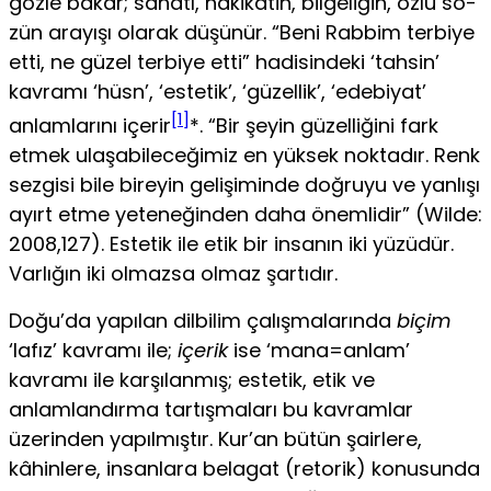
gözle bakar; sanatı, hakikatin, bilgeliğin, özlü sö­
zün arayışı olarak düşünür. “Beni Rabbim terbiye
etti, ne gü­zel terbiye etti” hadisindeki ‘tahsin’
kavramı ‘hüsn’, ‘estetik’, ‘güzellik’, ‘edebiyat’
[1]
anlamlarını içerir
*. “Bir şeyin güzelliği­ni fark
etmek ulaşabileceğimiz en yüksek noktadır. Renk
sez­gisi bile bireyin gelişiminde doğruyu ve yanlışı
ayırt etme ye­teneğinden daha önemlidir” (Wilde:
2008,127). Estetik ile etik bir insanın iki yüzüdür.
Varlığın iki olmazsa olmaz şartıdır.
Doğu’da yapılan dilbilim çalışmalarında
biçim
‘lafız’ kavra­mı ile;
içerik
ise ‘mana=anlam’
kavramı ile karşılanmış; estetik, etik ve
anlamlandırma tartışmaları bu kavramlar
üzerinden yapılmıştır. Kur’an bütün şairlere,
kâhinlere, insanlara bela­gat (retorik) konusunda