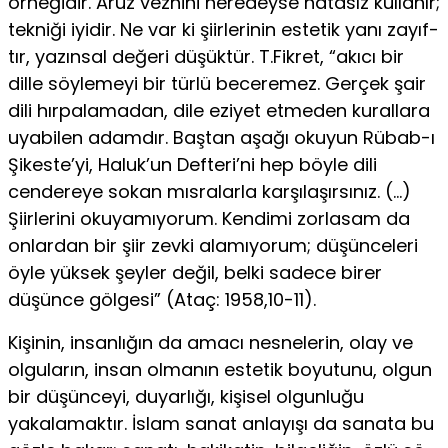
örneğidir. Aruz veznini neredeyse hatasız kullanır;
tekniği iyidir. Ne var ki şiirlerinin estetik yanı zayıf­
tır, yazınsal değeri düşüktür. T.Fikret, “akıcı bir
dille söyle­meyi bir türlü beceremez. Gerçek şair
dili hırpalamadan, di­le eziyet etmeden kurallara
uyabilen adamdır. Baştan aşağı okuyun Rübab-ı
Şikeste’yi, Haluk’un Defteri’ni hep böyle dili
cendereye sokan mısralarla karşılaşırsınız. (…)
Şiirlerini oku­yamıyorum. Kendimi zorlasam da
onlardan bir şiir zevki ala­mıyorum; düşünceleri
öyle yüksek şeyler değil, belki sadece birer
düşünce gölgesi” (Ataç: 1958,10-11).
Kişinin, insanlığın da amacı nesnelerin, olay ve
olguların, insan olmanın estetik boyutunu, olgun
bir düşünceyi, duyar­lığı, kişisel olgunluğu
yakalamaktır. İslam sanat anlayışı da sanata bu