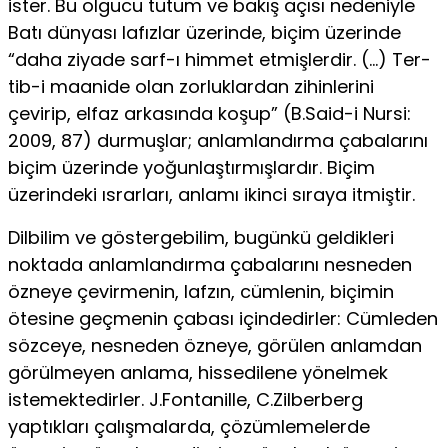
ister. Bu olgucu tutum ve bakış açısı nedeniyle
Batı dünyası lafızlar üzerinde, biçim üzerinde
“daha ziyade sarf-ı himmet etmişlerdir. (…) Ter-
tib-i maanide olan zorluklardan zihinlerini
çevirip, elfaz arka­sında koşup” (B.Said-i Nursi:
2009, 87) durmuşlar; anlamlan­dırma çabalarını
biçim üzerinde yoğunlaştırmışlardır. Biçim
üzerindeki ısrarları, anlamı ikinci sıraya itmiştir.
Dilbilim ve göstergebilim, bugünkü geldikleri
noktada an­lamlandırma çabalarını nesneden
özneye çevirmenin, lafzın, cümlenin, biçimin
ötesine geçmenin çabası içindedirler: Cüm­leden
sözceye, nesneden özneye, görülen anlamdan
görülme­yen anlama, hissedilene yönelmek
istemektedirler. J.Fontanille, C.Zilberberg
yaptıkları çalışmalarda, çözümlemelerde