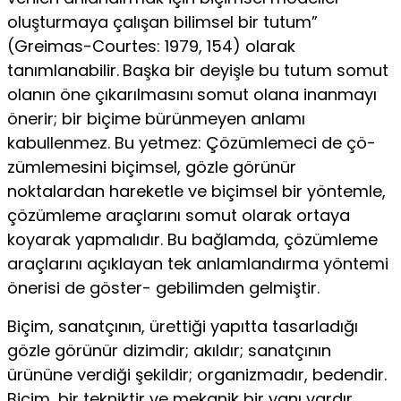
oluşturmaya çalışan bilimsel bir tutum”
(Greimas-Courtes: 1979, 154) olarak
tanımlanabilir.
Başka bir deyişle bu tutum somut
olanın öne çıkarılmasını
somut olana inanmayı
önerir; bir biçime bürün­meyen anlamı
kabullenmez. Bu yetmez: Çözümlemeci de çö­
zümlemesini biçimsel, gözle görünür
noktalardan hareketle ve biçimsel bir yöntemle,
çözümleme araçlarını somut olarak ortaya
koyarak yapmalıdır. Bu bağlamda, çözümleme
araçla­rını açıklayan tek anlamlandırma yöntemi
önerisi de göster- gebilimden gelmiştir.
Biçim, sanatçının, ürettiği yapıtta tasarladığı
gözle görü­nür dizimdir; akıldır; sanatçının
ürününe verdiği şekildir; or­ganizmadır, bedendir.
Biçim, bir tekniktir ve mekanik bir ya­nı vardır.