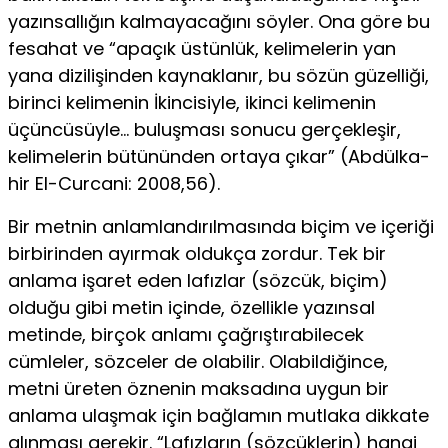
yazınsallığın kalmayacağını söyler. Ona göre bu
fesahat ve “apaçık üstünlük, kelimelerin yan
yana di­zilişinden kaynaklanır, bu sözün güzelliği,
birinci kelimenin İkincisiyle, ikinci kelimenin
üçüncüsüyle… buluşması sonucu gerçekleşir,
kelimelerin bütününden ortaya çıkar” (Abdülka­
hir El-Curcani: 2008,56).
Bir metnin anlamlandırılmasında biçim ve içeriği
birbirin­den ayırmak oldukça zordur. Tek bir
anlama işaret eden lafız­lar (sözcük, biçim)
olduğu gibi metin içinde, özellikle yazınsal
metinde, birçok anlamı çağrıştırabilecek
cümleler, sözceler de olabilir. Olabildiğince,
metni üreten öznenin maksadına uygun bir
anlama ulaşmak için bağlamın mutlaka dikkate
alınması gerekir. “Lafızların (sözcüklerin) hangi