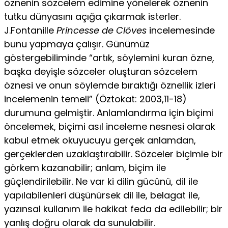
öznenin sözcelem edimine yönelerek öznenin
tutku dünyasını açığa çı­karmak isterler.
J.Fontanille
Princesse de Clöves
incelemesinde
bunu yapmaya çalışır. Günümüz
göstergebiliminde “artık, söy­lemini kuran özne,
başka deyişle sözceler oluşturan sözcelem
öznesi ve onun söylemde bıraktığı öznellik izleri
incelemenin temeli” (Öztokat: 2003,11-18)
durumuna gelmiştir. Anlamlan­dırma için biçimi
öncelemek, biçimi asıl inceleme nesnesi ola­rak
kabul etmek okuyucuyu gerçek anlamdan,
gerçeklerden uzaklaştırabilir. Sözceler biçimle bir
görkem kazanabilir; an­lam, biçim ile
güçlendirilebilir. Ne var ki dilin gücünü, dil ile
yapılabilenleri düşünürsek dil ile, belagat ile,
yazınsal kulla­nım ile hakikat feda da edilebilir; bir
yanlış doğru olarak da sunulabilir.