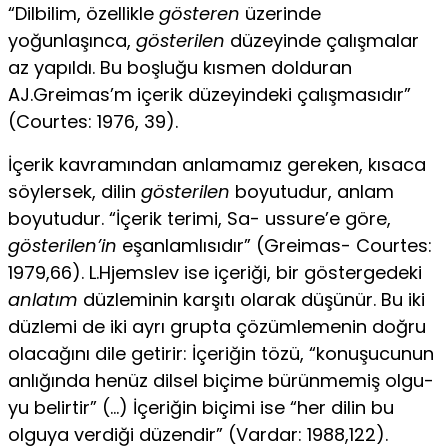
“Dilbilim, özellikle
gösteren
üzerin­de
yoğunlaşınca,
gösterilen
düzeyinde çalışmalar
az yapıldı. Bu boşluğu kısmen dolduran
AJ.Greimas’m içerik düzeyindeki çalışmasıdır”
(Courtes: 1976, 39).
İçerik kavramından anlamamız gereken, kısaca
söylersek, dilin
gösterilen
boyutudur, anlam
boyutudur. “İçerik terimi, Sa- ussure’e göre,
gösterilen’in
eşanlamlısıdır” (Greimas- Courtes:
1979,66). L.Hjemslev ise içeriği, bir göstergedeki
anlatım
düzle­minin karşıtı olarak düşünür. Bu iki
düzlemi de iki ayrı grupta çözümlemenin doğru
olacağını dile getirir: İçeriğin tözü, “ko­nuşucunun
anlığında henüz dilsel biçime bürünmemiş olgu­
yu belirtir” (…) İçeriğin biçimi ise “her dilin bu
olguya verdi­ği düzendir” (Vardar: 1988,122).