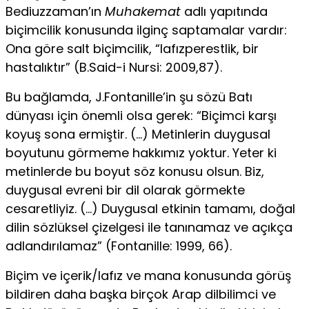
Bediuzzaman’ın
Muhakemat
adlı yapıtında
biçimcilik konusunda ilginç saptamalar vardır:
Ona göre salt biçimcilik, “lafızperestlik, bir
hastalıktır” (B.Said-i Nursi: 2009,87).
Bu bağlamda, J.Fontanille’in şu sözü Batı
dünyası için önem­li olsa gerek: “Biçimci karşı
koyuş sona ermiştir. (…) Metin­lerin duygusal
boyutunu görmeme hakkımız yoktur. Yeter ki
metinlerde bu boyut söz konusu olsun. Biz,
duygusal evreni bir dil olarak görmekte
cesaretliyiz. (…) Duygusal etkinin ta­mamı, doğal
dilin sözlüksel çizelgesi ile tanınamaz ve açıkça
adlandırılamaz” (Fontanille: 1999, 66).
Biçim ve içerik/lafız ve mana konusunda görüş
bildiren da­ha başka birçok Arap dilbilimci ve