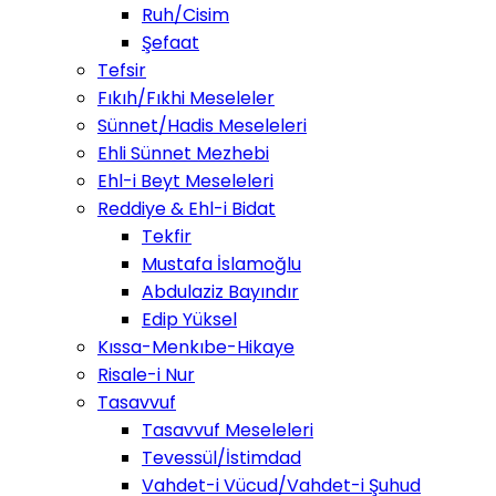
Ruh/Cisim
Şefaat
Tefsir
Fıkıh/Fıkhi Meseleler
Sünnet/Hadis Meseleleri
Ehli Sünnet Mezhebi
Ehl-i Beyt Meseleleri
Reddiye & Ehl-i Bidat
Tekfir
Mustafa İslamoğlu
Abdulaziz Bayındır
Edip Yüksel
Kıssa-Menkıbe-Hikaye
Risale-i Nur
Tasavvuf
Tasavvuf Meseleleri
Tevessül/İstimdad
Vahdet-i Vücud/Vahdet-i Şuhud