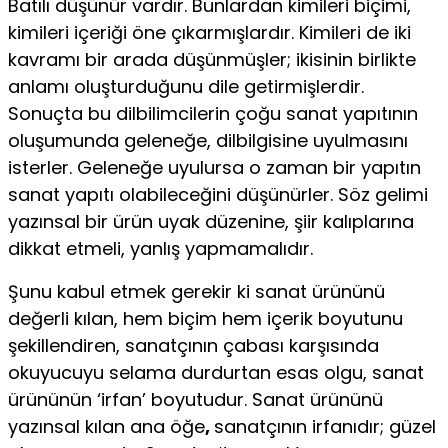
Batılı düşünür vardır. Bun­lardan kimileri biçimi,
kimileri içeriği öne çıkarmışlardır. Ki­mileri de iki
kavramı bir arada düşünmüşler; ikisinin birlikte
anlamı oluşturduğunu dile getirmişlerdir.
Sonuçta bu dilbi­limcilerin çoğu sanat yapıtının
oluşumunda geleneğe, dilbil­gisine uyulmasını
isterler. Geleneğe uyulursa o zaman bir ya­pıtın
sanat yapıtı olabileceğini düşünürler. Söz gelimi
yazınsal bir ürün uyak düzenine, şiir kalıplarına
dikkat etmeli, yanlış yapmamalıdır.
Şunu kabul etmek gerekir ki sanat ürününü
değerli kılan, hem biçim hem içerik boyutunu
şekillendiren, sanatçının çabası karşısında
okuyucuyu selama durdurtan esas olgu, sanat
ürününün ‘irfan’ boyutudur. Sanat ürününü
yazınsal kılan ana öğe
,
sanatçının irfanıdır; güzel