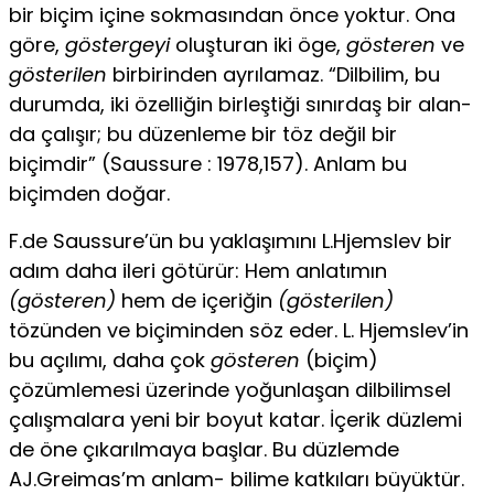
bir biçim içine sokmasından önce yoktur. Ona
göre,
göstergeyi
oluşturan iki öge,
gösteren
ve
gösterilen
birbirinden ayrılamaz. “Dilbilim, bu
durumda, iki özelliğin birleştiği sınırdaş bir alan­
da çalışır; bu düzenleme bir töz değil bir
biçimdir” (Saussure : 1978,157). Anlam bu
biçimden doğar.
F.de Saussure’ün bu yaklaşımını L.Hjemslev bir
adım daha ileri götürür: Hem anlatımın
(gösteren)
hem de içeriğin
(gösteri­len)
tözünden ve biçiminden söz eder. L. Hjemslev’in
bu açılı­mı, daha çok
gösteren
(biçim)
çözümlemesi üzerinde yoğunla­şan dilbilimsel
çalışmalara yeni bir boyut katar. İçerik düzlemi
de öne çıkarılmaya başlar. Bu düzlemde
AJ.Greimas’m anlam- bilime katkıları büyüktür.