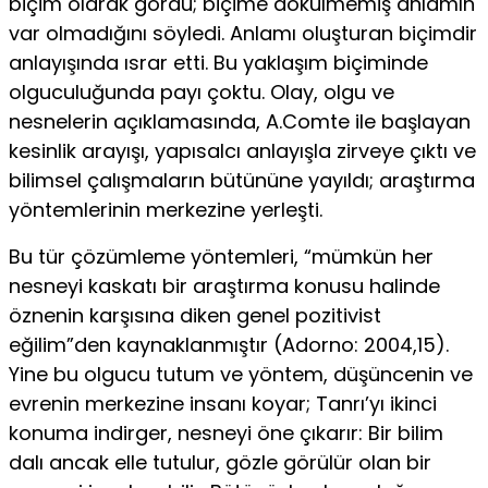
biçim olarak gördü; biçime dökülmemiş anlamın
var olmadığını söyledi. Anlamı oluşturan biçimdir
anlayışında ısrar etti. Bu yaklaşım biçiminde
olguculuğunda payı çoktu. Olay, olgu ve
nesnelerin açıklamasında, A.Comte ile başlayan
kesinlik arayışı, yapısalcı anlayışla zirveye çıktı ve
bilimsel çalışmaların bütününe yayıldı; araştırma
yöntemleri­nin merkezine yerleşti.
Bu tür çözümleme yöntemleri, “mümkün her
nesneyi kaska­tı bir araştırma konusu halinde
öznenin karşısına diken genel pozitivist
eğilim”den kaynaklanmıştır (Adorno: 2004,15).
Yi­ne bu olgucu tutum ve yöntem, düşüncenin ve
evrenin mer­kezine insanı koyar; Tanrı’yı ikinci
konuma indirger, nesne­yi öne çıkarır: Bir bilim
dalı ancak elle tutulur, gözle görülür olan bir