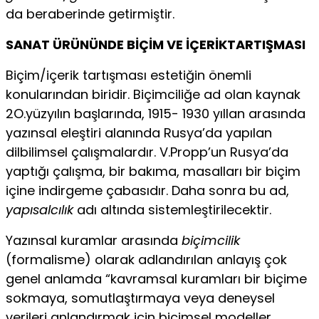
da beraberinde getirmiştir.
SANAT ÜRÜNÜNDE BİÇİM VE İÇERİKTARTIŞMASI
Biçim/içerik tartışması estetiğin önemli
konularından biri­dir. Biçimciliğe ad olan kaynak
2O.yüzyılın başlarında, 1915- 1930 yıllan arasında
yazınsal eleştiri alanında Rusya’da yapılan
dilbilimsel çalışmalardır. V.Propp’un Rusya’da
yaptığı çalış­ma, bir bakıma, masalları bir biçim
içine indirgeme çabasıdır. Daha sonra bu ad,
yapısalcılık
adı altında sistemleştirilecektir.
Yazınsal kuramlar arasında
biçimcilik
(formalisme) olarak adlandırılan anlayış çok
genel anlamda “kavramsal kuram­ları bir biçime
sokmaya, somutlaştırmaya veya deneysel
verileri anlandırmak için biçimsel modeller