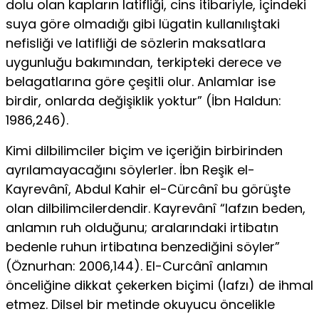
dolu olan kapların latifliği, cins itibariyle, içindeki
suya göre olmadığı gibi lügatin kullanılıştaki
nefisliği ve latifliği de sözlerin mak­satlara
uygunluğu bakımından, terkipteki derece ve
belagat­larına göre çeşitli olur. Anlamlar ise
birdir, onlarda değişiklik yoktur” (İbn Haldun:
1986,246).
Kimi dilbilimciler biçim ve içeriğin birbirinden
ayrılamaya­cağını söylerler. İbn Reşik el-
Kayrevânî, Abdul Kahir el-Cürcânî bu görüşte
olan dilbilimcilerdendir. Kayrevânî “lafzın beden,
anlamın ruh olduğunu; aralarındaki irtibatın
bedenle ruhun ir­tibatına benzediğini söyler”
(Öznurhan: 2006,144). El-Curcânî anlamın
önceliğine dikkat çekerken biçimi (lafzı) de ihmal
et­mez. Dilsel bir metinde okuyucu öncelikle