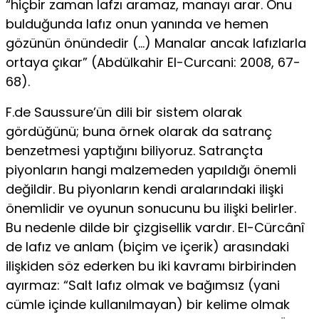
“hiçbir zaman lafzı aramaz, manayı arar. Onu
bulduğunda lafız onun yanında ve hemen
gözünün önündedir (…) Manalar ancak lafızlarla
or­taya çıkar” (Abdülkahir El-Curcani: 2008, 67-
68).
F.de Saussure’ün dili bir sistem olarak
gördüğünü; buna ör­nek olarak da satranç
benzetmesi yaptığını biliyoruz. Satranç­ta
piyonların hangi malzemeden yapıldığı önemli
değildir. Bu piyonların kendi aralarındaki ilişki
önemlidir ve oyunun sonu­cunu bu ilişki belirler.
Bu nedenle dilde bir çizgisellik vardır. El-Cürcânî
de lafız ve anlam (biçim ve içerik) arasındaki
iliş­kiden söz ederken bu iki kavramı birbirinden
ayırmaz: “Salt lafız olmak ve bağımsız (yani
cümle içinde kullanılmayan) bir kelime olmak