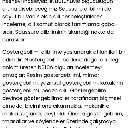
nesneyi inceleyebilir. Bütünüyle olguculuğun
ürünü diyebileceğimiz Saussure dilbilimi de
soyut bir varlık olan dili nesneleştirilerek
inceleme, dili somut olarak tanımlama çaba­
sıdır. Saussure dilbiliminin tıkandığı nokta da
burasıdır.
Göstergebilim, dilbilime yaslanarak atılan ileri bir
adım­dır. Göstergebilim, sadece doğal dili değil
anlam üreten bü­tün olguları incelemeyi
amaçlar: Resim göstergebilimi, mimari
göstergebilim, yazınsal göstergebilim, kokuların
göstergebili­mi, beden dili… Göstergebilim
deyince göstergebilimciler ta­rafından biçimsel
olmakla, biçimi öne çıkarmakla, mekanik ol­
makla suçlandı, eleştirildi: Önceki göstergebilim,
“masallar ve söylenceler üzerinde çalışmaya