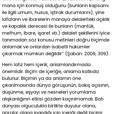
mana için konmuş ol­duğunu (bunların kapsamı
ile ilgili umum, husus, iştirak du­rumlarını), yine
lafızların ve ibarelerin manaya delaletteki açık­lık
ve kapalılık derecesi ile bunların (mantûk,
mefhum, ibare, işaret vb.) delalet şekillerini iyice
tanımadan söz konusu me­tinleri doğru biçimde
anlamak ve onlardan isabetli hükümler
çıkarmak mümkün değildir” (Şaban: 2009, 309).
Hem lafız hem içerik, anlamlandırmada
önemlidir. Biçim de içeriğe, anlama katkıda
bulunur. Biçimin ya da anlamın öne
çıkarılmasında dünya görüşünün, bakış açısının,
düşün­me, eşyayı ve nesneleri yorumlama
alışkanlığının etkisi göz­den kaçırılmamalı. Batı
dünyası olguculukla birlikte duyulur olana,
görülür olana inandığı için içeriği değil biçimi