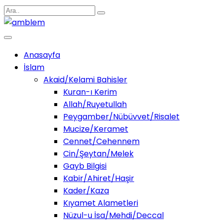
Anasayfa
İslam
Akaid/Kelami Bahisler
Kuran-ı Kerim
Allah/Ruyetullah
Peygamber/Nübüvvet/Risalet
Mucize/Keramet
Cennet/Cehennem
Cin/Şeytan/Melek
Gayb Bilgisi
Kabir/Ahiret/Haşir
Kader/Kaza
Kıyamet Alametleri
Nüzul-u İsa/Mehdi/Deccal