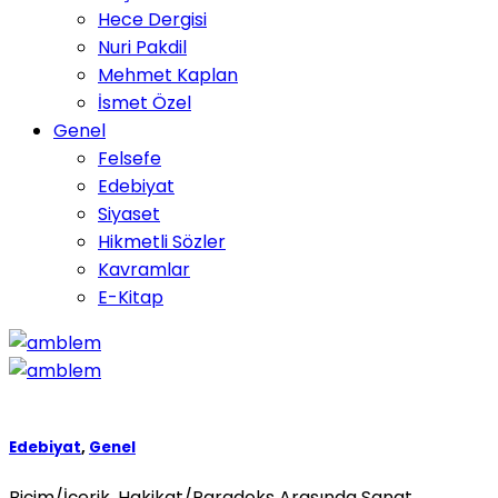
Hece Dergisi
Nuri Pakdil
Mehmet Kaplan
İsmet Özel
Genel
Felsefe
Edebiyat
Siyaset
Hikmetli Sözler
Kavramlar
E-Kitap
Edebiyat
,
Genel
Biçim/İçerik, Hakikat/Paradoks Arasında Sanat