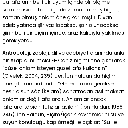
bu lafızların belli bir uyum içinde bir biçime
sokulmasıdır. Tarih içinde zaman olmuş biçim,
zaman olmuş anlam öne çıkarılmıştır. Divan
edebiyatında şiir yazılacaksa, şair olunacaksa
şiirin belli bir biçim içinde, aruz kalıbıyla ya­kılması
gerekiyordu.
Antropoloji, zooloji, dil ve edebiyat alanında ünlü
bir Arap dilbilimcisi El-Cahız biçimi öne çıkararak
“güzel anlam isteyen güzel lafız kullansın”
(Civelek: 2004, 235) der. İbn Haldun da hi
çim
i
öne çıkaranlardandır: “Gerek nazım gerekse
nesir ol­sun söz (kelam) sanatmdan asıl maksat
anlamlar değil lafız­lardır. Anlamlar ancak
lafızlara tâbidir, lafızlar asildir” (İbn Haldun: 1986,
245). İbn Haldun, Biçim/içerik kavramlarını su ve
suyun konulduğu kap örneği ile açıklar: “Su ile