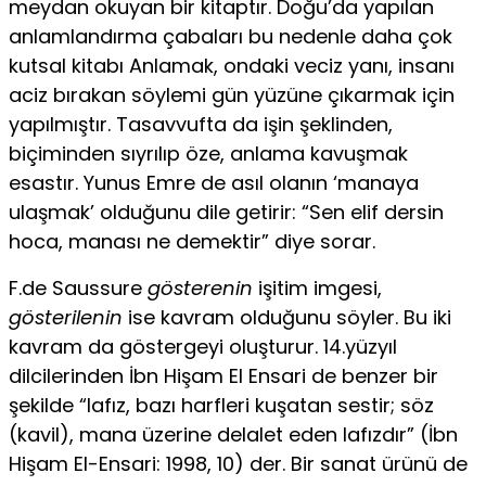
meydan okuyan bir kitaptır. Doğu’da yapılan
anlamlandırma çabaları bu nedenle daha çok
kutsal kitabı Anlamak, ondaki veciz yanı, insanı
aciz bırakan söyle­mi gün yüzüne çıkarmak için
yapılmıştır. Tasavvufta da işin şeklinden,
biçiminden sıyrılıp öze, anlama kavuşmak
esastır. Yunus Emre de asıl olanın ‘manaya
ulaşmak’ olduğunu dile getirir: “Sen elif dersin
hoca, manası ne demektir” diye sorar.
F.de Saussure
gösterenin
işitim imgesi,
gösterilenin
ise kav­ram olduğunu söyler. Bu iki
kavram da göstergeyi oluşturur. 14.yüzyıl
dilcilerinden İbn Hişam El Ensari de benzer bir
şekil­de “lafız, bazı harfleri kuşatan sestir; söz
(kavil), mana üzerine delalet eden lafızdır” (İbn
Hişam El-Ensari: 1998, 10) der. Bir sanat ürünü de