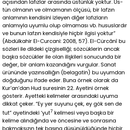
açısından lafızlar arasında üstünlük yoktur. Üs­
tün olmanın ve olmamanın ölçüsü, bir lafzın
anlamının kendi­sini izleyen diğer lafızların
anlamıyla uyumlu olup olmaması vb. hususlardır
ve bunun lafzın kendisiyle hiçbir ilgisi yok­tur”
(Abdülkahir El-Curcani: 2008, 57). El-Cürcânî bu
sözleri ile dildeki çizgiselliği; sözcüklerin ancak
başka sözcükler ile olan ilişkileri sonucunda bir
değer, bir anlam kazandığını vur­gular. Sanat
ürününde yazınsallığın (belagatin) bu uyumdan
doğduğunu ifade eder. Buna örnek olarak da
Kur’an’dan Hud suresinin 22. Ayetini örnek
gösterir. Ayetteki kelimeler arasın­daki uyuma
dikkat çeker. “Ey yer suyunu çek, ey gök sen de
7
tut” ayetindeki ‘yut
kelimesi veya başka bir
kelime alın­dığında ve öncesine ve sonrasına
bakmaksızın tek başına dü­şünüldüğünde hiçbir