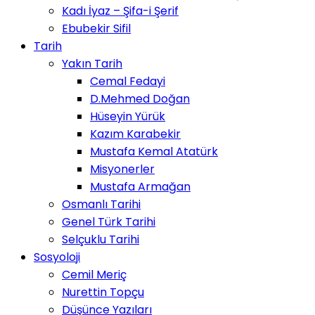
Kadı İyaz – Şifa-i Şerif
Ebubekir Sifil
Tarih
Yakın Tarih
Cemal Fedayi
D.Mehmed Doğan
Hüseyin Yürük
Kazım Karabekir
Mustafa Kemal Atatürk
Misyonerler
Mustafa Armağan
Osmanlı Tarihi
Genel Türk Tarihi
Selçuklu Tarihi
Sosyoloji
Cemil Meriç
Nurettin Topçu
Düşünce Yazıları