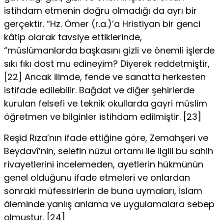
istihdam etmenin doğru olmadığı da ayrı bir
gerçektir. “Hz. Ömer (r.a.)’a Hristiyan bir genci
kâtip olarak tavsiye ettiklerinde,
“müslümanlarda başkasını gizli ve önemli işlerde
sıkı fıkı dost mu edineyim? Diyerek reddetmiştir,
[22] Ancak ilimde, fende ve sanatta herkesten
istifade edilebilir. Bağdat ve diğer şehirlerde
kurulan felsefi ve teknik okullarda gayri müslim
öğretmen ve bilginler istihdam edilmiştir. [23]
Reşid Rıza’nın ifade ettiğine göre, Zemahşeri ve
Beydavî’nin, selefin nüzul ortamı ile ilgili bu sahih
rivayetlerini incelemeden, ayetlerin hükmünün
genel olduğunu ifade etmeleri ve onlardan
sonraki müfessirlerin de buna uymaları, İslam
âleminde yanlış anlama ve uygulamalara sebep
olmuştur. [24]