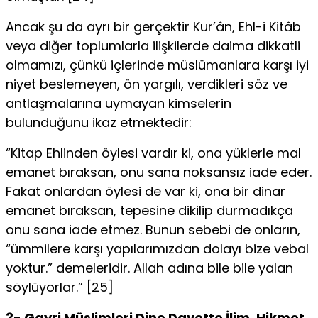
Ancak şu da ayrı bir gerçektir Kur’ân, Ehl-i Kitâb
veya diğer toplumlarla ilişkilerde daima dikkatli
olmamızı, çünkü içlerinde müslümanlara karşı iyi
niyet beslemeyen, ön yargılı, verdikleri söz ve
antlaşmalarına uymayan kimselerin
bulunduğunu ikaz etmektedir:
“Kitap Ehlinden öylesi vardır ki, ona yüklerle mal
emanet bıraksan, onu sana noksansız iade eder.
Fakat onlardan öylesi de var ki, ona bir dinar
emanet bıraksan, tepesine dikilip durmadıkça
onu sana iade etmez. Bunun sebebi de onların,
“ümmilere karşı yapılarımızdan dolayı bize vebal
yoktur.” demeleridir. Allah adına bile bile yalan
söylüyorlar.” [25]
3- Gayri Müslimleri Dine Davette İlim, Hikmet,