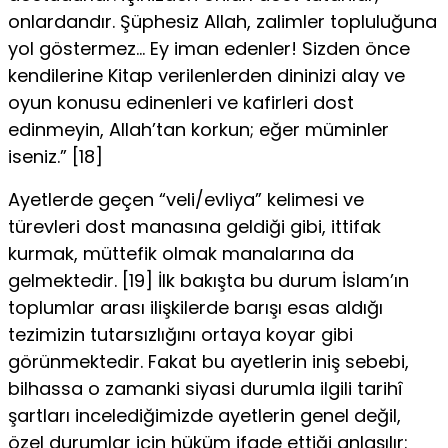
onlardandır. Şüphesiz Allah, zalimler topluluğuna
yol göstermez… Ey iman edenler! Sizden önce
kendilerine Kitap verilenlerden dininizi alay ve
oyun konusu edinenleri ve kafirleri dost
edinmeyin, Allah’tan korkun; eğer müminler
iseniz.” [18]
Ayetlerde geçen “veli/evliya” kelimesi ve
türevleri dost manasına geldiği gibi, ittifak
kurmak, müttefik olmak manalarına da
gelmektedir. [19] İlk bakışta bu durum İslam’ın
toplumlar arası ilişkilerde barışı esas aldığı
tezimizin tutarsızlığını ortaya koyar gibi
görünmektedir. Fakat bu ayetlerin iniş sebebi,
bilhassa o zamanki siyasi durumla ilgili tarihî
şartları incelediğimizde ayetlerin genel değil,
özel durumlar için hüküm ifade ettiği anlaşılır: