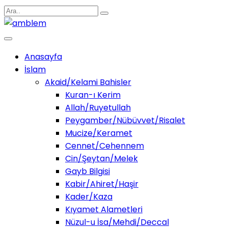
Anasayfa
İslam
Akaid/Kelami Bahisler
Kuran-ı Kerim
Allah/Ruyetullah
Peygamber/Nübüvvet/Risalet
Mucize/Keramet
Cennet/Cehennem
Cin/Şeytan/Melek
Gayb Bilgisi
Kabir/Ahiret/Haşir
Kader/Kaza
Kıyamet Alametleri
Nüzul-u İsa/Mehdi/Deccal