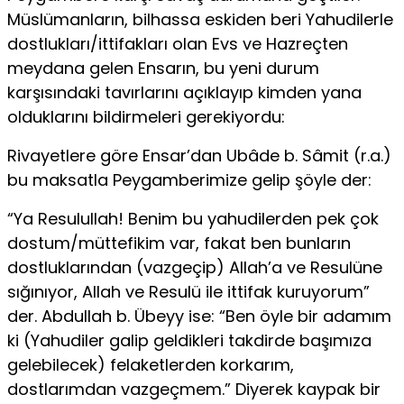
Müslümanların, bilhassa eskiden beri Yahudilerle
dostlukları/ittifakları olan Evs ve Hazreçten
meydana gelen Ensarın, bu yeni durum
karşısındaki tavırlarını açıklayıp kimden yana
olduklarını bildirmeleri gerekiyordu:
Rivayetlere göre Ensar’dan Ubâde b. Sâmit (r.a.)
bu maksatla Peygamberimize gelip şöyle der:
“Ya Resulullah! Benim bu yahudilerden pek çok
dostum/müttefikim var, fakat ben bunların
dostluklarından (vazgeçip) Allah’a ve Resulüne
sığınıyor, Allah ve Resulü ile ittifak kuruyorum”
der. Abdullah b. Übeyy ise: “Ben öyle bir adamım
ki (Yahudiler galip geldikleri takdirde başımıza
gelebilecek) felaketlerden korkarım,
dostlarımdan vazgeçmem.” Diyerek kaypak bir