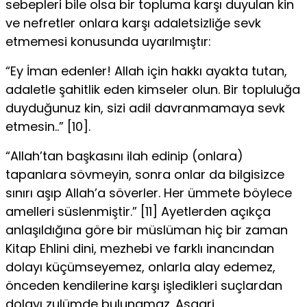
sebepleri bile olsa bir topluma karşı duyulan kin
ve nefretler onlara karşı adaletsizliğe sevk
etmemesi konusunda uyarılmıştır:
“Ey İman edenler! Allah için hakkı ayakta tutan,
adaletle şahitlik eden kimseler olun. Bir topluluğa
duyduğunuz kin, sizi adil davranmamaya sevk
etmesin..” [10].
“Allah’tan başkasını ilah edinip (onlara)
tapanlara sövmeyin, sonra onlar da bilgisizce
sınırı aşıp Allah’a söverler. Her ümmete böylece
amelleri süslenmiştir.” [11] Ayetlerden açıkça
anlaşıldığına göre bir müslüman hiç bir zaman
Kitap Ehlini dini, mezhebi ve farklı inancından
dolayı küçümseyemez, onlarla alay edemez,
önceden kendilerine karşı işledikleri suçlardan
dolayı zulümde bulunamaz. Asgari