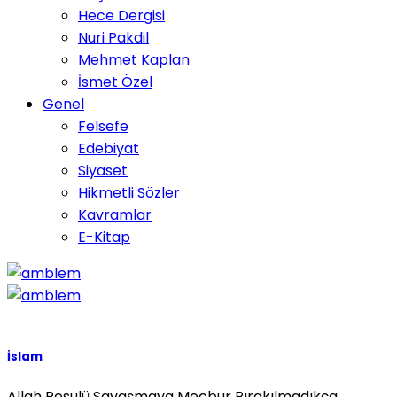
Hece Dergisi
Nuri Pakdil
Mehmet Kaplan
İsmet Özel
Genel
Felsefe
Edebiyat
Siyaset
Hikmetli Sözler
Kavramlar
E-Kitap
İslam
Allah Resulü Savaşmaya Mecbur Bırakılmadıkça