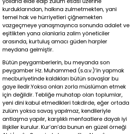
yollarla elde edip zulüm esası üzerine
kurduklarından, halkına zulmetmekten, yani
temel hak ve hürriyetleri çiğnemekten
vazgeçmeye yanaşmayınca sonunda adalet ve
eşitlikten yana olanlarla zalim yöneticiler
arasında, kurtuluş amacı güden harpler
meydana gelmiştir.
Bütün peygamberlerin, bu meyanda son
peygamber Hz. Muhammed (s.a.v.)’in yapmak
mecburiyetinde kaldıkları bütün savaşlar bu
gaye iledir.Yoksa onları zorla müslüman etmek
için değildir. Tebliğe muhatap olan toplumlar,
yeni dini kabul etmedikleri takdirde, eğer ortada
zulüm yoksa savaş yapılmaz, kendileriyle
antlaşma yapılır, karşılıklı menfaatlere dayalı iyi
ilişkiler kurulur. Kur’an’da bunun en güzel örneği