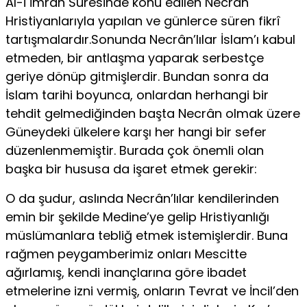
Al-i İmrân Suresinde konu edilen Necrân
Hristiyanlarıyla yapılan ve günlerce süren fikrî
tartışmalardır.Sonunda Necrân’lılar İslam’ı kabul
etmeden, bir antlaşma yaparak serbestçe
geriye dönüp gitmişlerdir. Bundan sonra da
İslam tarihi boyunca, onlardan herhangi bir
tehdit gelmediğinden başta Necrân olmak üzere
Güneydeki ülkelere karşı her hangi bir sefer
düzenlenmemiştir. Burada çok önemli olan
başka bir hususa da işaret etmek gerekir:
O da şudur, aslında Necrân’lılar kendilerinden
emin bir şekilde Medine’ye gelip Hristiyanlığı
müslümanlara tebliğ etmek istemişlerdir. Buna
rağmen peygamberimiz onları Mescitte
ağırlamış, kendi inançlarına göre ibadet
etmelerine izni vermiş, onların Tevrat ve İncil’den