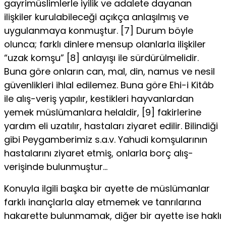
gayrimüslimlerle iyilik ve adalete dayanan
ilişkiler kurulabileceği açıkça anlaşılmış ve
uygulanmaya konmuştur. [7] Durum böyle
olunca; farklı dinlere mensup olanlarla ilişkiler
“uzak komşu” [8] anlayışı ile sürdürülmelidir.
Buna göre onların can, mal, din, namus ve nesil
güvenlikleri ihlal edilemez. Buna göre Ehi-i Kitâb
ile alış-veriş yapılır, kestikleri hayvanlardan
yemek müslümanlara helaldir, [9] fakirlerine
yardım eli uzatılır, hastaları ziyaret edilir. Bilindiği
gibi Peygamberimiz s.a.v. Yahudi komşularının
hastalarını ziyaret etmiş, onlarla borç alış-
verişinde bulunmuştur…
Konuyla ilgili başka bir ayette de müslümanlar
farklı inançlarla alay etmemek ve tanrılarına
hakarette bulunmamak, diğer bir ayette ise haklı