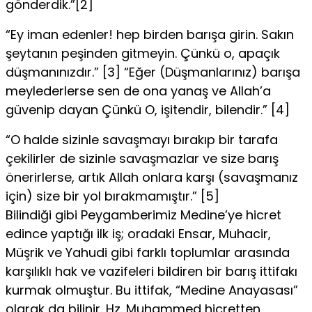
gönderdik.”[2]
“Ey iman edenler! hep birden barışa girin. Sakın
şeytanın peşinden gitmeyin. Çünkü o, apaçık
düşmanınızdır.” [3] “Eğer (Düşmanlarınız) barışa
meylederlerse sen de ona yanaş ve Allah’a
güvenip dayan Çünkü O, işitendir, bilendir.” [4]
“O halde sizinle savaşmayı bırakıp bir tarafa
çekilirler de sizinle savaşmazlar ve size barış
önerirlerse, artık Allah onlara karşı (savaşmanız
için) size bir yol bırakmamıştır.” [5]
Bilindiği gibi Peygamberimiz Medine’ye hicret
edince yaptığı ilk iş; oradaki Ensar, Muhacir,
Müşrik ve Yahudi gibi farklı toplumlar arasında
karşılıklı hak ve vazifeleri bildiren bir barış ittifakı
kurmak olmuştur. Bu ittifak, “Medine Anayasası”
olarak da bilinir. Hz. Muhammed hicretten