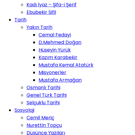
Kadı İyaz – Şifa-i Şerif
Ebubekir Sifil
Tarih
Yakın Tarih
Cemal Fedayi
D.Mehmed Doğan
Hüseyin Yürük
Kazım Karabekir
Mustafa Kemal Atatürk
Misyonerler
Mustafa Armağan
Osmanlı Tarihi
Genel Türk Tarihi
Selçuklu Tarihi
Sosyoloji
Cemil Meriç
Nurettin Topçu
Düşünce Yazıları