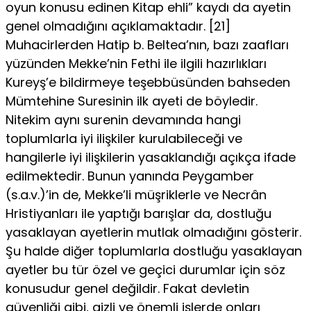
oyun konusu edinen Kitap ehli” kaydı da ayetin
genel olmadığını açıklamaktadır. [21]
Muhacirlerden Hatip b. Beltea’nın, bazı zaafları
yüzünden Mekke’nin Fethi ile ilgili hazırlıkları
Kureyş’e bildirmeye teşebbüsünden bahseden
Mümtehine Suresinin ilk ayeti de böyledir.
Nitekim aynı surenin devamında hangi
toplumlarla iyi ilişkiler kurulabileceği ve
hangilerle iyi ilişkilerin yasaklandığı açıkça ifade
edilmektedir. Bunun yanında Peygamber
(s.a.v.)’in de, Mekke’li müşriklerle ve Necrân
Hristiyanları ile yaptığı barışlar da, dostluğu
yasaklayan ayetlerin mutlak olmadığını gösterir.
Şu halde diğer toplumlarla dostluğu yasaklayan
ayetler bu tür özel ve geçici durumlar için söz
konusudur genel değildir. Fakat devletin
güvenliği gibi, gizli ve önemli işlerde onları