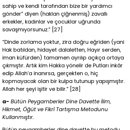
sahip ve kendi tarafından bize bir yardımcı
gönder” diyen (haklan çiğnenmiş) zavallı
erkekler, kadınlar ve çocuklar uğrunda
savaşmıyorsunuz.” [27]
“Dinde zorlama yoktur, zira doğru eğriden (yani
Hak batıldan, hidayet dalaletten, Hayır serden,
iman küfürden) tamamen ayrılıp açıkça ortaya
çıkmıştır. Artık kim Hakka yönelir de Putları inkâr
edip Allah’a inanırsa, gerçekten o, hiç
kopmayacak olan bir kulpa tutunup yapışmıştır.
Allah her şeyi işitir ve bilir.” [28]
a-
Bütün Peygamberler Dine Davette İlim,
Hikmet, Öğüt ve Fikrî Tartışma Metodunu
Kullanmıştır.
Bütün peygamberler dine davette bu metodu