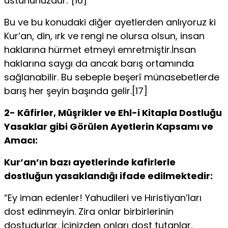
üstününüzdür.”[16]
Bu ve bu konudaki diğer ayetlerden anlıyoruz ki
Kur’an, din, ırk ve rengi ne olursa olsun, insan
haklarına hürmet etmeyi emretmiştir.İnsan
haklarına saygı da ancak barış ortamında
sağlanabilir. Bu sebeple beşerî münasebetlerde
barış her şeyin başında gelir.[17]
2- Kâfirler, Müşrikler ve Ehl-i Kitapla Dostluğu
Yasaklar gibi Görülen Ayetlerin Kapsamı ve
Amacı:
Kur’an’ın bazı ayetlerinde kafirlerle
dostluğun yasaklandığı ifade edilmektedir:
“Ey iman edenler! Yahudileri ve Hıristiyan’ları
dost edinmeyin. Zira onlar birbirlerinin
dostudurlar. İçinizden onları dost tutanlar,