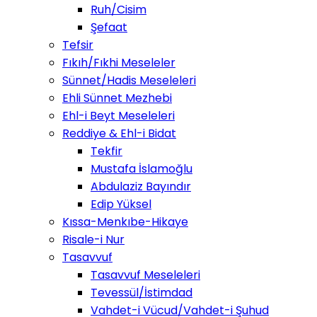
Ruh/Cisim
Şefaat
Tefsir
Fıkıh/Fıkhi Meseleler
Sünnet/Hadis Meseleleri
Ehli Sünnet Mezhebi
Ehl-i Beyt Meseleleri
Reddiye & Ehl-i Bidat
Tekfir
Mustafa İslamoğlu
Abdulaziz Bayındır
Edip Yüksel
Kıssa-Menkıbe-Hikaye
Risale-i Nur
Tasavvuf
Tasavvuf Meseleleri
Tevessül/İstimdad
Vahdet-i Vücud/Vahdet-i Şuhud