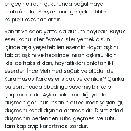
er geç nefretin çukurunda boğulmaya
mahkûmdur. Yeryüzünün gerçek fatihleri
kalpleri kazananlardır.
Sanat ve edebiyatta da durum böyledir. Büyük
eser, konu ister övmek ister yemek olsun
içinde aşkı yeşertebilen eserdir: Hayat aşkını,
tabiat aşkını ve hepsinde insan aşkını… Niçin
ikisi de haksızlıkları, hoyratlıkları anlatan iki
eserden İnce Mehmed soğuk ve ölüdür de
Karamazov Kardeşler sıcak ve canlıdır? Çünkü
bu sonuncuda ebedîliğe susamış bir kalp
çarpmaktadır. Aşkın bulun­madığı yerde
düşman görünür. İnsanın affedilmez şaşkınlığı,
düş­manı kendi dışında aramasıdır. Dışımızdaki
düşmanın bedenden ruha geçmesi ve ruhu
tam kaplayıp karartması zordur.