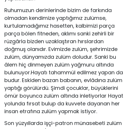
Ruhumuzun derinlerinde bizim de farkında
olmadan kendimize yaptığımız zulümse,
kurtula­madığımız hasetten, kalbimizi parça
parça bölen fitneden, aklımı sanki zehirli bir
rüzgârla bizden uzaklaştıran hırslardan
doğmuş olanıdır. Evimizde zulüm, şehrimizde
zulüm, dünyamızda zulüm doludur. Sanki bu
âlem hiç dinmeyen zulüm yağmuru altında
bulunuyor.Hayatı tahammül edilmez yapan da
budur. Eskiden bazan babanın, evlâdına zulüm
yaptığı görülürdü. Şimdi çocuklar, büyüklerini
ömür boyunca zulüm altında inletiyorlar Hayat
yolun­da fırsat bulup da kuvvete dayanan her
insan etrafına zulüm yap­mak istiyor.
Son yüzyıllarda işçi-patron münasebeti zulüm