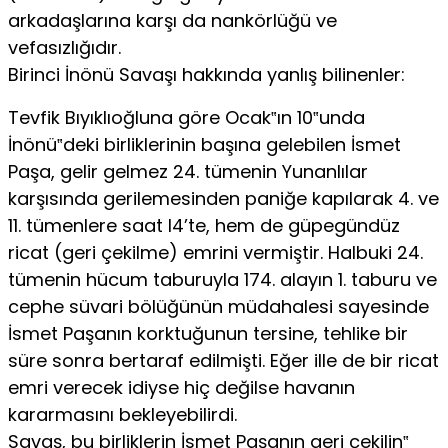
arkadaşlarına karşı da nankörlüğü ve
vefasızlığıdır.
Birinci İnönü Savaşı hakkında yanlış bilinenler:
Tevfik Bıyıklıoğluna göre Ocak‟ın 10‟unda
İnönü‟deki birliklerinin başına gelebilen İsmet
Paşa, gelir gelmez 24. tümenin Yunanlılar
karşısında gerilemesinden paniğe kapılarak 4. ve
11. tümenlere saat I4’te, hem de güpegündüz
ricat (geri çekilme) emrini vermiştir. Halbuki 24.
tümenin hücum taburuyla 174. alayın 1. taburu ve
cephe süvari bölüğünün müdahalesi sayesinde
İsmet Paşanın korktuğunun tersine, tehlike bir
süre sonra bertaraf edilmişti. Eğer ille de bir ricat
emri verecek idiyse hiç değilse havanın
kararmasını bekleyebilirdi.
Savaş, bu birliklerin İsmet Paşanın geri çekilin‟