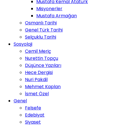
Mustafa Kemal Atatürk
Misyonerler
Mustafa Armağan
Osmanlı Tarihi
Genel Türk Tarihi
Selçuklu Tarihi
Sosyoloji
Cemil Meriç
Nurettin Topçu
Düşünce Yazıları
Hece Dergisi
Nuri Pakdil
Mehmet Kaplan
İsmet Özel
Genel
Felsefe
Edebiyat
Siyaset