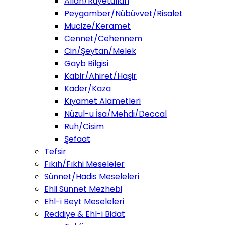
Allah/Ruyetullah
Peygamber/Nübüvvet/Risalet
Mucize/Keramet
Cennet/Cehennem
Cin/Şeytan/Melek
Gayb Bilgisi
Kabir/Ahiret/Haşir
Kader/Kaza
Kıyamet Alametleri
Nüzul-u İsa/Mehdi/Deccal
Ruh/Cisim
Şefaat
Tefsir
Fıkıh/Fıkhi Meseleler
Sünnet/Hadis Meseleleri
Ehli Sünnet Mezhebi
Ehl-i Beyt Meseleleri
Reddiye & Ehl-i Bidat