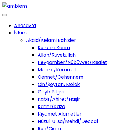
Anasayfa
İslam
Akaid/Kelami Bahisler
Kuran-ı Kerim
Allah/Ruyetullah
Peygamber/Nübüvvet/Risalet
Mucize/Keramet
Cennet/Cehennem
Cin/Şeytan/Melek
Gayb Bilgisi
Kabir/Ahiret/Haşir
Kader/Kaza
Kıyamet Alametleri
Nüzul-u İsa/Mehdi/Deccal
Ruh/Cisim