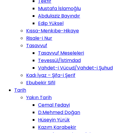
Tekfir
Mustafa İslamoğlu
Abdulaziz Bayındır
Edip Yüksel
Kıssa-Menkıbe-Hikaye
Risale-i Nur
Tasavvuf
Tasavvuf Meseleleri
Tevessül/İstimdad
Vahdet-i Vücud/Vahdet-i Şuhud
Kadı İyaz – Şifa-i Şerif
Ebubekir Sifil
Tarih
Yakın Tarih
Cemal Fedayi
D.Mehmed Doğan
Hüseyin Yürük
Kazım Karabekir