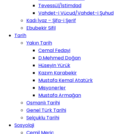
Tevessül/İstimdad
Vahdet-i Vücud/Vahdet-i Şuhud
Kadı İyaz – Şifa-i Şerif
Ebubekir Sifil
Tarih
Yakın Tarih
Cemal Fedayi
D.Mehmed Doğan
Hüseyin Yürük
Kazım Karabekir
Mustafa Kemal Atatürk
Misyonerler
Mustafa Armağan
Osmanlı Tarihi
Genel Türk Tarihi
Selçuklu Tarihi
Sosyoloji
Cemil Meriç