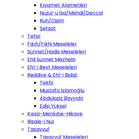
Kıyamet Alametleri
Nüzul-u İsa/Mehdi/Deccal
Ruh/Cisim
Şefaat
Tefsir
Fıkıh/Fıkhi Meseleler
Sünnet/Hadis Meseleleri
Ehli Sünnet Mezhebi
Ehl-i Beyt Meseleleri
Reddiye & Ehl-i Bidat
Tekfir
Mustafa İslamoğlu
Abdulaziz Bayındır
Edip Yüksel
Kıssa-Menkıbe-Hikaye
Risale-i Nur
Tasavvuf
Tasavvuf Meseleleri