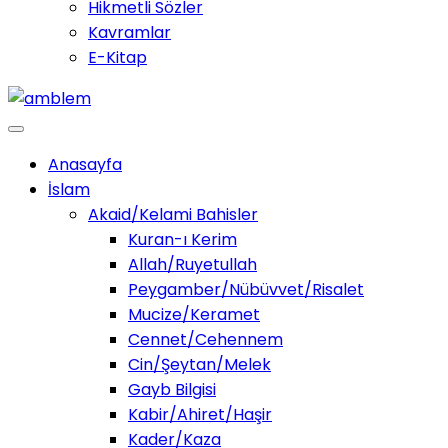
Hikmetli Sözler
Kavramlar
E-Kitap
Anasayfa
İslam
Akaid/Kelami Bahisler
Kuran-ı Kerim
Allah/Ruyetullah
Peygamber/Nübüvvet/Risalet
Mucize/Keramet
Cennet/Cehennem
Cin/Şeytan/Melek
Gayb Bilgisi
Kabir/Ahiret/Haşir
Kader/Kaza