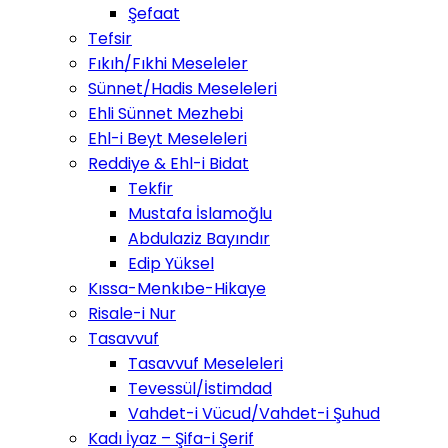
Şefaat
Tefsir
Fıkıh/Fıkhi Meseleler
Sünnet/Hadis Meseleleri
Ehli Sünnet Mezhebi
Ehl-i Beyt Meseleleri
Reddiye & Ehl-i Bidat
Tekfir
Mustafa İslamoğlu
Abdulaziz Bayındır
Edip Yüksel
Kıssa-Menkıbe-Hikaye
Risale-i Nur
Tasavvuf
Tasavvuf Meseleleri
Tevessül/İstimdad
Vahdet-i Vücud/Vahdet-i Şuhud
Kadı İyaz – Şifa-i Şerif