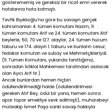
gösterememiş ve gereksiz bir ricat emri vererek
hatalarına hata katmıştı.
Tevfik Bıyıklıoğlu’na göre bu savaşın gerçek
kahramanları 4. tümen komutanı Nazım, 11.
tümen komutanı Arif ve 24. tümen komutanı Atıf
beylerle, 50, 70 ve 127. alaylar, 24. tümen hücum
taburu ve 174. alayın 1. taburu ve bunların cesur,
fedakar komutan ve subay ve Mehmetçikleriydi.
(11. Tümen Komutanı, yukarıda tanıttığımız,
sonradan İstiklal Mahkemesi tarafından asılacak
olan Ayıcı Arif tir.)
Ancak bunlardan hemen hiçbiri
ödüllendirilmediği halde (ödüllendirilmesi
gereken Atıf Bey, ödül bir yana, hemen sonra
apar topar emekliye sevk edilmişti), muharebeyi
müteakip İsmet Paşa sanki savaşı hakkıyla