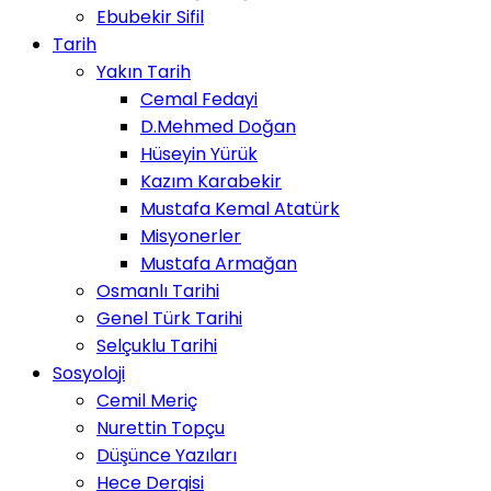
Ebubekir Sifil
Tarih
Yakın Tarih
Cemal Fedayi
D.Mehmed Doğan
Hüseyin Yürük
Kazım Karabekir
Mustafa Kemal Atatürk
Misyonerler
Mustafa Armağan
Osmanlı Tarihi
Genel Türk Tarihi
Selçuklu Tarihi
Sosyoloji
Cemil Meriç
Nurettin Topçu
Düşünce Yazıları
Hece Dergisi