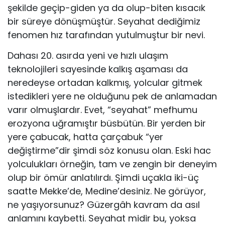
şekilde geçip-giden ya da olup-biten kısacık
bir süreye dönüşmüştür. Seyahat dediğimiz
fenomen hız tarafından yutulmuştur bir nevi.
Dahası 20. asırda yeni ve hızlı ulaşım
teknolojileri sayesinde kalkış aşaması da
neredeyse ortadan kalkmış, yolcular gitmek
istedikleri yere ne olduğunu pek de anlamadan
varır olmuşlardır. Evet, “seyahat” mefhumu
erozyona uğramıştır büsbütün. Bir yerden bir
yere çabucak, hatta çarçabuk “yer
değiştirme”dir şimdi söz konusu olan. Eski hac
yolculukları örneğin, tam ve zengin bir deneyim
olup bir ömür anlatılırdı. Şimdi uçakla iki-üç
saatte Mekke’de, Medine’desiniz. Ne görüyor,
ne yaşıyorsunuz? Güzergâh kavram da asıl
anlamını kaybetti. Seyahat midir bu, yoksa