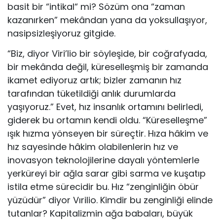
basit bir “intikal“ mi? Sözüm ona “zaman
kazanırken” mekândan yana da yoksullaşıyor,
nasipsizleşiyoruz gitgide.
“Biz, diyor Viri’lio bir söyleşide, bir coğrafyada,
bir mekânda değil, küreselleşmiş bir zamanda
ikamet ediyoruz artık; bizler zamanın hız
tarafından tüketildiği anlık durumlarda
yaşıyoruz.” Evet, hız insanlık ortamını belirledi,
giderek bu ortamın kendi oldu. “Küreselleşme”
ışık hızma yönseyen bir süreçtir. Hıza hâkim ve
hız sayesinde hâkim olabilenlerin hız ve
inovasyon teknolojilerine dayalı yöntemlerle
yerküreyi bir ağla sarar gibi sarma ve kuşatıp
istila etme sürecidir bu. Hız “zenginliğin öbür
yüzüdür” diyor Vırilio. Kimdir bu zenginliği elinde
tutanlar? Kapitalizmin ağa babaları, büyük