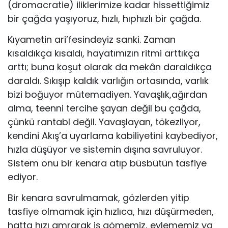
(dromacratie) iliklerimize kadar hissettiğimiz
bir çağda yaşıyoruz, hızlı, hıphızlı bir çağda.
Kıyametin ari’fesindeyiz sanki. Zaman
kısaldıkça kısaldı, hayatımızın ritmi arttıkça
arttı; buna koşut olarak da mekân daraldıkça
daraldı. Sıkışıp kaldık varlığın ortasında, varlık
bizi boğuyor mütemadiyen. Yavaşlık,ağırdan
alma, teenni tercihe şayan değil bu çağda,
çünkü rantabl değil. Yavaşlayan, tökezliyor,
kendini Akış’a uyarlama kabiliyetini kaybediyor,
hızla düşüyor ve sistemin dışına savruluyor.
Sistem onu bir kenara atıp büsbütün tasfiye
ediyor.
Bir kenara savrulmamak, gözlerden yitip
tasfiye olmamak için hızlıca, hızı düşürmeden,
hatta hızı amrarak iş gömemiz, eylememiz ya