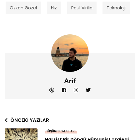
Özkan Gözel
Hız
Paul Virilio
Teknoloji
Arif
ÖNCEKI YAZILAR
DÜŞÜNCE YAZILARI
Narsist Bir Döngü:Hümanist Trajedi