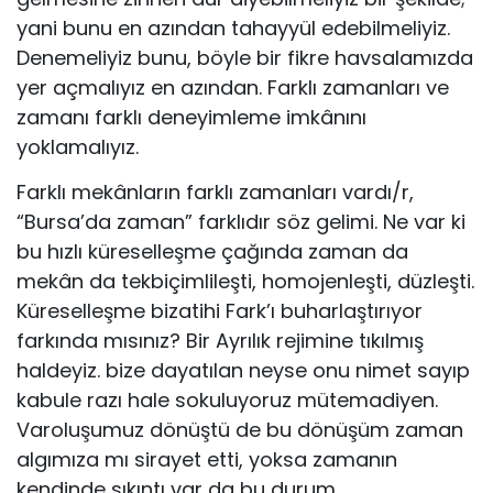
yani bunu en azından tahayyül edebilmeliyiz.
Denemeliyiz bunu, böyle bir fikre havsalamızda
yer açmalıyız en azından. Farklı zamanları ve
zamanı farklı deneyimleme imkânını
yoklamalıyız.
Farklı mekânların farklı zamanları vardı/r,
“Bursa’da zaman” farklıdır söz gelimi. Ne var ki
bu hızlı küreselleşme çağında zaman da
mekân da tekbiçimlileşti, homojenleşti, düzleşti.
Küreselleşme bizatihi Fark’ı buharlaştırıyor
farkında mısınız? Bir Ayrılık rejimine tıkılmış
haldeyiz. bize dayatılan neyse onu nimet sayıp
kabule razı hale sokuluyoruz mütemadiyen.
Varoluşumuz dönüştü de bu dönüşüm zaman
algımıza mı sirayet etti, yoksa zamanın
kendinde sıkıntı var da bu durum