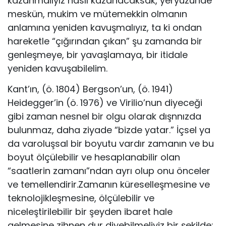
kazanmalıyız nasıl kazanacaksak, yeryüzünde
meskün, mukim ve mütemekkin olmanın
anlamına yeniden kavuşmalıyız, ta ki ondan
hareketle “çığırından çıkan” şu zamanda bir
genleşmeye, bir yavaşlamaya, bir itidale
yeniden kavuşabilelim.
Kant’ın, (ö. 1804) Bergson’un, (ö. 1941)
Heidegger’in (ö. 1976) ve Virilio’nun diyeceği
gibi zaman nesnel bir olgu olarak dışnnızda
bulunmaz, daha ziyade “bizde yatar.” İçsel ya
da varoluşsal bir boyutu vardır zamanın ve bu
boyut ölçülebilir ve hesaplanabilir olan
“saatlerin zamanı”ndan ayrı olup onu önceler
ve temellendirir.Zamanın küreselleşmesine ve
teknolojikleşmesine, ölçülebilir ve
niceleştirilebilir bir şeyden ibaret hale
gelmesine zihnen dur diyebilmeliyiz bir şekilde;