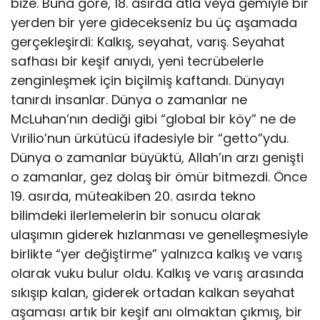
bize. Buna göre, 18. asırda atla veya gemiyle bir
yerden bir yere gidecekseniz bu üç aşamada
gerçekleşirdi: Kalkış, seyahat, varış. Seyahat
safhası bir keşif anıydı, yeni tecrübelerle
zenginleşmek için biçilmiş kaftandı. Dünyayı
tanırdı insanlar. Dünya o zamanlar ne
McLuhan’nın dediği gibi “global bir köy” ne de
Vırilio’nun ürkütücü ifadesiyle bir “getto”ydu.
Dünya o zamanlar büyüktü, Allah’ın arzı genişti
o zamanlar, gez dolaş bir ömür bitmezdi. Önce
19. asırda, müteakiben 20. asırda tekno
bilimdeki ilerlemelerin bir sonucu olarak
ulaşımın giderek hızlanması ve genelleşmesiyle
birlikte “yer değiştirme” yalnızca kalkış ve varış
olarak vuku bulur oldu. Kalkış ve varış arasında
sıkışıp kalan, giderek ortadan kalkan seyahat
aşaması artık bir keşif anı olmaktan çıkmış, bir