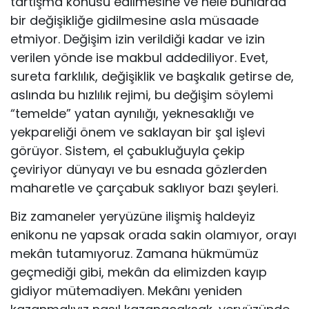
tartışma konusu edilmesine ve hele bunlarda
bir değişikliğe gidilmesine asla müsaade
etmiyor. Değişim izin verildiği kadar ve izin
verilen yönde ise makbul addediliyor. Evet,
sureta farklılık, değişiklik ve başkalık getirse de,
aslında bu hızlılık rejimi, bu değişim söylemi
“temelde” yatan aynılığı, yeknesaklığı ve
yekpareliği önem ve saklayan bir şal işlevi
görüyor. Sistem, el çabukluğuyla çekip
çeviriyor dünyayı ve bu esnada gözlerden
maharetle ve çarçabuk saklıyor bazı şeyleri.
Biz zamaneler yeryüzüne ilişmiş haldeyiz
enikonu ne yapsak orada sakin olamıyor, orayı
mekân tutamıyoruz. Zamana hükmümüz
geçmediği gibi, mekân da elimizden kayıp
gidiyor mütemadiyen. Mekânı yeniden