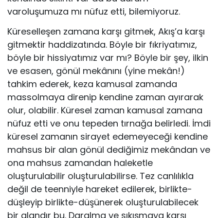
varoluşumuza mı nüfuz etti, bilemiyoruz.
Küreselleşen zamana karşı gitmek, Akış’a karşı
gitmektir haddizatında. Böyle bir fıkriyatımız,
böyle bir hissiyatımız var mı? Böyle bir şey, ilkin
ve esasen, gönül mekânını (yine mekân!)
tahkim ederek, keza kamusal zamanda
massolmaya direnip kendine zaman ayırarak
olur, olabilir. Küresel zaman kamusal zamana
nüfuz etti ve onu tepeden tırnağa belirledi. İmdi
küresel zamanın sirayet edemeyeceği kendine
mahsus bir alan gönül dediğimiz mekândan ve
ona mahsus zamandan haIeketle
oluşturulabilir oluşturulabilirse. Tez canlılıkla
değil de teenniyle hareket edilerek, birlikte-
düşleyip birlikte-düşünerek oluşturulabilecek
bir alandır bu. Daralma ve sıkışmaya karşı