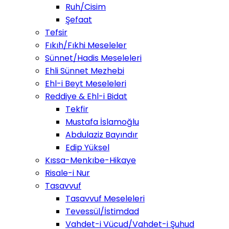
Ruh/Cisim
Şefaat
Tefsir
Fıkıh/Fıkhi Meseleler
Sünnet/Hadis Meseleleri
Ehli Sünnet Mezhebi
Ehl-i Beyt Meseleleri
Reddiye & Ehl-i Bidat
Tekfir
Mustafa İslamoğlu
Abdulaziz Bayındır
Edip Yüksel
Kıssa-Menkıbe-Hikaye
Risale-i Nur
Tasavvuf
Tasavvuf Meseleleri
Tevessül/İstimdad
Vahdet-i Vücud/Vahdet-i Şuhud