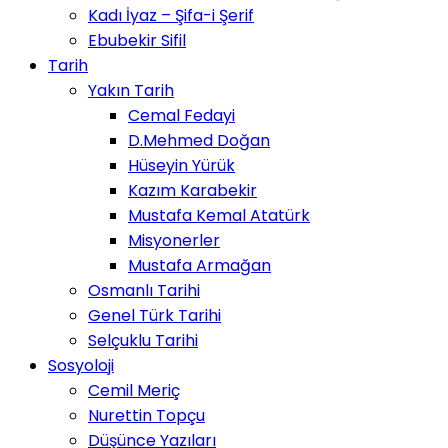
Kadı İyaz – Şifa-i Şerif
Ebubekir Sifil
Tarih
Yakın Tarih
Cemal Fedayi
D.Mehmed Doğan
Hüseyin Yürük
Kazım Karabekir
Mustafa Kemal Atatürk
Misyonerler
Mustafa Armağan
Osmanlı Tarihi
Genel Türk Tarihi
Selçuklu Tarihi
Sosyoloji
Cemil Meriç
Nurettin Topçu
Düşünce Yazıları