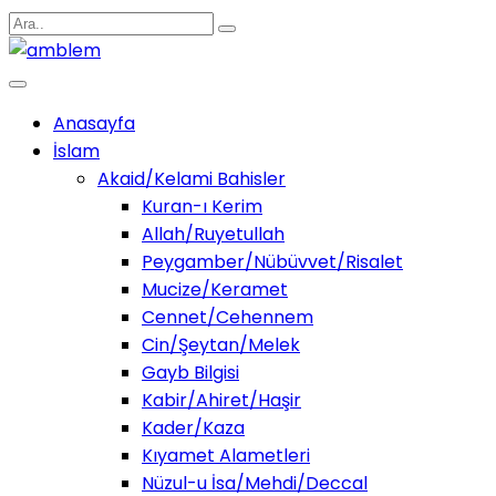
Anasayfa
İslam
Akaid/Kelami Bahisler
Kuran-ı Kerim
Allah/Ruyetullah
Peygamber/Nübüvvet/Risalet
Mucize/Keramet
Cennet/Cehennem
Cin/Şeytan/Melek
Gayb Bilgisi
Kabir/Ahiret/Haşir
Kader/Kaza
Kıyamet Alametleri
Nüzul-u İsa/Mehdi/Deccal