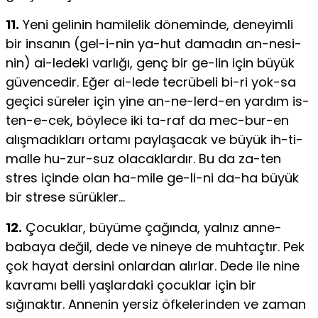
11.
Yeni gelinin hamilelik döneminde, deneyimli
bir insanın (gel-i-nin ya-hut damadın an-nesi-
nin) ai-ledeki varlığı, genç bir ge-lin için büyük
güvencedir. Eğer ai-lede tecrübeli bi-ri yok-sa
geçici süreler için yine an-ne-lerd-en yardım is-
ten-e-cek, böylece iki ta-raf da mec-bur-en
alışmadıkları ortamı paylaşacak ve büyük ih-ti-
malle hu-zur-suz olacaklardır. Bu da za-ten
stres içinde olan ha-mile ge-li-ni da-ha büyük
bir strese sürükler…
12.
Çocuklar, büyüme çağında, yalnız anne-
babaya değil, dede ve nineye de muhtaçtır. Pek
çok hayat dersini onlardan alırlar. Dede ile nine
kavramı belli yaşlardaki çocuklar için bir
sığınaktır. Annenin yersiz öfkelerinden ve zaman