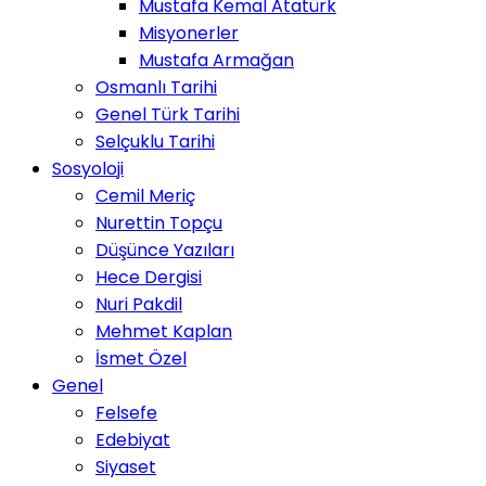
Mustafa Kemal Atatürk
Misyonerler
Mustafa Armağan
Osmanlı Tarihi
Genel Türk Tarihi
Selçuklu Tarihi
Sosyoloji
Cemil Meriç
Nurettin Topçu
Düşünce Yazıları
Hece Dergisi
Nuri Pakdil
Mehmet Kaplan
İsmet Özel
Genel
Felsefe
Edebiyat
Siyaset