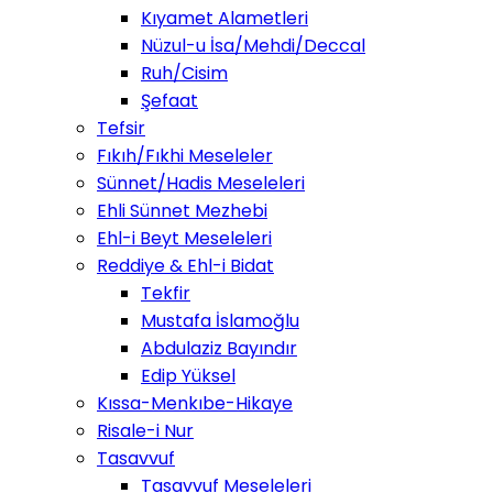
Kıyamet Alametleri
Nüzul-u İsa/Mehdi/Deccal
Ruh/Cisim
Şefaat
Tefsir
Fıkıh/Fıkhi Meseleler
Sünnet/Hadis Meseleleri
Ehli Sünnet Mezhebi
Ehl-i Beyt Meseleleri
Reddiye & Ehl-i Bidat
Tekfir
Mustafa İslamoğlu
Abdulaziz Bayındır
Edip Yüksel
Kıssa-Menkıbe-Hikaye
Risale-i Nur
Tasavvuf
Tasavvuf Meseleleri