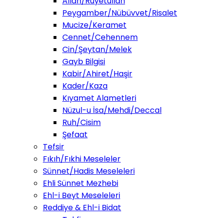
Allah/Ruyetullah
Peygamber/Nübüvvet/Risalet
Mucize/Keramet
Cennet/Cehennem
Cin/Şeytan/Melek
Gayb Bilgisi
Kabir/Ahiret/Haşir
Kader/Kaza
Kıyamet Alametleri
Nüzul-u İsa/Mehdi/Deccal
Ruh/Cisim
Şefaat
Tefsir
Fıkıh/Fıkhi Meseleler
Sünnet/Hadis Meseleleri
Ehli Sünnet Mezhebi
Ehl-i Beyt Meseleleri
Reddiye & Ehl-i Bidat