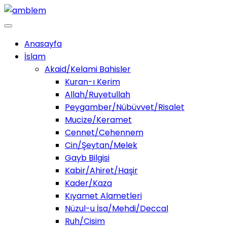
Anasayfa
İslam
Akaid/Kelami Bahisler
Kuran-ı Kerim
Allah/Ruyetullah
Peygamber/Nübüvvet/Risalet
Mucize/Keramet
Cennet/Cehennem
Cin/Şeytan/Melek
Gayb Bilgisi
Kabir/Ahiret/Haşir
Kader/Kaza
Kıyamet Alametleri
Nüzul-u İsa/Mehdi/Deccal
Ruh/Cisim