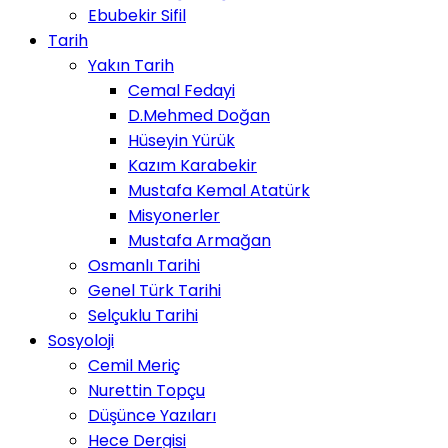
Ebubekir Sifil
Tarih
Yakın Tarih
Cemal Fedayi
D.Mehmed Doğan
Hüseyin Yürük
Kazım Karabekir
Mustafa Kemal Atatürk
Misyonerler
Mustafa Armağan
Osmanlı Tarihi
Genel Türk Tarihi
Selçuklu Tarihi
Sosyoloji
Cemil Meriç
Nurettin Topçu
Düşünce Yazıları
Hece Dergisi