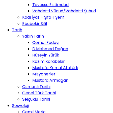
Tevessül/İstimdad
Vahdet-i Vücud/Vahdet-i Şuhud
Kadı İyaz – Şifa-i Şerif
Ebubekir Sifil
Tarih
Yakın Tarih
Cemal Fedayi
D.Mehmed Doğan
Hüseyin Yürük
Kazım Karabekir
Mustafa Kemal Atatürk
Misyonerler
Mustafa Armağan
Osmanlı Tarihi
Genel Türk Tarihi
Selçuklu Tarihi
Sosyoloji
Cemil Meriç