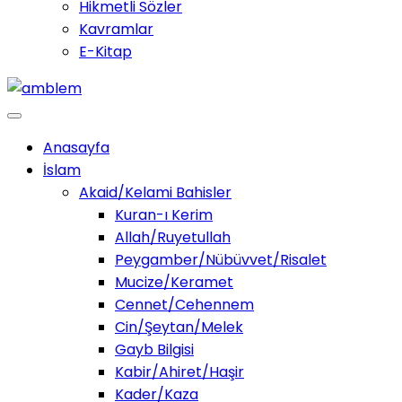
Hikmetli Sözler
Kavramlar
E-Kitap
Anasayfa
İslam
Akaid/Kelami Bahisler
Kuran-ı Kerim
Allah/Ruyetullah
Peygamber/Nübüvvet/Risalet
Mucize/Keramet
Cennet/Cehennem
Cin/Şeytan/Melek
Gayb Bilgisi
Kabir/Ahiret/Haşir
Kader/Kaza