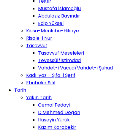
Tekfir
Mustafa İslamoğlu
Abdulaziz Bayındır
Edip Yüksel
Kıssa-Menkıbe-Hikaye
Risale-i Nur
Tasavvuf
Tasavvuf Meseleleri
Tevessül/İstimdad
Vahdet-i Vücud/Vahdet-i Şuhud
Kadı İyaz – Şifa-i Şerif
Ebubekir Sifil
Tarih
Yakın Tarih
Cemal Fedayi
D.Mehmed Doğan
Hüseyin Yürük
Kazım Karabekir