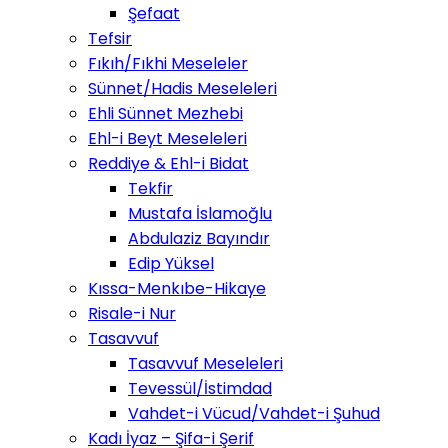
Şefaat
Tefsir
Fıkıh/Fıkhi Meseleler
Sünnet/Hadis Meseleleri
Ehli Sünnet Mezhebi
Ehl-i Beyt Meseleleri
Reddiye & Ehl-i Bidat
Tekfir
Mustafa İslamoğlu
Abdulaziz Bayındır
Edip Yüksel
Kıssa-Menkıbe-Hikaye
Risale-i Nur
Tasavvuf
Tasavvuf Meseleleri
Tevessül/İstimdad
Vahdet-i Vücud/Vahdet-i Şuhud
Kadı İyaz – Şifa-i Şerif