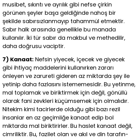
musibet, sıkıntı ve ayrılık gibi nefse çirkin
görünen şeyler başa geldi­ğinde nahoş bir
şekilde sabırsızlanmayıp tahammül etmektir.
Sabır halk arasında genellikle bu manada
kullanılır. İki tür sabır da makbul ve methedilir,
daha doğrusu vaciptir.
7) Kanaat:
Nefsin yiyecek, içecek ve giyecek
gibi ihtiyaç maddelerini kullanırken zararı
önleyen ve zarureti gideren az miktarda şey ile
yetinip daha fazlasını istememesidir. Bu yetinme,
mal toplamak ve biriktirmek için değil, gönüllü
olarak fani zevkleri küçümsemek için olmalıdır.
Nitekim kimi tacirlerde olduğu gibi bazı rezil
insanlar en az geçimli­ğe kanaat edip bol
miktarda mal biriktirirler. Bu haslet ka­naat değil,
cimriliktir. Bu, fazilet olan ve akıl ve din tarafın­