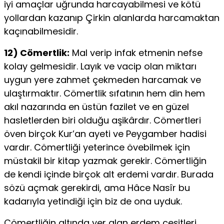
iyi amaçlar uğrunda harcayabilmesi ve kötü
yollardan kazanıp Çirkin alanlarda harcamaktan
kaçınabilmesidir.
12) Cömertlik:
Mal verip infak etmenin nefse
kolay gel­mesidir. Layık ve vacip olan miktarı
uygun yere zahmet çek­meden harcamak ve
ulaştırmaktır. Cömertlik sıfatının hem din hem
akıl nazarında en üstün fazilet ve en güzel
hasletlerden biri olduğu aşikârdır. Cömertleri
öven birçok Kur’an ayeti ve Peygamber hadisi
vardır. Cömertliği yeterince övebilmek için
müstakil bir kitap yazmak gerekir. Cömertliğin
de kendi içinde birçok alt erdemi vardır. Burada
sözü açmak gerekirdi, ama Hâce Nasîr bu
kadarıyla yetindiği için biz de ona uyduk.
Cömertliğin altında yer alan erdem çeşitleri