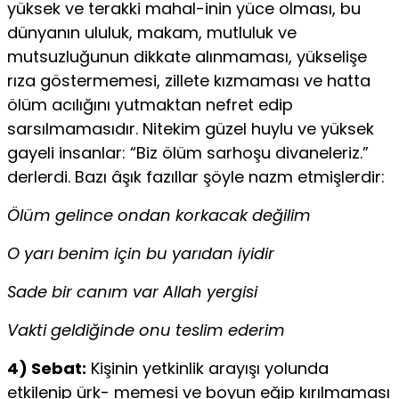
yüksek ve terakki mahal-inin yüce olması, bu
dünyanın ululuk, makam, mutluluk ve
mutsuzluğunun dikkate alınmaması, yükselişe
rıza göster­memesi, zillete kızmaması ve hatta
ölüm acılığını yutmak­tan nefret edip
sarsılmamasıdır. Nitekim güzel huylu ve yüksek
gayeli insanlar: “Biz ölüm sarhoşu divaneleriz.”
der­lerdi. Bazı âşık fazıllar şöyle nazm etmişlerdir:
Ölüm gelince ondan korkacak değilim
O yarı benim için bu yarıdan iyidir
Sade bir canım var Allah yergisi
Vakti geldiğinde onu teslim ederim
4) Sebat:
Kişinin yetkinlik arayışı yolunda
etkilenip ürk- memesi ve boyun eğip kırılmaması