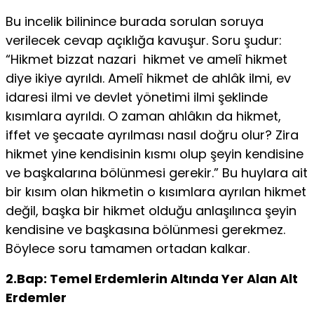
Bu incelik bilinince burada sorulan soruya
verilecek cevap açıklığa kavuşur. Soru şudur:
“Hikmet bizzat nazari hikmet ve amelî hikmet
diye ikiye ayrıldı. Amelî hikmet de ahlâk ilmi, ev
idaresi ilmi ve devlet yönetimi ilmi şeklinde
kısımlara ayrıldı. O zaman ahlâkın da hikmet,
iffet ve şecaate ayrılması nasıl doğru olur? Zira
hikmet yine kendisinin kısmı olup şeyin kendisine
ve başkalarına bölünmesi gere­kir.” Bu huylara ait
bir kısım olan hikmetin o kısımlara ay­rılan hikmet
değil, başka bir hikmet olduğu anlaşılınca şe­yin
kendisine ve başkasına bölünmesi gerekmez.
Böylece soru tamamen ortadan kalkar.
2.Bap: Temel Erdemlerin Altında Yer Alan Alt
Er­demler