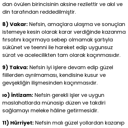
dan övülen birincisinin aksine rezilettir ve akıl ve
din tara­fından reddedilmiştir.
8) Vakar:
Nefsin, amaçlara ulaşma ve sonuçlan
istemeye kesin olarak karar verdiğinde kazanma
fırsatını kaçırmaya sebep olmamak şartıyla
sükûnet ve teenni ile hareket edip uygunsuz
sürat ve acelecilikten tam olarak kaçınmasıdır.
9) Takva:
Nefsin iyi işlere devam edip güzel
fiillerden
ayrılmaması, kendisine kusur ve
gevşekliğin ilişmesinden k
açınmasıdır.
ıo) İntizam:
Nefsin gerekli işler ve uygun
maslahatlar­d
a münasip düzen ve takdiri
sağlamayı meleke hâline ge­
tirmesidir.
11) Hürriyet:
Nefsin malı güzel yollardan kazanıp