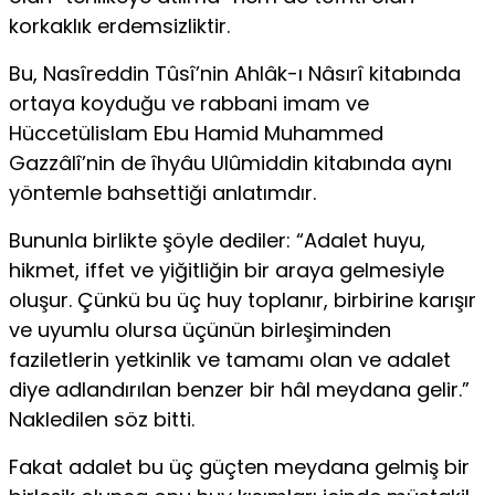
korkaklık erdemsizliktir.
Bu, Nasîreddin Tûsî’nin Ahlâk-ı Nâsırî kitabında
ortaya koyduğu ve rabbani imam ve
Hüccetülislam Ebu Hamid Muhammed
Gazzâlî’nin de îhyâu Ulûmiddin kitabında aynı
yöntemle bahsettiği anlatımdır.
Bununla birlikte şöyle dediler: “Adalet huyu,
hikmet, if­fet ve yiğitliğin bir araya gelmesiyle
oluşur. Çünkü bu üç huy toplanır, birbirine karışır
ve uyumlu olursa üçünün bir­leşiminden
faziletlerin yetkinlik ve tamamı olan ve adalet
diye adlandırılan benzer bir hâl meydana gelir.”
Nakledilen söz bitti.
Fakat adalet bu üç güçten meydana gelmiş bir