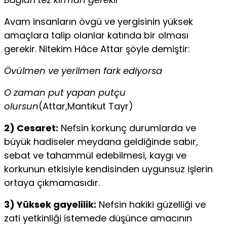
Avam insanların övgü ve yergisinin yüksek
amaçlara talip olanlar katında bir olması
gerekir. Nitekim Hâce Attar şöyle demiştir:
Övülmen ve yerilmen fark ediyorsa
O zaman put yapan putçu
olursun
(Attar,Mantıkut Tayr)
2) Cesaret:
Nefsin korkunç durumlarda ve
büyük hadi­seler meydana geldiğinde sabır,
sebat ve tahammül edebil­mesi, kaygı ve
korkunun etkisiyle kendisinden uygunsuz iş­lerin
ortaya çıkmamasıdır.
3) Yüksek gayelilik:
Nefsin hakiki güzelliği ve
zati yet­kinliği istemede düşünce amacının