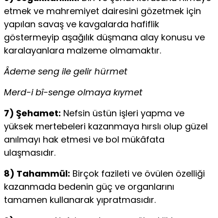
etmek ve mahremiyet dairesini gözetmek için
yapılan savaş ve kavgalarda hafiflik
göstermeyip aşağılık düşmana alay ko­nusu ve
karalayanlara malzeme olmamaktır.
Âdeme seng ile gelir hürmet
Merd-i bî-senge olmaya kıymet
7) Şehamet:
Nefsin üstün işleri yapma ve
yüksek mer­tebeleri kazanmaya hırslı olup güzel
anılmayı hak etmesi ve bol mükâfata
ulaşmasıdır.
8) Tahammül:
Birçok fazileti ve övülen özelliği
kazan­mada bedenin güç ve organlarını
tamamen kullanarak yıp­ratmasıdır.