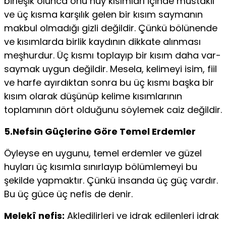
birleşik olunca onu huy kısımları içinde müstakil
ve üç kısma karşı­lık gelen bir kısım saymanın
makbul olmadığı gizli değildir. Çünkü bölünende
ve kısımlarda birlik kaydının dikkate alınması
meşhurdur. Üç kısmı toplayıp bir kısım daha var­
saymak uygun değildir. Mesela, kelimeyi isim, fiil
ve harfe ayırdıktan sonra bu üç kısmı başka bir
kısım olarak düşü­nüp kelime kısımlarının
toplamının dört olduğunu söylemek caiz değildir.
5.Nefsin Güçlerine Göre Temel Erdemler
Öyleyse en uygunu, temel erdemler ve güzel
huyları üç kısımla sınırlayıp bölümlemeyi bu
şekilde yapmaktır. Çünkü insanda üç güç vardır.
Bu üç güce üç nefis de denir.
Melekî nefis:
Akledilirleri ve idrak edilenleri idrak