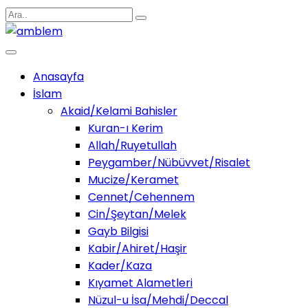
Anasayfa
İslam
Akaid/Kelami Bahisler
Kuran-ı Kerim
Allah/Ruyetullah
Peygamber/Nübüvvet/Risalet
Mucize/Keramet
Cennet/Cehennem
Cin/Şeytan/Melek
Gayb Bilgisi
Kabir/Ahiret/Haşir
Kader/Kaza
Kıyamet Alametleri
Nüzul-u İsa/Mehdi/Deccal