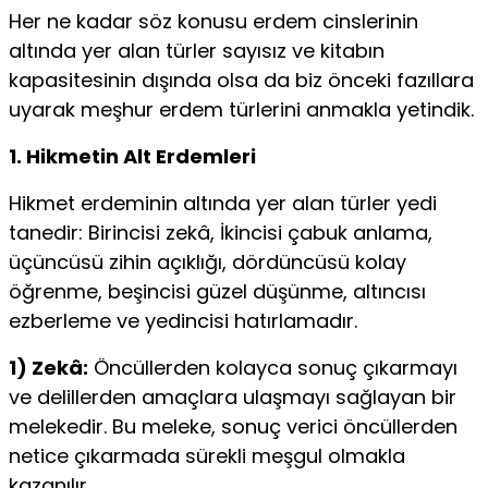
Her ne kadar söz konusu erdem cinslerinin
altında yer alan türler sayısız ve kitabın
kapasitesinin dışında olsa da biz önceki fazıllara
uyarak meşhur erdem türlerini anmakla ye­tindik.
1. Hikmetin Alt Erdemleri
Hikmet erdeminin altında yer alan türler yedi
tanedir: Birincisi zekâ, İkincisi çabuk anlama,
üçüncüsü zihin açıklı­ğı, dördüncüsü kolay
öğrenme, beşincisi güzel düşünme, altıncısı
ezberleme ve yedincisi hatırlamadır.
1) Zekâ:
Öncüllerden kolayca sonuç çıkarmayı
ve delil­lerden amaçlara ulaşmayı sağlayan bir
melekedir. Bu mele­ke, sonuç verici öncüllerden
netice çıkarmada sürekli meş­gul olmakla
kazanılır.