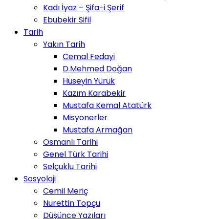
Kadı İyaz – Şifa-i Şerif
Ebubekir Sifil
Tarih
Yakın Tarih
Cemal Fedayi
D.Mehmed Doğan
Hüseyin Yürük
Kazım Karabekir
Mustafa Kemal Atatürk
Misyonerler
Mustafa Armağan
Osmanlı Tarihi
Genel Türk Tarihi
Selçuklu Tarihi
Sosyoloji
Cemil Meriç
Nurettin Topçu
Düşünce Yazıları