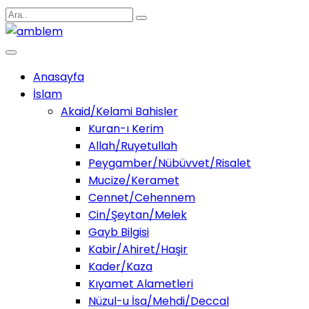
Anasayfa
İslam
Akaid/Kelami Bahisler
Kuran-ı Kerim
Allah/Ruyetullah
Peygamber/Nübüvvet/Risalet
Mucize/Keramet
Cennet/Cehennem
Cin/Şeytan/Melek
Gayb Bilgisi
Kabir/Ahiret/Haşir
Kader/Kaza
Kıyamet Alametleri
Nüzul-u İsa/Mehdi/Deccal