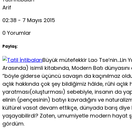
Arif
02:38 - 7 Mayıs 2015
0 Yorumlar
Paylaş:
Büyük mütefekkir Lao Tse’nin…Lin 
Arasında) isimli kitabında, Modern Batı dünyasını ç
“böyle giderse üçüncü savaşın da kaçınılmaz olduğu
açlık hakkında çok şey bildiğimiz hâlde, rûhi açlık
yaratması(oluşturması) sebebiyle, insanın da yapa
elinin (pençesinin) batıyı kavradığını ve natural
kültürel vasat devam ettikçe, dünyada barış diye 
yaşayabilirdi? Zaten, umumiyetle modern hayat şar
gördüm.