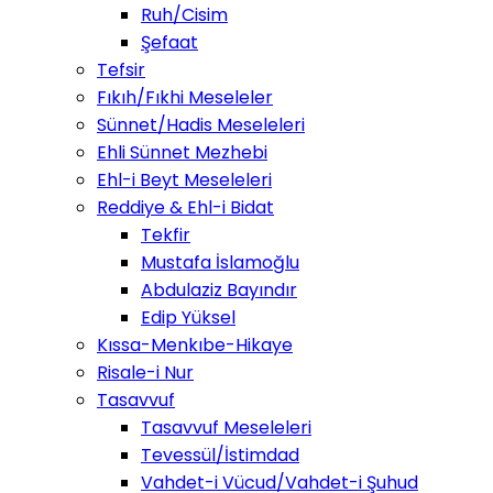
Ruh/Cisim
Şefaat
Tefsir
Fıkıh/Fıkhi Meseleler
Sünnet/Hadis Meseleleri
Ehli Sünnet Mezhebi
Ehl-i Beyt Meseleleri
Reddiye & Ehl-i Bidat
Tekfir
Mustafa İslamoğlu
Abdulaziz Bayındır
Edip Yüksel
Kıssa-Menkıbe-Hikaye
Risale-i Nur
Tasavvuf
Tasavvuf Meseleleri
Tevessül/İstimdad
Vahdet-i Vücud/Vahdet-i Şuhud