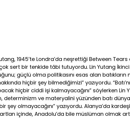
Yutang, 1945’te Londra’da neşrettiği Between Tear
ok sert bir tenkide tâbi tutuyordu. Lin Yutang İkinc
nu; güçlü olma politikasını esas alan batıkların mat
 hakkında hiçbir şey bilmediğimizi” yazıyordu. “Batı
cak hiçbir ciddi işi kalmayacağını” söylerken Lin Y
izm, determinizm ve materyalini yüzünden batı düny
bir şey olmayacağını” yazıyordu. Alanya’da kardeşim
tlan içinde, Anadolu’da bile müslüman olmak artık