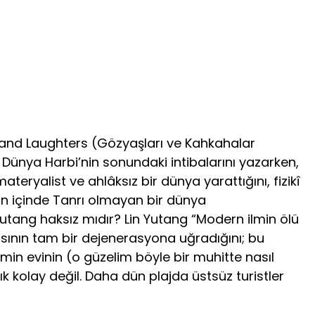
s and Laughters (Gözyaşları ve Kahkahalar
i Dünya Harbi’nin sonundaki intibalarını yazarken,
eryalist ve ahlâksız bir dünya yarattığını, fizikî
’nın içinde Tanrı olmayan bir dünya
utang haksız mıdır? Lin Yutang “Modern ilmin ölü
asının tam bir dejenerasyona uğradığını; bu
in evinin (o güzelim böyle bir muhitte nasıl
 kolay değil. Daha dün plajda üstsüz turistler