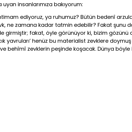
ara uyan insanlarımıza bakıyorum:
 ihtimam ediyoruz, ya ruhumuz? Bütün bedenî arzul
k, ne zamana kadar tatmin edebilir? Fakat şunu da
de girmiştir; fakat, öyle görünüyor ki, bizim gözünü
rcık yavruları’ henüz bu materialist zevklere doymuş 
behîmî zevklerin peşinde koşacak. Dünya böyle i