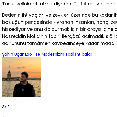
Turist velinimetimizdir diyorlar. Turistlere ve onl
Bedenin ihtiyaçları ve zevkleri üzerinde bu kadar
boşluğun pençesinde kıvranan insanları, hangi zev
hissediyor ve onu doldurmak için bir arayış içine 
Nasreddin Molla’nın tabiri ile ‘gözü açılmadık sığı
da rûhunu tamâmen kaybedinceye kadar maddî ve 
Şahin Uçar
Lao Tse
Modernizm
Tatil İntibaları
Arif