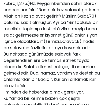
kübrâ,II,375.)Hz. Peygamber’den sahih olarak
sadece hadîsin “Bana bir kez salavat getirene
Allah on kez salavat getirir”(Müslim,Salat,70)
bölümü sabit olmuştur. Ayrıca “Bir topluluk bir
mecliste toplanıp da Allah’ı zikretmeyip bana
salat getirmezseler kıyamet günü onlar ziyan
içinde olacaklardır”(Tirmizi,Da’avat,8) hadîsi
de salavatın faziletini ortaya koymaktadır.
Bu noktada günümüzde salavatı farklı
değerlendirenlere de temas etmek faydalı
olacaktır. Salât kelimesi çok çeşitli anlamlara
gelmektedir. Dua, namaz, yardım ve destek bu
anlamlardan bir kaçıdır. Kur’an’ı anlamak için
biraz tefsir
ilminden de haberdar olmak gerekiyor.
Kur’an’da bir kelime bazen çok çeşitli
anlamlara gelebilir. Siz bağlamına göre o