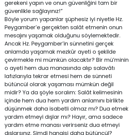
gerekeni yapın ve onun güvenliğini tam bir
güvenlikle sağlayınız!”
Böyle yorum yapanlar şüphesiz iyi niyetle Hz.
Peygamber’e gerçekten salât etmenin onun
mesajını yaşamak olduğunu söylemektedir.
Ancak Hz. Peygamber’in sünnetini gerçek
anlamda yaşamak mezkûr ayeti o şekilde
çevir­mekle mi mümkün olacaktır? Bir mü’minin
o ayeti hem dua manasında alıp salavâtı
lafızlarıyla tekrar etmesi hem de sünneti
bütüncül olarak yaşaması müm­kün değil
midir? Ya da şöyle soralım: Salât kelimesinin
içinde hem dua hem yardım anlamını birlikte
düşünmek daha isabetli olmaz mı? Dua etmek
yardım etmeyi dışlar mı? Hayır, ama sadece
yardım etme manası verirseniz dua etmeyi
dışlarsınız. Şimdi hangisi daha bütüncül?