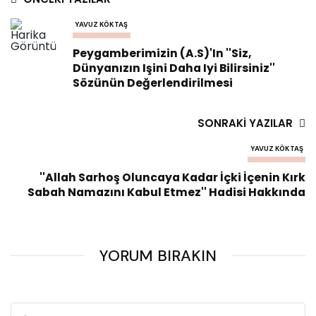
YAVUZ KÖKTAŞ
Peygamberimizin (a.s)'ın ''siz,
Dünyanızın Işini Daha Iyi Bilirsiniz''
Sözünün Değerlendirilmesi
SONRAKI YAZILAR
YAVUZ KÖKTAŞ
''Allah Sarhoş Oluncaya Kadar İçki İçenin Kırk
Sabah Namazını Kabul Etmez'' Hadisi Hakkında
YORUM BIRAKIN