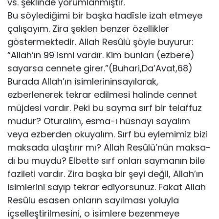
vs. şeklinde yorumlanmıştır.
Bu söylediğimi bir başka hadîsle izah etmeye
çalışayım. Zira şeklen ben­zer özellikler
göstermektedir. Allah Resûlü şöyle buyurur:
“Allah’ın 99 ismi var­dır. Kim bunları (ezbere)
sayarsa cennete girer.”(Buhari,Da’Avat,68)
Burada Allah’ın isimlerininsayılarak,
ezberlenerek tekrar edilmesi halinde cennet
müjdesi vardır. Peki bu sayma sırf bir telaffuz
mudur? Oturalım, esma-ı hüsnayı sayalım
veya ezberden okuyalım. Sırf bu eylemimiz bizi
maksada ulaştırır mı? Allah Resûlü’nün maksa­
dı bu muydu? Elbette sırf onları saymanın bile
fazileti vardır. Zira başka bir şeyi değil, Allah’ın
isimlerini sayıp tekrar ediyorsunuz. Fakat Allah
Resûlu esasen on­ların sayılması yoluyla
içselleştirilmesini, o isimlere bezenmeye