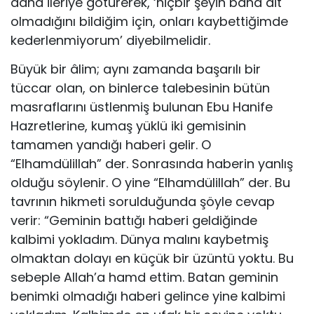
daha ileriye götürerek, ‘hiçbir şeyin bana ait
olmadığını bildiğim için, onları kaybettiğimde
kederlenmiyorum’ diyebilmelidir.
Büyük bir âlim; aynı zamanda başarılı bir
tüccar olan, on binlerce talebesinin bütün
masraflarını üstlenmiş bulunan Ebu Hanife
Hazretlerine, kumaş yüklü iki gemisinin
tamamen yandığı haberi gelir. O
“Elhamdülillah” der. Sonrasında haberin yanlış
olduğu söylenir. O yine “Elhamdülillah” der. Bu
tavrının hikmeti sorulduğunda şöyle cevap
verir: “Geminin battığı haberi geldiğinde
kalbimi yokladım. Dünya malını kaybetmiş
olmaktan dolayı en küçük bir üzüntü yoktu. Bu
sebeple Allah’a hamd ettim. Batan geminin
benimki olmadığı haberi gelince yine kalbimi