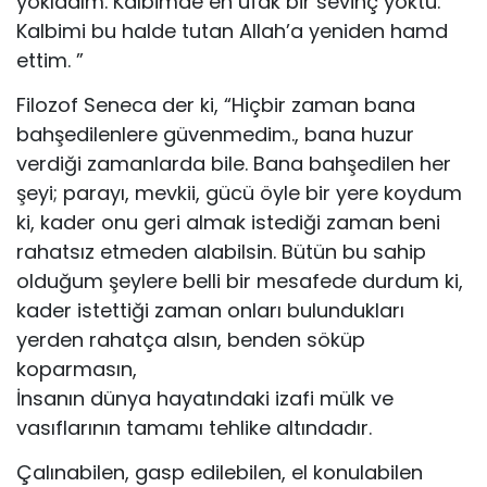
yokladım. Kalbimde en ufak bir sevinç yoktu.
Kalbimi bu halde tutan Allah’a yeniden hamd
ettim. ”
Filozof Seneca der ki, “Hiçbir zaman bana
bahşedilenlere güvenmedim., bana huzur
verdiği zamanlarda bile. Bana bahşedilen her
şeyi; parayı, mevkii, gücü öyle bir yere koydum
ki, kader onu geri almak istediği zaman beni
rahatsız etmeden alabilsin. Bütün bu sahip
olduğum şeylere belli bir mesafede durdum ki,
kader istettiği zaman onları bulundukları
yerden rahatça alsın, benden söküp
koparmasın,
İnsanın dünya hayatındaki izafi mülk ve
vasıflarının tamamı tehlike altındadır.
Çalınabilen, gasp edilebilen, el konulabilen