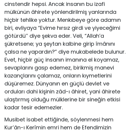
cinstendir hepsi. Ancak insanın bu izafi
mülkünün âhirete yönlendirilmiş yanlarında
hiçbir tehlike yoktur. Menkıbeye göre adamın
biri, evliyaya “Evime hırsız girdi ve yiyeceğimi
götürdü’’ diye şekva eder. Veli, “Allah’a
şükretsene; ya şeytan kalbine girip îmânını
çalsa ne yapardın?” diye mukabelede bulunur.
Evet, hiçbir güç insanın imanına el koyamaz,
sevaplarını gasp edemez, birikmiş manevi
kazançlarını çalamaz, onların kıymetlerini
düşüremez. Dünyanın en güçlü devlet ve
orduları dahi kişinin zâd-ı âhiret, yani âhirete
ulaştırmış olduğu mülklerine bir sineğin etkisi
kadar tesir edemezler.
Musibet isabet ettiğinde, söylenmesi hem
Kur’ân-ı Kerîmin emri hem de Efendimizin