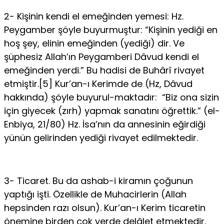
2- Kişinin kendi el emeğinden yemesi: Hz.
Peygamber şöyle buyurmuş­tur: “Kişinin yediği en
hoş şey, elinin emeğinden (yediği) dir. Ve
şüphesiz Al­lah’ın Peygamberi Dâvud kendi el
emeğinden yerdi.” Bu hadisi de Buhârî ri­vayet
etmiştir.[5] Kur’an-ı Kerimde de (Hz, Dâvud
hakkında) şöyle buyurul-maktadır: “Biz ona sizin
için giyecek (zırh) yapmak sanatını öğrettik.” (el-
Enbiya, 21/80) Hz. İsa’nın da annesinin eğirdiği
yünün gelirinden yediği ri­vayet edilmektedir.
3- Ticaret. Bu da ashab-i kiramın çoğunun
yaptığı işti. Özellikle de Mu­hacirlerin (Allah
hepsinden razı olsun). Kur’an-ı Kerim ticaretin
önemine bir­den çok yerde delâlet etmektedir.