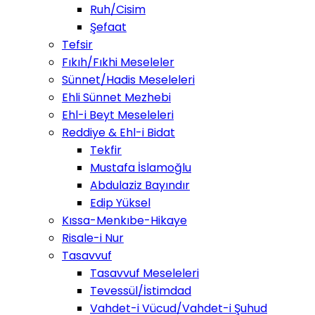
Ruh/Cisim
Şefaat
Tefsir
Fıkıh/Fıkhi Meseleler
Sünnet/Hadis Meseleleri
Ehli Sünnet Mezhebi
Ehl-i Beyt Meseleleri
Reddiye & Ehl-i Bidat
Tekfir
Mustafa İslamoğlu
Abdulaziz Bayındır
Edip Yüksel
Kıssa-Menkıbe-Hikaye
Risale-i Nur
Tasavvuf
Tasavvuf Meseleleri
Tevessül/İstimdad
Vahdet-i Vücud/Vahdet-i Şuhud