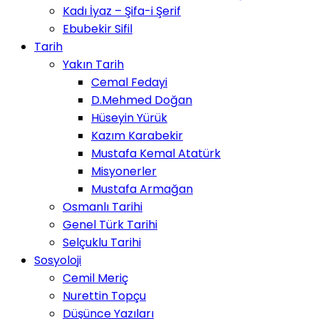
Kadı İyaz – Şifa-i Şerif
Ebubekir Sifil
Tarih
Yakın Tarih
Cemal Fedayi
D.Mehmed Doğan
Hüseyin Yürük
Kazım Karabekir
Mustafa Kemal Atatürk
Misyonerler
Mustafa Armağan
Osmanlı Tarihi
Genel Türk Tarihi
Selçuklu Tarihi
Sosyoloji
Cemil Meriç
Nurettin Topçu
Düşünce Yazıları