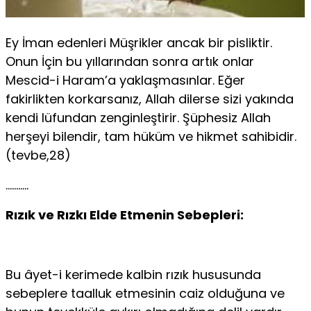
Ey İman edenleri Müşrikler ancak bir pisliktir.
Onun İçin bu yıl­larından sonra artık onlar
Mescid-i Haram’a yaklaşmasınlar. Eğer
fakirlikten korkarsanız, Allah dilerse sizi yakında
kendi lüfundan zenginleştirir. Şüphesiz Allah
herşeyi bilendir, tam hü­küm ve hikmet sahibidir.
(tevbe,28)
………..
Rızık ve Rızkı Elde Etmenin Sebepleri:
Bu âyet-i kerimede kalbin rızık hususunda
sebeplere taalluk etmesinin ca­iz olduğuna ve