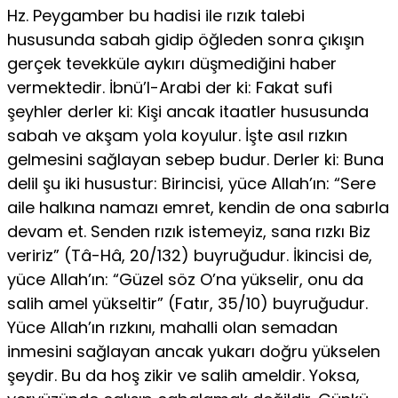
Hz. Peygamber bu hadisi ile rızık talebi
hususunda sabah gidip öğleden sonra çıkışın
gerçek tevekküle aykırı düşmediğini haber
vermektedir. İbnü’l-Arabi der ki: Fakat sufi
şeyhler derler ki: Kişi ancak itaatler hususunda
sa­bah ve akşam yola koyulur. İşte asıl rızkın
gelmesini sağlayan sebep budur. Derler ki: Buna
delil şu iki husustur: Birincisi, yüce Allah’ın: “Sere
aile hal­kına namazı emret, kendin de ona sabırla
devam et. Senden rızık istemeyiz, sana rızkı Biz
veririz” (Tâ-Hâ, 20/132) buyruğudur. İkincisi de,
yüce Allah’ın: “Güzel söz O’na yükselir, onu da
salih amel yükseltir” (Fatır, 35/10) buyru­ğudur.
Yüce Allah’ın rızkını, mahalli olan semadan
inmesini sağlayan ancak yukarı doğru yükselen
şeydir. Bu da hoş zikir ve salih ameldir. Yoksa,