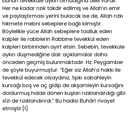
bunun tevekküle aykırı olmadığına delil vardır.
Her ne ka­dar rızık takdir edilmiş ve Allah’ın emir
ve paylaştırması yerini bulacak ise de, Allah rızkı
hikmete mebni sebeplere bağlı kılmıştır.
Böylelikle yüce Al­lah sebeplere taalluk eden
kalpler ile rabblerin Rabbine tevekkül eden
kalpleri birbirinden ayırt etsin. Sebebin, tevekküle
aykırı düşmediğine dair açıklamalar daha
önceden geçmiş bulunmaktadır. Hz. Peygamber
de şöyle buyurmuştur: “Eğer siz Allah’a hakkı ile
tevekkül edecek olsaydınız, tıpkı sa­bahleyin
kursağı boş ve aç gidip de akşamleyin kursağını
doldurmuş halde dönen kuşları rızıklandırdığı gibi
sîzi de rızıklandırırdı.” Bu hadisi Buhârî ri­vayet
etmiştir.[1]