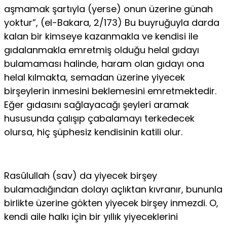
aşmamak şartıyla (yerse) onun üzerine günah
yoktur”, (el-Bakara, 2/173) Bu buyruğuyla darda
kalan bir kimseye kazanmakla ve ken­disi ile
gıdalanmakla emretmiş olduğu helal gıdayı
bulamaması halinde, haram olan gıdayı ona
helal kılmakta, semadan üzerine yiyecek
birşeylerin inmesini beklemesini emretmektedir.
Eğer gıdasını sağlayacağı şeyleri ara­mak
hususunda çalışıp çabalamayı terkedecek
olursa, hiç şüphesiz kendisi­nin katili olur.
Rasûlullah (sav) da yiyecek birşey
bulamadığından dolayı açlıktan kıvranır, bununla
birlikte üzerine gökten yiyecek birşey inmezdi. O,
kendi aile hal­kı için bir yıllık yiyeceklerini