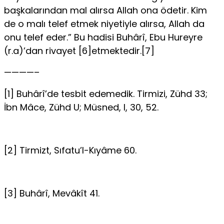
başkalarından mal alırsa Allah ona ödetir. Kim
de o malı telef etmek niyetiyle alırsa, Allah da
onu telef eder.” Bu hadisi Buhârî, Ebu Hureyre
(r.a)’dan rivayet [6]etmektedir.[7]
————–
[1] Buhârî’de tesbit edemedik. Tirmizi, Zühd 33;
İbn Mâce, Zühd U; Müsned, I, 30, 52.
[2] Tirmizt, Sıfatu’l-Kıyâme 60.
[3] Buhârî, Mevâkît 41.