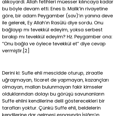
alıkoyardi. Allah fetihleri müesser kılıncaya ka­dar
bu böyle devam etti. Enes b. Malik’in rivayetine
göre, bir adam Peygam­ber (sav)’ın yanına deve
ile gelerek, Ey Allah’ın Rasûlü diye sordu. Onu
bağ­layıp mı tevekkül edeyim, yoksa serbest
bırakıp mı tevekkül edeyim? Hz. Pey­gamber ona:
“Onu bağla ve öylece tevekkül et” diye cevap
vermiştir.[2]
Derini ki: Sufle ehli mescidde oturup, ziraatle
uğraşmayan, ticaret de yap­mayan, kazançları
olmayan, mallan bulunmayan fakir kimseler
oldukların­dan dolayı bu görüşü savunanların
Suffe ehlini kendilerine delil gösterecek­leri bir
tarafları yoktur. Çünkü Suffe ehli, beldelerin
kendilerine dar gelmesi esnasında İslâm’ın