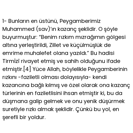
1- Bunların en üstünü, Peygamberimiz
Muhammed (sav)’ın kazanç şeklidir. O şöyle
buyurmuştur: “Benim rızkım mızrağımın gölgesi
altına yerleş­tirildi, Zillet ve küçülmüşlük de
emrime muhalefet olana yazıldı.” Bu hadi­si
Tirmİzî rivayet etmiş ve sahih olduğunu ifade
etmiştir.[4] Yüce Allah, böy­lelikle Peygamberinin
rızkını -faziletli olması dolayısıyla- kendi
kazancına bağ­lı kılmış ve özel olarak ona kazanç
türlerinin en faziletlisini ihsan etmiştir ki, bu da
düşmana galip gelmek ve onu yenik düşürmek
suretiyle rızkı almak şeklidir. Çünkü bu yol, en
şerefli bir yoldur.