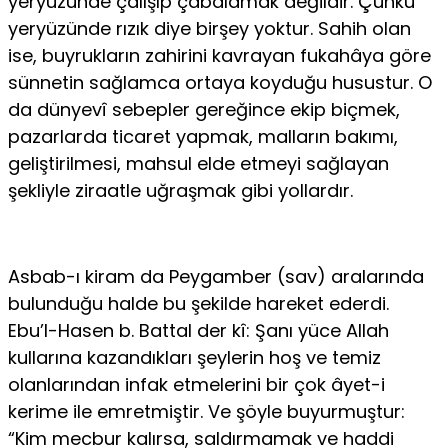
yer­yüzünde çalışıp çabalamak değildir. Çünkü
yeryüzünde rızık diye birşey yoktur. Sahih olan
ise, buyrukların zahirini kavrayan fukahâya göre
sünnetin sağ­lamca ortaya koyduğu husustur. O
da dünyevî sebepler gereğince ekip biçmek,
pazarlarda ticaret yapmak, malların bakımı,
geliştirilmesi, mahsul elde etmeyi sağlayan
şekliyle ziraatle uğraşmak gibi yollardır.
Asbab-ı kiram da Peygamber (sav) aralarında
bulunduğu halde bu şekil­de hareket ederdi.
Ebu’l-Hasen b. Battal der kî: Şanı yüce Allah
kullarına ka­zandıkları şeylerin hoş ve temiz
olanlarından infak etmelerini bir çok âyet-i
kerime ile emretmiştir. Ve şöyle buyurmuştur:
“Kim mecbur kalırsa, saldır­mamak ve haddi