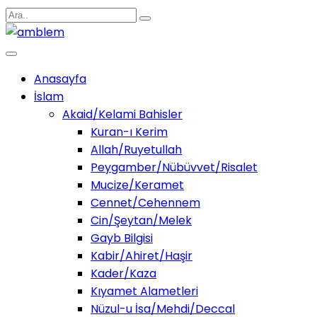
Anasayfa
İslam
Akaid/Kelami Bahisler
Kuran-ı Kerim
Allah/Ruyetullah
Peygamber/Nübüvvet/Risalet
Mucize/Keramet
Cennet/Cehennem
Cin/Şeytan/Melek
Gayb Bilgisi
Kabir/Ahiret/Haşir
Kader/Kaza
Kıyamet Alametleri
Nüzul-u İsa/Mehdi/Deccal