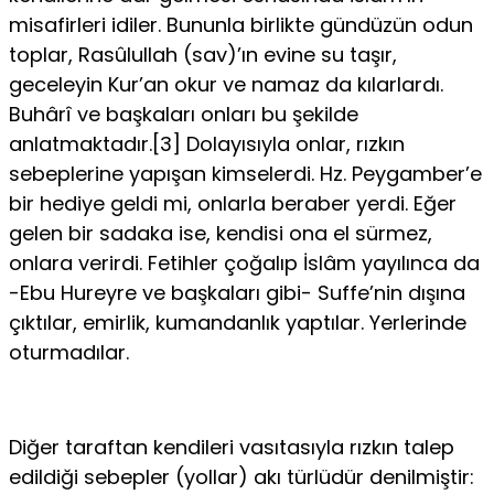
misafirleri idiler. Bununla birlikte gündüzün odun
toplar, Rasûlullah (sav)’ın evine su taşır,
geceleyin Kur’an okur ve namaz da kılarlardı.
Buhârî ve başkaları onları bu şekilde
anlatmaktadır.[3] Dolayısıyla onlar, rızkın
sebeplerine yapışan kimselerdi. Hz. Peygamber’e
bir hediye gel­di mi, onlarla beraber yerdi. Eğer
gelen bir sadaka ise, kendisi ona el sür­mez,
onlara verirdi. Fetihler çoğalıp İslâm yayılınca da
-Ebu Hureyre ve baş­kaları gibi- Suffe’nin dışına
çıktılar, emirlik, kumandanlık yaptılar. Yerlerin­de
oturmadılar.
Diğer taraftan kendileri vasıtasıyla rızkın talep
edildiği sebepler (yollar) akı türlüdür denilmiştir: