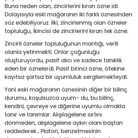
Buna neden olan, zincirlerini kıran özne idi.
Dolayısıyla eski mağaranın iki farklı öznesinden
söz edebiliyoruz. İlki, zincirlenmiş olan özneler
topluluğu, İkincisi de zin­cirlerini kıran tek özne.
Zincirli özneler topluluğunun mantığı, verili
olanla yetinmekti. Onlar çoğunluğu
oluşturuyordu, pasif alıcı ve sadece tanıklık
eden bir öznelerdi. Pasif birinci özne, ötekine
kayıtsız şartsız bir uyumluluk sergilemekteydi.
Yani eski mağaranın öznesinin diğer bir bilinç
durumu, koşulsuzca uyum- du, bu bilinç,
kendini, çevreye ve diğerine uyumlu olmakla
tanır ve tanım­lar. Alışılagelene sırtını
dönmeden, alışılagelene aykırı olanı baştan
red­dederek… Platon, benzetmesinin