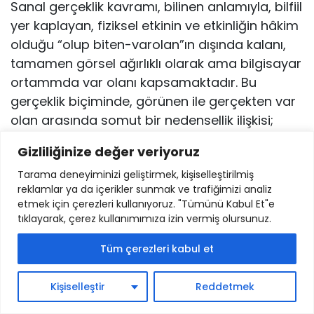
Sanal gerçeklik kavramı, bilinen anlamıyla, bilfiil
yer kaplayan, fiziksel etkinin ve etkinliğin hâkim
olduğu “olup biten-varolan”ın dışında kalanı,
tamamen görsel ağırlıklı olarak ama bilgisayar
ortammda var olanı kapsa­maktadır. Bu
gerçeklik biçiminde, görünen ile gerçekten var
olan arasında somut bir nedensellik ilişkisi;
“görünen varolan”m, “asıl varolan”ın somut
Gizliliğinize değer veriyoruz
biçimde devamı olması şeklinde bir ilişki yoktur.
Tarama deneyiminizi geliştirmek, kişiselleştirilmiş
Sanal gerçek olarak kar­şımda duranın,
reklamlar ya da içerikler sunmak ve trafiğimizi analiz
algılarıma kendini verenin, geriye doğru
etmek için çerezleri kullanıyoruz. "Tümünü Kabul Et"e
gidildiğinde, onu taşıyan fiziksellikle somut
tıklayarak, çerez kullanımımıza izin vermiş olursunuz.
olarak bağlantılı olması ve bu taşıyıcıya bitişik
Tüm çerezleri kabul et
olması söz konusu değildir. Bunun en güzel
örneği hologram’dır. O, somut varolandan
Kişiselleştir
Reddetmek
apayrı bir mevcudiyettir, yapaydır, doğal
varolandan kolayca ayrılır.