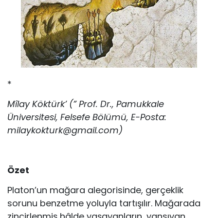
*
Mîlay Köktürk’ (” Prof. Dr., Pamukkale
Üniversitesi, Felsefe Bölümü, E-Posta:
milaykokturk@gmail.com)
Özet
Platon’un mağara alegorisinde, gerçeklik
sorunu benzetme yoluyla tar­tışılır. Mağarada
zincirlenmiş hâlde yaşayanların, yansıyan