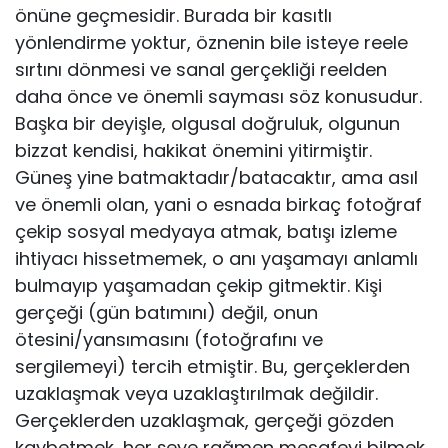
önüne geçmesidir. Burada bir kasıtlı
yönlendirme yoktur, öznenin bile isteye reele
sırtını dönmesi ve sanal gerçekliği reelden
daha önce ve önemli sayması söz konusudur.
Başka bir deyişle, olgusal doğruluk, olgunun
bizzat kendisi, hakikat öne­mini yitirmiştir.
Güneş yine batmaktadır/batacaktır, ama asıl
ve önemli olan, yani o esnada birkaç fotoğraf
çekip sosyal medyaya atmak, batışı iz­leme
ihtiyacı hissetmemek, o anı yaşamayı anlamlı
bulmayıp yaşamadan çekip gitmektir. Kişi
gerçeği (gün batımını) değil, onun
ötesini/yansımasını (fotoğrafını ve
sergilemeyi) tercih etmiştir. Bu, gerçeklerden
uzaklaşmak veya uzaklaştırılmak değildir.
Gerçeklerden uzaklaşmak, gerçeği gözden
kaybetmek, her şeye rağmen mesafeyi bilmek