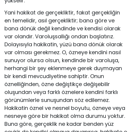
yükselir.
Yani hakikat de gerçekliktir, fakat gerçekliğin
en temelidir, asıl gerçekliktir; bana göre ve
bana dönük değil kendinde ve kendisi olarak
var olandır. Varoluşsallığı ondan başlatırız.
Dolayısıyla hakikatin, yüzü bana dönük olarak
var olması gerekmez. O, özneye kendini nasıl
sunuyor olursa olsun, kendinde bir varoluşa,
herhangi bir şey eklenmeye gerek duymayan
bir kendi mevcudiyetine sahiptir. Onun
öznelliğinden, özne değiştikçe değişe­bilir
oluşundan veya farklı öznelere kendini farklı
görünümlerle sunuşun­dan söz edilemez.
Hakikatin öznel ve nesnel boyutu, özneye veya
nesneye göre bir hakikat olma durumu yoktur.
Buna göre, gerçeklik ne kadar ben­den yüz
çevirir de kendisi olmaya dayanırsa, hakikate o