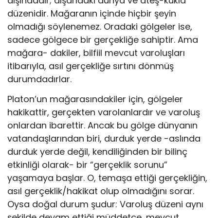
dışındadır; dışarıdaki dünya ve ateş-kukla
düzenidir. Mağaranın içinde hiçbir şeyin
olmadığı söylenemez. Oradaki gölgeler ise,
sadece gölgece bir gerçekliğe sahiptir. Ama
mağara- dakiler, bilfiil mevcut varoluşları
itibarıyla, asıl gerçekliğe sırtını dönmüş
durumdadırlar.
Platon’un mağarasındakiler için, gölgeler
hakikattir, gerçekten varolan­lardır ve varoluş
onlardan ibarettir. Ancak bu gölge dünyanın
vatandaşla­rından biri, durduk yerde -aslında
durduk yerde değil, kendiliğinden bir bilinç
etkinliği olarak- bir “gerçeklik sorunu”
yaşamaya başlar. O, temaşa ettiği gerçekliğin,
asıl gerçeklik/hakikat olup olmadığını sorar.
Oysa doğal durum şudur: Varoluş düzeni aynı
şekilde devam ettiği müddetçe, mev­cut