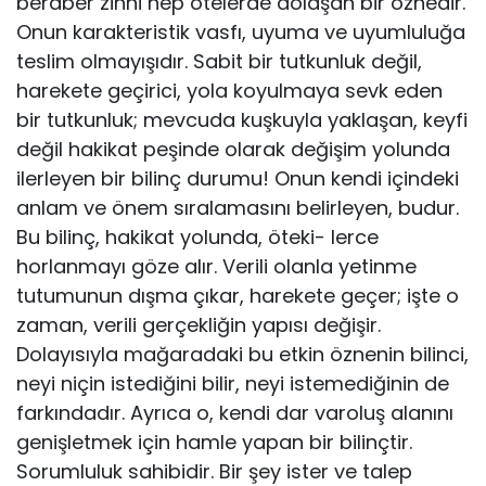
beraber zihni hep ötelerde dolaşan bir öz­nedir.
Onun karakteristik vasfı, uyuma ve uyumluluğa
teslim olmayışıdır. Sabit bir tutkunluk değil,
harekete geçirici, yola koyulmaya sevk eden
bir tutkunluk; mevcuda kuşkuyla yaklaşan, keyfi
değil hakikat peşinde olarak değişim yolunda
ilerleyen bir bilinç durumu! Onun kendi içindeki
anlam ve önem sıralamasını belirleyen, budur.
Bu bilinç, hakikat yolunda, öteki- lerce
horlanmayı göze alır. Verili olanla yetinme
tutumunun dışma çıkar, harekete geçer; işte o
zaman, verili gerçekliğin yapısı değişir.
Dolayısıyla mağaradaki bu etkin öznenin bilinci,
neyi niçin istediğini bilir, neyi iste­mediğinin de
farkındadır. Ayrıca o, kendi dar varoluş alanını
genişletmek için hamle yapan bir bilinçtir.
Sorumluluk sahibidir. Bir şey ister ve talep