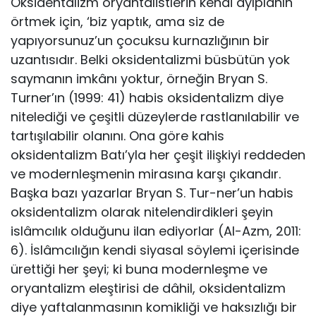
Oksidentalizm oryantalistlerin kendi ayıplanın
örtmek için, ‘biz yaptık, ama siz de
yapıyorsunuz’un çocuksu kurnazlığının bir
uzantısıdır. Belki oksidentalizmi büsbütün yok
saymanın imkânı yoktur, örneğin Bryan S.
Turner’ın (1999: 41) habis oksidentalizm diye
nitelediği ve çeşitli düzeylerde rastlanılabilir ve
tartışı­labilir olanını. Ona göre kahis
oksidentalizm Batı’yla her çeşit ilişkiyi reddeden
ve modernleşmenin mirasına karşı çıkandır.
Başka bazı yazarlar Bryan S. Tur-ner’un habis
oksidentalizm olarak nitelendirdikleri şeyin
islâmcılık olduğunu ilan ediyorlar (Al-Azm, 2011:
6). İslâmcılığın kendi siyasal söylemi içerisinde
ürettiği her şeyi; ki buna modernleşme ve
oryantalizm eleştirisi de dâhil, oksi­dentalizm
diye yaftalanmasının komikliği ve haksızlığı bir