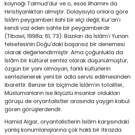
kaynağı Talmud’dur ve o, esas ilhamını da
Hıristiyanlıktan al­mıştır. Dolayısıyla onlara göre
İslâm peygamberi ilahi bir elçi değil, Kur’an’ı
kendi vaz eden sahte bir peygamberdir
(Tibawi, 1998a: 61, 73). Bazıları da İs­lâm’ı Yunan
felsefesinin Doğu’daki başarısız bir denemesi
olarak değerlendirmiş­tir. Ama çoğunlukla da
İslâm bir kültürel sentez olarak düşünülmüştür,
özgün bir yanı olmayan, farklı kültürlerin
sentezlenerek yeni bir adla servis edilmesinden
ibarettir. Benzer bir biçimde İslâm’ın totaliter,
Müslümanların ise ikiyüzlü insan­lar oldukları
görüşü de oryantalistler arasında yaygın kabul
gören görüşlerdendir.
Hamid Algar, oryantalistlerin İslâm karşısındaki
yanlış konumlanışlarına çok haklı bir itirazda