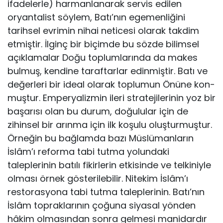
ifadelerle) harmanlanarak servis edilen
oryantalist söylem, Batı’nın egemenliğini
tarihsel evrimin nihai neticesi olarak takdim
etmiştir. İlginç bir bi­çimde bu sözde bilimsel
açıklamalar Doğu toplumlarında da makes
bulmuş, ken­dine taraftarlar edinmiştir. Batı ve
değerleri bir ideal olarak toplumun Önüne kon­
muştur. Emperyalizmin ileri stratejilerinin yoz bir
başarısı olan bu durum, doğu­lular için de
zihinsel bir arınma için ilk koşulu oluşturmuştur.
Örneğin bu bağ­lamda bazı Müslümanların
İslâm’ı reforma tabi tutma yolundaki
taleplerinin ba­tılı fikirlerin etkisinde ve telkiniyle
olması örnek gösterilebilir. Nitekim İslâm’ı
restorasyona tabi tutma taleplerinin. Batı’nın
İslâm topraklarının çoğuna siyasal yönden
hâkim olmasından sonra gelmesi manidardır