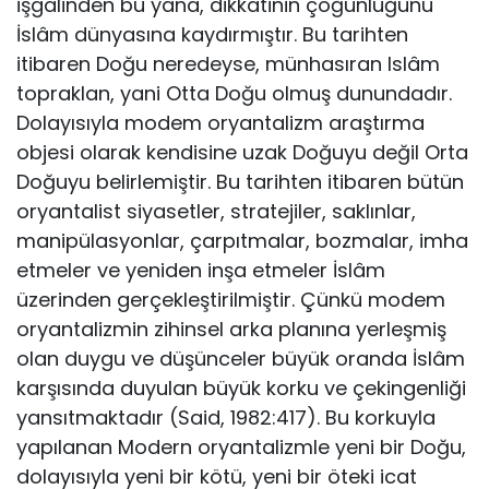
işgalinden bu yana, dikkatinin çoğun­luğunu
İslâm dünyasına kaydırmıştır. Bu tarihten
itibaren Doğu neredeyse, münhası­ran Islâm
topraklan, yani Otta Doğu olmuş dunundadır.
Dolayısıyla modem oryan­talizm araştırma
objesi olarak kendisine uzak Doğuyu değil Orta
Doğuyu belirlemiş­tir. Bu tarihten itibaren bütün
oryantalist siyasetler, stratejiler, saklınlar,
manipülasyonlar, çarpıtmalar, bozmalar, imha
etmeler ve yeniden inşa etmeler İslâm
üzerinden gerçekleştirilmiştir. Çünkü modem
oryantalizmin zihinsel arka planına yerleşmiş
olan duygu ve düşünceler büyük oranda İslâm
karşısında duyulan büyük korku ve çe­kingenliği
yansıtmaktadır (Said, 1982:417). Bu korkuyla
yapılanan Modern oryan­talizmle yeni bir Doğu,
dolayısıyla yeni bir kötü, yeni bir öteki icat