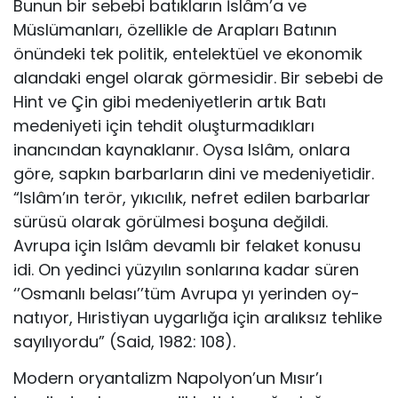
Bunun bir sebebi batıkların İslâm’a ve
Müslümanları, özellikle de Arapları Batının
önündeki tek politik, entelektüel ve ekonomik
alandaki engel olarak görmesidir. Bir sebebi de
Hint ve Çin gibi medeniyetlerin artık Batı
medeniyeti için tehdit oluşturmadık­ları
inancından kaynaklanır. Oysa Islâm, onlara
göre, sapkın barbarların dini ve medeniyetidir.
“Islâm’ın terör, yıkıcılık, nefret edilen barbarlar
sürüsü olarak gö­rülmesi boşuna değildi.
Avrupa için Islâm devamlı bir felaket konusu
idi. On ye­dinci yüzyılın sonlarına kadar süren
‘’Osmanlı belası’’tüm Avrupa yı yerinden oy­
natıyor, Hıristiyan uygarlığa için aralıksız tehlike
sayılıyordu” (Said, 1982: 108).
Modern oryantalizm Napolyon’un Mısır’ı