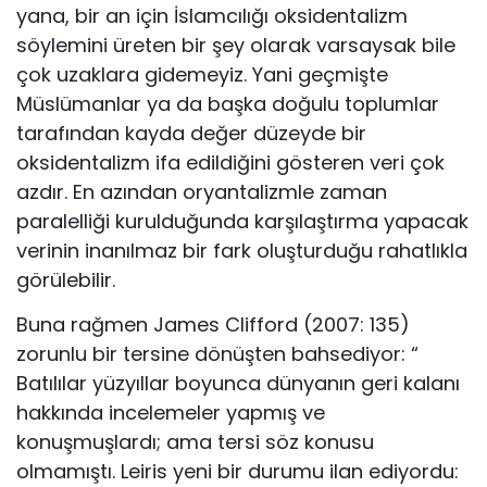
yana, bir an için İs­lamcılığı oksidentalizm
söylemini üreten bir şey olarak varsaysak bile
çok uzak­lara gidemeyiz. Yani geçmişte
Müslümanlar ya da başka doğulu toplumlar
tara­fından kayda değer düzeyde bir
oksidentalizm ifa edildiğini gösteren veri çok
az­dır. En azından oryantalizmle zaman
paralelliği kurulduğunda karşılaştırma ya­pacak
verinin inanılmaz bir fark oluşturduğu rahatlıkla
görülebilir.
Buna rağmen James Clifford (2007: 135)
zorunlu bir tersine dönüşten bahse­diyor: “
Batılılar yüzyıllar boyunca dünyanın geri kalanı
hakkında incelemeler yapmış ve
konuşmuşlardı; ama tersi söz konusu
olmamıştı. Leiris yeni bir durumu ilan ediyordu: