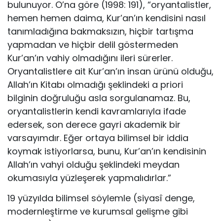
bulunuyor. O’na göre (1998: 191), “oryantalistler,
hemen he­men daima, Kur’an’ın kendisini nasıl
tanımladığına bakmaksızın, hiçbir tartışma
yapmadan ve hiçbir delil göstermeden
Kur’an’ın vahiy olmadığını ileri sürerler.
Oryantalistlere ait Kur’an’ın insan ürünü olduğu,
Allah’ın Kitabı olmadığı şek­lindeki a priori
bilginin doğruluğu asla sorgulanamaz. Bu,
oryantalistlerin kendi kavramlarıyla ifade
edersek, son derece gayri akademik bir
varsayımdır. Eğer or­taya bilimsel bir iddia
koymak istiyorlarsa, bunu, Kur’an’ın kendisinin
Allah’ın vahyi olduğu şeklindeki meydan
okumasıyla yüzleşerek yapmalıdırlar.”
19 yüzyılda bilimsel söylemle (siyasî denge,
modernleştirme ve kurumsal gelişme gibi