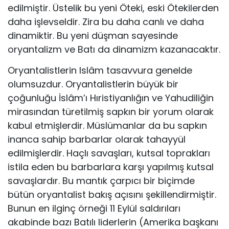
edilmiştir. Üste­lik bu yeni Öteki, eski Ötekilerden
daha işlevseldir. Zira bu daha canlı ve daha
dina­miktir. Bu yeni düşman sayesinde
oryantalizm ve Batı da dinamizm kazanacaktır.
Oryantalistlerin Islâm tasavvura genelde
olumsuzdur. Oryantalistlerin büyük bir
çoğunluğu İslâm’ı Hıristiyanlığın ve Yahudiliğin
mirasından türetilmiş sap­kın bir yorum olarak
kabul etmişlerdir. Müslümanlar da bu sapkın
inanca sahip barbarlar olarak tahayyül
edilmişlerdir. Haçlı savaşları, kutsal toprakları
istila eden bu barbarlara karşı yapılmış kutsal
savaşlardır. Bu mantık çarpıcı bir biçim­de
bütün oryantalist bakış açısını şekillendirmiştir.
Bunun en ilginç örneği 11 Ey­lül saldırıları
akabinde bazı Batılı liderlerin (Amerika başkanı