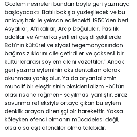
Gözlem nesneleri bundan böyle geri yazmaya
başlayacaktı. Batılı bakışla yüzleşilecek ve bu
anlayış hak ile yeksan edilecekti. 1950’den be­ri
Asyalılar, Afrikalılar, Arap Doğulular, Pasifik
adalılar ve Amerika yerlileri çe­şidi şekillerde
Batı’nın kültürel ve siyasi hegemonyasından
bağımsızlıklarını di­le getirdiler ve çoksesli bir
kültürlerarası söylem alanı vazettiler.” Ancak
geri yazma eyleminin oksidentalizm olarak
okunması yanlış olur. Ya da oryantalizmin
muhalif bir eleştirisinin oksidentalizm -bütün
olası riskine rağmen- sayılması yanlıştır. Biraz
savunma refleksiyle ortaya çıkan bu eylem
denklik arayan di­renişçi bir harekettir. Yoksa
köleyken efendi olmanın mücadelesi değil;
olsa olsa eşit efendiler olma talebidir.