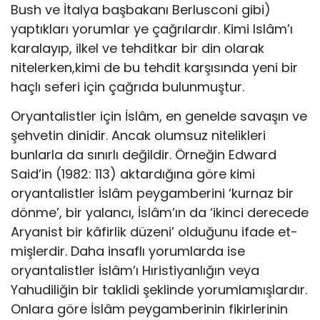
Bush ve İtalya başbakanı Berlusconi gibi)
yaptıkları yorumlar ye çağrılardır. Kimi Islâm’ı
kara­layıp, ilkel ve tehditkar bir din olarak
nitelerken,kimi de bu tehdit karşısında yeni bir
haçlı seferi için çağrıda bulunmuştur.
Oryantalistler için İslâm, en genelde savaşın ve
şehvetin dinidir. Ancak olum­suz nitelikleri
bunlarla da sınırlı değildir. Örneğin Edward
Said’in (1982: 113) ak­tardığına göre kimi
oryantalistler İslâm peygamberini ‘kurnaz bir
dönme’, bir ya­lancı, İslâm’ın da ‘ikinci derecede
Aryanist bir kâfirlik düzeni’ olduğunu ifade et­
mişlerdir. Daha insaflı yorumlarda ise
oryantalistler İslâm’ı Hıristiyanlığın veya
Yahudiliğin bir taklidi şeklinde yorumlamışlardır.
Onlara göre İslâm peygambe­rinin fikirlerinin