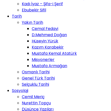
Kadı İyaz – Şifa-i Şerif
Ebubekir Sifil
Tarih
Yakın Tarih
Cemal Fedayi
D.Mehmed Doğan
Hüseyin Yürük
Kazım Karabekir
Mustafa Kemal Atatürk
Misyonerler
Mustafa Armağan
Osmanlı Tarihi
Genel Türk Tarihi
Selçuklu Tarihi
Sosyoloji
Cemil Meriç
Nurettin Topçu
Düşünce Yazıları