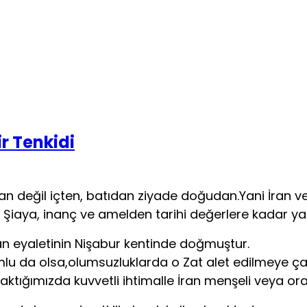
ıştan değil içten, batıdan ziyade doğudan.Yani İran 
ı Şiaya, inanç ve amelden tarihi değerlere kadar yap
n eyaletinin Nişabur kentinde doğmuştur.
mlu da olsa,olumsuzluklarda o Zat alet edilmeye çal
ktığımızda kuvvetli ihtimalle İran menşeli veya ora