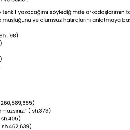
nkit yazacağımı söylediğimde arkadaşlarımın tavı
dolmuşluğunu ve olumsuz hatıralarını anlatmaya baş
Sh . 98)
)
)
)
4,260,589,665)
mazsınız.” ( sh.373)
( sh.405)
 ( sh.462,639)