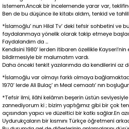
istemem.Ancak bir incelemende yarar var, teklifi
Ben de bu düşünce ile kitabı aldım, tenkid ve tah
*İslamoğlu’ nun Hilal Tv’ deki tefsir sohbetini ve
faydalanmaya yönelik olarak takip etmeye başla
Faydalandım da …
Kendisini 1980’ lerden itibaren özellikle Kayseri’n
bildirmesiyle bir malumatım vardı.
Daha önceki tenkit yazılarımda da kendilerini az 
*İslamoğlu var olmayı farklı olmaya bağlamaktadı
1970’ lerde Ali Bulaç’ ın Meal cemaatı’ nın boşluğ
*Tefsir ilmi, ilâhi kelâmın beşerin üstün seviyesiy
zannediyorum ki ; bizim yaptığımız gibi bir çok ten
açısından yapıcı ve düzeltici bir katkı sağlar.En a
Uydurukçaların bir kısmını Türkçe öğretmeni arka
Bu durumda gel de diğerlerinin anlamalarını düşün