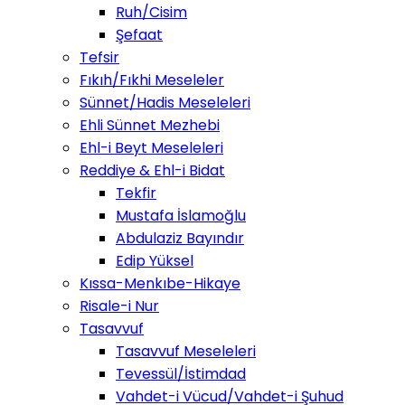
Ruh/Cisim
Şefaat
Tefsir
Fıkıh/Fıkhi Meseleler
Sünnet/Hadis Meseleleri
Ehli Sünnet Mezhebi
Ehl-i Beyt Meseleleri
Reddiye & Ehl-i Bidat
Tekfir
Mustafa İslamoğlu
Abdulaziz Bayındır
Edip Yüksel
Kıssa-Menkıbe-Hikaye
Risale-i Nur
Tasavvuf
Tasavvuf Meseleleri
Tevessül/İstimdad
Vahdet-i Vücud/Vahdet-i Şuhud