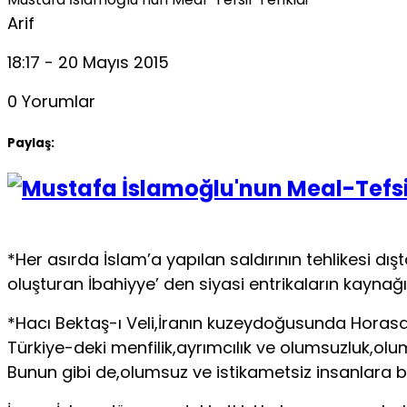
Arif
18:17 - 20 Mayıs 2015
0 Yorumlar
Paylaş:
*Her asırda İslam’a yapılan saldırının tehlikesi d
oluşturan İbahiyye’ den siyasi entrikaların kaynağ
*Hacı Bektaş-ı Veli,İranın kuzeydoğusunda Horasa
Türkiye-deki menfilik,ayrımcılık ve olumsuzluk,olu
Bunun gibi de,olumsuz ve istikametsiz insanlara ba