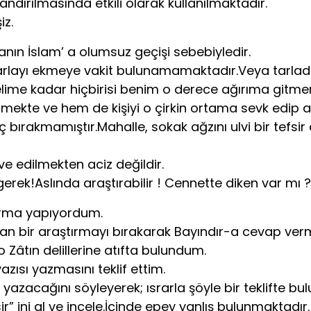
ndırılmasında etkili olarak kullanılmaktadır.
iz.
nın İslam’ a olumsuz geçişi sebebiyledir.
 tarlayı ekmeye vakit bulunamamaktadır.Veya tarlada
me kadar hiçbirisi benim o derece ağırıma gitmemişti. 
rletmekte ve hem de kişiyi o çirkin ortama sevk edip 
ırakmamıştır.Mahalle, sokak ağzını ulvi bir tefsir
ve edilmekten aciz değildir.
ek!Aslında araştırabilir ! Cennette diken var mı ? 
aştırma yapıyordum.
n bir araştırmayı bırakarak Bayındır-a cevap ver
o Zâtın delillerine atıfta bulundum.
zısı yazmasını teklif ettim.
yazacağını söyleyerek; ısrarla şöyle bir teklifte bu
r” ini al ve incele.İçinde epey yanlış bulunmaktadır.