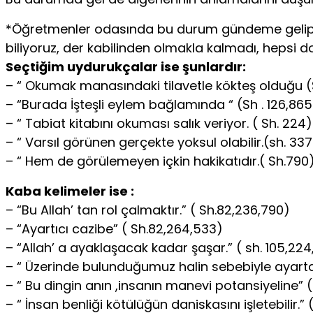
*Öğretmenler odasında bu durum gündeme gelip te
biliyoruz, der kabilinden olmakla kalmadı, hepsi 
Seçtiğim uydurukçalar ise şunlardır:
– “ Okumak manasındaki tilavetle kökteş olduğu (
– “Burada İşteşli eylem bağlamında “ (Sh . 126,865
– “ Tabiat kitabını okuması salık veriyor. ( Sh. 224)
– “ Varsıl görünen gerçekte yoksul olabilir.(sh. 337
– “ Hem de görülemeyen içkin hakikatıdır.( Sh.790
Kaba kelimeler ise :
– “Bu Allah’ tan rol çalmaktır.” ( Sh.82,236,790)
– “Ayartıcı cazibe” ( Sh.82,264,533)
– “Allah’ a ayaklaşacak kadar şaşar.” ( sh. 105,22
– “ Üzerinde bulunduğumuz halin sebebiyle ayarta
– “ Bu dingin anın ,insanın manevi potansiyeline” 
– “ İnsan benliği kötülüğün daniskasını işletebilir.”