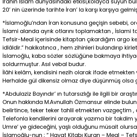
İranın İslam dünyasındaki etkisi,kolayca suyun bula
20’ nin üzerinde tarihte İran’ la karşı karşıya gelmiş
*İslamoğlu’ndan İran konusuna geçişin sebebi, ora
İslami alanda ayrık otlarını toplamaktan , İslami
Tefsir-Meal içerisinde kitaptan çıkardığım argo keli
idlâldir.” hakikatınca , hem zihinleri bulandırıp ki
İslamoğlu, kaba sözler sözlüğüne bakmaya ihtiyaç b
soldurmuştur. Asıl vebal budur.
İlâhi kelâm, kendisini nezih olarak ifade etmekten 
Herhalde gül dikensiz olmaz diye düşünmüş olsa ger
*Abdulaziz Bayındır’ ın tutarsızlığı ile ilgili bir ar
Onun hakkında M.Avnullah Özmansur elinde buluna
belirtince, teker teker tahlil etmekten vazgeçtim , 
Telefonla kendilerini arayarak yazıma bir takdim ya
Umre’ ye gideceğini, yaşlı olduğunu müsait olursa 
İslamoğlu-nun ; “ Hayat Kitabı Kuran – Meal – Tefsi