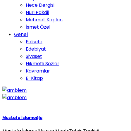
Hece Dergisi
Nuri Pakdil
Mehmet Kaplan
İsmet Özel
Genel
Felsefe
Edebiyat
Siyaset
Hikmetli Sözler
Kavramlar
E-Kitap
Mustafa İslamoğlu
Mustafa İslamoğlu’nun Meal-Tefsir Tenkidi