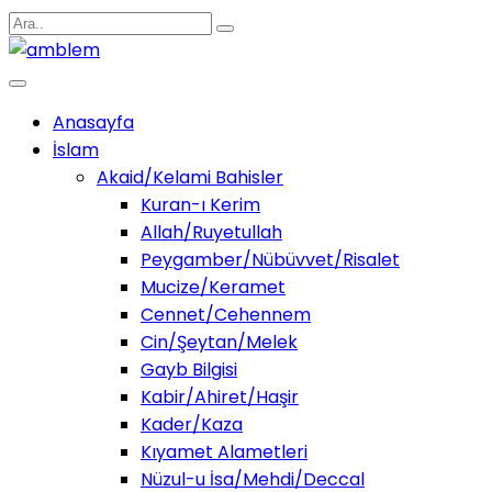
Anasayfa
İslam
Akaid/Kelami Bahisler
Kuran-ı Kerim
Allah/Ruyetullah
Peygamber/Nübüvvet/Risalet
Mucize/Keramet
Cennet/Cehennem
Cin/Şeytan/Melek
Gayb Bilgisi
Kabir/Ahiret/Haşir
Kader/Kaza
Kıyamet Alametleri
Nüzul-u İsa/Mehdi/Deccal