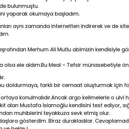
nde bulunmuştu.
lilini yaparak okumaya başladım.
 bunları aynı zamanda internetten indirerek ve de s
dım.
in eşrafından Merhum Ali Mutlu abimizin kendisiyle g
da olsa ele aldım.Bu Meal – Tefsir münasebetiyle ö
r.
unu doldurmaya, farklı bir cemaat oluşturmak için f
le ortaya konulmalıdır.Ancak argo kelimelerle o ulvi 
kit alan Mustafa İslamoğlu kendisini test ediyor, sı
zından muhiblerini teyakkuza sevk etmiş olur.
daşlara gösterdim. Biraz durakladılar. Cevaplamada
 ve bekle !