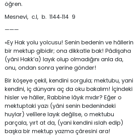
öğren.
Mesnevi, c.I, b. 1144‐114 9
———
«Ey Hak yolu yolcusu! Senin bedenin ve hâllerin
bir mektup gibidir; ona dikkatle bak! Pâdişaha
(yâni Hakk’a) layık olup olmadığını anla da,
onu, ondan sonra yerine gönder!
Bir köşeye çekil, kendini sorgula; mektubu, yani
kendini, iç dünyanı aç da oku bakalım! İçindeki
hisler ve hâller, Rabbine lâyık mıdır? Eğer o
mektuptaki yazı (yâni senin bedenindeki
huylar) velîlere layık değilse, o mektubu
parçala, yırt at da, (yani kendini ıslah edip)
başka bir mektup yazma çâresini ara!