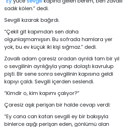
“
Ey
yüce
sevgili
kapına gelen benim, ben zavallı
sadık kölen.” dedi.
Sevgili kızarak bağırdı.
“Çekil git kapımdan sen daha
olgunlaşmamışsın. Bu sofrada hamlara yer
yok, bu ev küçük iki kişi sığmaz.” dedi.
Zavallı adam çaresiz oradan ayrıldı tam bir yıl
o sevgilinin ayrılığıyla yanıp dolaştı kavrulup
pişti. Bir sene sonra sevgilinin kapısına geldi
kapıyı çaldı. Sevgili içerden seslendi.
“Kimdir o, kim kapımı çalıyor?”
Çaresiz aşık perişan bir halde cevap verdi:
“Ey cana can katan sevgili ey bir bakışıyla
binlerce aşığı perişan eden, gönlümü alan