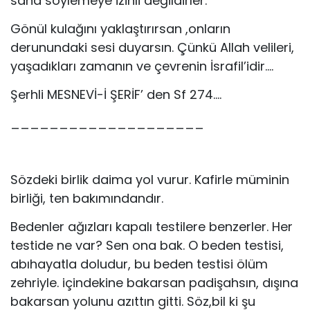
sana söylemeye izinli değildirler.
Gönül kulağını yaklaştırırsan ,onların
derunundaki sesi duyarsın. Çünkü Allah velileri,
yaşadıkları zamanın ve çevrenin İsrafil’idir….
Şerhli MESNEVİ-İ ŞERİF’ den Sf 274….
____________________
Sözdeki birlik daima yol vurur. Kafirle müminin
birliği, ten bakımındandır.
Bedenler ağızları kapalı testilere benzerler. Her
testide ne var? Sen ona bak. O beden testisi,
abıhayatla doludur, bu beden testisi ölüm
zehriyle. içindekine bakarsan padişahsın, dışına
bakarsan yolunu azıttın gitti. Söz,bil ki şu