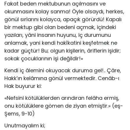
Fakat beden mektubunun açılmasını ve
okunmasını kolay sanma! Öyle olsaydı, herkes,
gönül sırlarını kolayca, apaçık görürdü! Kapalı
bir mektup gibi olan bedeni açmak, içindeki
yazıları, yâni insanın huyunu, iç durumunu
anlamak, yani kendi hakîkatini keşfetmek ne
kadar güçtür! Bu; olgun kişilerin, âriflerin işidir;
sokak çocuklarının işi değildir!»
Kendi iç âlemini okuyacak duruma gel!.. Çâre,
Hakk’ın kelâmına gönül vermektedir. Cenâb-ı
Hak buyurur ki:
«Nefsini kötülüklerden arındıran felâha ermiş,
onu kötülüklere gömen de ziyan etmiştir.» (eş-
Şems, 9-10)
Unutmayalım ki;