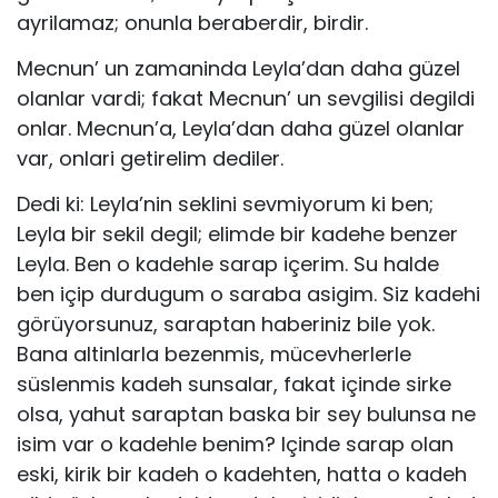
ayrilamaz; onunla beraberdir, birdir.
Mecnun’ un zamaninda Leyla’dan daha güzel
olanlar vardi; fakat Mecnun’ un sevgilisi degildi
onlar. Mecnun’a, Leyla’dan daha güzel olanlar
var, onlari getirelim dediler.
Dedi ki: Leyla’nin seklini sevmiyorum ki ben;
Leyla bir sekil degil; elimde bir kadehe benzer
Leyla. Ben o kadehle sarap içerim. Su halde
ben içip durdugum o saraba asigim. Siz kadehi
görüyorsunuz, saraptan haberiniz bile yok.
Bana altinlarla bezenmis, mücevherlerle
süslenmis kadeh sunsalar, fakat içinde sirke
olsa, yahut saraptan baska bir sey bulunsa ne
isim var o kadehle benim? Içinde sarap olan
eski, kirik bir kadeh o kadehten, hatta o kadeh