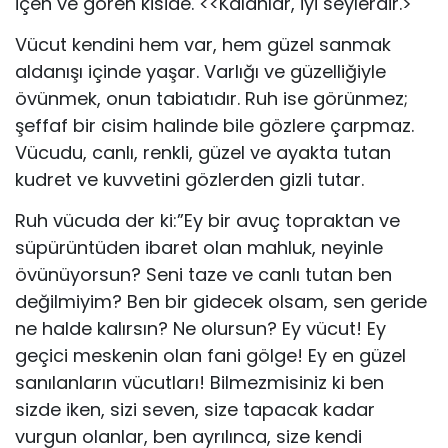
içen ve gören kiside. <<Kalanlar, iyi seylerdir.>
Vücut kendini hem var, hem güzel sanmak
aldanışı içinde yaşar. Varlığı ve güzelliğiyle
övünmek, onun tabiatıdır. Ruh ise görünmez;
şeffaf bir cisim halinde bile gözlere çarpmaz.
Vücudu, canlı, renkli, güzel ve ayakta tutan
kudret ve kuvvetini gözlerden gizli tutar.
Ruh vücuda der ki:”Ey bir avuç topraktan ve
süpürüntüden ibaret olan mahluk, neyinle
övünüyorsun? Seni taze ve canlı tutan ben
değilmiyim? Ben bir gidecek olsam, sen geride
ne halde kalırsın? Ne olursun? Ey vücut! Ey
geçici meskenin olan fani gölge! Ey en güzel
sanılanların vücutları! Bilmezmisiniz ki ben
sizde iken, sizi seven, size tapacak kadar
vurgun olanlar, ben ayrılınca, size kendi