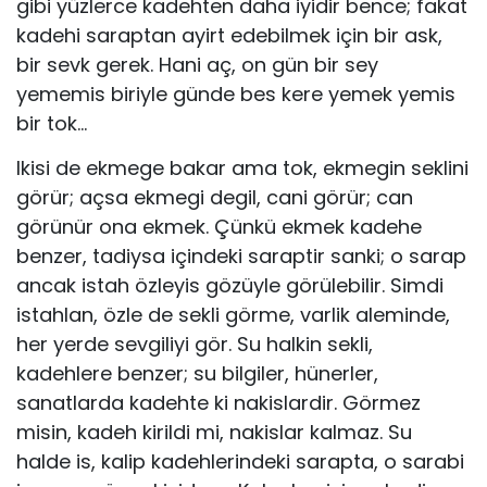
gibi yüzlerce kadehten daha iyidir bence; fakat
kadehi saraptan ayirt edebilmek için bir ask,
bir sevk gerek. Hani aç, on gün bir sey
yememis biriyle günde bes kere yemek yemis
bir tok…
Ikisi de ekmege bakar ama tok, ekmegin seklini
görür; açsa ekmegi degil, cani görür; can
görünür ona ekmek. Çünkü ekmek kadehe
benzer, tadiysa içindeki saraptir sanki; o sarap
ancak istah özleyis gözüyle görülebilir. Simdi
istahlan, özle de sekli görme, varlik aleminde,
her yerde sevgiliyi gör. Su halkin sekli,
kadehlere benzer; su bilgiler, hünerler,
sanatlarda kadehte ki nakislardir. Görmez
misin, kadeh kirildi mi, nakislar kalmaz. Su
halde is, kalip kadehlerindeki sarapta, o sarabi