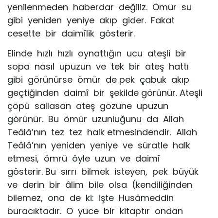
yenilenmeden haberdar değiliz. Ömür su
gibi yeniden yeniye akıp gider. Fakat
cesette bir daimîlik gösterir.
Elinde hızlı hızlı oynattığın ucu ateşli bir
sopa nasıl upuzun ve tek bir ateş hattı
gibi görünürse ömür de pek çabuk akıp
geçtiğinden daimî bir şekilde görünür. Ateşli
çöpü sallasan ateş gözüne upuzun
görünür. Bu ömür uzunluğunu da Allah
Teâlâ’nın tez tez halk etmesindendir. Allah
Teâlâ’nın yeniden yeniye ve süratle halk
etmesi, ömrü öyle uzun ve daimî
gösterir. Bu sırrı bilmek isteyen, pek büyük
ve derin bir âlim bile olsa (kendiliğinden
bilemez, ona de ki: işte Husâmeddin
buracıktadır. O yüce bir kitaptır ondan