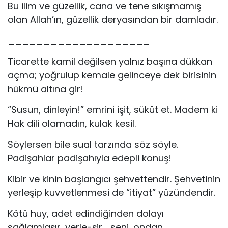
Bu ilim ve güzellik, cana ve tene sıkışmamış
olan Allah’ın, güzellik deryasından bir damladır.
____________________
Ticarette kamil değilsen yalnız başına dükkan
açma; yoğrulup kemale gelinceye dek birisinin
hükmü altına gir!
“Susun, dinleyin!” emrini işit, sükût et. Madem ki
Hak dili olamadın, kulak kesil.
Söylersen bile sual tarzında söz söyle.
Padişahlar padişahıyla edepli konuş!
Kibir ve kinin başlangıcı şehvettendir. Şehvetinin
yerleşip kuvvetlenmesi de “itiyat” yüzündendir.
Kötü huy, adet edindiğinden dolayı
sağlamlaşır, yerle-şir .. seni, ondan