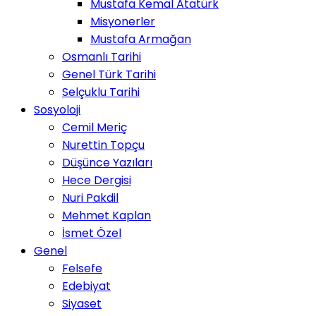
Mustafa Kemal Atatürk
Misyonerler
Mustafa Armağan
Osmanlı Tarihi
Genel Türk Tarihi
Selçuklu Tarihi
Sosyoloji
Cemil Meriç
Nurettin Topçu
Düşünce Yazıları
Hece Dergisi
Nuri Pakdil
Mehmet Kaplan
İsmet Özel
Genel
Felsefe
Edebiyat
Siyaset