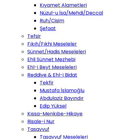
Kıyamet Alametleri
Nüzul-u İsa/Mehdi/Deccal
Ruh/Cisim
Şefaat
Tefsir
Fıkıh/Fıkhi Meseleler
Sünnet/Hadis Meseleleri
Ehli Sünnet Mezhebi
Ehl-i Beyt Meseleleri
Reddiye & Ehl-i Bidat
Tekfir
Mustafa İslamoğlu
Abdulaziz Bayındır
Edip Yüksel
Kıssa-Menkıbe-Hikaye
Risale-i Nur
Tasavvuf
Tasavvuf Meseleleri