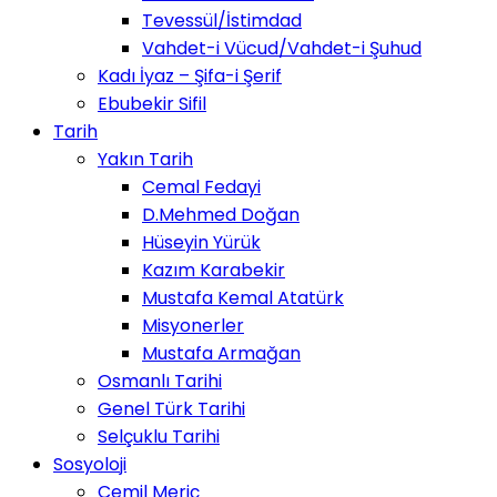
Tevessül/İstimdad
Vahdet-i Vücud/Vahdet-i Şuhud
Kadı İyaz – Şifa-i Şerif
Ebubekir Sifil
Tarih
Yakın Tarih
Cemal Fedayi
D.Mehmed Doğan
Hüseyin Yürük
Kazım Karabekir
Mustafa Kemal Atatürk
Misyonerler
Mustafa Armağan
Osmanlı Tarihi
Genel Türk Tarihi
Selçuklu Tarihi
Sosyoloji
Cemil Meriç