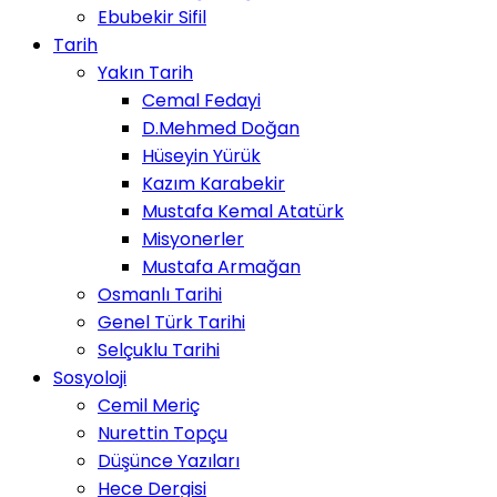
Ebubekir Sifil
Tarih
Yakın Tarih
Cemal Fedayi
D.Mehmed Doğan
Hüseyin Yürük
Kazım Karabekir
Mustafa Kemal Atatürk
Misyonerler
Mustafa Armağan
Osmanlı Tarihi
Genel Türk Tarihi
Selçuklu Tarihi
Sosyoloji
Cemil Meriç
Nurettin Topçu
Düşünce Yazıları
Hece Dergisi