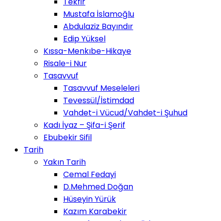
Tekfir
Mustafa İslamoğlu
Abdulaziz Bayındır
Edip Yüksel
Kıssa-Menkıbe-Hikaye
Risale-i Nur
Tasavvuf
Tasavvuf Meseleleri
Tevessül/İstimdad
Vahdet-i Vücud/Vahdet-i Şuhud
Kadı İyaz – Şifa-i Şerif
Ebubekir Sifil
Tarih
Yakın Tarih
Cemal Fedayi
D.Mehmed Doğan
Hüseyin Yürük
Kazım Karabekir