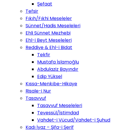
Şefaat
Tefsir
Fıkıh/Fıkhi Meseleler
Sünnet/Hadis Meseleleri
Ehli Sünnet Mezhebi
Ehl-i Beyt Meseleleri
Reddiye & Ehl-i Bidat
Tekfir
Mustafa İslamoğlu
Abdulaziz Bayındır
Edip Yüksel
Kıssa-Menkıbe-Hikaye
Risale-i Nur
Tasavvuf
Tasavvuf Meseleleri
Tevessül/İstimdad
Vahdet-i Vücud/Vahdet-i Şuhud
Kadı İyaz – Şifa-i Şerif