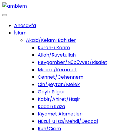
Anasayfa
İslam
Akaid/Kelami Bahisler
Kuran-ı Kerim
Allah/Ruyetullah
Peygamber/Nübüvvet/Risalet
Mucize/Keramet
Cennet/Cehennem
Cin/Şeytan/Melek
Gayb Bilgisi
Kabir/Ahiret/Haşir
Kader/Kaza
Kıyamet Alametleri
Nüzul-u İsa/Mehdi/Deccal
Ruh/Cisim