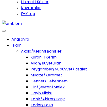
Hikmetli Sözler
Kavramlar
E-Kitap
Anasayfa
İslam
Akaid/Kelami Bahisler
Kuran-ı Kerim
Allah/Ruyetullah
Peygamber/Nübüvvet/Risalet
Mucize/Keramet
Cennet/Cehennem
Cin/Şeytan/Melek
Gayb Bilgisi
Kabir/Ahiret/Haşir
Kader/Kaza