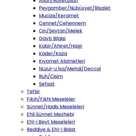
Allah/Ruyetullah
Peygamber/Nübüvvet/Risalet
Mucize/Keramet
Cennet/Cehennem
Cin/Şeytan/Melek
Gayb Bilgisi
Kabir/Ahiret/Haşir
Kader/Kaza
Kıyamet Alametleri
Nüzul-u İsa/Mehdi/Deccal
Ruh/Cisim
Şefaat
Tefsir
Fıkıh/Fıkhi Meseleler
Sünnet/Hadis Meseleleri
Ehli Sünnet Mezhebi
Ehl-i Beyt Meseleleri
Reddiye & Ehl-i Bidat