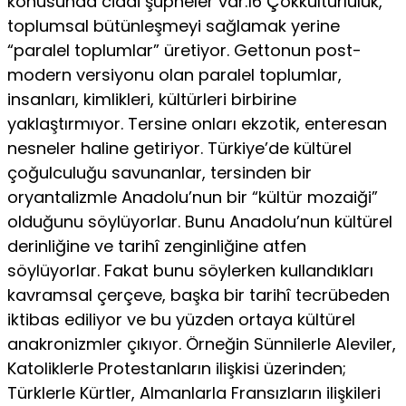
konusunda ciddi şüpheler var.16 Çokkültürlülük,
toplumsal bütünleşmeyi sağlamak yerine
“paralel toplumlar” üretiyor. Gettonun post-
modern versiyonu olan paralel toplumlar,
insanları, kimlikleri, kültürleri birbirine
yaklaştırmıyor. Tersine onları ekzotik, ente­resan
nesneler haline getiriyor. Türkiye’de kültürel
çoğulculuğu savunanlar, tersinden bir
oryantalizmle Anadolu’nun bir “kül­tür mozaiği”
olduğunu söylüyorlar. Bunu Anadolu’nun kültürel
derinliğine ve tarihî zenginliğine atfen
söylüyorlar. Fakat bunu söylerken kullandıkları
kavramsal çerçeve, başka bir tarihî tecrü­beden
iktibas ediliyor ve bu yüzden ortaya kültürel
anakronizm­ler çıkıyor. Örneğin Sünnilerle Aleviler,
Katoliklerle Protestanla­rın ilişkisi üzerinden;
Türklerle Kürtler, Almanlarla Fransızların ilişkileri