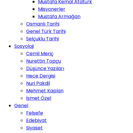
Mustafa Kemal Atatürk
Misyonerler
Mustafa Armağan
Osmanlı Tarihi
Genel Türk Tarihi
Selçuklu Tarihi
Sosyoloji
Cemil Meriç
Nurettin Topçu
Düşünce Yazıları
Hece Dergisi
Nuri Pakdil
Mehmet Kaplan
İsmet Özel
Genel
Felsefe
Edebiyat
Siyaset