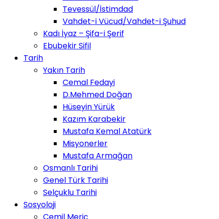
Tevessül/İstimdad
Vahdet-i Vücud/Vahdet-i Şuhud
Kadı İyaz – Şifa-i Şerif
Ebubekir Sifil
Tarih
Yakın Tarih
Cemal Fedayi
D.Mehmed Doğan
Hüseyin Yürük
Kazım Karabekir
Mustafa Kemal Atatürk
Misyonerler
Mustafa Armağan
Osmanlı Tarihi
Genel Türk Tarihi
Selçuklu Tarihi
Sosyoloji
Cemil Meriç