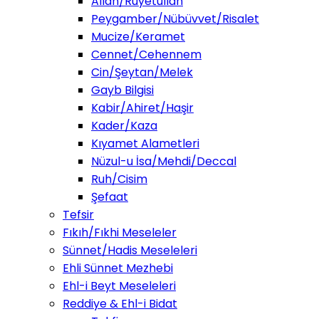
Allah/Ruyetullah
Peygamber/Nübüvvet/Risalet
Mucize/Keramet
Cennet/Cehennem
Cin/Şeytan/Melek
Gayb Bilgisi
Kabir/Ahiret/Haşir
Kader/Kaza
Kıyamet Alametleri
Nüzul-u İsa/Mehdi/Deccal
Ruh/Cisim
Şefaat
Tefsir
Fıkıh/Fıkhi Meseleler
Sünnet/Hadis Meseleleri
Ehli Sünnet Mezhebi
Ehl-i Beyt Meseleleri
Reddiye & Ehl-i Bidat