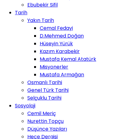
Ebubekir Sifil
Tarih
Yakın Tarih
Cemal Fedayi
D.Mehmed Doğan
Hüseyin Yürük
Kazım Karabekir
Mustafa Kemal Atatürk
Misyonerler
Mustafa Armağan
Osmanlı Tarihi
Genel Türk Tarihi
Selçuklu Tarihi
Sosyoloji
Cemil Meriç
Nurettin Topçu
Düşünce Yazıları
Hece Dergisi