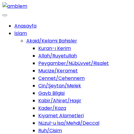
Anasayfa
İslam
Akaid/Kelami Bahisler
Kuran-ı Kerim
Allah/Ruyetullah
Peygamber/Nübüvvet/Risalet
Mucize/Keramet
Cennet/Cehennem
Cin/Şeytan/Melek
Gayb Bilgisi
Kabir/Ahiret/Haşir
Kader/Kaza
Kıyamet Alametleri
Nüzul-u İsa/Mehdi/Deccal
Ruh/Cisim