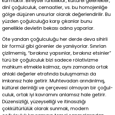
kurmaktır. Bireysel farklılıklar, kültürel gelenekler,
dinî çoğulculuk, cemaatler, vs. bu homojenliğe
gölge düşüren unsurlar olarak değerlendirilir. Bu
yüzden çoğulculuğa karşı çıkanlar bunu
genellikle devletin bekası adına yaparlar.
Öte yandan çoğulculuğu her derde deva sihirli
bir formül gibi görenler de yanılıyorlar. Sınırlan
çizilmemiş, “bırakınız yapsın­lar, bırakınız etsinler”
türü bir çoğulculuk bizi sadece rölativizme
mahkum etmekle kalmaz, aynı zamanda ortak
ahlaki değer­ler etrafında buluşmamızı da
imkansız hale getirir. Muhtevadan arındırılmış,
kültürel derinliği ve çerçevesi olmayan bir çoğul­
culuk, ortak iyi kavramını anlamsız hale getirir.
Düzensizliği, yüzeyselliği ve itinasızlığı
çokkültürlülük olarak sunmak, modern