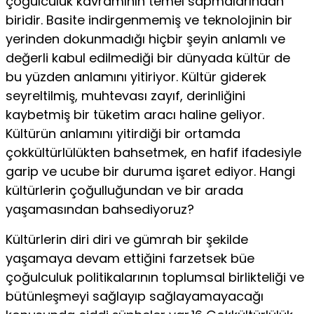
çoğulculuk kavramının temel sapmalarından
biridir. Basite in­dirgenmemiş ve teknolojinin bir
yerinden dokunmadığı hiçbir şeyin anlamlı ve
değerli kabul edilmediği bir dünyada kültür de
bu yüzden anlamını yitiriyor. Kültür giderek
seyreltilmiş, muhte­vası zayıf, derinliğini
kaybetmiş bir tüketim aracı haline geliyor.
Kültürün anlamını yitirdiği bir ortamda
çokkültürlülükten bah­setmek, en hafif ifadesiyle
garip ve ucube bir duruma işaret edi­yor. Hangi
kültürlerin çoğulluğundan ve bir arada
yaşamasından bahsediyoruz?
Kültürlerin diri diri ve gümrah bir şekilde
yaşamaya devam ettiğini farzetsek büe
çoğulculuk politikalarının toplumsal bir­likteliği ve
bütünleşmeyi sağlayıp sağlayamayacağı