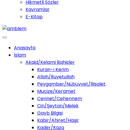
Hikmetli Sözler
Kavramlar
E-Kitap
Anasayfa
İslam
Akaid/Kelami Bahisler
Kuran-ı Kerim
Allah/Ruyetullah
Peygamber/Nübüvvet/Risalet
Mucize/Keramet
Cennet/Cehennem
Cin/Şeytan/Melek
Gayb Bilgisi
Kabir/Ahiret/Haşir
Kader/Kaza