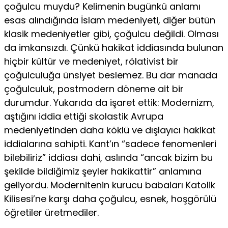
çoğulcu muydu? Kelimenin bugünkü anlamı
esas alındığında İslam medeniyeti, diğer bütün
klasik medeniyetler gibi, çoğulcu değildi. Olması
da imkansızdı. Çünkü hakikat iddiasında bulunan
hiçbir kültür ve medeniyet, rölativist bir
çoğulculuğa ünsiyet beslemez. Bu dar manada
çoğulculuk, postmodern döneme ait bir
durumdur. Yu­karıda da işaret ettik: Modernizm,
aştığını iddia ettiği skolastik Avrupa
medeniyetinden daha köklü ve dışlayıcı hakikat
iddiala­rına sahipti. Kant’ın “sadece fenomenleri
bilebiliriz” iddiası dahi, aslında “ancak bizim bu
şekilde bildiğimiz şeyler hakikattir” anla­mına
geliyordu. Modernitenin kurucu babaları Katolik
Kilisesi’ne karşı daha çoğulcu, esnek, hoşgörülü
öğretiler üretmediler.