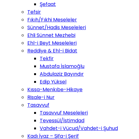
Şefaat
Tefsir
Fıkıh/Fıkhi Meseleler
Sünnet/Hadis Meseleleri
Ehli Sünnet Mezhebi
Ehl-i Beyt Meseleleri
Reddiye & Ehl-i Bidat
Tekfir
Mustafa İslamoğlu
Abdulaziz Bayındır
Edip Yüksel
Kıssa-Menkıbe-Hikaye
Risale-i Nur
Tasavvuf
Tasavvuf Meseleleri
Tevessül/İstimdad
Vahdet-i Vücud/Vahdet-i Şuhud
Kadı İyaz – Şifa-i Şerif