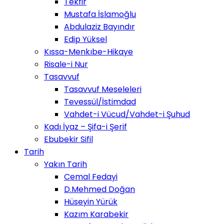
Tekfir
Mustafa İslamoğlu
Abdulaziz Bayındır
Edip Yüksel
Kıssa-Menkıbe-Hikaye
Risale-i Nur
Tasavvuf
Tasavvuf Meseleleri
Tevessül/İstimdad
Vahdet-i Vücud/Vahdet-i Şuhud
Kadı İyaz – Şifa-i Şerif
Ebubekir Sifil
Tarih
Yakın Tarih
Cemal Fedayi
D.Mehmed Doğan
Hüseyin Yürük
Kazım Karabekir