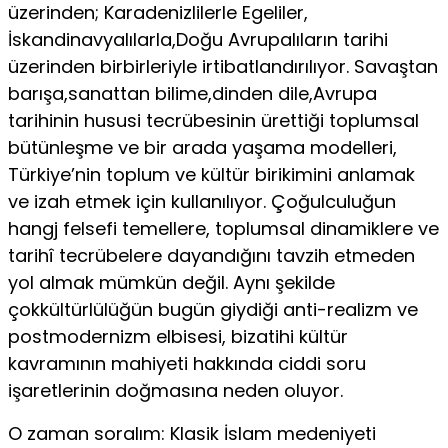
üzerinden; Karadenizlilerle Egeliler,
İskandinavyalılarla,Doğu Avrupalıların tarihi
üzerinden birbirleriyle irtibatlandırılıyor. Savaştan
barışa,sanattan bilime,dinden dile,Avrupa
tarihinin hususi tecrübesinin ürettiği toplumsal
bütünleşme ve bir arada yaşama modelleri,
Türkiye’nin toplum ve kültür birikimini anlamak
ve izah etmek için kullanılıyor. Çoğulculuğun
hangj felsefi temellere, toplumsal dinamiklere ve
tarihî tecrübelere dayandığını tavzih etmeden
yol almak mümkün değil. Aynı şekilde
çokkültürlülüğün bugün giydiği anti-realizm ve
postmodernizm elbisesi, bizatihi kültür
kavramının mahiyeti hakkında ciddi soru
işaretlerinin doğmasına neden oluyor.
O zaman soralım: Klasik İslam medeniyeti