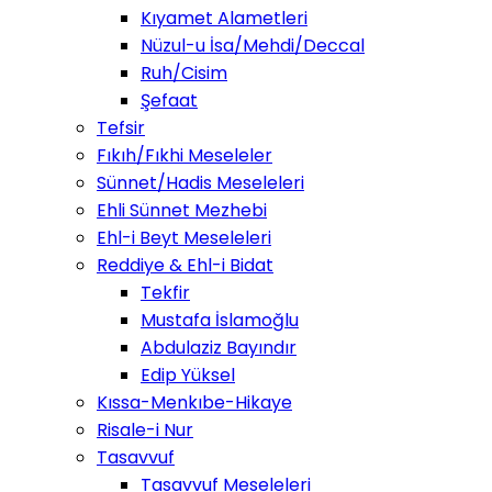
Kıyamet Alametleri
Nüzul-u İsa/Mehdi/Deccal
Ruh/Cisim
Şefaat
Tefsir
Fıkıh/Fıkhi Meseleler
Sünnet/Hadis Meseleleri
Ehli Sünnet Mezhebi
Ehl-i Beyt Meseleleri
Reddiye & Ehl-i Bidat
Tekfir
Mustafa İslamoğlu
Abdulaziz Bayındır
Edip Yüksel
Kıssa-Menkıbe-Hikaye
Risale-i Nur
Tasavvuf
Tasavvuf Meseleleri