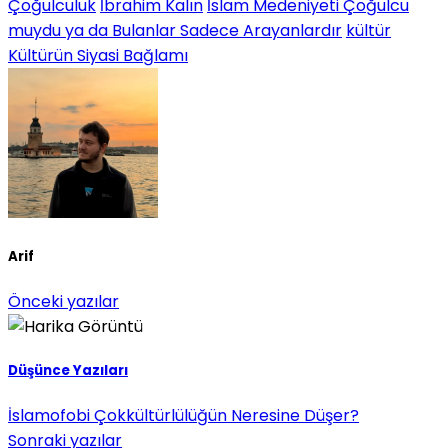
Çoğulculuk
İbrahim Kalın
İslam Medeniyeti Çoğulcu
muydu ya da Bulanlar Sadece Arayanlardır
kültür
Kültürün Siyasi Bağlamı
Arif
Önceki yazılar
Düşünce Yazıları
İslamofobi Çokkültürlülüğün Neresine Düşer?
Sonraki yazılar