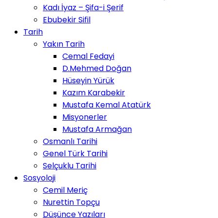
Kadı İyaz – Şifa-i Şerif
Ebubekir Sifil
Tarih
Yakın Tarih
Cemal Fedayi
D.Mehmed Doğan
Hüseyin Yürük
Kazım Karabekir
Mustafa Kemal Atatürk
Misyonerler
Mustafa Armağan
Osmanlı Tarihi
Genel Türk Tarihi
Selçuklu Tarihi
Sosyoloji
Cemil Meriç
Nurettin Topçu
Düşünce Yazıları