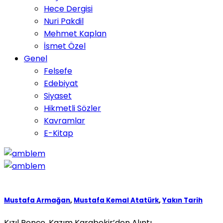
Hece Dergisi
Nuri Pakdil
Mehmet Kaplan
İsmet Özel
Genel
Felsefe
Edebiyat
Siyaset
Hikmetli Sözler
Kavramlar
E-Kitap
Mustafa Armağan
,
Mustafa Kemal Atatürk
,
Yakın Tarih
Kızıl Pençe, Kazım Karabekir’den Alıntı.