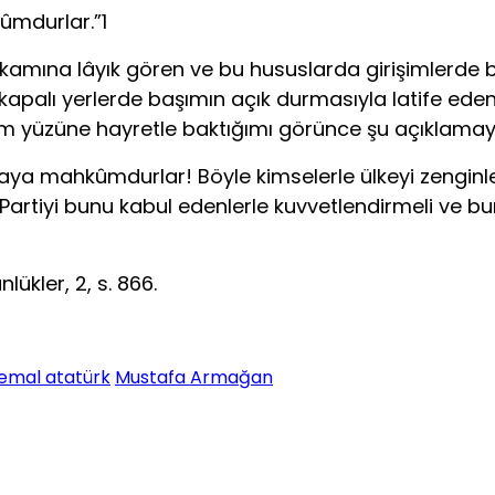
ûmdurlar.”1
amına lâyık gören ve bu hususlarda girişimlerde bu
apalı yerlerde başımın açık durmasıyla latife eden
m yüzüne hayretle baktığımı görünce şu açıklamayı
aya mahkûmdurlar! Böyle kimselerle ülkeyi zenginl
 Partiyi bunu kabul edenlerle kuvvetlendirmeli ve bu
lükler, 2, s. 866.
kemal atatürk
Mustafa Armağan