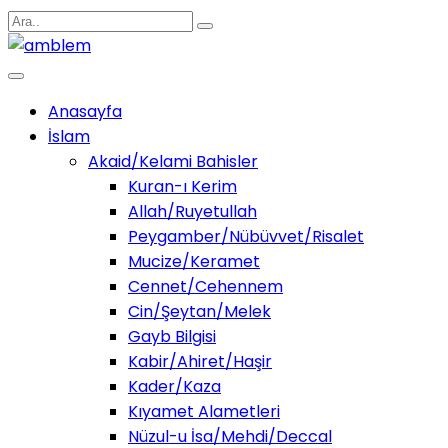
Anasayfa
İslam
Akaid/Kelami Bahisler
Kuran-ı Kerim
Allah/Ruyetullah
Peygamber/Nübüvvet/Risalet
Mucize/Keramet
Cennet/Cehennem
Cin/Şeytan/Melek
Gayb Bilgisi
Kabir/Ahiret/Haşir
Kader/Kaza
Kıyamet Alametleri
Nüzul-u İsa/Mehdi/Deccal