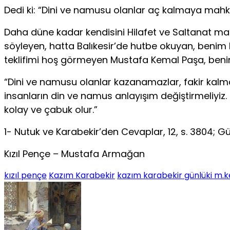
Dedi ki: “Dini ve namusu olanlar aç kalmaya mahk
Daha düne kadar kendisini Hilafet ve Saltanat mak
söyleyen, hatta Balıkesir’de hutbe okuyan, benim k
teklifimi hoş görmeyen Mustafa Kemal Paşa, beni
“Dini ve namusu olanlar kazanamazlar, fakir kalm
insanların din ve namus anlayışım değiştirmeliyiz.
kolay ve çabuk olur.”
1- Nutuk ve Karabekir’den Cevaplar, 12, s. 3804; Gün
Kızıl Pençe – Mustafa Armağan
kızıl pençe
Kazım Karabekir
kazım karabekir günlüki m.