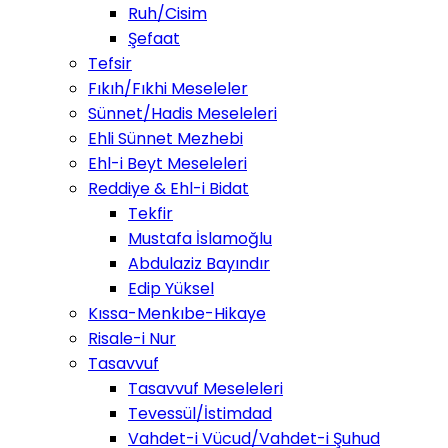
Ruh/Cisim
Şefaat
Tefsir
Fıkıh/Fıkhi Meseleler
Sünnet/Hadis Meseleleri
Ehli Sünnet Mezhebi
Ehl-i Beyt Meseleleri
Reddiye & Ehl-i Bidat
Tekfir
Mustafa İslamoğlu
Abdulaziz Bayındır
Edip Yüksel
Kıssa-Menkıbe-Hikaye
Risale-i Nur
Tasavvuf
Tasavvuf Meseleleri
Tevessül/İstimdad
Vahdet-i Vücud/Vahdet-i Şuhud