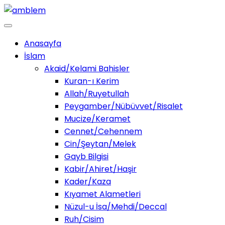
Anasayfa
İslam
Akaid/Kelami Bahisler
Kuran-ı Kerim
Allah/Ruyetullah
Peygamber/Nübüvvet/Risalet
Mucize/Keramet
Cennet/Cehennem
Cin/Şeytan/Melek
Gayb Bilgisi
Kabir/Ahiret/Haşir
Kader/Kaza
Kıyamet Alametleri
Nüzul-u İsa/Mehdi/Deccal
Ruh/Cisim