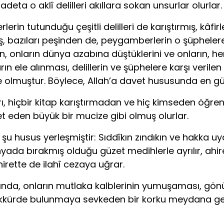
 adeta o aklî delilleri akıllara sokan unsurlar olurlar.
in tutunduğu çeşitli delilleri de karıştırmış, kâfirler
bazıları peşinden de, peygamberlerin o şüphelere k
çin, onların dünya azabına düştüklerini ve onların,
arın ele alınması, delillerin ve şüphelere karşı veril
ile olmuştur. Böylece, Allah’a davet hususunda en gü
rı, hiçbir kitap karıştırmadan ve hiç kimseden öğr
t eden büyük bir mucize gibi olmuş olurlar.
a şu husus yerleşmiştir: Sıddîkın zındıkın ve hakka 
ada bırakmış olduğu güzet medihlerle ayrılır, ahire
irette de ilahî cezaya uğrar.
ğında, onların mutlaka kalblerinin yumuşaması, gön
efekkürde bulunmaya sevkeden bir korku meydana geli