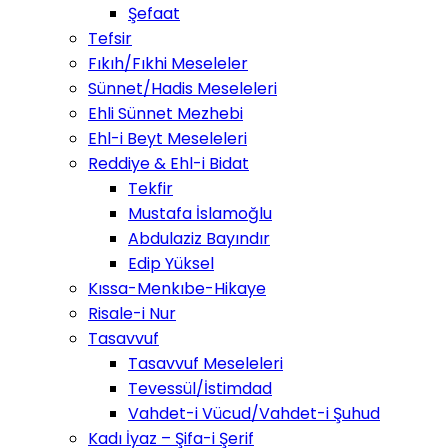
Şefaat
Tefsir
Fıkıh/Fıkhi Meseleler
Sünnet/Hadis Meseleleri
Ehli Sünnet Mezhebi
Ehl-i Beyt Meseleleri
Reddiye & Ehl-i Bidat
Tekfir
Mustafa İslamoğlu
Abdulaziz Bayındır
Edip Yüksel
Kıssa-Menkıbe-Hikaye
Risale-i Nur
Tasavvuf
Tasavvuf Meseleleri
Tevessül/İstimdad
Vahdet-i Vücud/Vahdet-i Şuhud
Kadı İyaz – Şifa-i Şerif