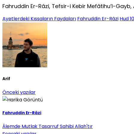
Fahruddin Er-Râzi, Tefsir-i Kebir Mefâtihu’l-Gayb, A
Ayetlerdeki Kıssaların Faydaları
Fahruddin Er-Râzi
Hud 10
Arif
Önceki yazılar
Fahruddin Er-Râzi
Âlemde Mutlak Tasarruf Sahibi Allah'tır
Sonraki yazılar