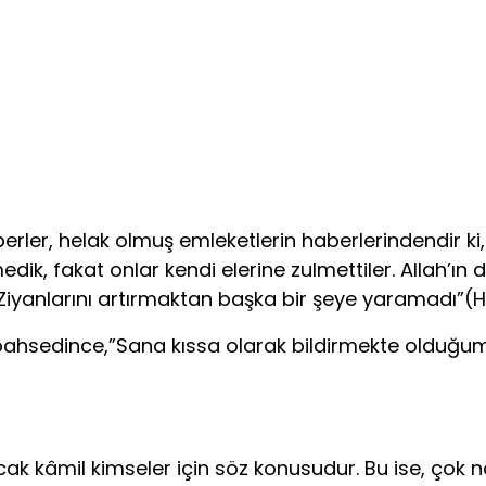
ler, helak olmuş emleketlerin haberlerindendir ki, o
dik, fakat onlar kendi elerine zulmettiler. Allah’ın 
Ziyanlarını artırmaktan başka bir şeye yaramadı”(H
dan bahsedince,”Sana kıssa olarak bildirmekte olduğ
cak kâmil kimseler için söz konusudur. Bu ise, çok nâd