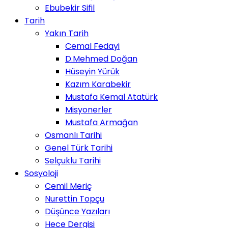
Ebubekir Sifil
Tarih
Yakın Tarih
Cemal Fedayi
D.Mehmed Doğan
Hüseyin Yürük
Kazım Karabekir
Mustafa Kemal Atatürk
Misyonerler
Mustafa Armağan
Osmanlı Tarihi
Genel Türk Tarihi
Selçuklu Tarihi
Sosyoloji
Cemil Meriç
Nurettin Topçu
Düşünce Yazıları
Hece Dergisi