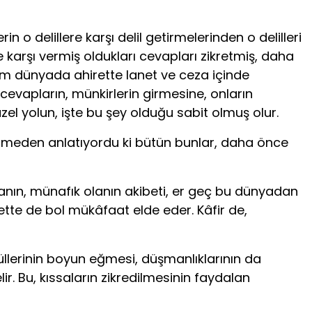
in o delillere karşı delil getirmelerinden o delilleri
arşı vermiş oldukları cevapları zikretmiş, daha
 hem dünyada ahirette lanet ve ceza içinde
en cevapların, münkirlerin girmesine, onların
zel yolun, işte bu şey olduğu sabit olmuş olur.
enmeden anlatıyordu ki bütün bunlar, daha önce
uyanın, münafık olanın akibeti, er geç bu dünyadan
tte de bol mükâfaat elde eder. Kâfir de,
üllerinin boyun eğmesi, düşmanlıklarının da
r. Bu, kıssaların zikredilmesinin faydalan