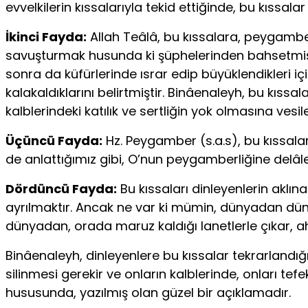
evvelkilerin kıssalarıyla tekid ettiğinde, bu kıssalar
İkinci Fayda:
Allah Teâlâ, bu kıssalara, peygamberler
savuşturmak husunda ki şüphelerinden bahsetmiş, 
sonra da küfürlerinde ısrar edip büyüklendikleri i
kalakaldıklarını belirtmiştir. Binâenaleyh, bu kıssal
kalblerindeki katılık ve sertliğin yok olmasına ves
Üçüncü Fayda:
Hz. Peygamber (s.a.s), bu kıssala
de anlattığımız gibi, O’nun peygamberliğine delâle
Dördüncü Fayda:
Bu kıssaları dinleyenlerin aklın
ayrılmaktır. Ancak ne var ki mümin, dünyadan düny
dünyadan, orada maruz kaldığı lanetlerle çıkar, ah
Binâenaleyh, dinleyenlere bu kıssalar tekrarlandı
silinmesi gerekir ve onların kalblerinde, onları t
hususunda, yazılmış olan güzel bir açıklamadır.