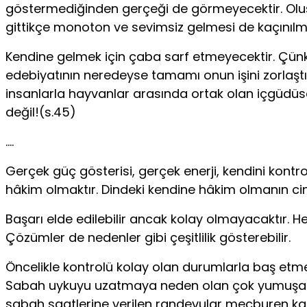
göstermediğinden gerçeği de görmeyecektir. Oluşt
gittikçe monoton ve sevimsiz gelmesi de kaçınılm
Kendine gelmek için çaba sarf etmeyecektir. Çünk
edebiyatının neredeyse tamamı onun işini zorlaştır
insanlarla hayvanlar arasında ortak olan içgüdüs
değil!(s.45)
….
Gerçek güç gösterisi, gerçek enerji, kendini kontr
hâkim olmaktır. Dindeki kendine hâkim olmanın cin
Başarı elde edilebilir ancak kolay olmayacaktır. 
Çözümler de nedenler gibi çeşitlilik gösterebilir.
Öncelikle kontrolü kolay olan durumlarla baş et
Sabah uykuyu uzatmaya neden olan çok yumuşak 
sabah saatlerine verilen randevular mecburen kal