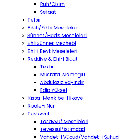
Ruh/Cisim
Şefaat
Tefsir
Fıkıh/Fıkhi Meseleler
Sünnet/Hadis Meseleleri
Ehli Sünnet Mezhebi
Ehl-i Beyt Meseleleri
Reddiye & Ehl-i Bidat
Tekfir
Mustafa İslamoğlu
Abdulaziz Bayındır
Edip Yüksel
Kıssa-Menkıbe-Hikaye
Risale-i Nur
Tasavvuf
Tasavvuf Meseleleri
Tevessül/İstimdad
Vahdet-i Vücud/Vahdet-i Şuhud