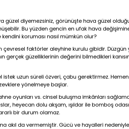
ava güzel diyemezsiniz, görünüşte hava güzel olduğu
önüşebilir. Bu yüzden gencin en ufak hava değişim
 kendini koruması nasıl mümkün olur?
çevresel faktörler aleyhine kurulu gibidir. Düzgün 
n gerçek güzelliklerinin değerini bilmedikleri kanıs
istek uzun süreli özveri, çabu gerektirmez. Hemen 
zevklere yönelmeye başlar.
sahne oyunları vs. cinsel buluşma imkânları sağlam
lar, heyecan dolu akşam, ışıldar ile bomboş odası a
ararlı bir durum olamaz.
se ona akıl da vermemiştir. Gücü ve hayalleri neden