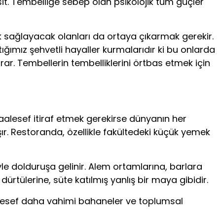
it. Tembelliğe sebep olan psikolojik tüm güçler
ık sağlayacak olanları da ortaya çıkarmak gerekir.
ığımız şehvetli hayaller kurmalarıdır ki bu onlarda
ırar. Tembellerin tembelliklerini örtbas etmek için
Maalesef itiraf etmek gerekirse dünyanın her
şır. Restoranda, özellikle fakültedeki küçük yemek
e dolduruşa gelinir. Alem ortamlarına, barlara
ürtülerine, süte katılmış yanlış bir maya gibidir.
aalesef daha vahimi bahaneler ve toplumsal