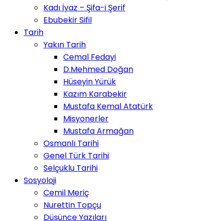
Kadı İyaz – Şifa-i Şerif
Ebubekir Sifil
Tarih
Yakın Tarih
Cemal Fedayi
D.Mehmed Doğan
Hüseyin Yürük
Kazım Karabekir
Mustafa Kemal Atatürk
Misyonerler
Mustafa Armağan
Osmanlı Tarihi
Genel Türk Tarihi
Selçuklu Tarihi
Sosyoloji
Cemil Meriç
Nurettin Topçu
Düşünce Yazıları