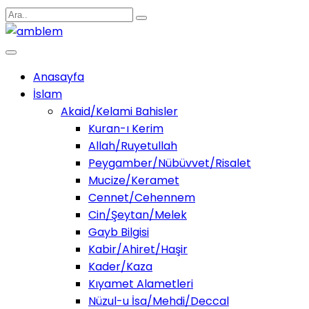
Anasayfa
İslam
Akaid/Kelami Bahisler
Kuran-ı Kerim
Allah/Ruyetullah
Peygamber/Nübüvvet/Risalet
Mucize/Keramet
Cennet/Cehennem
Cin/Şeytan/Melek
Gayb Bilgisi
Kabir/Ahiret/Haşir
Kader/Kaza
Kıyamet Alametleri
Nüzul-u İsa/Mehdi/Deccal