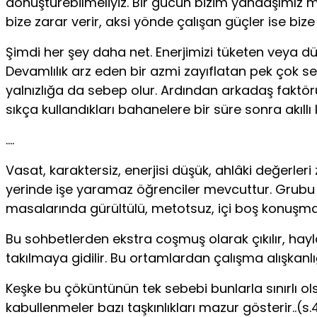
dönüştürebilmeliyiz. Bir gücün bizim yandaşımız m
bize zarar verir, aksi yönde çalışan güçler ise biz
Şimdi her şey daha net. Enerjimizi tüketen veya d
Devamlılık arz eden bir azmi zayıflatan pek çok se
yalnızlığa da sebep olur. Ardından arkadaş faktörü g
sıkça kullandıkları bahanelere bir süre sonra akıllı
….
Vasat, karaktersiz, enerjisi düşük, ahlâki değerler
yerinde işe yaramaz öğrenciler mevcuttur. Grubu bul
masalarında gürültülü, metotsuz, içi boş konuşmal
Bu sohbetlerden ekstra coşmuş olarak çıkılır, hay
takılmaya gidilir. Bu ortamlardan çalışma alışkanlığ
Keşke bu çöküntünün tek sebebi bunlarla sınırlı o
kabullenmeler bazı taşkınlıkları mazur gösterir..(s.