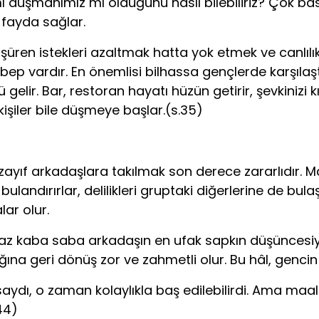
ı düşmanımız mı olduğunu nasıl bilebiliriz? Çok bas
e fayda sağlar.
üşüren istekleri azaltmak hatta yok etmek ve canlıl
bep vardır. En önemlisi bilhassa gençlerde karşılaşt
elir. Bar, restoran hayatı hüzün getirir, şevkinizi k
 kişiler bile düşmeye başlar.(s.35)
i zayıf arkadaşlara takılmak son derece zararlıdır. 
andırırlar, delilikleri gruptaki diğerlerine de bula
ar olur.
laz kaba saba arkadaşın en ufak sapkın düşüncesiyl
ına geri dönüş zor ve zahmetli olur. Bu hâl, gencin d
lsaydı, o zaman kolaylıkla baş edilebilirdi. Ama m
44)