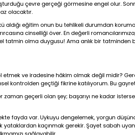
urduğu çevre gerçeği görmesine engel olur. Sonra 
az olacaktır.
ü aldığı eğitim onun bu tehlikeli durumdan korumak
ırcasına cinselliği över. En değerli romancılarımız
el tatmin olma duygusu! Ama anlık bir tatminden b
ol etmek ve iradesine hâkim olmak değil midir? Gerç
sel kontrolden geçtiği fikrine katılıyorum. Bu gayr
Her zaman geçerli olan şey; başarıyı ne kadar ister
mekte fayda var. Uykuyu dengelemek, yorgun düşün
yataklardan kaçınmak gerekir. Şayet sabah uyand
kmamızı sağlayabilir.