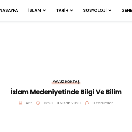
NASAYFA
İSLAM
TARIH
SOSYOLOJI
GENE
YAVUZ KÖKTAŞ
İslam Medeniyetinde Bilgi Ve Bilim
Arif
16:23 - 11 Nisan 2020
0 Yorumlar