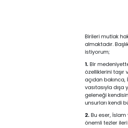
Birileri mutlak h
almaktadır. Başlı
istiyorum;
1.
Bir medeniyett
özelliklerini taşı
açıdan bakınca, 
vasıtasıyla dışa 
geleneği kendisi
unsurları kendi b
2.
Bu eser, İslam
önemli tezler ile