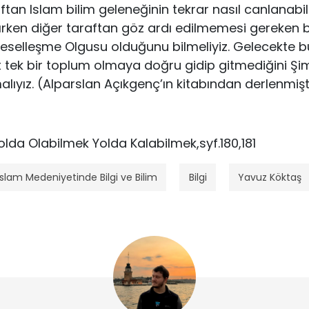
tan Islam bilim geleneğinin tekrar nasıl canlanabi
ırken diğer taraftan göz ardı edilmemesi gereken 
selleşme Olgusu olduğunu bilmeliyiz. Gelecekte bü
at tek bir toplum olmaya doğru gidip gitmediğini Ş
ıyız. (Alparslan Açıkgenç’ın kitabından derlenmişt
lda Olabilmek Yolda Kalabilmek,syf.180,181
İslam Medeniyetinde Bilgi ve Bilim
Bilgi
Yavuz Köktaş