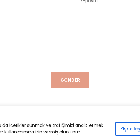
GÖNDER
© 2024. İlimcephesi.com |
Yasal Bildiri
|
İletişim
ya da içerikler sunmak ve trafiğimizi analiz etmek
Kişiselleş
ez kullanımımıza izin vermiş olursunuz.