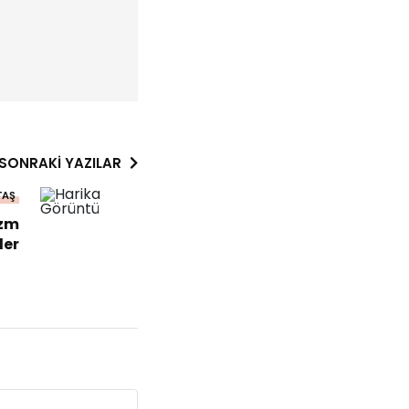
SONRAKI YAZILAR
TAŞ
izm
ler