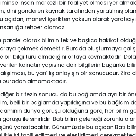
liminse insan merkezli bir faaliyet olması yer almak
im, dini gönderen kaynak tarafından yaratılmış olan 
u açıdan, manevi içerikten yoksun olarak yaratıcıyı 
i insanlığa rehber olamaz.
paralel olarak bilimin tek ve başlıca hakîkat olduğ
ecraya çekmek demektir. Burada oluşturmaya çalışt
yle bir bilgi türü olmadığını ortaya koymaktadır. Dol
erilen kainatın yapısına dair bilgilerin bugünkü bili
ışılması, bu yan’ lış anlayışın bir sonucudur. Zira d
ü buradan almamaktadır.
z diğer bir tezin sonucu da bu bağlamda ayrı bir ö
lim, belli bir bağlamda yapıldıgına ve bu bağlam d
adamının dünya görüşü olduğuna göre, her bilim ge
 görüşü ile sınırlıdır. Batı bilim geleneği zorunlu o
üşünü yansıtacaktır. Günümüzde bu açıdan Batı bil
llikle iyi tahlil edilmesi ve eleştirilmesi gerekmekted