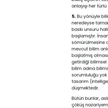
anlayışı her türl
5.
Bu yönüyle bilim
neredeyse tamame
baskı unsuru hali
başlamıştır. İnsan
sömürülmesine ar
mevcut bilim anl
başlatmış olması
getirdiği bilimse
bilim adına bilim
sorumluluğu yok 
tasarım (intellig
düşmektedir.
Bütün bunlar, asl
çöküş nazariyemi