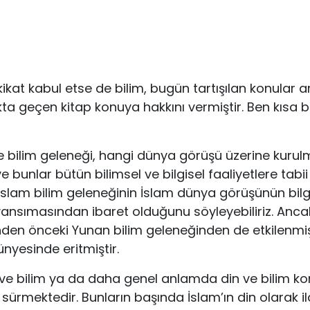
akikat kabul etse de bilim, bugün tartışılan konular a
kta geçen kitap konuya hakkını vermiştir. Ben kısa 
e bilim geleneği, hangi dünya görüşü üzerine kuru
r ve bunlar bütün bilimsel ve bilgisel faaliyetlere tabi
İslam bilim geleneğinin İslam dünya görüşünün bilgi
yansımasından ibaret olduğunu söyleyebiliriz. Anca
nden önceki Yunan bilim geleneğinden de etkilenmi
ünyesinde eritmiştir.
 ve bilim ya da daha genel anlamda din ve bilim k
ri sürmektedir. Bunların başında İslam’ın din olarak 