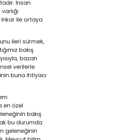
tadır. İnsan
varlığı
inkar ile ortaya
unu ileri sürmek,
ığımız bakış
ayısıyla, bazan
msel verilerle
inin buna ihtiyacı
nem
a en özel
leneğinin bakış
larak bu durumda
im geleneğinin
ir. Mevcut bilim