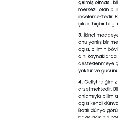
gelmiş olması, bi
merkezli olan bil
incelemektedir. B
çıkan hiçbir bilg
3.
İkinci maddeye 
onu yanlış bir m
açısı, bilimin bö
dini kaynaklarda v
desteklenmeye çal
yoktur ve gücün
4.
Geliştirdiğimi
arzetmektedir. Bi
anlamıyla bilim 
açısı kendi dünya
Batılı dünya gör
bakış açısının öze