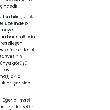
çindedir.
aten bilim, artık
r üzerinde bir
 etmeye
arın baskı altında
reselleşen
re felaketlerini
zariyesinin
 dünya görüşü,
hrevi
a), akılcı
uklar içerisine
. Eğer bilimsel
nu getirecektir.