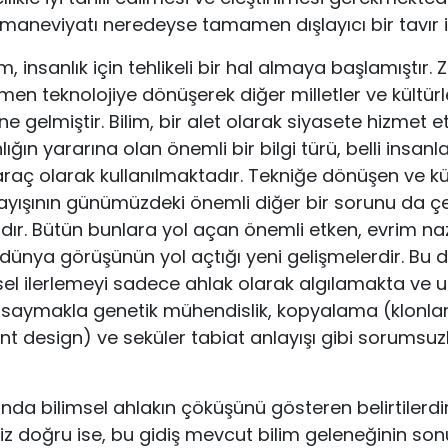
ü maneviyatı neredeyse tamamen dışlayıcı bir tavır i
, insanlık için tehlikeli bir hal almaya başlamıştır. Z
n teknolojiye dönüşerek diğer milletler ve kültürle
ne gelmiştir. Bilim, bir alet olarak siyasete hizmet
lığın yararına olan önemli bir bilgi türü, belli insanl
aç olarak kullanılmaktadır. Tekniğe dönüşen ve kü
ayışının günümüzdeki önemli diğer bir sorunu da çev
dır. Bütün bunlara yol açan önemli etken, evrim na
l dünya görüşünün yol açtığı yeni gelişmelerdir. Bu
sel ilerlemeyi sadece ahlak olarak algılamakta ve u
saymakla genetik mühendislik, kopyalama (klonlam
ent design) ve seküler tabiat anlayışı gibi sorumsuzl
ında bilimsel ahlakın çöküşünü gösteren belirtilerdir
z doğru ise, bu gidiş mevcut bilim geleneğinin sonu