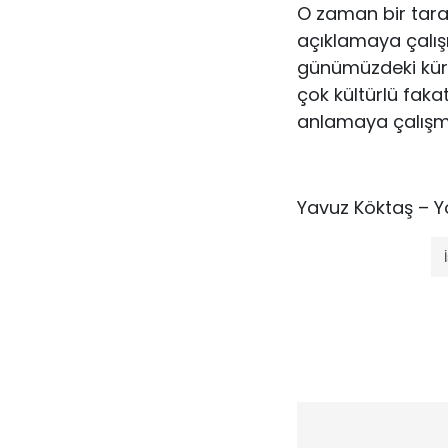
O zaman bir taraf
açıklamaya çalış
günümüzdeki küre
çok kültürlü fak
anlamaya çalışmal
Yavuz Köktaş – Yo