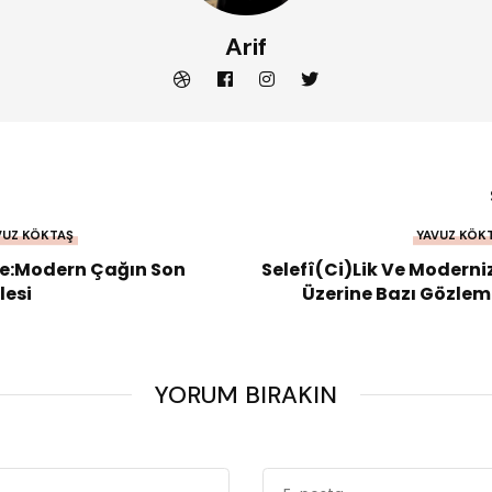
Arif
VUZ KÖKTAŞ
YAVUZ KÖK
le:Modern Çağın Son
Selefî(ci)lik Ve Modern
lesi
Üzerine Bazı Gözlem
YORUM BIRAKIN