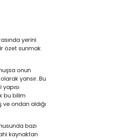
rasında yerini
bir özet sunmak
lmuşsa onun
i olarak yansır. Bu
 yapısı
k bu bilim
ş ve ondan aldığı
onusunda bazı
ilahi kaynaktan