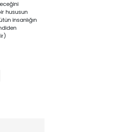
leceğini
bir hususun
tün insanlığın
imdiden
ir)