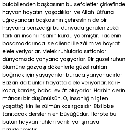
bulabilenden başkasının bu sefaletler çirkefinde
hayvan hayatını yaşadıkları ve Allah lütfuna
uğrayandan başkasının çehresinin de bir
hayvana benzediği bu dünyada görülen zekâ
farkları insanı insanın kurdu yapmıştır. İradenin
basamaklarında ise dilenci ile zâlim ve hoyrat
elele veriyorlar. Melek ruhlularla sırtlanlar
dünyamızda yanyana yaşıyorlar. Bir güzel ruhun
ölümüne gözyaşı dökenlerle güzel ruh­ları
boğmak için yaşayanlar burada yanyanadırlar.
Bazan da bunlar hayatta elele veriyorlar. Karı-
koca, kardeş, baba, evlât oluyorlar. Harbin derin
mânası bir düşünülsün. O, insanlığın içten
yaşattığı kin ile zülmün kasırgasıdır. Bizi bize
tanıtacak derslerin en büyü­ğüdür. Harpte bu
bütün hayvan ruhları sanki yarışmaya
hazırlanmıştır.