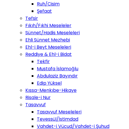
Ruh/Cisim
Şefaat
Tefsir
Fıkıh/Fıkhi Meseleler
Sünnet/Hadis Meseleleri
Ehli Sünnet Mezhebi
Ehl-i Beyt Meseleleri
Reddiye & Ehl-i Bidat
Tekfir
Mustafa İslamoğlu
Abdulaziz Bayındır
Edip Yüksel
Kıssa-Menkıbe-Hikaye
Risale-i Nur
Tasavvuf
Tasavvuf Meseleleri
Tevessül/İstimdad
Vahdet-i Vücud/Vahdet-i Şuhud