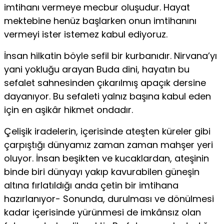
imtihanı vermeye mecbur oluşudur. Hayat
mektebine henüz başlarken onun imtihanını
vermeyi ister istemez kabul ediyoruz.
İnsan hilkatin böyle sefil bir kurbanıdır. Nirvana’yı
yani yokluğu arayan Buda dini, hayatın bu
sefalet sahnesinden çıkarılmış apaçık dersine
dayanıyor. Bu sefaleti yalnız başına kabul eden
için en aşi­kâr hikmet ondadır.
Çelişik iradelerin, içerisinde ateşten küreler gibi
çarpıştığı dünyamız zaman zaman mahşer yeri
oluyor. İnsan beşikten ve kucaklardan, ateşinin
binde biri dünyayı yakıp kavurabilen güne­şin
altına fırlatıldığı anda çetin bir imtihana
hazırlanıyor- Sonunda, durulması ve dönülmesi
kadar içerisinde yürünmesi de imkânsız olan