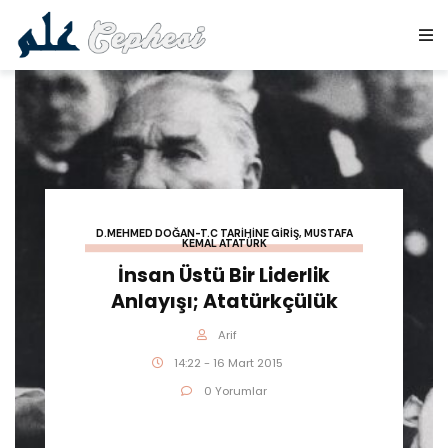
D.MEHMED DOĞAN-T.C TARIHINE GIRIŞ
,
MUSTAFA
KEMAL ATATÜRK
İnsan Üstü Bir Liderlik
Anlayışı; Atatürkçülük
Arif
14:22 - 16 Mart 2015
0 Yorumlar