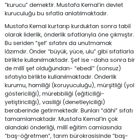
“kurucu” demektir. Mustafa Kemal’in devlet
kuruculuğu bu sıfatla anlatılmaktadır.
Mustafa Kemal kurtarıp kurduktan sonra tabiî
olarak liderlik, önderlik sıfatlarıyla öne çıkmıştır.
Bu seriden “şef’ sıfatını da unutmamak
lâzımdır. Önder “büyük, yüce, ulu” gibi sıfatlarla
birlikte kullanılmaktadır. Şef ise -daha sonra bir
de millî şef olduğundan- “ebedî” (sonsuz)
sıfatıyla birlikte kullanılmaktadır. Önderlik
kurumu, hamiliği (koruyuculuğu), mürşitliği (yol
göstericiliği), mürebbiliği (eğiticiliği-
yetiştiriciliği), vasiliği (denetleyiciliği)
beraberinde getirmektedir. Bunları “dâhi” sıfatı
tamamlamaktadır. Mustafa Kemal’in çok
alandaki önderliği, millî eğitim camiasında
“baş-öğretmen”, tarım bürokrasisinde “baş-