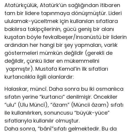
Atatürkçülük, Atatürk’ün sağlığından itibaren
tam bir lidere tapınmaya dönüşmüştür. Lideri
ululamak-yüceltmek için kullanılan sıfatlara
bakılırsa takipçilerinin, gücü geniş bir alanı
kuşatan böyle fevkalbeşer/insanüstü bir liderin
ardından her hangi bir şey yapmaları, varlık
göstermeleri mümkün değildir (gerekli de
değildir, çünkü lider en mükemmelini
yapmıştır). Mustafa Kemal’in ilk sıfatları
kurtarıcılıkla ilgili olanlardır:
Halaskar, müncî. Daha sonra bu iki osmanlıca
sıfatın yerine “kurtarıcı” denilmişir. Öncekiler
“ulu” (Ulu Müncî), “âzam” (Müncii âzam) sıfatı
ile kullanılırken, sonuncusu “büyük-yüce”
sıfatlarıyla kullanılır olmuştur.
Daha sonra, “bânî”sıfatı gelmektedir. Bu da