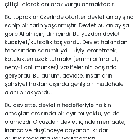
çiftçi” olarak anılarak vurgulanmaktadır. .
Bu topraklar üzerinde otoriter devlet anlayışına
sahip bir tarih yaşanmıştır. Devlet bu anlayışa
göre Allah için, din içindi. Bu yüzden devlet
kudsiyet/kutsallık taşıyordu. Devlet halkından,
tebasından sorumluydu. «İyiyi emretmek,
kötülükten uzak tutmak» (emr-i bil’maruf,
nehy-i anil münker) vazifelerinin başında
geliyordu. Bu durum, devlete, insanların
şahsiyet haklan dışında geniş bir müdahale
alanı bırakıyordu.
Bu devlette, devletin hedefleriyle halkın
amaçlan arasında bir ayırımı yoktu, ya da
olamazdı. O yüzden devlet içinde menfaate,
inanca ve düşünceye dayanan iktidar
gruplaşmalarına yer verilmemişti.