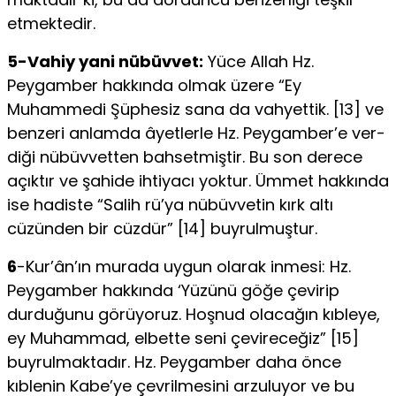
etmektedir.
5-Vahiy yani nübüvvet:
Yüce Allah Hz.
Peygamber hakkında olmak üzere “Ey
Muhammedi Şüphesiz sana da vahyettik. [13] ve
benzeri anlamda âyetlerle Hz. Peygamber’e ver­
diği nübüvvetten bahsetmiştir. Bu son derece
açıktır ve şahide ihtiyacı yoktur. Ümmet hakkında
ise hadiste “Salih rü’ya nübüvvetin kırk altı
cüzünden bir cüzdür” [14] buyrulmuştur.
6
-Kur’ân’ın murada uygun olarak inmesi: Hz.
Peygamber hakkında ‘Yüzünü göğe çevirip
durduğunu görüyoruz. Hoşnud olacağın kıbleye,
ey Muhammad, elbette seni çevireceğiz” [15]
buy­rulmaktadır. Hz. Peygamber daha önce
kıblenin Kabe’ye çevrilmesini arzuluyor ve bu