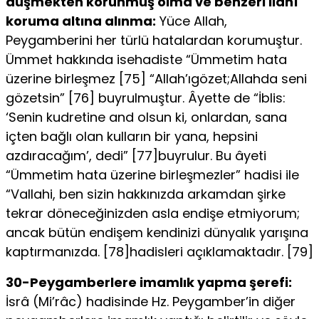
düşmekten korun­muş olma ve benzeri ilâhî
koruma altına alınma:
Yüce Allah,
Peygamberini her türlü hatalardan korumuştur.
Ümmet hakkında isehadiste “Ümmetim hata
üzerine birleşmez [75] “Allah’ıgözet;Allahda seni
gözetsin” [76] buyrulmuştur. Âyette de “İblis:
‘Senin kudretine and olsun ki, onlardan, sana
içten bağlı olan kulların bir yana, hepsi­ni
azdıracağım’, dedi” [77]buyrulur. Bu âyeti
“Ümmetim hata üzerine birleşmezler” hadisi ile
“Vallahi, ben sizin hakkınızda arkamdan şir­ke
tekrar döneceğinizden asla endişe etmiyorum;
ancak bütün endi­şem kendinizi dünyalık yarışına
kaptırmanızda. [78]hadisleri açık­lamaktadır. [79]
30-Peygamberlere imamlık yapma şerefi:
İsrâ (Mi’râc) ha­disinde Hz. Peygamber’in diğer