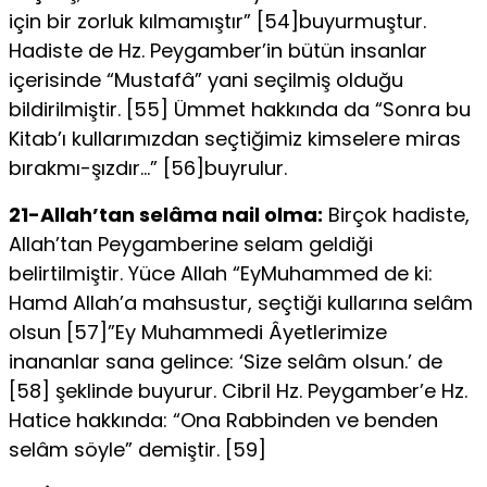
için bir zorluk kılmamıştır” [54]bu­yurmuştur.
Hadiste de Hz. Peygamber’in bütün insanlar
içerisinde “Mustafâ” yani seçilmiş olduğu
bildirilmiştir. [55] Ümmet hakkında da “Sonra bu
Kitab’ı kullarımızdan seçtiğimiz kimselere miras
bırakmı-şızdır…” [56]buyrulur.
21-Allah’tan selâma nail olma:
Birçok hadiste,
Allah’tan Pey­gamberine selam geldiği
belirtilmiştir. Yüce Allah “EyMuhammed de ki:
Hamd Allah’a mahsustur, seçtiği kullarına selâm
olsun [57]”Ey Muhammedi Âyetlerimize
inananlar sana gelince: ‘Size selâm olsun.’ de
[58] şeklinde buyurur. Cibril Hz. Peygamber’e Hz.
Hatice hakkında: “Ona Rabbinden ve benden
selâm söyle” demiş­tir. [59]