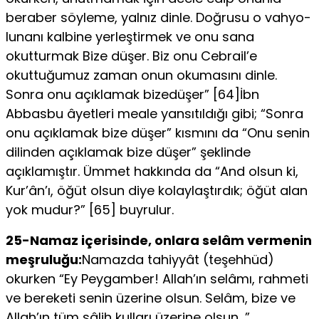
beraber söyleme, yalnız dinle. Doğrusu o vahyo-
lunanı kalbine yerleştirmek ve onu sana
okutturmak Bize düşer. Biz onu Cebrail’e
okuttuğumuz zaman onun okumasını dinle.
Sonra onu açıklamak bizedüşer” [64]İbn
Abbasbu âyetleri meale yansıtıldığı gibi; “Sonra
onu açıklamak bize düşer” kısmını da “Onu senin
dilinden açıklamak bize düşer” şeklinde
açıklamıştır. Ümmet hakkında da “And olsun ki,
Kur’ân’ı, öğüt olsun diye kolaylaştırdık; öğüt alan
yok mudur?” [65] buyrulur.
25-Namaz içerisinde, onlara selâm vermenin
meşruluğu:
Namazda tahiyyât (teşehhüd)
okurken “Ey Peygamber! Allah’ın selâmı, rahmeti
ve bereketi senin üzerine olsun. Selâm, bize ve
Allah’ın tüm sâlih kulları üzerine olsun…”