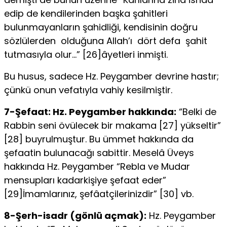
edip de ken­dilerinden başka şahitleri
bulunmayanların şahidliği, kendisinin doğru
sözlülerden olduğuna Allah’ı dört defa şahit
tutmasıyla olur…” [26]âyetleri inmişti.
Bu husus, sadece Hz. Peygamber devrine hastır;
çünkü onun ve­fatıyla vahiy kesilmiştir.
7-Şefaat: Hz. Peygamber hakkında:
“Belki de
Rabbin seni övülecek bir makama [27] yükseltir”
[28] buyrulmuştur. Bu ümmet hakkında da
şefaatin bulunacağı sabittir. Meselâ Üveys
hakkında Hz. Peygamber “Rebla ve Mudar
mensupları kadarkişiye şefa­at eder”
[29]İmamlarınız, şefâatçilerinizdir” [30] vb.
8-Şerh-isadr (gönlü açmak):
Hz. Peygamber