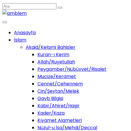
Anasayfa
İslam
Akaid/Kelami Bahisler
Kuran-ı Kerim
Allah/Ruyetullah
Peygamber/Nübüvvet/Risalet
Mucize/Keramet
Cennet/Cehennem
Cin/Şeytan/Melek
Gayb Bilgisi
Kabir/Ahiret/Haşir
Kader/Kaza
Kıyamet Alametleri
Nüzul-u İsa/Mehdi/Deccal