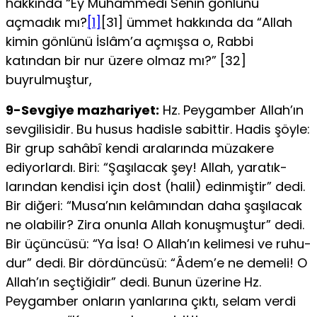
hak­kında “Ey Muhammedi Senin gönlünü
açmadık mı?
[1]
[31] ümmet hak­kında da “Allah
kimin gönlünü İslâm’a açmışsa o, Rabbi
katından bir nur üzere olmaz mı?” [32]
buyrulmuştur,
9-Sevgiye mazhariyet:
Hz. Peygamber Allah’ın
sevgilisidir. Bu husus hadisle sabittir. Hadis şöyle:
Bir grup sahâbî kendi aralarında müzakere
ediyorlardı. Biri: “Şaşılacak şey! Allah, yaratık­
larından kendisi için dost (halil) edinmiştir” dedi.
Bir diğeri: “Mu­sa’nın kelâmından daha şaşılacak
ne olabilir? Zira onunla Allah ko­nuşmuştur” dedi.
Bir üçüncüsü: “Ya İsa! O Allah’ın kelimesi ve ruhu­
dur” dedi. Bir dördüncüsü: “Âdem’e ne demeli! O
Allah’ın seçtiğidir” dedi. Bunun üzerine Hz.
Peygamber onların yanlarına çıktı, selam verdi