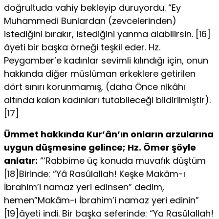
doğrultuda vahiy bekleyip duruyordu. “Ey
Muhammedi Bunlardan (zevcelerinden)
istediğini bırakır, istedi­ğini yanma alabilirsin. [16]
âyeti bir başka örneği teşkil eder. Hz.
Peygamber’e kadınlar sevimli kılındığı için, onun
hakkında diğer müslüman erkeklere getirilen
dört sınırı korunmamış, (daha Önce nikâhı
altında kalan kadınları tutabileceği bildirilmiştir).
[17]
Ümmet hakkında Kur’ân’ın onların arzularına
uygun düşmesine gelince;
Hz. Ömer şöyle
anlatır:
“‘Rabbime üç konuda muvafık düştüm
[18]Birinde: “Yâ Rasûlallah! Keşke Makâm-ı
İbrahim’i namaz yeri edinsen” dedim,
hemen”Makâm-ı İbrahim’i namaz yeri edinin”
[19]âyeti indi. Bir başka seferinde: “Ya Rasûlallah!