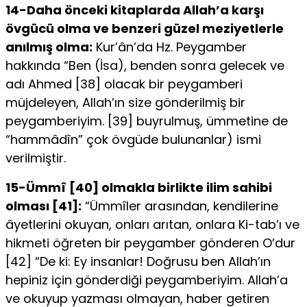
14-Daha önceki kitaplarda Allah’a karşı
övgücü olma ve benzeri güzel meziyetlerle
anılmış olma:
Kur’ân’da Hz. Peygam­ber
hakkında “Ben (İsa), benden sonra gelecek ve
adı Ahmed [38] olacak bir peygamberi
müjdeleyen, Allah’ın size gönderilmiş bir
peygamberiyim. [39] buyrulmuş, ümmetine de
“hammâdîn” çok övgüde bulunanlar) ismi
verilmiştir.
15-Ümmî [40] olmakla birlikte ilim sahibi
olması [41]:
“Ümmîler arasından, kendilerine
âyetlerini okuyan, onları arıtan, onlara Ki-tab’ı ve
hikmeti öğreten bir peygamber gönderen O’dur
[42] “De ki: Ey insanlar! Doğrusu ben Allah’ın
hepiniz için gönderdiği peygamberi­yim. Allah’a
ve okuyup yazması olmayan, haber getiren