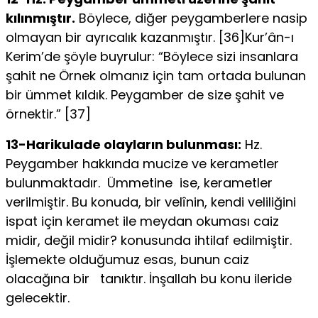
kılınmıştır.
Böylece, diğer peygamberlere nasip
olmayan bir ayrıcalık kazanmış­tır. [36]Kur’ân-ı
Kerim’de şöyle buyrulur: “Böylece sizi insanlara
şahit ne Örnek olmanız için tam ortada bulunan
bir ümmet kıldık. Peygam­ber de size şahit ve
örnektir.” [37]
13-Harikulade olayların bulunması:
Hz.
Peygamber hakkında mucize ve kerametler
bulunmaktadır. Ümmetine ise, kerametler
verilmiştir. Bu konuda, bir velînin, kendi veliliğini
ispat için keramet ile meydan okuması caiz
midir, değil midir? konusunda ihtilaf edilmiştir.
İşlemekte olduğumuz esas, bunun caiz
olacağına bir tanıktır. İnşallah bu konu ileride
gelecektir.