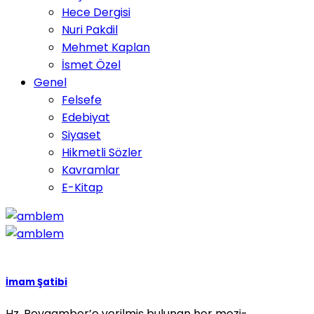
Hece Dergisi
Nuri Pakdil
Mehmet Kaplan
İsmet Özel
Genel
Felsefe
Edebiyat
Siyaset
Hikmetli Sözler
Kavramlar
E-Kitap
İmam Şatibi
Hz. Peygamber’e verilmiş bulunan her mezi­