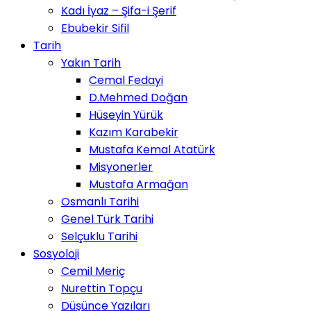
Kadı İyaz – Şifa-i Şerif
Ebubekir Sifil
Tarih
Yakın Tarih
Cemal Fedayi
D.Mehmed Doğan
Hüseyin Yürük
Kazım Karabekir
Mustafa Kemal Atatürk
Misyonerler
Mustafa Armağan
Osmanlı Tarihi
Genel Türk Tarihi
Selçuklu Tarihi
Sosyoloji
Cemil Meriç
Nurettin Topçu
Düşünce Yazıları