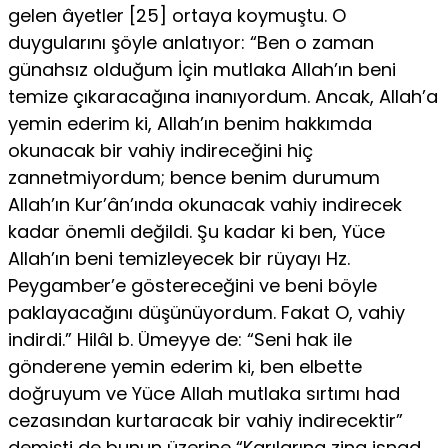
gelen âyetler [25] ortaya koymuştu. O
duygularını şöyle anlatıyor: “Ben o zaman
günahsız olduğum İçin mutlaka Allah’ın beni
temize çı­karacağına inanıyordum. Ancak, Allah’a
yemin ederim ki, Allah’ın be­nim hakkımda
okunacak bir vahiy indireceğini hiç
zannetmiyordum; bence benim durumum
Allah’ın Kur’ân’ında okunacak vahiy indire­cek
kadar önemli değildi. Şu kadar ki ben, Yüce
Allah’ın beni temizle­yecek bir rüyayı Hz.
Peygamber’e göstereceğini ve beni böyle
paklaya­cağını düşünüyordum. Fakat O, vahiy
indirdi.” Hilâl b. Ümeyye de: “Seni hak ile
gönderene yemin ederim ki, ben elbette
doğruyum ve Yüce Allah mutlaka sırtımı had
cezasından kurtaracak bir vahiy indi­recektir”
demişti de bunun üzerine “Karılarına zina isnad