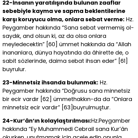
22-İnsanın yaratılışında bulunan zaaflar
sebebiyle kayma ve sapma beklentilerine
karşı koruyucu olma, onlara sebat verme:
Hz.
Peygamber hakkında “Sana sebat vermemiş ol­
saydık, and olsun ki, az da olsa onlara
meyledecektin” [60] ümmet hak­kında da “Allah
inananlara, dünya hayatında da âhirette de, o
sabit sözlerinde, daima sebat ihsan eder” [61]
buyrulur.
23-Minnetsiz ihsanda bulunmak:
Hz.
Peygamber hakkında “Doğrusu sana minnetsiz
bir ecir vardır [62] ümmethakkın-da da “Onlara
minnetsiz ecir vardır” [63]buyrulmuştur.
24-Kur’ân’ın kolaylaştırılması:
Hz.Peygamber
hakkında “Ey Muhammedi Cebrail sana Kur’ân
okurken, unutmamak için acele edip onunla