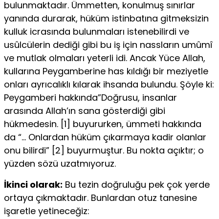
bulunmaktadır. Ümmetten, konul­muş sınırlar
yanında durarak, hüküm istinbatına gitmeksizin
kulluk icrasında bulunmaları istenebilirdi ve
usûlcülerin dediği gibi bu iş için nassların umûmî
ve mutlak olmaları yeterli idi. Ancak Yüce Allah,
kullarına Peygamberine has kıldığı bir meziyetle
onları ayrıcalıklı kı­larak ihsanda bulundu. Şöyle ki:
Peygamberi hakkında”Doğrusu, in­sanlar
arasında Allah’ın sana gösterdiği gibi
hükmedesin. [1] buyu­rurken, ümmeti hakkında
da “… Onlardan hüküm çıkarmaya kadir olanlar
onu bilirdi” [2] buyurmuştur. Bu nokta açıktır; o
yüzden sözü uzatmıyoruz.
İkinci olarak:
Bu tezin doğruluğu pek çok yerde
ortaya çıkmakta­dır. Bunlardan otuz tanesine
işaretle yetineceğiz: