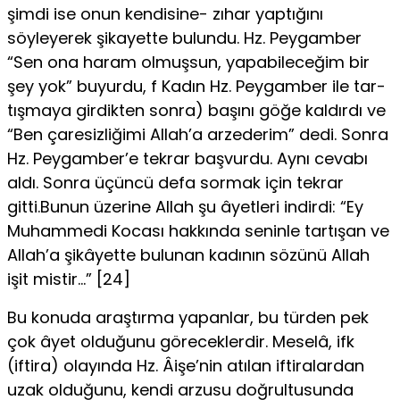
şimdi ise onun kendisine- zıhar yaptığını
söyleyerek şikayette bulun­du. Hz. Peygamber
“Sen ona haram olmuşsun, yapabilece­ğim bir
şey yok” buyurdu, f Kadın Hz. Peygamber ile tar­
tışmaya girdikten sonra) başını göğe kaldırdı ve
“Ben çaresizliğimi Al­lah’a arzederim” dedi. Sonra
Hz. Peygamber’e tekrar baş­vurdu. Aynı cevabı
aldı. Sonra üçüncü defa sormak için tekrar
gitti.Bunun üzerine Allah şu âyetleri indirdi: “Ey
Muhammedi Kocası hak­kında seninle tartışan ve
Allah’a şikâyette bulunan kadının sözünü Allah
işit mistir…” [24]
Bu konuda araştırma yapanlar, bu türden pek
çok âyet olduğunu göreceklerdir. Meselâ, ifk
(iftira) olayında Hz. Âişe’nin atılan iftiralardan
uzak olduğunu, kendi arzusu doğrultu­sunda