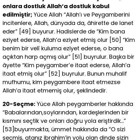
onlara dostluk Al­lah’a dostluk kabul
edilmiştir;
Yüce Allah “Allah’ı ve Peygamberini
in­citenlere, Allah, dünyada da, âhirette de lanet
eder” [49] buyurur. Ha­dislerde de “Kim bana
eziyet ederse, Allah’a eziyet etmiş olur [50] “Kim
benim bir velî kuluma eziyet ederse, o bana
açıktan harp açmış olur” [51] buyrulur. Başka bir
âyette “Kim peygamber’e itaat ederse, Allah’a
itaat etmiş olur” [52] buyrulur. Bunun muhalif
mufhumu, kim peygambere itaat etmezse
Allah’a itaat etmemiş olur, şeklindedir.
20-Seçme:
Yüce Allah peygamberler hakkında
“Babalarından,soylarından, kardeşlerinden bir
kısmını seçtik ve onları doğru yola eriştirdik…”
[53]buyurmakta, ümmet hakkında da “O sizi
seçmiş, ata­nız ibrahim’in yolu olan dinde sizin