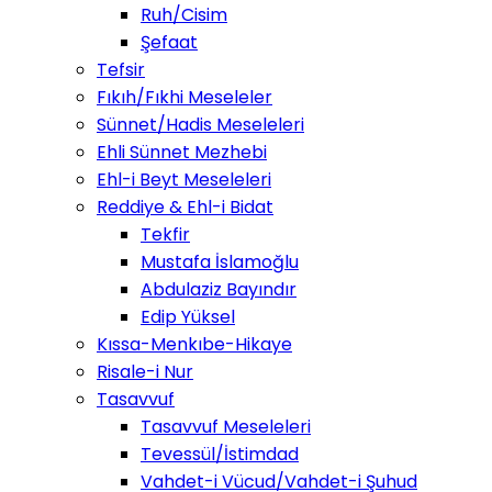
Ruh/Cisim
Şefaat
Tefsir
Fıkıh/Fıkhi Meseleler
Sünnet/Hadis Meseleleri
Ehli Sünnet Mezhebi
Ehl-i Beyt Meseleleri
Reddiye & Ehl-i Bidat
Tekfir
Mustafa İslamoğlu
Abdulaziz Bayındır
Edip Yüksel
Kıssa-Menkıbe-Hikaye
Risale-i Nur
Tasavvuf
Tasavvuf Meseleleri
Tevessül/İstimdad
Vahdet-i Vücud/Vahdet-i Şuhud