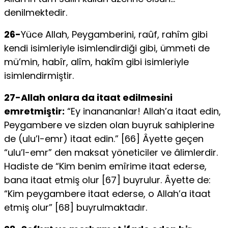
denilmektedir.
26-
Yüce Allah, Peygamberini, raûf, rahîm gibi
kendi isimleriyle isimlendirdiği gibi, ümmeti de
mü’min, habîr, alîm, hakîm gibi isimle­riyle
isimlendirmiştir.
27-Allah onlara da itaat edilmesini
emretmiştir:
“Ey inanananlar! Allah’a itaat edin,
Peygambere ve sizden olan buyruk sahiple­rine
de (ulu’l-emr) itaat edin.” [66] Âyette geçen
“ulu’l-emr” den maksat yöneticiler ve âlimlerdir.
Hadiste de “Kim benim emîrime itaat ederse,
bana itaat etmiş olur [67] buyrulur. Âyette de:
“Kim peygambere itaat ederse, o Allah’a itaat
etmiş olur” [68] buyrulmaktadır.