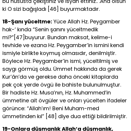
bu hususta çekiştiniz ve isyan ettiniz.. .And olsun
ki O sizi bağışladı [46] buyurmaktadır.
18-Şanı yüceltme:
Yüce Allah Hz. Peygamber
hak-‘ kında “Senin şanını yüceltmedik
mi?”[47]buyurur. Bundan maksat, kelime-i
tevhide ve ezana Hz. Peygamber’in ismini kendi
ismiyle birlikte koymuş olmasıdır, denilmiştir.
Böylece Hz. Peygamber’in ismi, yücel­tilmiş ve
saygı görmüş oldu. Ümmet hakkında da gerek
Kur’ân’da ve gerekse daha önceki kitaplarda
pek çok yerde övgü ile bahiste bulunulmuştur.
Bir hadiste Hz. Musa’nın, Hz. Muhammed’in
ümmetine ait övgüler ve onları yücelten ifadeler
görünce: “Allah’ım! Beni Muham-med
ümmetinden kıl” [48] diye dua ettiği bildirilmiştir.
19-Onlara düşmanlık Allah’a düşmanlık,