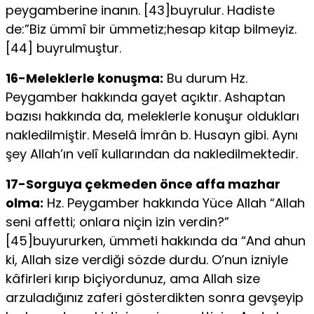
peygamberine inanın. [43]buyrulur. Hadiste
de:”Biz ümmî bir ümmetiz;hesap ki­tap bilmeyiz.
[44] buyrulmuştur.
16-Meleklerle konuşma:
Bu durum Hz.
Peygamber hakkında gayet açıktır. Ashaptan
bazısı hakkında da, meleklerle ko­nuşur oldukları
nakledilmiştir. Meselâ İmrân b. Husayn gibi. Aynı
şey Allah’ın velî kullarından da nakledilmektedir.
17-Sorguya çekmeden önce affa mazhar
olma:
Hz. Peygam­ber hakkında Yüce Allah “Allah
seni affetti; onlara niçin izin verdin?”
[45]buyururken, ümmeti hakkında da “And ahun
ki, Al­lah size verdiği sözde durdu. O’nun izniyle
kâfirleri kırıp biçiyordu­nuz, ama Allah size
arzuladığınız zaferi gösterdikten sonra gevşeyip