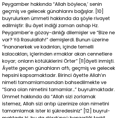
Peygamber hakkında “Allah böylece,’ senin
geçmiş ve gelecek günahlarını bağışlar. [10]
buyrulurken ümmeti hakkında da şöyle rivayet
edil­miştir: Bu âyet indiği zaman ashap Hz.
Peygamber’e gözay-dınlığı dilemişler ve “Bize ne
var? Yâ Rasulallah!” demişlerdi. Bunun üzerine
“İnananerkek ve kadınları, içinde temelli
kalacakları, içlerin­den ırmaklar akan cennetlere
koyar; onların kötülüklerini Örter” [11]âyeti inmişti.
Âyette geçen günahların affı, geçmiş ve gelecek
hepsini kapsamaktadır. Birinci âyette Allah’ın
nimeti tamamlamasından bahsedilmekte ve
“Sana olan nimetini tamamlar…” buyrulmaktadır.
Ümmet hakkında da “Allah sizi zorlamak
istemez, Allah sizi arıtıp üzerinize olan nimetini
tamamlamak ister ki şükredesiniz” [12] buyrul­
maktadır ki, bu da dördüncü benzerliği teşkil