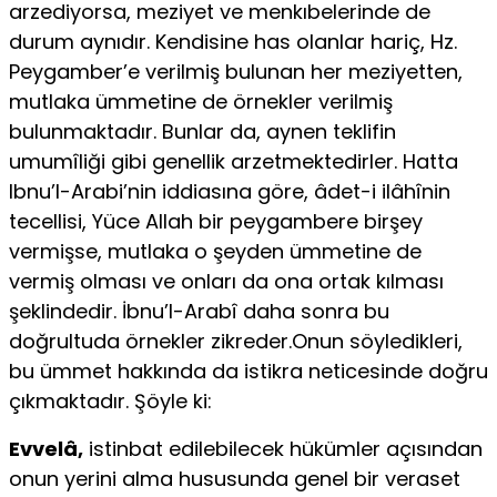
arzediyorsa, meziyet ve menkıbelerinde de
durum aynıdır. Ken­disine has olanlar hariç, Hz.
Peygamber’e verilmiş bulunan her mezi­yetten,
mutlaka ümmetine de örnekler verilmiş
bulunmaktadır. Bun­lar da, aynen teklifin
umumîliği gibi genellik arzetmektedirler. Hatta
Ibnu’l-Arabi’nin iddiasına göre, âdet-i ilâhînin
tecellisi, Yüce Allah bir peygambere birşey
vermişse, mutlaka o şeyden ümmetine de
vermiş olması ve onları da ona ortak kılması
şeklindedir. İbnu’l-Arabî daha sonra bu
doğrultuda örnekler zikreder.Onun söyledikleri,
bu ümmet hakkında da istikra neticesinde doğru
çıkmaktadır. Şöyle ki:
Evvelâ,
istinbat edilebilecek hükümler açısından
onun yerini al­ma hususunda genel bir veraset