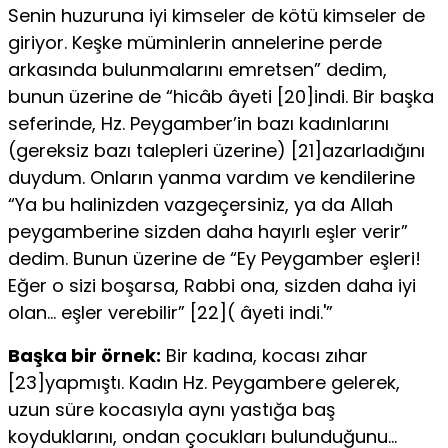
Senin huzuruna iyi kimseler de kötü kimseler de
giriyor. Keşke müminlerin annelerine perde
arkasında bulunmalarını emretsen” dedim,
bunun üzerine de “hicâb âyeti [20]in­di. Bir başka
seferinde, Hz. Peygamber’in bazı kadınlarını
(gereksiz bazı talepleri üzerine) [21]azarladığını
duydum. Onların yanma vardım ve kendilerine
“Ya bu halinizden vazgeçersiniz, ya da Allah
peygambe­rine sizden daha hayırlı eşler verir”
dedim. Bunun üzerine de “Ey Peygamber eşleri!
Eğer o sizi boşarsa, Rabbi ona, sizden daha iyi
olan… eşler verebilir” [22]( âyeti indi.'”
Başka bir örnek:
Bir kadına, kocası zıhar
[23]yapmıştı. Kadın Hz. Peygambere gelerek,
uzun süre koca­sıyla aynı yastığa baş
koyduklarını, ondan çocukları bulunduğunu…