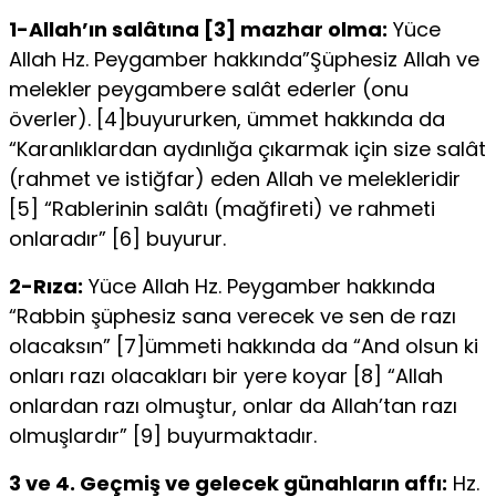
1-Allah’ın salâtına [3] mazhar olma:
Yüce
Allah Hz. Peygamber hakkında”Şüphesiz Allah ve
melekler peygambere salât ederler (onu
överler). [4]buyururken, ümmet hakkında da
“Karan­lıklardan aydınlığa çıkarmak için size salât
(rahmet ve istiğfar) eden Allah ve melekleridir
[5] “Rablerinin salâtı (mağfireti) ve rahmeti
onlaradır” [6] buyurur.
2-Rıza:
Yüce Allah Hz. Peygamber hakkında
“Rabbin şüphesiz sana verecek ve sen de razı
olacaksın” [7]ümmeti hakkında da “And olsun ki
onları razı olacakları bir yere koyar [8] “Allah
onlardan razı olmuştur, onlar da Allah’tan razı
olmuşlardır” [9] buyurmaktadır.
3 ve 4. Geçmiş ve gelecek günahların affı:
Hz.