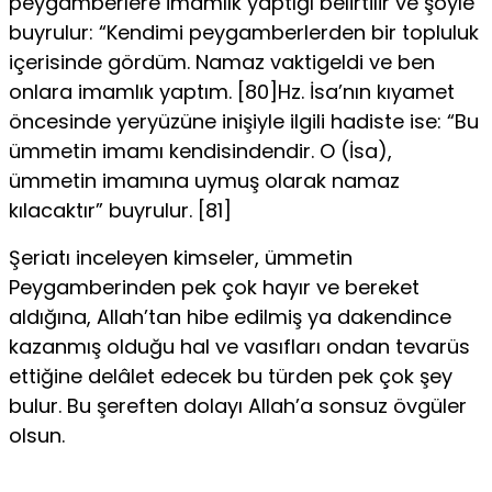
peygamberlere imamlık yaptığı belirtilir ve şöyle
buyrulur: “Kendimi peygamberlerden bir topluluk
içerisinde gördüm. Namaz vaktigeldi ve ben
onlara imamlık yaptım. [80]Hz. İsa’nın kıyamet
öncesinde yeryüzüne inişiyle ilgili hadiste ise: “Bu
ümmetin imamı kendisindendir. O (İsa),
ümmetin ima­mına uymuş olarak namaz
kılacaktır” buyrulur. [81]
Şeriatı inceleyen kimseler, ümmetin
Peygamberinden pek çok hayır ve bereket
aldığına, Allah’tan hibe edilmiş ya dakendince
kazan­mış olduğu hal ve vasıfları ondan tevarüs
ettiğine delâlet edecek bu türden pek çok şey
bulur. Bu şereften dolayı Allah’a sonsuz övgüler
ol­sun.