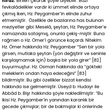
İtiraz:
Birileri çıkarak şöyle diyebilir: Bazı
fevkalâdelikler var­dır ki ümmet elinde ortaya
çıkmış iken, Hz. Peygamber’in elinde zuhur
etmemiştir. Özellikle de bazılarına has bulunan
meziyetler gibi. Meselâ, şeytan, Hz. Peygamber’e
namazında sataşmış, onunla çekiş-miştir. Buna
rağmen o Hz. Ömer’i görünce kaçardı. Nitekim
Hz. Ömer hakkında Hz. Peygamber “Sen bir yola
girsen, mutlaka şeytan (yön de­ğiştirir ve seninle
karşılaşmamak için) başka bir yola girer” [82]
buyur­muştur. Hz. Osman hakkında da “gökteki
meleklerin ondan haya ede­ceğini” [83]
bildirmiştir. Bu gibi özellikler bizzat kendisi
hakkında ise gelmemiştir. Üseyd b. Hudayr ile
Abbâd b. Bişr hakkında şöyle nakle­dilmiştir: “Bu
ikisi Hz. Peygamber’in yanından karanlık bir
gecede çıkmışlar; bir de bakmışlar ki önlerinde