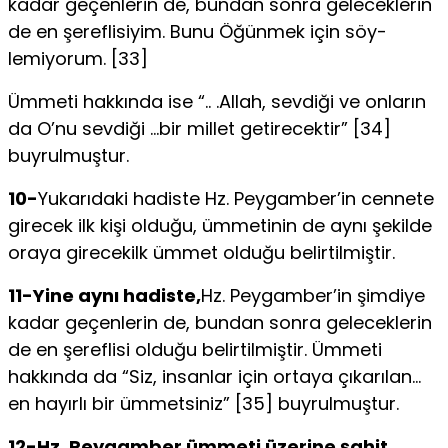
kadar geçenlerin de, bundan sonra geleceklerin
de en şereflisiyim. Bunu Öğünmek için söy­
lemiyorum. [33]
Ümmeti hakkında ise “.. .Allah, sevdiği ve onların
da O’nu sevdi­ği …bir millet getirecektir” [34]
buyrulmuştur.
10-
Yukarıdaki hadiste Hz. Peygamber’in cennete
gire­cek ilk kişi olduğu, ümmetinin de aynı şekilde
oraya girecekilk ümmet olduğu belirtilmiştir.
11-Yine aynı hadiste,
Hz. Peygamber’in şimdiye
kadar geçenlerin de, bundan sonra geleceklerin
de en şereflisi olduğu belir­tilmiştir. Ümmeti
hakkında da “Siz, insanlar için ortaya çıkarılan…
en hayırlı bir ümmetsiniz” [35] buyrulmuştur.
12-Hz. Peygamber ümmeti üzerine şahit