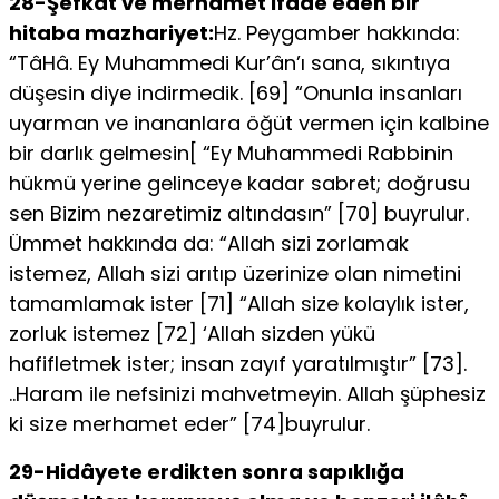
28-Şefkat ve merhamet ifade eden bir
hitaba mazhariyet:
Hz. Peygamber hakkında:
“TâHâ. Ey Muhammedi Kur’­ân’ı sana, sıkıntıya
düşesin diye indirmedik. [69] “Onunla insanları
uyarman ve inananlara öğüt vermen için kalbine
bir darlık gelme­sin[ “Ey Muhammedi Rabbinin
hükmü yerine gelinceye kadar sab­ret; doğrusu
sen Bizim nezaretimiz altındasın” [70] buyrulur.
Ümmet hakkında da: “Allah sizi zorlamak
istemez, Allah sizi arıtıp üzerinize olan nimetini
tamamlamak ister [71] “Allah size kolaylık ister,
zorluk istemez [72] ‘Allah sizden yükü
hafifletmek ister; insan zayıf yaratılmıştır” [73].
..Haram ile nefsinizi mahvetmeyin. Allah şüphesiz
ki size merhamet eder” [74]buyrulur.
29-Hidâyete erdikten sonra sapıklığa