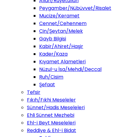
Allah/Ruyetullah
Peygamber/Nübüvvet/Risalet
Mucize/Keramet
Cennet/Cehennem
Cin/Şeytan/Melek
Gayb Bilgisi
Kabir/Ahiret/Haşir
Kader/Kaza
Kıyamet Alametleri
Nüzul-u İsa/Mehdi/Deccal
Ruh/Cisim
Şefaat
Tefsir
Fıkıh/Fıkhi Meseleler
Sünnet/Hadis Meseleleri
Ehli Sünnet Mezhebi
Ehl-i Beyt Meseleleri
Reddiye & Ehl-i Bidat