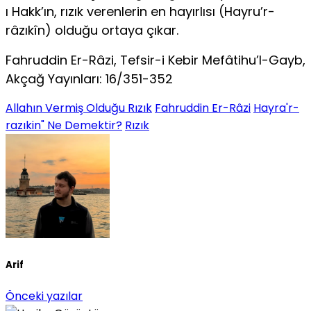
ı Hakk’ın, rızık verenlerin en hayırlısı (Hayru’r-
râzıkîn) olduğu ortaya çıkar.
Fahruddin Er-Râzi, Tefsir-i Kebir Mefâtihu’l-Gayb,
Akçağ Yayınları: 16/351-352
Allahın Vermiş Olduğu Rızık
Fahruddin Er-Râzi
Hayra'r-
razıkin" Ne Demektir?
Rızık
Arif
Önceki yazılar