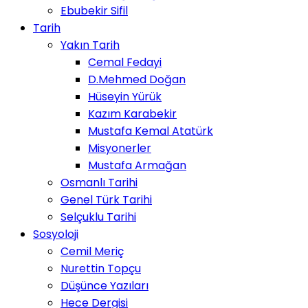
Ebubekir Sifil
Tarih
Yakın Tarih
Cemal Fedayi
D.Mehmed Doğan
Hüseyin Yürük
Kazım Karabekir
Mustafa Kemal Atatürk
Misyonerler
Mustafa Armağan
Osmanlı Tarihi
Genel Türk Tarihi
Selçuklu Tarihi
Sosyoloji
Cemil Meriç
Nurettin Topçu
Düşünce Yazıları
Hece Dergisi