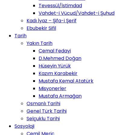
Tevessül/İstimdad
Vahdet-i Vücud/Vahdet-i Şuhud
Kadı İyaz – Şifa-i Şerif
Ebubekir Sifil
Tarih
Yakın Tarih
Cemal Fedayi
D.Mehmed Doğan
Hüseyin Yürük
Kazım Karabekir
Mustafa Kemal Atatürk
Misyonerler
Mustafa Armağan
Osmanlı Tarihi
Genel Türk Tarihi
Selçuklu Tarihi
Sosyoloji
Cemil Meriç