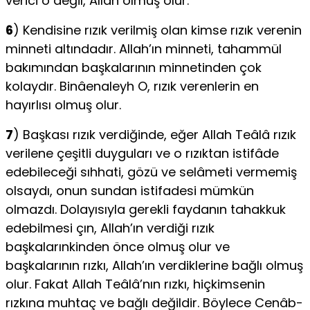
verici o değil, Allah olmuş olur.
6
) Kendisine rızık verilmiş olan kimse rızık verenin
minneti altındadır. Allah’ın minneti, tahammül
bakımından başkalarının minnetinden çok
kolaydır. Binâenaleyh O, rızık verenlerin en
hayırlısı olmuş olur.
7
) Başkası rızık verdiğinde, eğer Allah Teâlâ rızık
verilene çeşitli duyguları ve o rızıktan istifâde
edebileceği sıhhati, gözü ve selâmeti vermemiş
olsaydı, onun sundan istifadesi mümkün
olmazdı. Dolayısıyla gerekli faydanın tahakkuk
edebilmesi çın, Allah’ın verdiği rızık
başkalarınkinden önce olmuş olur ve
başkalarının rızkı, Allah’ın verdiklerine bağlı olmuş
olur. Fakat Allah Teâlâ’nın rızkı, hiçkimsenin
rızkına muhtaç ve bağlı değildir. Böylece Cenâb-