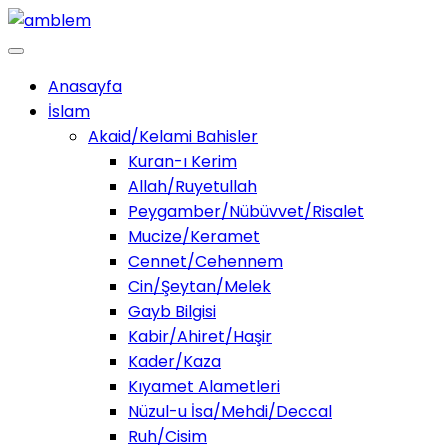
Anasayfa
İslam
Akaid/Kelami Bahisler
Kuran-ı Kerim
Allah/Ruyetullah
Peygamber/Nübüvvet/Risalet
Mucize/Keramet
Cennet/Cehennem
Cin/Şeytan/Melek
Gayb Bilgisi
Kabir/Ahiret/Haşir
Kader/Kaza
Kıyamet Alametleri
Nüzul-u İsa/Mehdi/Deccal
Ruh/Cisim