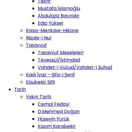
Tekfir
Mustafa İslamoğlu
Abdulaziz Bayındır
Edip Yüksel
Kıssa-Menkıbe-Hikaye
Risale-i Nur
Tasavvuf
Tasavvuf Meseleleri
Tevessül/İstimdad
Vahdet-i Vücud/Vahdet-i Şuhud
Kadı İyaz – Şifa-i Şerif
Ebubekir Sifil
Tarih
Yakın Tarih
Cemal Fedayi
D.Mehmed Doğan
Hüseyin Yürük
Kazım Karabekir