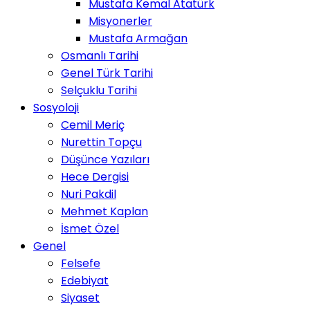
Mustafa Kemal Atatürk
Misyonerler
Mustafa Armağan
Osmanlı Tarihi
Genel Türk Tarihi
Selçuklu Tarihi
Sosyoloji
Cemil Meriç
Nurettin Topçu
Düşünce Yazıları
Hece Dergisi
Nuri Pakdil
Mehmet Kaplan
İsmet Özel
Genel
Felsefe
Edebiyat
Siyaset