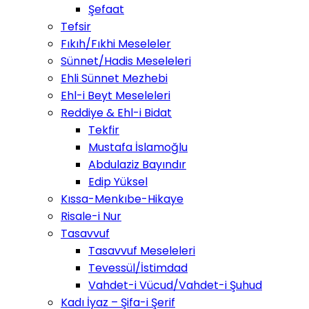
Şefaat
Tefsir
Fıkıh/Fıkhi Meseleler
Sünnet/Hadis Meseleleri
Ehli Sünnet Mezhebi
Ehl-i Beyt Meseleleri
Reddiye & Ehl-i Bidat
Tekfir
Mustafa İslamoğlu
Abdulaziz Bayındır
Edip Yüksel
Kıssa-Menkıbe-Hikaye
Risale-i Nur
Tasavvuf
Tasavvuf Meseleleri
Tevessül/İstimdad
Vahdet-i Vücud/Vahdet-i Şuhud
Kadı İyaz – Şifa-i Şerif