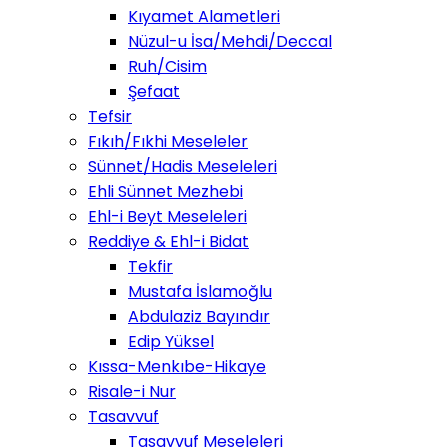
Kıyamet Alametleri
Nüzul-u İsa/Mehdi/Deccal
Ruh/Cisim
Şefaat
Tefsir
Fıkıh/Fıkhi Meseleler
Sünnet/Hadis Meseleleri
Ehli Sünnet Mezhebi
Ehl-i Beyt Meseleleri
Reddiye & Ehl-i Bidat
Tekfir
Mustafa İslamoğlu
Abdulaziz Bayındır
Edip Yüksel
Kıssa-Menkıbe-Hikaye
Risale-i Nur
Tasavvuf
Tasavvuf Meseleleri