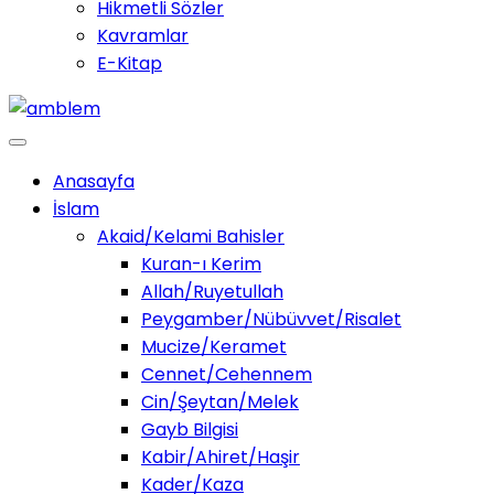
Hikmetli Sözler
Kavramlar
E-Kitap
Anasayfa
İslam
Akaid/Kelami Bahisler
Kuran-ı Kerim
Allah/Ruyetullah
Peygamber/Nübüvvet/Risalet
Mucize/Keramet
Cennet/Cehennem
Cin/Şeytan/Melek
Gayb Bilgisi
Kabir/Ahiret/Haşir
Kader/Kaza