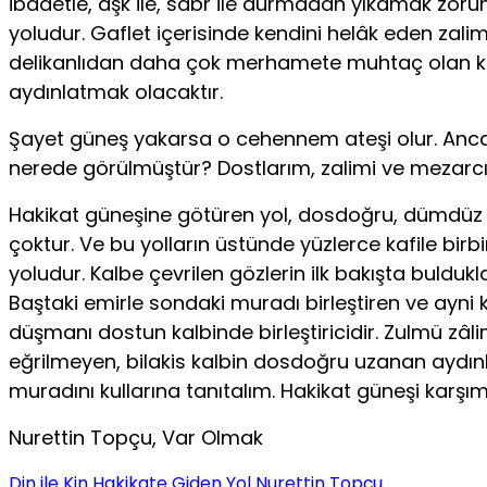
ibadetle, aşk ile, sabr ile durmadan yıkamak zor
yoludur. Gaflet içerisinde kendini helâk eden zal
delikanlıdan daha çok merhamete muhtaç olan ki
aydınlatmak olacaktır.
Şayet güneş yakarsa o cehennem ateşi olur. Ancak 
nerede görülmüştür? Dostlarım, zalimi ve mezar­c
Hakikat güneşine götüren yol, dosdoğru, dümdüz bi
çoktur. Ve bu yolların üstünde yüzler­ce kafile bir
yoludur. Kalbe çevrilen gözlerin ilk bakışta buldu
Baştaki emirle sondaki muradı birleştiren ve ayni 
düşmanı dostun kalbinde birleştiricidir. Zulmü zâlim
eğrilmeyen, bilakis kalbin dosdoğru uzanan aydınlı
muradını kullarına tanıtalım. Hakikat güneşi karş
Nurettin Topçu, Var Olmak
Din ile Kin
Hakikate Giden Yol
Nurettin Topçu