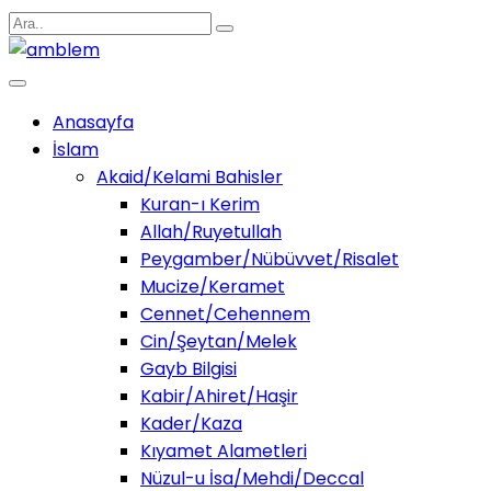
Anasayfa
İslam
Akaid/Kelami Bahisler
Kuran-ı Kerim
Allah/Ruyetullah
Peygamber/Nübüvvet/Risalet
Mucize/Keramet
Cennet/Cehennem
Cin/Şeytan/Melek
Gayb Bilgisi
Kabir/Ahiret/Haşir
Kader/Kaza
Kıyamet Alametleri
Nüzul-u İsa/Mehdi/Deccal