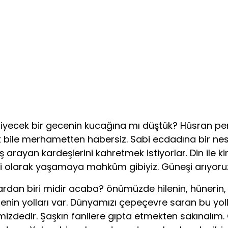
yecek bir gecenin kucağına mı düştük? Hüsran perdes
ile merhametten habersiz. Sabi ecdadına bir nesil k
ş arayan kardeşlerini kahretmek isti­yorlar. Din ile 
 olarak yaşa­maya mahkûm gibiyiz. Güneşi arıyoruz.
an biri midir acaba? önümüzde hilenin, hünerin, siyas
tnenin yolları var. Dünyamızı çepeçevre saran bu yol
izdedir. Şaşkın fanilere gıpta etmekten sakınalım. 