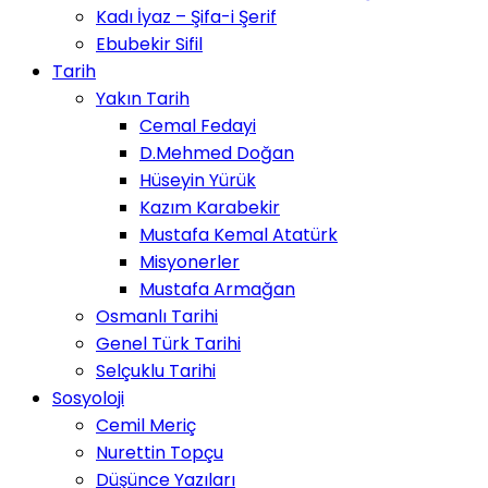
Kadı İyaz – Şifa-i Şerif
Ebubekir Sifil
Tarih
Yakın Tarih
Cemal Fedayi
D.Mehmed Doğan
Hüseyin Yürük
Kazım Karabekir
Mustafa Kemal Atatürk
Misyonerler
Mustafa Armağan
Osmanlı Tarihi
Genel Türk Tarihi
Selçuklu Tarihi
Sosyoloji
Cemil Meriç
Nurettin Topçu
Düşünce Yazıları