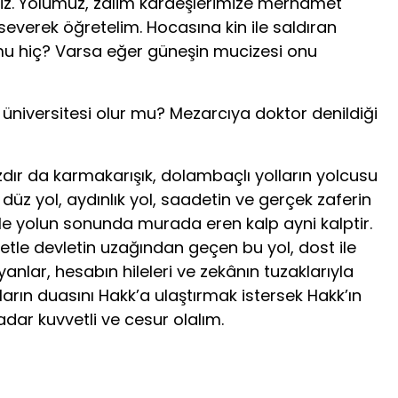
yiz. Yolumuz, zâlim kardeşlerimize merhamet
verek öğrete­lim. Hocasına kin ile saldıran
u hiç? Varsa eğer güneşin mucizesi onu
üniversitesi olur mu? Mezarcıya doktor denildiği
zdır da karmakarışık, dolambaçlı yolların yolcusu
 düz yol, aydınlık yol, saadetin ve gerçek zaferin
 ile yolun sonunda murada eren kalp ayni kalptir.
etle devletin uzağın­dan geçen bu yol, dost ile
an­lar, hesabın hileleri ve zekânın tuzaklarıyla
arın duasını Hakk’a ulaştırmak istersek Hakk’ın
dar kuvvetli ve cesur olalım.