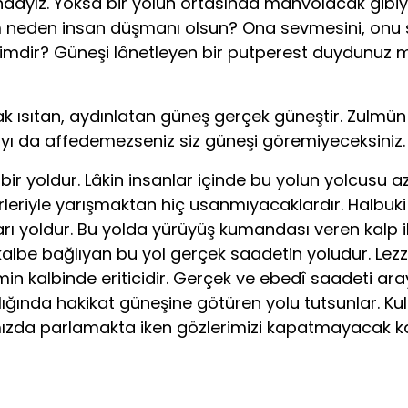
undayız. Yoksa bir yolun ortasında mahvolacak gibi
im neden insan düşmanı olsun? Ona sevmesini, onu se
mdir? Güneşi lânetleyen bir putperest duydunuz m
ısıtan, aydınla­tan güneş gerçek güneştir. Zulmün 
ıyı da affedemezseniz siz güneşi göremiyeceksiniz.
r yol­dur. Lâkin insanlar içinde bu yolun yolcusu a
birleriyle yarışmaktan hiç usanmıyacaklardır. Halbuki
kları yoldur. Bu yolda yürüyüş kumandası veren kalp
kalbe bağlıyan bu yol gerçek saadetin yoludur. Lezz
in kalbinde eriticidir. Gerçek ve ebedî saadeti aray
ğında hakikat güneşine götüren yolu tutsunlar. Kull
ımızda parlamak­ta iken gözlerimizi kapatmayacak ka