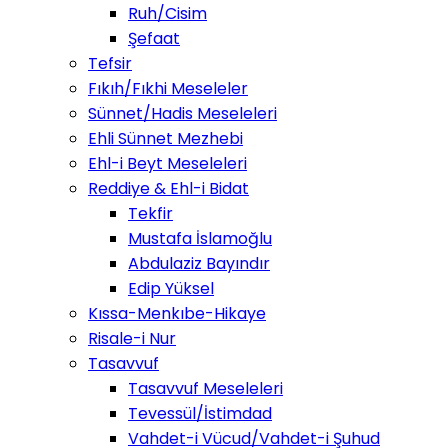
Ruh/Cisim
Şefaat
Tefsir
Fıkıh/Fıkhi Meseleler
Sünnet/Hadis Meseleleri
Ehli Sünnet Mezhebi
Ehl-i Beyt Meseleleri
Reddiye & Ehl-i Bidat
Tekfir
Mustafa İslamoğlu
Abdulaziz Bayındır
Edip Yüksel
Kıssa-Menkıbe-Hikaye
Risale-i Nur
Tasavvuf
Tasavvuf Meseleleri
Tevessül/İstimdad
Vahdet-i Vücud/Vahdet-i Şuhud