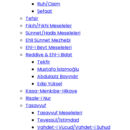
Ruh/Cisim
Şefaat
Tefsir
Fıkıh/Fıkhi Meseleler
Sünnet/Hadis Meseleleri
Ehli Sünnet Mezhebi
Ehl-i Beyt Meseleleri
Reddiye & Ehl-i Bidat
Tekfir
Mustafa İslamoğlu
Abdulaziz Bayındır
Edip Yüksel
Kıssa-Menkıbe-Hikaye
Risale-i Nur
Tasavvuf
Tasavvuf Meseleleri
Tevessül/İstimdad
Vahdet-i Vücud/Vahdet-i Şuhud