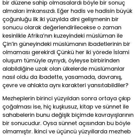
bir düzene sahip olmasa­lardı böyle bir sonuç
almaları imkansızdı. Eğer hadis ve hadisin büyük
ço­ğunluğu ilk iki yüzyılda dini gelişmenin bir
sonucu olarak değerlendirile­cekse o zaman
kesinlikle Afrika’nın kuzeyindeki müslüman ile
Çin’in gü­neyindeki müslümanın ibadetlerinin bir
olmaması gerekirdi Çünkü her iki yörede İslami
oluşum tümüyle ayrıydı, öyleyse birbirinden
alabildiğine uzak olan ülkelerde müslümanlar
nasıl oldu da ibadette, yasamada, davra­nış,
çevre ve ahlakta aynı karakteri yansıtabildiler?
Mezheplerin birinci yüzyıldan sonra ortaya çıkıp
çoğalması ise, hiç kuş­kusuz, kitap ve sünnet ile
sahabelerin bunu değişik biçimde kavrayışları­nın
bir sonucudur. Oysa sünnet açısından bu böyle
olmamıştır. İkinci ve üçüncü yüzyıllarda mezheb