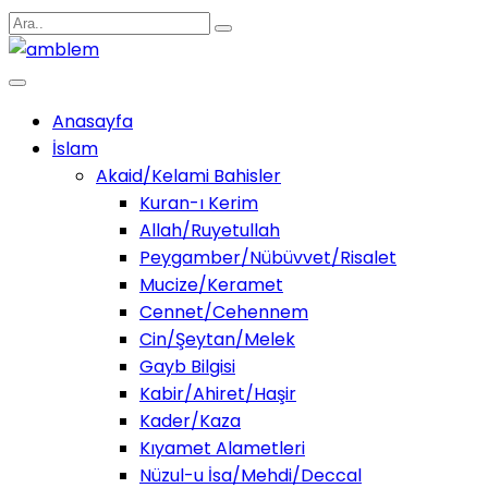
Anasayfa
İslam
Akaid/Kelami Bahisler
Kuran-ı Kerim
Allah/Ruyetullah
Peygamber/Nübüvvet/Risalet
Mucize/Keramet
Cennet/Cehennem
Cin/Şeytan/Melek
Gayb Bilgisi
Kabir/Ahiret/Haşir
Kader/Kaza
Kıyamet Alametleri
Nüzul-u İsa/Mehdi/Deccal