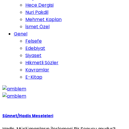
Hece Dergisi
Nuri Pakdil
Mehmet Kaplan
İsmet Özel
Genel
Felsefe
Edebiyat
Siyaset
Hikmetli Sözler
Kavramlar
E-Kitap
Sünnet/Hadis Meseleleri
Hadis, Müslümanların İlerlemesi Bir Sonucu mudur?