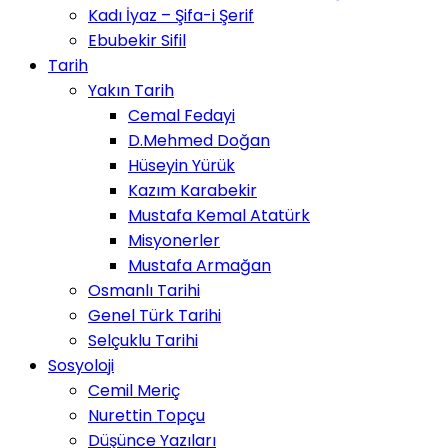
Kadı İyaz – Şifa-i Şerif
Ebubekir Sifil
Tarih
Yakın Tarih
Cemal Fedayi
D.Mehmed Doğan
Hüseyin Yürük
Kazım Karabekir
Mustafa Kemal Atatürk
Misyonerler
Mustafa Armağan
Osmanlı Tarihi
Genel Türk Tarihi
Selçuklu Tarihi
Sosyoloji
Cemil Meriç
Nurettin Topçu
Düşünce Yazıları