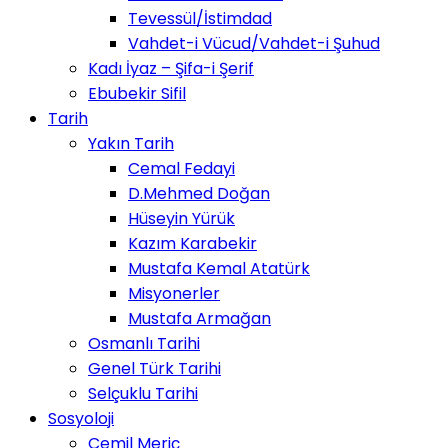
Tevessül/İstimdad
Vahdet-i Vücud/Vahdet-i Şuhud
Kadı İyaz – Şifa-i Şerif
Ebubekir Sifil
Tarih
Yakın Tarih
Cemal Fedayi
D.Mehmed Doğan
Hüseyin Yürük
Kazım Karabekir
Mustafa Kemal Atatürk
Misyonerler
Mustafa Armağan
Osmanlı Tarihi
Genel Türk Tarihi
Selçuklu Tarihi
Sosyoloji
Cemil Meriç