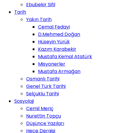
Ebubekir Sifil
Tarih
Yakın Tarih
Cemal Fedayi
D.Mehmed Doğan
Hüseyin Yürük
Kazım Karabekir
Mustafa Kemal Atatürk
Misyonerler
Mustafa Armağan
Osmanlı Tarihi
Genel Türk Tarihi
Selçuklu Tarihi
Sosyoloji
Cemil Meriç
Nurettin Topçu
Düşünce Yazıları
Hece Dergisi