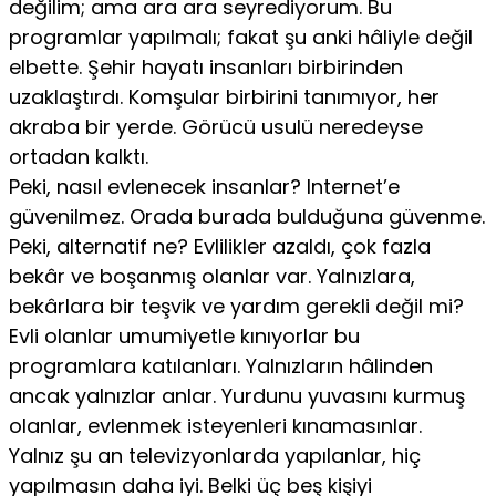
değilim; ama ara ara seyrediyorum. Bu
programlar yapılmalı; fakat şu anki hâliyle değil
elbette. Şehir hayatı insanları birbirinden
uzaklaştırdı. Komşular birbirini tanımıyor, her
akraba bir yerde. Görü­cü usulü neredeyse
ortadan kalktı.
Peki, nasıl evlenecek insanlar? Internet’e
güvenilmez. Ora­da burada bulduğuna güvenme.
Peki, alternatif ne? Evlilik­ler azaldı, çok fazla
bekâr ve boşanmış olanlar var. Yalnızlara,
bekârlara bir teşvik ve yardım gerekli değil mi?
Evli olanlar umumiyetle kınıyorlar bu
programlara katılanları. Yalnızların hâlinden
ancak yalnızlar anlar. Yurdunu yuvasını kurmuş
olan­lar, evlenmek isteyenleri kınamasınlar.
Yalnız şu an televizyonlarda yapılanlar, hiç
yapılmasın daha iyi. Belki üç beş kişiyi