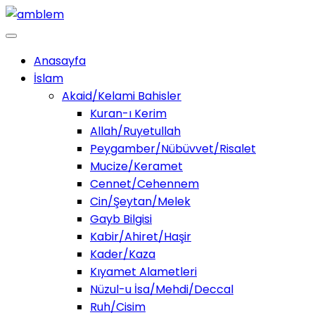
Anasayfa
İslam
Akaid/Kelami Bahisler
Kuran-ı Kerim
Allah/Ruyetullah
Peygamber/Nübüvvet/Risalet
Mucize/Keramet
Cennet/Cehennem
Cin/Şeytan/Melek
Gayb Bilgisi
Kabir/Ahiret/Haşir
Kader/Kaza
Kıyamet Alametleri
Nüzul-u İsa/Mehdi/Deccal
Ruh/Cisim