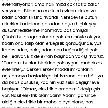
evlendiriyorlar; ama halkımıza çok faz­la zarar
veriyorlar. Bilhassa erkekleri evlenmekten ve
kadınlar­dan tiksindiriyorlar. Neredeyse bütün
erkekler kadınların para­dan başka hiçbir şey
düşünmediklerine inanmaya başlamışlar
Çünkü bu programlarda çok kere şöyle oluyor;
Kadın ona talip olan erkeği ilk gördüğünde, yüz
ifadesinden, bakışından onu beğendiğini çok
belli ediyor. Biz de ekran başından yakış­tırıyoruz.
“Tamam, bunlar birbirine çok uygun, muhakkak
evlenir­ler,..” derken erkek maddi imkânlarını
açıklamaya başladıkça; işi, kazancı orta hâili ya
da biraz düşükse, kadının yüz şekli değişmeye
başlıyor. “Olmaz, elektrik alamadım.” deyip çıkı­
yor. Nasıl elektrik alamadın? Adamı görünce
aldığın elekt­rikle bir mahalle aydınlanır, nasıl