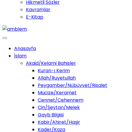
Hikmetli Sözler
Kavramlar
E-Kitap
Anasayfa
İslam
Akaid/Kelami Bahisler
Kuran-ı Kerim
Allah/Ruyetullah
Peygamber/Nübüvvet/Risalet
Mucize/Keramet
Cennet/Cehennem
Cin/Şeytan/Melek
Gayb Bilgisi
Kabir/Ahiret/Haşir
Kader/Kaza