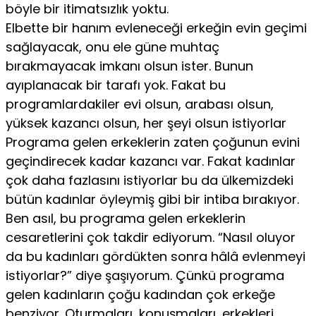
böyle bir itimatsızlık yoktu.
Elbette bir hanım evleneceği erkeğin evin geçimi
sağlaya­cak, onu ele güne muhtaç
bırakmayacak imkanı olsun ister. Bunun
ayıplanacak bir tarafı yok. Fakat bu
programlardakiler evi olsun, arabası olsun,
yüksek kazancı olsun, her şeyi olsun is­tiyorlar
Programa gelen erkeklerin zaten çoğunun evini
geçin­direcek kadar kazancı var. Fakat kadınlar
çok daha fazlasını is­tiyorlar bu da ülkemizdeki
bütün kadınlar öyleymiş gibi bir in­tiba bırakıyor.
Ben asıl, bu programa gelen erkeklerin
cesaretlerini çok takdir ediyorum. “Nasıl oluyor
da bu kadınları gördükten son­ra hâlâ evlenmeyi
istiyorlar?” diye şaşıyorum. Çünkü programa
gelen kadınların çoğu kadından çok erkeğe
benziyor. Oturmaları, konuşmaları, erkekleri