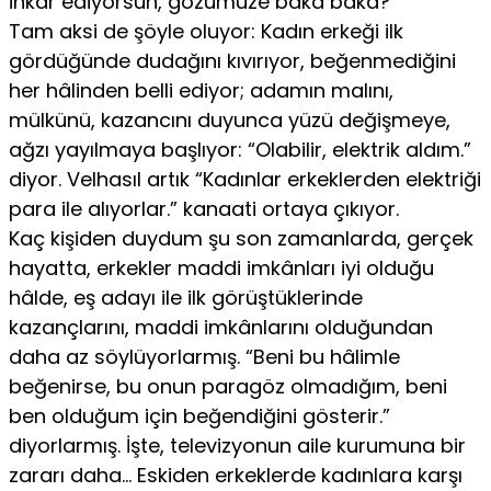
inkâr ediyorsun, gözümüze baka baka?
Tam aksi de şöyle oluyor: Kadın erkeği ilk
gördüğünde du­dağını kıvırıyor, beğenmediğini
her hâlinden belli ediyor; ada­mın malını,
mülkünü, kazancını duyunca yüzü değişmeye,
ağzı yayılmaya başlıyor: “Olabilir, elektrik aldım.”
diyor. Velhasıl ar­tık “Kadınlar erkeklerden elektriği
para ile alıyorlar.” kanaati ortaya çıkıyor.
Kaç kişiden duydum şu son zamanlarda, gerçek
hayatta, er­kekler maddi imkânları iyi olduğu
hâlde, eş adayı ile ilk görüş­tüklerinde
kazançlarını, maddi imkânlarını olduğundan
daha az söylüyorlarmış. “Beni bu hâlimle
beğenirse, bu onun paragöz olmadığım, beni
ben olduğum için beğendiğini gösterir.”
diyorlarmış. İşte, televizyonun aile kurumuna bir
zararı daha… Eski­den erkeklerde kadınlara karşı