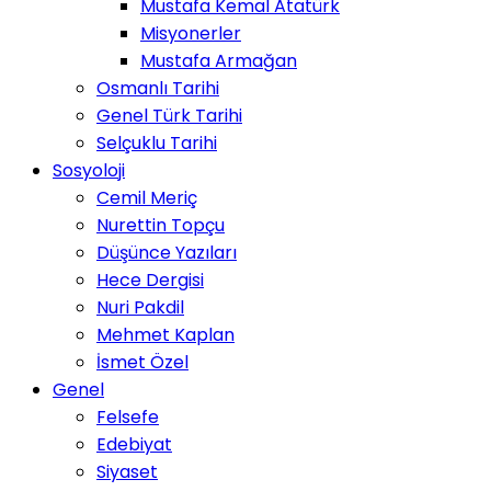
Mustafa Kemal Atatürk
Misyonerler
Mustafa Armağan
Osmanlı Tarihi
Genel Türk Tarihi
Selçuklu Tarihi
Sosyoloji
Cemil Meriç
Nurettin Topçu
Düşünce Yazıları
Hece Dergisi
Nuri Pakdil
Mehmet Kaplan
İsmet Özel
Genel
Felsefe
Edebiyat
Siyaset