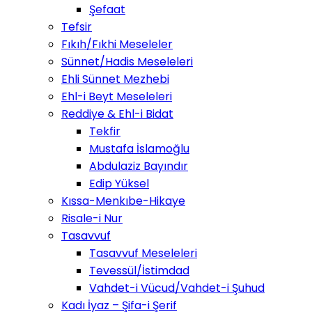
Şefaat
Tefsir
Fıkıh/Fıkhi Meseleler
Sünnet/Hadis Meseleleri
Ehli Sünnet Mezhebi
Ehl-i Beyt Meseleleri
Reddiye & Ehl-i Bidat
Tekfir
Mustafa İslamoğlu
Abdulaziz Bayındır
Edip Yüksel
Kıssa-Menkıbe-Hikaye
Risale-i Nur
Tasavvuf
Tasavvuf Meseleleri
Tevessül/İstimdad
Vahdet-i Vücud/Vahdet-i Şuhud
Kadı İyaz – Şifa-i Şerif