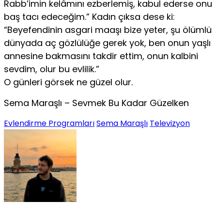
Rabb’imin kelâmını ezberlemiş, kabul ederse onu
baş tacı edeceğim.” Kadın çıksa dese ki:
“Beyefendinin asgari maaşı bize yeter, şu ölümlü
dün­yada aç gözlülüğe gerek yok, ben onun yaşlı
annesine bakması­nı takdir ettim, onun kalbini
sevdim, olur bu evlilik.”
O günleri görsek ne güzel olur.
Sema Maraşlı – Sevmek Bu Kadar Güzelken
Evlendirme Programları
Sema Maraşlı
Televizyon