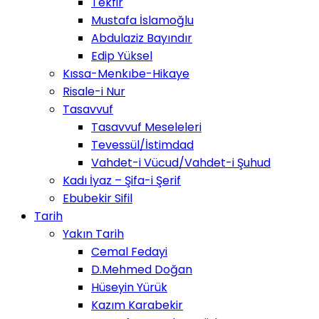
Tekfir
Mustafa İslamoğlu
Abdulaziz Bayındır
Edip Yüksel
Kıssa-Menkıbe-Hikaye
Risale-i Nur
Tasavvuf
Tasavvuf Meseleleri
Tevessül/İstimdad
Vahdet-i Vücud/Vahdet-i Şuhud
Kadı İyaz – Şifa-i Şerif
Ebubekir Sifil
Tarih
Yakın Tarih
Cemal Fedayi
D.Mehmed Doğan
Hüseyin Yürük
Kazım Karabekir