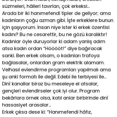
süzmeleri, hâlleri tavırları, çok erkeksi…
Arada bir iki hanımefendi tipler de geliyor; ama
kadınların çoğu azman gibi. İşte erkeklere bunun
için şaşıyorum. İnsan niye ister ki erkek özentisi
kadını? Bu ne cesarettir, bu ne gözü karalıktır!
Kadınlar öyle duruyorlar ki adam yanlış adım
atsa kadın ordan “Hööööt!” diye bağıracak
sanki. Ben erkek olsam, o kadınları trafoya
bağlasalar, onlardan gram elektrik alamam.
Velhasıl evlendirme programları yapılmalı ama
şu anki formatı ile değil. Edebi ile terbiyesi ile…
Dinî kanallar biraz bu meseleye el atsalar,
gençleri evlendirseler çok iyi olur. Program
bekârlara örnek olsa, katıl anlar birbirinde dinî
hassasiyet arasalar…
Erkek çıksa dese ki: “Hanımefendi hâfız,