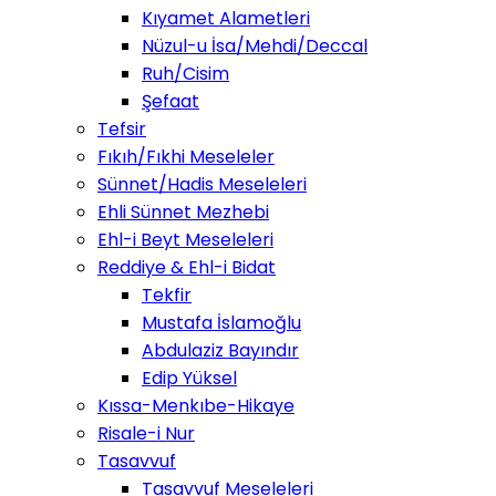
Kıyamet Alametleri
Nüzul-u İsa/Mehdi/Deccal
Ruh/Cisim
Şefaat
Tefsir
Fıkıh/Fıkhi Meseleler
Sünnet/Hadis Meseleleri
Ehli Sünnet Mezhebi
Ehl-i Beyt Meseleleri
Reddiye & Ehl-i Bidat
Tekfir
Mustafa İslamoğlu
Abdulaziz Bayındır
Edip Yüksel
Kıssa-Menkıbe-Hikaye
Risale-i Nur
Tasavvuf
Tasavvuf Meseleleri