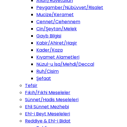
Allah/Ruyetullah
Peygamber/Nübüvvet/Risalet
Mucize/Keramet
Cennet/Cehennem
Cin/Şeytan/Melek
Gayb Bilgisi
Kabir/Ahiret/Haşir
Kader/Kaza
Kıyamet Alametleri
Nüzul-u İsa/Mehdi/Deccal
Ruh/Cisim
Şefaat
Tefsir
Fıkıh/Fıkhi Meseleler
Sünnet/Hadis Meseleleri
Ehli Sünnet Mezhebi
Ehl-i Beyt Meseleleri
Reddiye & Ehl-i Bidat