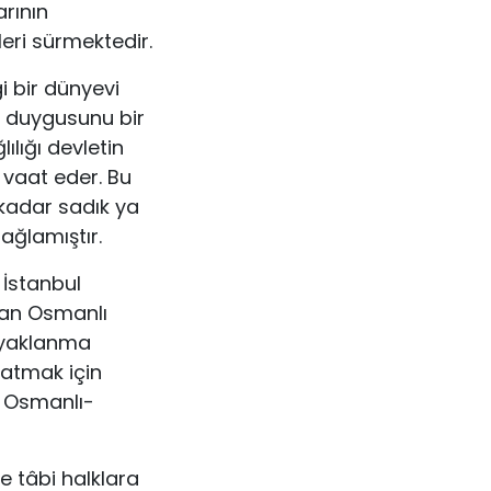
rının
eri sürmektedir.
i bir dünyevi
 duygusunu bir
ılığı devletin
vaat eder. Bu
kadar sadık ya
ağlamıştır.
 İstanbul
man Osmanlı
 ayaklanma
ratmak için
an Osmanlı-
e tâbi halklara