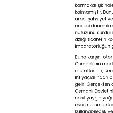
karmakarışık hale
kalmamıştır. Bunu
aracı şahsiyet v
öncesi dönemin sın
nüfuzunu sürdüreb
azlığı ticaretin k
İmparatorluğun ge
Buna karşın, oto
Osmanlı’nın mod
metotlarının, sö
ihtiyaçlarından b
gelir. Gerçekten
Osmanlı Devletini
nasıl yaygın yağ
esas sorumlukları
kullanabilecek ye