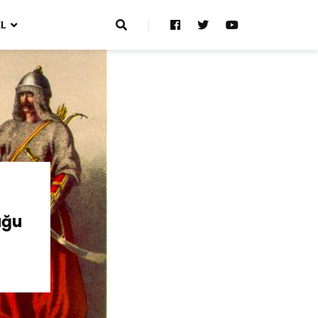
L
uğu