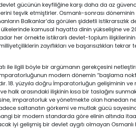
devlet gücünün keyfiliğine karşı daha da az güven
mlerini teşvik etmiştirler. Osmanlı-sonrası döneminin 
anların Balkanlar’da görülen şiddetli istikrarsızlık 
ülkelerinde kamusal hayatta dinin yükselişine ve 2
ar her örnekte istikrarlı devlet-toplum ilişkilerinin 
lliyetçiliklerin zayıflıkları ve başarısızlıkları tekrar
şatı ile ilgili böyle bir argümanın gerekçesini netleşt
İmparatorluğunun modern dönemin “başlama nokt
dır. 18. yüzyıla doğru İmparatorluğun gelişiminin v
 halk arasındaki ilişkinin kısa bir taslağını sunmak
sine, imparatorluk ve yönetmekte olan hanedan ne
sadece saltanatın görkemi ve mutlak gücü sayesin
angi bir modern standarda göre elinin altında itaat
acak iyi gelişmiş bir devlet aygıtı olmayan Osmanl