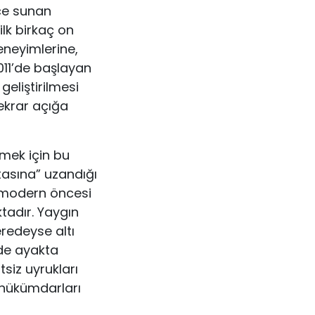
ce sunan
ilk birkaç on
deneyimlerine,
011’de başlayan
geliştirilmesi
 tekrar açığa
irmek için bu
asına” uzandığı
e modern öncesi
tadır. Yaygın
redeyse altı
de ayakta
siz uyrukları
ı hükümdarları