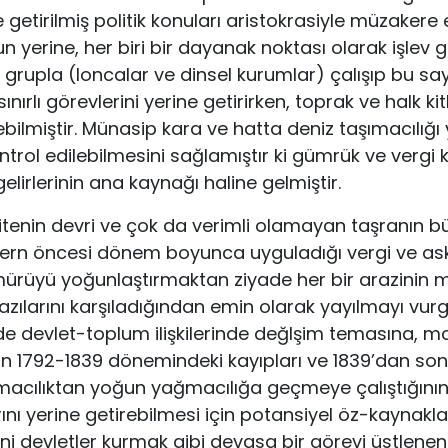
 getirilmiş politik konuları aristokrasiyle müzaker
n yerine, her biri bir dayanak noktası olarak işlev
e grupla (loncalar ve dinsel kurumlar) çalışıp bu 
ırlı görevlerini yerine getirirken, toprak ve halk kit
ilmiştir. Münasip kara ve hatta deniz taşımacılığı 
ontrol edilebilmesini sağlamıştır ki gümrük ve vergi k
lirlerinin ana kaynağı haline gelmiştir.
ritenin devri ve çok da verimli olamayan taşranın 
ern öncesi dönem boyunca uyguladığı vergi ve as
mürüyü yoğunlaştırmaktan ziyade her bir arazinin 
azılarını karşıladığından emin olarak yayılmayı vur
 de devlet-toplum ilişkilerinde değlşim temasına,
n 1792-1839 dönemindeki kayıpları ve 1839’dan sonr
macılıktan yoğun yağmacılığa geçmeye çalıştığını
nı yerine getirebilmesi için potansiyel öz-kaynakla
ni devletler kurmak gibi devasa bir görevi üstlenen 