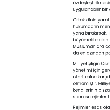
özdeşleştirilmes
uygulanabilir bir
Ortak dinin yarat
hükümdarın menf
yana bırakırsak, İ
büyümekte olan g
Müslümanlara caz
da en azından pa
Milliyetçiliğin Os
yönetimi için ge
otoritesine karşı
olmamıştır. Milli
kendilerinin bizz
sonrası rejimler t
Rejimler esas ola