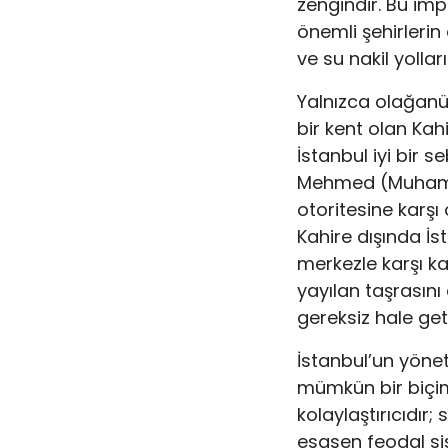
zengindir. Bu imp
önemli şehirleri
ve su nakil yollar
Yalnızca olağanüs
bir kent olan Kahi
İstanbul iyi bir 
Mehmed (Muhammed
otoritesine karşı
Kahire dışında İ
merkezle karşı ka
yayılan taşrasını
gereksiz hale geti
İstanbul’un yönet
mümkün bir biçimd
kolaylaştırıcıdır
esasen feodal si