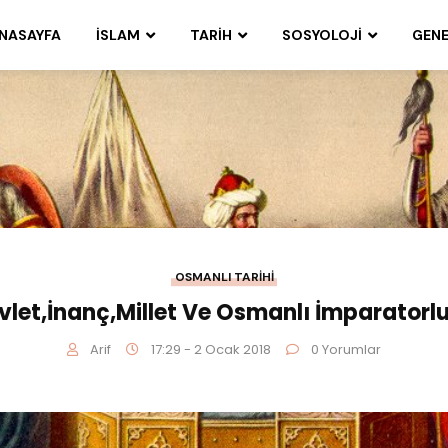
NASAYFA
İSLAM
TARIH
SOSYOLOJI
GENE
OSMANLI TARIHI
vlet,İnanç,Millet Ve Osmanlı İmparatorl
Arif
17:29 - 2 Ocak 2018
0 Yorumlar