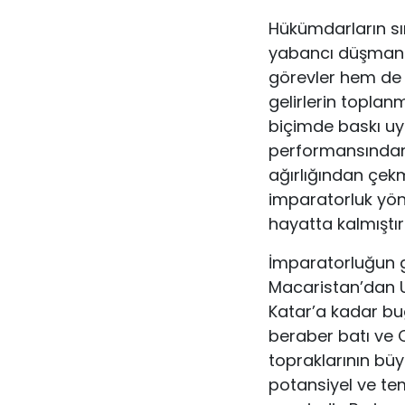
Hükümdarların sın
yabancı düşmanla
görevler hem de y
gelirlerin toplanm
biçimde baskı uy
performansından 
ağırlığından çekm
imparatorluk yöne
hayatta kalmıştır
İmparatorluğun g
Macaristan’dan 
Katar’a kadar bu
beraber batı ve 
topraklarının bü
potansiyel ve te