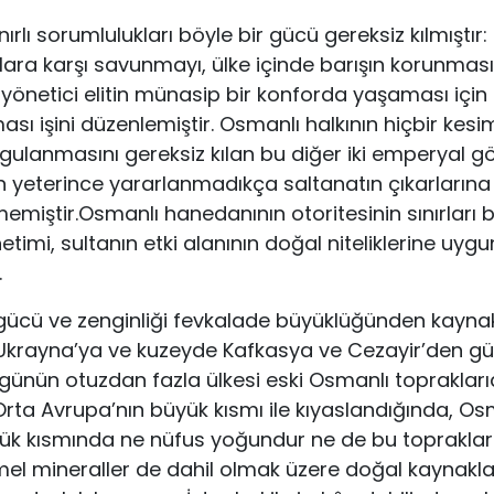
ırlı sorumlulukları böyle bir gücü gereksiz kılmıştı
ra karşı savunmayı, ülke içinde barışın korunmas
önetici elitin münasip bir konforda yaşaması için 
ası işini düzenlemiştir. Osmanlı halkının hiçbir kesimi
gulanmasını gereksiz kılan bu diğer iki emperyal g
yeterince yararlanmadıkça saltanatın çıkarlarına
emiştir.Osmanlı hanedanının otoritesinin sınırları b
timi, sultanın etki alanının doğal niteliklerine uygun
.
ücü ve zenginliği fevkalade büyüklüğünden kaynak
Ukrayna’ya ve kuzeyde Kafkasya ve Cezayir’den 
günün otuzdan fazla ülkesi eski Osmanlı topraklarıd
Orta Avrupa’nın büyük kısmı ile kıyaslandığında, Os
yük kısmında ne nüfus yoğundur ne de bu topraklar
mel mineraller de dahil olmak üzere doğal kaynakl