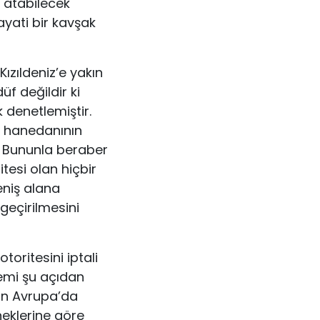
k atabilecek
yati bir kavşak
ızıldeniz’e yakın
üf değildir ki
k denetlemiştir.
ı hanedanının
r. Bununla beraber
esi olan hiçbir
eniş alana
geçirilmesini
oritesini iptali
lemi şu açıdan
yan Avrupa’da
neklerine göre