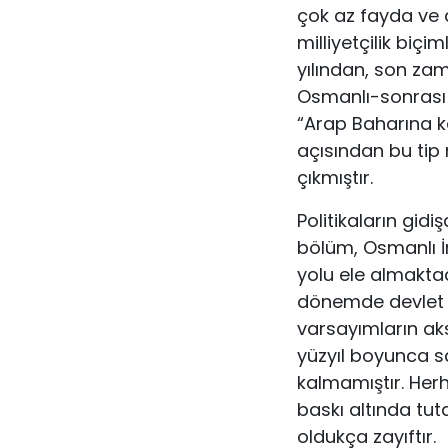
çok az fayda ve 
milliyetçilik biçi
yılından, son zam
Osmanlı-sonrası 
“Arap Baharına kad
açısından bu tip mi
çıkmıştır.
Politikaların gidi
bölüm, Osmanlı 
yolu ele almakta
dönemde devlet ve
varsayımların ak
yüzyıl boyunca 
kalmamıştır. Herh
baskı altında tut
oldukça zayıftır.