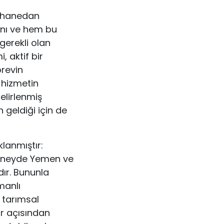
r: hanedan
ını ve hem bu
gerekli olan
, aktif bir
örevin
 hizmetin
elirlenmiş
 geldiği için de
lanmıştır:
güneyde Yemen ve
ır. Bununla
manlı
 tarımsal
ar açısından