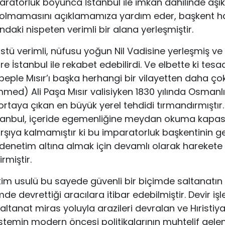
aratorluk boyunca İstanbul ile imkân dahilinde aşı
n olmamasını açıklamamıza yardım eder, başkent ha
ındaki nispeten verimli bir alana yerleşmiştir.
tü verimli, nüfusu yoğun Nil Vadisine yerleşmiş ve K
re İstanbul ile rekabet edebilirdi. Ve elbette ki tesad
sebeple Mısır’ı başka herhangi bir vilayetten daha ço
) Ali Paşa Mısır valisiyken 1830 yılında Osmanl
 ortaya çıkan en büyük yerel tehdidi tırmandırmıştı
stanbul, içeride egemenliğine meydan okuma kapasit
rşıya kalmamıştır ki bu imparatorluk başkentinin g
 denetim altına almak için devamlı olarak harekete 
rmiştir.
im usulü bu sayede güvenli bir biçimde saltanatın ot
e devrettiği aracılara itibar edebilmiştir. Devir iş
; saltanat miras yoluyla arazileri devralan ve Hıristi
stemin modern öncesi politikalarının muhtelif gele