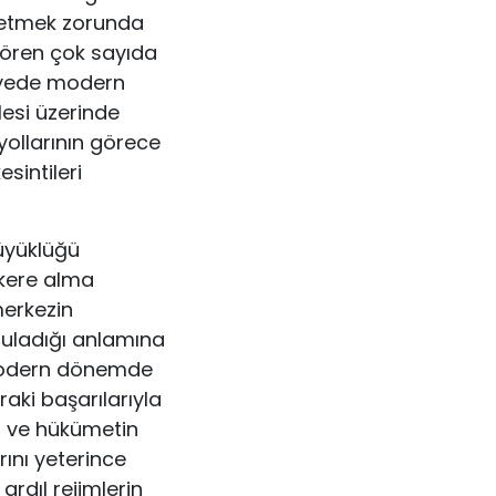
e etmek zorunda
 gören çok sayıda
sayede modern
lesi üzerinde
yollarının görece
esintileri
büyüklüğü
kere alma
merkezin
guladığı anlamına
 modern dönemde
aki başarılarıyla
n ve hükümetin
rını yeterince
ardıl rejimlerin