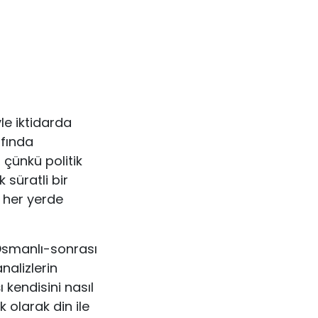
yle iktidarda
afında
 çünkü politik
 süratli bir
i her yerde
Osmanlı-sonrası
nalizlerin
 kendisini nasıl
 olarak din ile