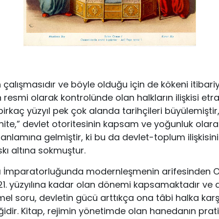
ih çalışmasıdır ve böyle olduğu için de kökeni itibari
n resmi olarak kontrolünde olan halkların ilişkisi etr
irkaç yüzyıl pek çok alanda tarihçileri büyülemiştir,
ite,” devlet otoritesinin kapsam ve yoğunluk olarak
nlamına gelmiştir, ki bu da devlet-toplum ilişkisin
ı altına sokmuştur.
lı İmparatorluğunda modernleşmenin arifesinden 
 21. yüzyılına kadar olan dönemi kapsamaktadır ve a
el soru, devletin gücü arttıkça ona tâbi halka karşı
ğidir. Kitap, rejimin yönetimde olan hanedanın pratik