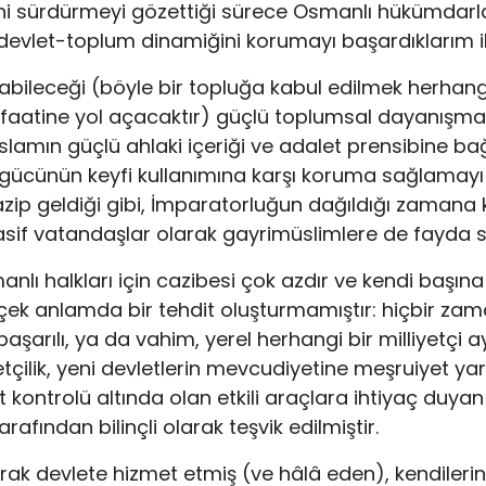
ini sürdürmeyi gözettiği sürece Osmanlı hükümdarla
 devlet-toplum dinamiğini korumayı başardıklarım il
abileceği (böyle bir topluğa kabul edilmek herhang
aatine yol açacaktır) güçlü toplumsal dayanışma
slamın güçlü ahlaki içeriği ve adalet prensibine bağl
ücünün keyfi kullanımına karşı koruma sağlamayı 
ip geldiği gibi, İmparatorluğun dağıldığı zamana 
sif vatandaşlar olarak gayrimüslimlere de fayda s
manlı halkları için cazibesi çok azdır ve kendi başına
rçek anlamda bir tehdit oluşturmamıştır: hiçbir za
 başarılı, ya da vahim, yerel herhangi bir milliyetçi
yetçilik, yeni devletlerin mevcudiyetine meşruiyet ya
at kontrolü altında olan etkili araçlara ihtiyaç duy
arafından bilinçli olarak teşvik edilmiştir.
rak devlete hizmet etmiş (ve hâlâ eden), kendilerin