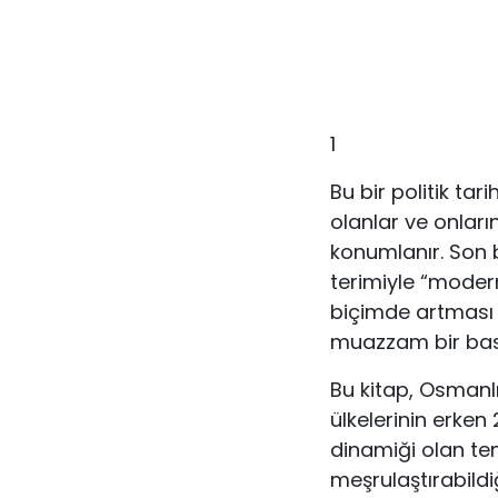
1
Bu bir politik tar
olanlar ve onları
konumlanır. Son b
terimiyle “modern
biçimde artması a
muazzam bir bask
Bu kitap, Osman
ülkelerinin erken
dinamiği olan tem
meşrulaştırabildi