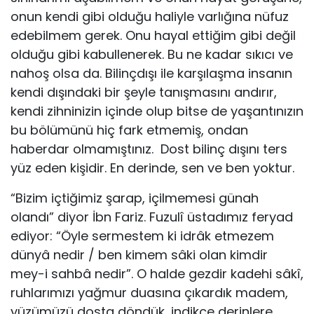
onun kendi gibi olduğu haliyle varlığına nüfuz
edebilmem gerek. Onu hayal ettiğim gibi değil
olduğu gibi kabullenerek. Bu ne kadar sıkıcı ve
nahoş olsa da. Bilinçdışı ile karşılaşma insanın
kendi dışındaki bir şeyle tanışmasını andırır,
kendi zihninizin içinde olup bitse de yaşantınızın
bu bölümünü hiç fark etmemiş, ondan
haberdar olmamıştınız. Dost bilinç dışını ters
yüz eden kişidir. En derinde, sen ve ben yoktur.
“Bizim içtiğimiz şarap, içilmemesi günah
olandı” diyor İbn Fariz. Fuzulî üstadımız feryad
ediyor: “Öyle sermestem ki idrâk etmezem
dünyâ nedir / ben kimem sâki olan kimdir
mey-i sahbâ nedir”. O halde gezdir kadehi sâkî,
ruhlarımızı yağmur duasına çıkardık madem,
yüzümüzü dosta döndük, indikçe derinlere