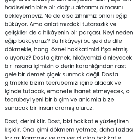
hadiselerin bire bir doğru aktarımı olmasını
bekleyemeyiz. Ne de olsa zihnimiz onları eğip
büküyor. Ama anlatımızdaki tutarsızlık ve
çelişkiler de o hikâyenin bir parçası. Neyi neden
eğip büküyoruz? Bu hikâyeyi bu şekilde dile
dökmekle, hangi öznel hakikatimizi ifşa etmiş
oluyoruz? Dosta gitmek, hikâyemizi dinleyecek
bir insana içimizin o derin karanlığından rast
gele bir demet çiçek sunmak değil. Dosta
gitmekle bizim tecrübemizi içine alacak ve
içinde tutacak, emanete ihanet etmeyecek, o
tecrübeyi yeni bir biçim ve anlamla bize
sunacak bir insan aramış oluruz.
Dost, derinliktir. Dost, bizi hakikatle yüzleştiren
kişidir. Ona içimi dökmem yetmez, daha fazlası
lazım: Karmaşık ve acı verici olan hakikatle