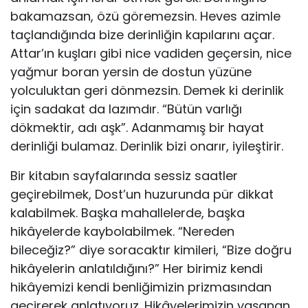
bakamazsan, özü göremezsin. Heves azimle
taçlandığında bize derinliğin kapılarını açar.
Attar’ın kuşları gibi nice vadiden geçersin, nice
yağmur boran yersin de dostun yüzüne
yolculuktan geri dönmezsin. Demek ki derinlik
için sadakat da lazımdır. “Bütün varlığı
dökmektir, adı aşk”. Adanmamış bir hayat
derinliği bulamaz. Derinlik bizi onarır, iyileştirir.
Bir kitabın sayfalarında sessiz saatler
geçirebilmek, Dost’un huzurunda pür dikkat
kalabilmek. Başka mahallelerde, başka
hikâyelerde kaybolabilmek. “Nereden
bileceğiz?” diye soracaktır kimileri, “Bize doğru
hikâyelerin anlatıldığını?” Her birimiz kendi
hikâyemizi kendi benliğimizin prizmasından
geçirerek anlatıyoruz. Hikâyelerimizin yaşanan