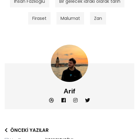
İhsan Fazlıoğlu
Bir gelecek idraki olarak tarih
Firaset
Malumat
Zan
Arif
ÖNCEKI YAZILAR