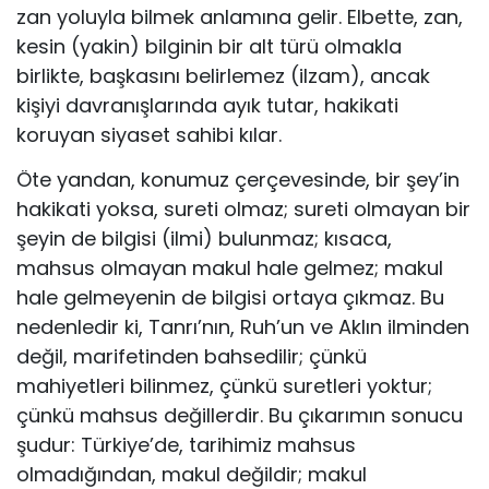
zan yoluyla bilmek anlamına gelir. Elbette, zan,
kesin (yakin) bilginin bir alt türü olmakla
birlikte, başkasını belirlemez (ilzam), ancak
kişiyi davranışlarında ayık tutar, hakikati
koruyan siyaset sahibi kılar.
Öte yandan, konumuz çerçevesinde, bir şey’in
hakikati yoksa, sureti olmaz; sureti olmayan bir
şeyin de bilgisi (ilmi) bulunmaz; kısaca,
mahsus olmayan makul hale gelmez; makul
hale gelmeyenin de bilgisi ortaya çıkmaz. Bu
nedenledir ki, Tanrı’nın, Ruh’un ve Aklın ilminden
değil, marifetinden bahsedilir; çünkü
mahiyetleri bilinmez, çünkü suretleri yoktur;
çünkü mahsus değillerdir. Bu çıkarımın sonucu
şudur: Türkiye’de, tarihimiz mahsus
olmadığından, makul değildir; makul