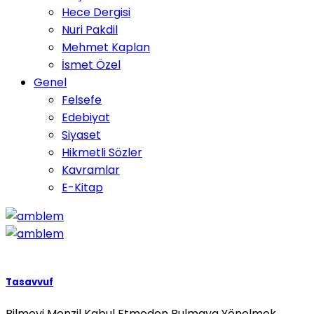
Hece Dergisi
Nuri Pakdil
Mehmet Kaplan
İsmet Özel
Genel
Felsefe
Edebiyat
Siyaset
Hikmetli Sözler
Kavramlar
E-Kitap
Tasavvuf
Bilmeyi Menzil Kabul Etmeden Bulmaya Yönelmek