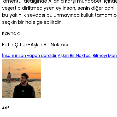
‘âmentü’ dediğinde Allah’a karşı muhabbeti içind
yeşertip diriltmediysen ey insan, senin diğer canl
bu yakınlık sevdası bulunmayınca kulluk tamam olsa
seçkin bir hale gelebilirdin.
Kaynak:
Fatih Çıtlak-Aşkın Bir Noktası
İnsanı insan yapan derdidir
Aşkın Bir Noktası
Bilmeyi Me
Arif