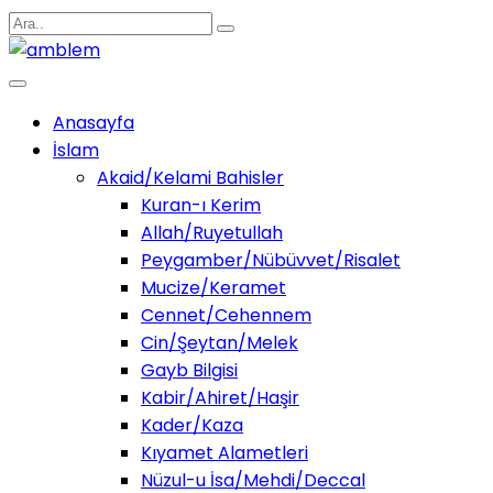
Anasayfa
İslam
Akaid/Kelami Bahisler
Kuran-ı Kerim
Allah/Ruyetullah
Peygamber/Nübüvvet/Risalet
Mucize/Keramet
Cennet/Cehennem
Cin/Şeytan/Melek
Gayb Bilgisi
Kabir/Ahiret/Haşir
Kader/Kaza
Kıyamet Alametleri
Nüzul-u İsa/Mehdi/Deccal