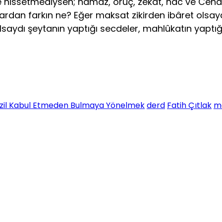
e hissetmediysen; namaz, oruç, zekât, hac ve Cenâ
ılardan farkın ne? Eğer maksat zikirden ibâret olsa
ydı şeytanın yaptığı secdeler, mahlûkatın yaptığı zi
nzil Kabul Etmeden Bulmaya Yönelmek
derd
Fatih Çıtlak
me