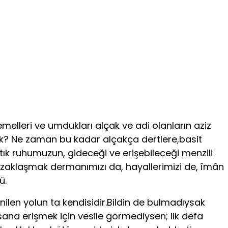
 emelleri ve umdukları alçak ve adi olanların aziz
tik? Ne zaman bu kadar alçakça dertlere,basit
tık ruhumuzun, gideceği ve erişebileceği menzili
 uzaklaşmak dermanımızı da, hayallerimizi de, îmân
ü.
en yolun ta kendisidir.Bildin de bulmadıysak
sana erişmek için vesile görmediysen; ilk defa