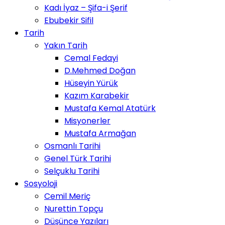
Kadı İyaz – Şifa-i Şerif
Ebubekir Sifil
Tarih
Yakın Tarih
Cemal Fedayi
D.Mehmed Doğan
Hüseyin Yürük
Kazım Karabekir
Mustafa Kemal Atatürk
Misyonerler
Mustafa Armağan
Osmanlı Tarihi
Genel Türk Tarihi
Selçuklu Tarihi
Sosyoloji
Cemil Meriç
Nurettin Topçu
Düşünce Yazıları