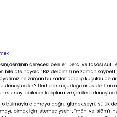
ni,derdinin derecesi belirler. Derdi ve tasası süflî
en bile öte hayaldir.Biz derdimizi ne zaman kaybet
z hayatımız ne zaman bu kadar daralıp küçüldü de ar
ine dönüştürdük? Dertlerin küçüklüğü esas dertten
arksız sayılabilecek kalıplara ve şekillere dönüştürd
o bulmayla olamaya doğru gitmek,seyrü sülük denil
mayı, olmak için istemediysen-, îmânı ve İslâm’ı ih