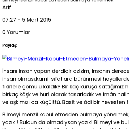
Arif
07:27 - 5 Mart 2015
0 Yorumlar
Paylaş:
İnsanı insan yapan derdidir azizim, insanın derecesi
insan olması,kamil sıfatlara bürünmesi hayallerd
fikirlere gömülü kaldık? Bir kaç kuruşa sattığımı
birkaç köşk ve huri olarak tasarladık ve îmân hal
ve aşkımızı da küçülttü. Basit ve âdi bir hevesten f
Bilmeyi menzil kabul etmeden bulmaya yönelmek, 
yazık ! Buldun da olmadıysan yazık! Bilmeyi ve bul