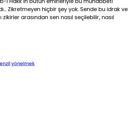
b-ı Hakk ın bütün emirleriyle bu muhabbeti
ydı… Zikretmeyen hiçbir şey yok. Sende bu idrak ve
kirler arasından sen nasıl seçilebilir, nasıl
nzil
yönelmek