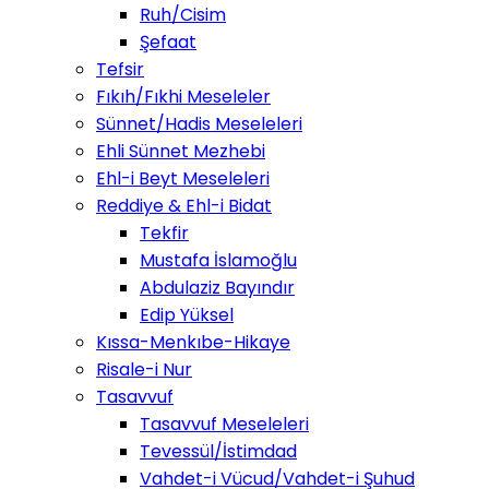
Ruh/Cisim
Şefaat
Tefsir
Fıkıh/Fıkhi Meseleler
Sünnet/Hadis Meseleleri
Ehli Sünnet Mezhebi
Ehl-i Beyt Meseleleri
Reddiye & Ehl-i Bidat
Tekfir
Mustafa İslamoğlu
Abdulaziz Bayındır
Edip Yüksel
Kıssa-Menkıbe-Hikaye
Risale-i Nur
Tasavvuf
Tasavvuf Meseleleri
Tevessül/İstimdad
Vahdet-i Vücud/Vahdet-i Şuhud