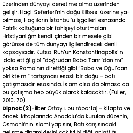
üzerinden dünyayı denetime alma üzerinden
gelişir. Haçlı Seferleri’nin doğu Kilisesi üzerine ya­
pılması, Haçlıların İstanbul’u işgalleri esnasında
Patrik koltu­ğuna bir fahişeyi oturtmaları
Hristiyanlığm kendi içinden bir mesele gibi
görünse de tüm dünyayı ilgilendirecek denli
kapsa­yıcıdır. Kutsal Ruh’un Konstantinapolis’in
iddia ettiği gibi “doğ­rudan Baba Tanrı’dan mı”
yoksa Roma’nın direttiği gibi “Baba ve Oğul’dan
birlikte mi” tartışması esaslı bir doğu – batı
çatış­masıdır esasında. İslam olsa da olmasa da
bu çatışma hep bü­yük olarak kalacaktır. (Fuller,
2010, 70)
Dipnot:(2)
-İlber Ortaylı, bu röportaj – kitapta ve
önceki kitaplarında Anadolu’da kurulan dü­zenin,
Osmanlı’nın İslami yapısını, Batı karşısındaki
gelişme dinamiklerini çok iyi bildiği, anlattığı