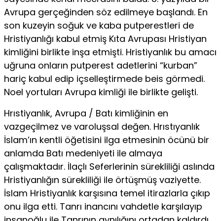
Avrupa gerçeğinden söz edilmeye başlandı. En
son kuzeyin so­ğuk ve kaba putperestleri de
Hristiyanlığı kabul etmiş Kıta Avrupası Hristiyan
kimliğini birlikte inşa etmişti. Hristiyanlık bu amacı
uğruna onların putperest adetlerini “kurban”
hariç kabul edip içselleştirmede beis görmedi.
Noel yortuları Avrupa kimliği ile birlikte gelişti.
Hrıstiyanlık, Avrupa / Batı kimliğinin en
vazgeçilmez ve varoluşsal değen. Hrıstıyanlık
İslam’ın kentli öğetisini ilga etmesi­nin öcünü bir
anlamda Batı medeniyeti ile almaya
çalışmaktadır. İlaçlı Seferlerinin sürekliliği aslında
Hristiyanlığın sürekliliği ile örtüşmüş vaziyette.
İslam Hristiyanlık karşısına temel itiraz­larla çıkıp
onu ilga etti. Tanrı inancını vahdetle karşılayıp
insa­noğlu ile Tanrının aynılığını ortadan kaldırdı.