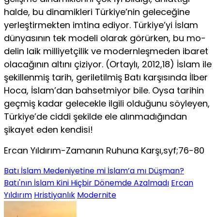
halde, bu dinamikleri Türkiye’nin geleceğine
yerleştirmekten imtina ediyor. Türkiye’yi İslam
dünyasının tek modeli olarak görürken, bu mo­
delin laik milliyetçilik ve modernleşmeden ibaret
olacağının altını çiziyor. (Or­taylı, 2012,18) İslam ile
şekillenmiş tarih, geriletilmiş Batı karşısında İlber
Hoca, İslam’dan bahsetmiyor bile. Oysa tarihin
geçmiş kadar gelecekle ilgili olduğunu söyleyen,
Türkiye’de ciddi şekilde ele alınmadığından
şikayet eden kendisi!
Ercan Yıldırım-Zamanın Ruhuna Karşı,syf;76-80
Batı İslam Medeniyetine mi İslam’a mı Düşman?
Batı'nın İslam Kini Hiçbir Dönemde Azalmadı
Ercan
Yıldırım
Hristiyanlık
Modernite