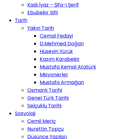
Kadı İyaz – Şifa-i Şerif
Ebubekir Sifil
Tarih
Yakın Tarih
Cemal Fedayi
D.Mehmed Doğan
Hüseyin Yürük
Kazım Karabekir
Mustafa Kemal Atatürk
Misyonerler
Mustafa Armağan
Osmanlı Tarihi
Genel Türk Tarihi
Selçuklu Tarihi
Sosyoloji
Cemil Meriç
Nurettin Topçu
Düşünce Yazıları