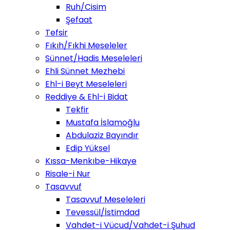
Ruh/Cisim
Şefaat
Tefsir
Fıkıh/Fıkhi Meseleler
Sünnet/Hadis Meseleleri
Ehli Sünnet Mezhebi
Ehl-i Beyt Meseleleri
Reddiye & Ehl-i Bidat
Tekfir
Mustafa İslamoğlu
Abdulaziz Bayındır
Edip Yüksel
Kıssa-Menkıbe-Hikaye
Risale-i Nur
Tasavvuf
Tasavvuf Meseleleri
Tevessül/İstimdad
Vahdet-i Vücud/Vahdet-i Şuhud