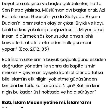
boyutlara ulaşırsa ve başka gökdelenler, hatta
Sen Pietro yıkılırsa, Müslüman avı başlar artık. Azi
Bartolomeus Gecesi’ni ya da Sicilyada Akşam
Duaları’nı anımsatan olaylar çıkar: Bıyıklı ve koyu
tenli herkes yakalanıp boğazı kesilir. Milyonlarca
insanı öldürmek söz ko­nusudur ama silahlı
kuvvetleri rahatsız etmeden halk gerekeni
yapar.” (Eco, 2012, 35)
Batı İslam ülkelerinin büyük çoğunluğunu eskiden
doğ­rudan yönetim ile sonra da kapitalizmin
merkez – çevre anla­yışıyla kontrol altında tutsa
bile İslam’ın etkinliğini yok etme güdüsünden
kendini bir türlü kurtaramaz. Niçin? Batının kini
niçin bu kadar üst noktada ve hala sürüyor?
Batı, İslam Medeniyetine mi, İslam’a mı