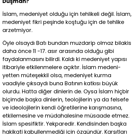
Düşman?
İslam, medeniyet olduğu için tehlikeli değil. İslam,
medeni­yet fikri peşinde koştuğu için de tehlike
arzetmiyor.
Öyle olsaydı Batı bundan muzdarip olmaz bilakis
daha önce 11 -17. asır arasında olduğu gibi
faydalanmasını bilirdi. Kaldı ki medeniyet yapısı
itibariyle etkilenmelere açıktır. İslam medeni­
yetten müteşekkil olsa, medeniyet kurma
vaadiyle çıksaydı buna Batının katkısı büyük
olurdu. Hatta diğer dinlerin de. Oysa İs­lam hiçbir
biçimde başka dinlerin, teolojilerin ya da felsefe
ve ideolojilerin kendi öğretilerine karışmasına,
etkilemesine ve mü­dahalesine müsaade etmez.
İslam spesifiktir. Yekparedir. Ken­disinden başka
hakikati kabullenmediği için özgündür. Karşıt­ları