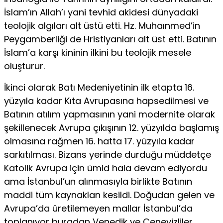
İslam’ın Allah’ı yani tevhid akidesi dünyadaki
teolojik algıları alt üstü etti. Hz. Muhaınmed’in
Peygamberliği de Hristiyanları alt üst etti. Ba­tının
İslam’a karşı kininin ilkini bu teolojik mesele
oluşturur.
İkinci olarak Batı Medeniyetinin ilk etapta 16.
yüzyıla ka­dar Kıta Avrupasına hapsedilmesi ve
Batının atılım yapması­nın yani modernite olarak
şekillenecek Avrupa çıkışının 12. yüzyılda başlamış
olmasına rağmen 16. hatta 17. yüzyıla kadar
sarkıtılması. Bizans yerinde durduğu müddetçe
Katolik Avrupa için ümid hala devam ediyordu
ama İstanbul’un alınmasıyla bir­likte Batının
maddi tüm kaynaklan kesildi. Doğudan gelen ve
Avrupa’da üretilemeyen mallar İstanbul’da
toplanıyor buradan Venedik ve Cenevizliler