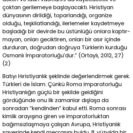
çoktan gerilemeye başlayacaktı. Hıristiyan
dünyasının diril­diği, toparlandığı, organize
olduğu, teşkilatlandığı, ilerlemeler kaydetmeye
başladığı bir devirde bu üstünlüğü onlara kaptır­
mayan, onları geciktiren, onları bir asır içinde
durduran, doğ­rudan doğruya Türklerin kurduğu
Osmanlı İmparatorluğu’dur.” (Ortaylı, 2012, 27)
(2)
Batıyı Hıristiyanlık şeklinde değerlendirmek gerek.
Türkleri de İslam. Çünkü Roma imparatorluğu
Hristiyanlığın güçlü bir şekilde geldiğini
gördüğünde onu ilk zamanlar dışlaşa da
sonradan “kendinden” kabul etti. Roma sonrası
kimlik arayı­şına giren ve imparatorluktan
bağımsızlaşmaya çalışan Avrupa, Hristiyanlık
sayesinde kendi mecrasını buldu. 8. yüzyılda bir