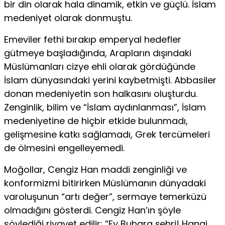
bir din olarak hala dinamik, etkin ve güçlü. İslam
mede­niyet olarak donmuştu.
Emeviler fethi bırakıp emperyal hedefler
gütmeye başladı­ğında, Arapların dışındaki
Müslümanları cizye ehli olarak gör­düğünde
İslam dünyasındaki yerini kaybetmişti. Abbasiler
do­nan medeniyetin son halkasını oluşturdu.
Zenginlik, bilim ve “İslam aydınlanması”, İslam
medeniyetine de hiçbir etkide bu­lunmadı,
gelişmesine katkı sağlamadı, Grek tercümeleri
de öl­mesini engelleyemedi.
Moğollar, Cengiz Han maddi zenginliği ve
konformizmi biti­rirken Müslümanın dünyadaki
varoluşunun “artı değer”, sermaye temerküzü
olmadığını gösterdi. Cengiz Han’ın şöyle
söylediği ri­vayet edilir: “Ey Buhara şehri! Hangi