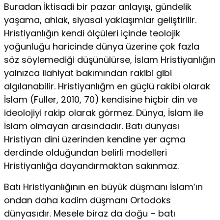
Buradan İktisadi bir pazar anlayışı, gündelik
yaşama, ahlak, si­yasal yaklaşımlar geliştirilir.
Hristiyanlığın kendi ölçüleri içinde teolojik
yoğunluğu haricinde dünya üzerine çok fazla
söz söyle­mediği düşünülürse, İslam Hristiyanlığın
yalnızca ilahiyat bakı­mından rakibi gibi
algılanabilir. Hristiyanlığm en güçlü rakibi olarak
İslam (Fuller, 2010, 70) kendisine hiçbir din ve
ideolo­jiyi rakip olarak görmez. Dünya, İslam ile
İslam olmayan ara­sındadır. Batı dünyası
Hristiyan dini üzerinden kendine yer açma
derdinde olduğundan belirli modelleri
Hristiyanlığa da­yandırmaktan sakınmaz.
Batı Hristiyanlığının en büyük düş­manı İslam’ın
ondan daha kadim düşmanı Ortodoks
dünyasıdır. Mesele biraz da doğu – batı