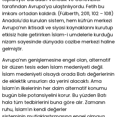
tarafından Avrupa’ya ulaştırılıyordu. Fetih bu
imkanı ortadan kaldırdı. (Fülberth, 2011, 102 – 108)
Anadolu’da kurulan sistem, hem küfrün merkezi
Avrupa’nın ik­tisadi ve siyasi kaynaklarını kurutup
etkisiz hale getirirken İs­lam-i umdelerle kurduğu
nizam sayesinde dünyada cazibe mer­kezi haline
gelmiştir.
Avrupa’nın genişlemesine engel olan, alternatif
bir düzen te­sis eden İslam medeniyeti değil.
İslam medeniyeti olsaydı orada Batı değerlerinin
de eklektik unsurları da yerini alacaktı. Ama
İslam’ın ilkelerinin her daim alternatif konumu
bugün bile po­tansiyelini korur. Bu yüzden Batı
hala tüm tedbirlerini buna göre alır. Zamanın
ruhu, İslam’ın kendi değerler
sisteminin mutlaklaştırmasına engel olmaya