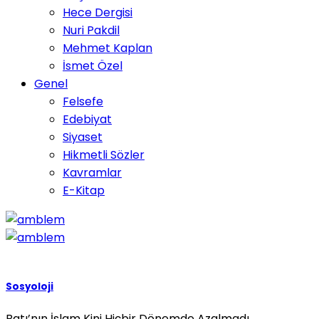
Hece Dergisi
Nuri Pakdil
Mehmet Kaplan
İsmet Özel
Genel
Felsefe
Edebiyat
Siyaset
Hikmetli Sözler
Kavramlar
E-Kitap
Sosyoloji
Batı’nın İslam Kini Hiçbir Dönemde Azalmadı