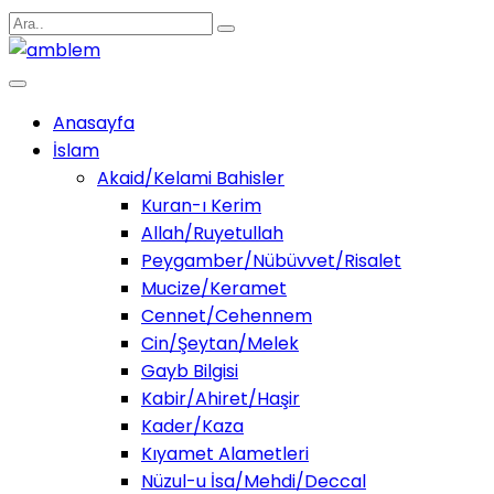
Anasayfa
İslam
Akaid/Kelami Bahisler
Kuran-ı Kerim
Allah/Ruyetullah
Peygamber/Nübüvvet/Risalet
Mucize/Keramet
Cennet/Cehennem
Cin/Şeytan/Melek
Gayb Bilgisi
Kabir/Ahiret/Haşir
Kader/Kaza
Kıyamet Alametleri
Nüzul-u İsa/Mehdi/Deccal