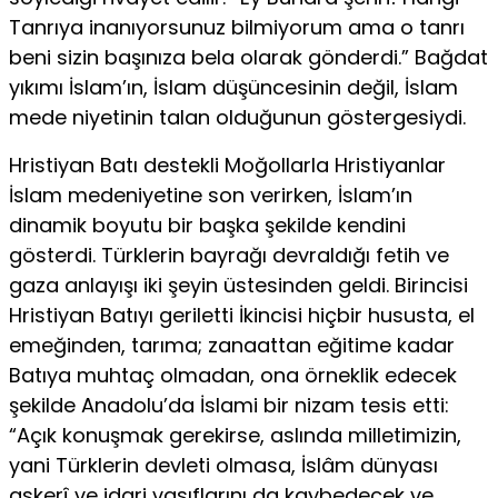
Tanrıya inanıyorsunuz bil­miyorum ama o tanrı
beni sizin başınıza bela olarak gönderdi.” Bağdat
yıkımı İslam’ın, İslam düşüncesinin değil, İslam
mede niyetinin talan olduğunun göstergesiydi.
Hristiyan Batı destekli Moğollarla Hristiyanlar
İslam me­deniyetine son verirken, İslam’ın
dinamik boyutu bir başka şe­kilde kendini
gösterdi. Türklerin bayrağı devraldığı fetih ve
gaza anlayışı iki şeyin üstesinden geldi. Birincisi
Hristiyan Ba­tıyı geriletti İkincisi hiçbir hususta, el
emeğinden, tarıma; za­naattan eğitime kadar
Batıya muhtaç olmadan, ona örneklik edecek
şekilde Anadolu’da İslami bir nizam tesis etti:
“Açık ko­nuşmak gerekirse, aslında milletimizin,
yani Türklerin devleti olmasa, İslâm dünyası
askerî ve idari vasıflarını da kaybedecek ve