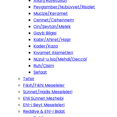
Allah/Ruyetullah
Peygamber/Nübüvvet/Risalet
Mucize/Keramet
Cennet/Cehennem
Cin/Şeytan/Melek
Gayb Bilgisi
Kabir/Ahiret/Haşir
Kader/Kaza
Kıyamet Alametleri
Nüzul-u İsa/Mehdi/Deccal
Ruh/Cisim
Şefaat
Tefsir
Fıkıh/Fıkhi Meseleler
Sünnet/Hadis Meseleleri
Ehli Sünnet Mezhebi
Ehl-i Beyt Meseleleri
Reddiye & Ehl-i Bidat