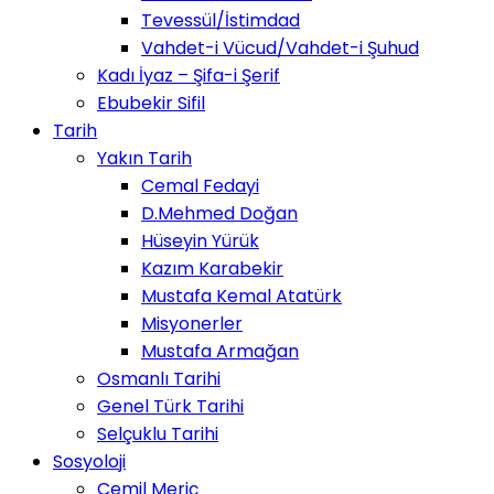
Tevessül/İstimdad
Vahdet-i Vücud/Vahdet-i Şuhud
Kadı İyaz – Şifa-i Şerif
Ebubekir Sifil
Tarih
Yakın Tarih
Cemal Fedayi
D.Mehmed Doğan
Hüseyin Yürük
Kazım Karabekir
Mustafa Kemal Atatürk
Misyonerler
Mustafa Armağan
Osmanlı Tarihi
Genel Türk Tarihi
Selçuklu Tarihi
Sosyoloji
Cemil Meriç