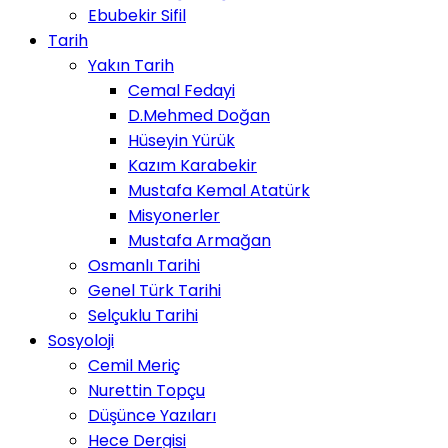
Ebubekir Sifil
Tarih
Yakın Tarih
Cemal Fedayi
D.Mehmed Doğan
Hüseyin Yürük
Kazım Karabekir
Mustafa Kemal Atatürk
Misyonerler
Mustafa Armağan
Osmanlı Tarihi
Genel Türk Tarihi
Selçuklu Tarihi
Sosyoloji
Cemil Meriç
Nurettin Topçu
Düşünce Yazıları
Hece Dergisi