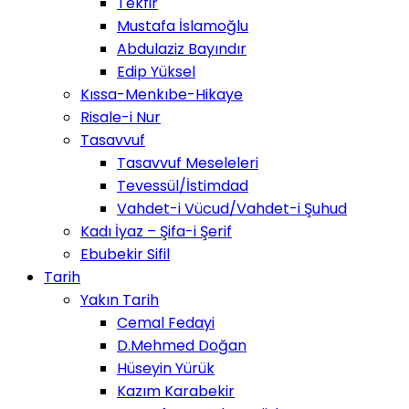
Tekfir
Mustafa İslamoğlu
Abdulaziz Bayındır
Edip Yüksel
Kıssa-Menkıbe-Hikaye
Risale-i Nur
Tasavvuf
Tasavvuf Meseleleri
Tevessül/İstimdad
Vahdet-i Vücud/Vahdet-i Şuhud
Kadı İyaz – Şifa-i Şerif
Ebubekir Sifil
Tarih
Yakın Tarih
Cemal Fedayi
D.Mehmed Doğan
Hüseyin Yürük
Kazım Karabekir