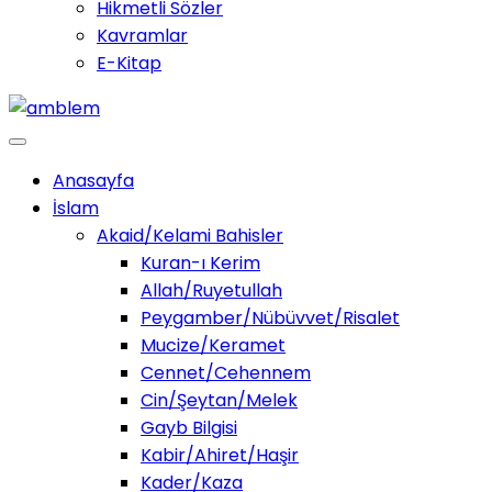
Hikmetli Sözler
Kavramlar
E-Kitap
Anasayfa
İslam
Akaid/Kelami Bahisler
Kuran-ı Kerim
Allah/Ruyetullah
Peygamber/Nübüvvet/Risalet
Mucize/Keramet
Cennet/Cehennem
Cin/Şeytan/Melek
Gayb Bilgisi
Kabir/Ahiret/Haşir
Kader/Kaza