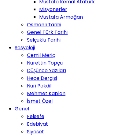
Mustafa Kemal Atatürk
Misyonerler
Mustafa Armağan
Osmanlı Tarihi
Genel Türk Tarihi
Selçuklu Tarihi
Sosyoloji
Cemil Meriç
Nurettin Topçu
Düşünce Yazıları
Hece Dergisi
Nuri Pakdil
Mehmet Kaplan
İsmet Özel
Genel
Felsefe
Edebiyat
Siyaset