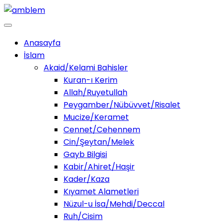
Anasayfa
İslam
Akaid/Kelami Bahisler
Kuran-ı Kerim
Allah/Ruyetullah
Peygamber/Nübüvvet/Risalet
Mucize/Keramet
Cennet/Cehennem
Cin/Şeytan/Melek
Gayb Bilgisi
Kabir/Ahiret/Haşir
Kader/Kaza
Kıyamet Alametleri
Nüzul-u İsa/Mehdi/Deccal
Ruh/Cisim