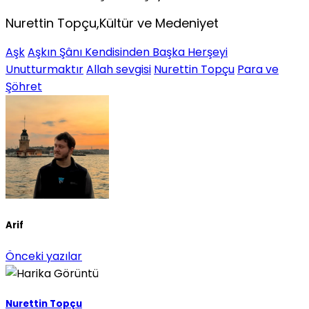
Nurettin Topçu,Kültür ve Medeniyet
Aşk
Aşkın Şânı Kendisinden Başka Herşeyi
Unutturmaktır
Allah sevgisi
Nurettin Topçu
Para ve
Şöhret
Arif
Önceki yazılar
Nurettin Topçu