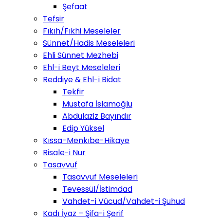
Şefaat
Tefsir
Fıkıh/Fıkhi Meseleler
Sünnet/Hadis Meseleleri
Ehli Sünnet Mezhebi
Ehl-i Beyt Meseleleri
Reddiye & Ehl-i Bidat
Tekfir
Mustafa İslamoğlu
Abdulaziz Bayındır
Edip Yüksel
Kıssa-Menkıbe-Hikaye
Risale-i Nur
Tasavvuf
Tasavvuf Meseleleri
Tevessül/İstimdad
Vahdet-i Vücud/Vahdet-i Şuhud
Kadı İyaz – Şifa-i Şerif