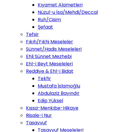
Kıyamet Alametleri
Nüzul-u İsa/Mehdi/Deccal
Ruh/Cisim
Şefaat
Tefsir
Fıkıh/Fıkhi Meseleler
Sünnet/Hadis Meseleleri
Ehli Sünnet Mezhebi
Ehl-i Beyt Meseleleri
Reddiye & Ehl-i Bidat
Tekfir
Mustafa İslamoğlu
Abdulaziz Bayındır
Edip Yüksel
Kıssa-Menkıbe-Hikaye
Risale-i Nur
Tasavvuf
Tasavvuf Meseleleri