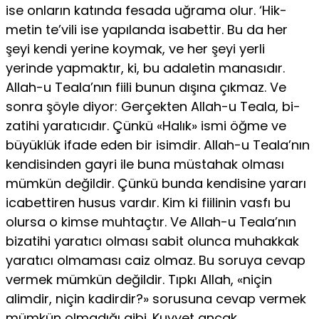
ise onların katında fesada uğrama olur. ‘Hik­
metin te’vili ise yapılanda isabettir. Bu da her
şeyi kendi yerine koymak, ve her şeyi yerli
yerinde yapmaktır, ki, bu adaletin manasıdır.
Allah-u Teala’nın fiili bunun dışına çıkmaz. Ve
sonra şöyle diyor: Gerçekten Allah-u Teala, bi­
zatihi yaratıcıdır. Çünkü «Halık» ismi öğme ve
büyüklük ifade eden bir isim­dir. Allah-u Teala’nın
kendisinden gayri ile buna müstahak olması
mümkün değildir. Çünkü bunda kendisine yararı
icabettiren husus vardır. Kim ki fii­linin vasfı bu
olursa o kimse muhtaçtır. Ve Allah-u Teala’nın
bizatihi yaratı­cı olması sabit olunca muhakkak
yaratıcı olmaması caiz olmaz. Bu soruya ce­vap
vermek mümkün değildir. Tıpkı Allah, «niçin
alimdir, niçin kadirdir?» sorusuna cevap vermek
mümkün olmadığı gibi. Kuvvet ancak