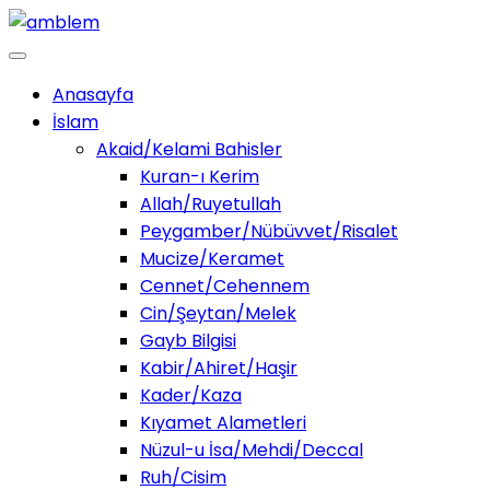
Anasayfa
İslam
Akaid/Kelami Bahisler
Kuran-ı Kerim
Allah/Ruyetullah
Peygamber/Nübüvvet/Risalet
Mucize/Keramet
Cennet/Cehennem
Cin/Şeytan/Melek
Gayb Bilgisi
Kabir/Ahiret/Haşir
Kader/Kaza
Kıyamet Alametleri
Nüzul-u İsa/Mehdi/Deccal
Ruh/Cisim