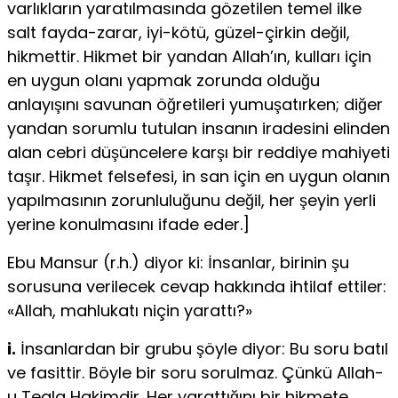
varlıkların yaratılmasında gözetilen temel ilke
salt fayda-zarar, iyi-kötü, güzel-çirkin değil,
hikmettir. Hikmet bir yandan Allah’ın, kulları için
en uygun olanı yapmak zorunda olduğu
anlayışını savunan öğretileri yumuşatırken; di­ğer
yandan sorumlu tutulan insanın iradesini elinden
alan cebri düşüncelere karşı bir reddiye mahiyeti
taşır. Hikmet felsefesi, in­ san için en uygun olanın
yapılmasının zorunluluğunu değil, her şeyin yerli
yerine konulmasını ifade eder.]
Ebu Mansur (r.h.) diyor ki: İnsanlar, birinin şu
sorusuna verilecek cevap hakkında ihtilaf ettiler:
«Allah, mahlukatı niçin yarattı?»
i.
İnsanlardan bir grubu şöyle diyor: Bu soru batıl
ve fasittir. Böyle bir soru sorulmaz. Çünkü Allah-
u Teala Hakimdir. Her yarattığını bir hikmete