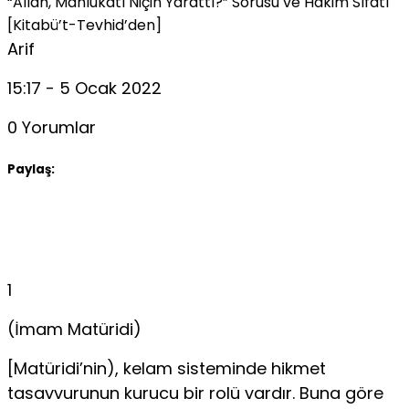
“Allah, Mahlukatı Niçin Yarattı?” Sorusu ve Hakim Sıfatı
[Kitabü’t-Tevhid’den]
Arif
15:17 - 5 Ocak 2022
0 Yorumlar
Paylaş:
1
(İmam Matüridi)
[Matüridi’nin), kelam sisteminde hikmet
tasavvurunun kurucu bir rolü vardır. Buna göre