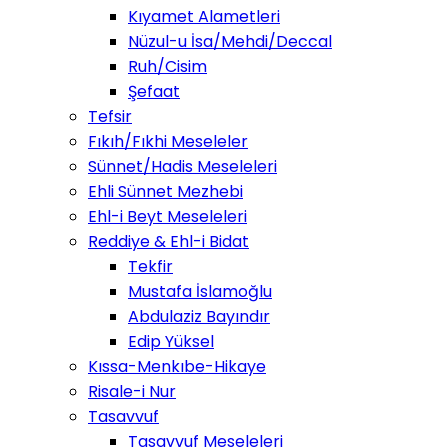
Kıyamet Alametleri
Nüzul-u İsa/Mehdi/Deccal
Ruh/Cisim
Şefaat
Tefsir
Fıkıh/Fıkhi Meseleler
Sünnet/Hadis Meseleleri
Ehli Sünnet Mezhebi
Ehl-i Beyt Meseleleri
Reddiye & Ehl-i Bidat
Tekfir
Mustafa İslamoğlu
Abdulaziz Bayındır
Edip Yüksel
Kıssa-Menkıbe-Hikaye
Risale-i Nur
Tasavvuf
Tasavvuf Meseleleri