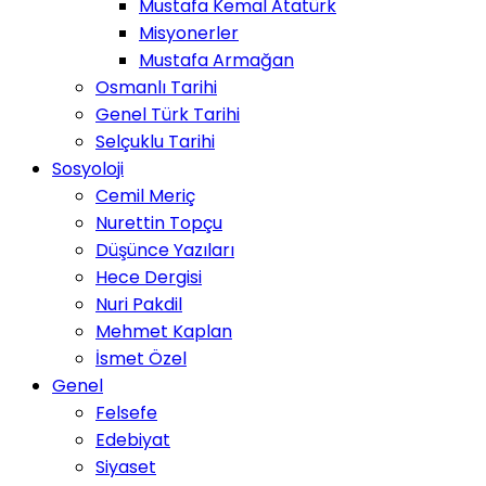
Mustafa Kemal Atatürk
Misyonerler
Mustafa Armağan
Osmanlı Tarihi
Genel Türk Tarihi
Selçuklu Tarihi
Sosyoloji
Cemil Meriç
Nurettin Topçu
Düşünce Yazıları
Hece Dergisi
Nuri Pakdil
Mehmet Kaplan
İsmet Özel
Genel
Felsefe
Edebiyat
Siyaset