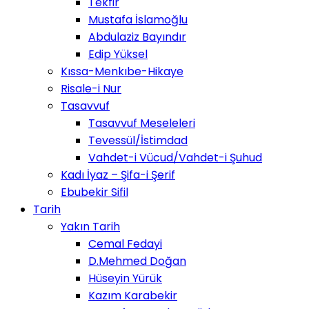
Tekfir
Mustafa İslamoğlu
Abdulaziz Bayındır
Edip Yüksel
Kıssa-Menkıbe-Hikaye
Risale-i Nur
Tasavvuf
Tasavvuf Meseleleri
Tevessül/İstimdad
Vahdet-i Vücud/Vahdet-i Şuhud
Kadı İyaz – Şifa-i Şerif
Ebubekir Sifil
Tarih
Yakın Tarih
Cemal Fedayi
D.Mehmed Doğan
Hüseyin Yürük
Kazım Karabekir