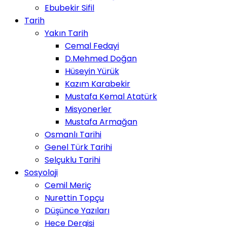
Ebubekir Sifil
Tarih
Yakın Tarih
Cemal Fedayi
D.Mehmed Doğan
Hüseyin Yürük
Kazım Karabekir
Mustafa Kemal Atatürk
Misyonerler
Mustafa Armağan
Osmanlı Tarihi
Genel Türk Tarihi
Selçuklu Tarihi
Sosyoloji
Cemil Meriç
Nurettin Topçu
Düşünce Yazıları
Hece Dergisi