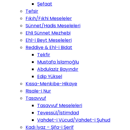
Şefaat
Tefsir
Fıkıh/Fıkhi Meseleler
Sünnet/Hadis Meseleleri
Ehli Sünnet Mezhebi
Ehl-i Beyt Meseleleri
Reddiye & Ehl-i Bidat
Tekfir
Mustafa İslamoğlu
Abdulaziz Bayındır
Edip Yüksel
Kıssa-Menkıbe-Hikaye
Risale-i Nur
Tasavvuf
Tasavvuf Meseleleri
Tevessül/İstimdad
Vahdet-i Vücud/Vahdet-i Şuhud
Kadı İyaz – Şifa-i Şerif