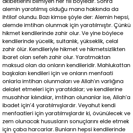
akibetlerini bilmiyen her fiil böy­ledir. Sonra
alemin yaratılmış olduğu mana hakkında da
ihtilaf olundu. Ba­zı kimse şöyle der: Alemin hepsi,
alemde imtihan olunmak için yaratılmıştır. Çünkü
hikmet kendilerinde zahir olur. Ve yine böylece
kendilerinde yücelik, sultanlık, yükseklik, celal
zahir ölür. Kendileriyle hikmet ve hikmetsizlikten
ibaret olan sefeh zahir olur. Yaratmaktan
maksud olan da onların kendileri­dir. Mahlukattan
başkaları kendileri için ve onların menfaati
onlarla imtihan olunmaları ve Allah’ın varlığına
delalet etmeleri için yaratıldılar; ve kendile­rine
musahhar kılındılar, imtihan olunanlar ise, Allah’a
ibadet için’4 yaratılmışlardır. Veyahut kendi
menfaatleri için yaratılmışlardır ki, övünülecek ve
zem olunacak hususların sonuçlarını elde etmek
için çaba harcarlar. Bunların hepsi kendilerinde