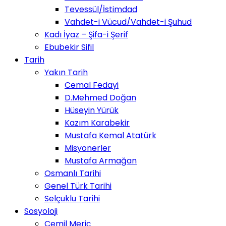
Tevessül/İstimdad
Vahdet-i Vücud/Vahdet-i Şuhud
Kadı İyaz – Şifa-i Şerif
Ebubekir Sifil
Tarih
Yakın Tarih
Cemal Fedayi
D.Mehmed Doğan
Hüseyin Yürük
Kazım Karabekir
Mustafa Kemal Atatürk
Misyonerler
Mustafa Armağan
Osmanlı Tarihi
Genel Türk Tarihi
Selçuklu Tarihi
Sosyoloji
Cemil Meriç