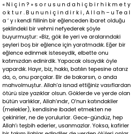
« N i ç i n ? » s o r u s u n d a h i ç b i r h i k m e t y
o k t u r . B u n u n i ç i n d i r k i , A l l a h – u Te a l
a ‘ y ı kendi fiilinin bir eğlenceden ibaret olduğu
şeklindeki bir vehmi nefyederek şöyle
buyurmuştur: «Biz, gök ile yeri ve aralarındaki
şeyleri boş bir eğlence için yaratmadık. Eğer bir
eğlence edinmek isteseydik, elbette onu
katımızdan edinirdik. Yapacak olsaydık öyle
yapardık. Hayır, biz, hakkı, batılın tepesine atarız
da, o, onu parçalar. Bir de bakarsın, o anda
mahvolmuştur. Allah’a isnad ettiğiniz vasıflardan
ötürü size yazıklar olsun. Göklerde ve yerde olan
bütün varlıklar, Allah’ındır, O’nun katındakiler
(melekler), kendisine ibadet etmek­ten ne
çekinirler, ne de yorulurlar. Gece-gündüz, hep
Allah’ı teşbih ederler, usanmazlar. Yoksa, kafirler
bir takım ilahlar edindiler de yerden ölüleri on­lar