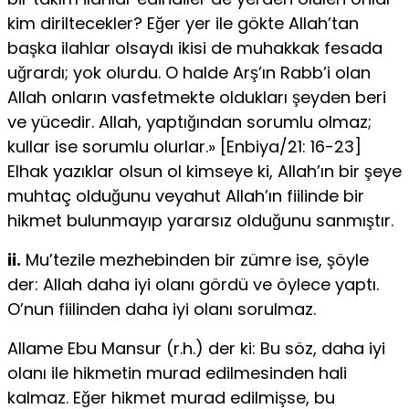
kim diriltecekler? Eğer yer ile gökte Allah’tan
başka ilahlar olsaydı ikisi de muhakkak fesada
uğrardı; yok olurdu. O halde Arş’ın Rabb’i olan
Allah onla­rın vasfetmekte oldukları şeyden beri
ve yücedir. Allah, yaptığından sorumlu olmaz;
kullar ise sorumlu olurlar.» [Enbiya/21: 16-23]
Elhak yazıklar olsun ol kimseye ki, Allah’ın bir şeye
muhtaç olduğunu veyahut Allah’ın fiilinde bir
hikmet bulunmayıp yararsız olduğunu sanmıştır.
ii.
Mu’tezile mezhebinden bir zümre ise, şöyle
der: Allah daha iyi olanı gör­dü ve öylece yaptı.
O’nun fiilinden daha iyi olanı sorulmaz.
Allame Ebu Mansur (r.h.) der ki: Bu söz, daha iyi
olanı ile hikmetin mu­rad edilmesinden hali
kalmaz. Eğer hikmet murad edilmişse, bu