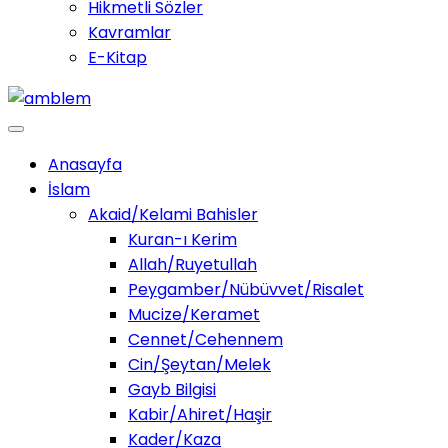
Hikmetli Sözler
Kavramlar
E-Kitap
Anasayfa
İslam
Akaid/Kelami Bahisler
Kuran-ı Kerim
Allah/Ruyetullah
Peygamber/Nübüvvet/Risalet
Mucize/Keramet
Cennet/Cehennem
Cin/Şeytan/Melek
Gayb Bilgisi
Kabir/Ahiret/Haşir
Kader/Kaza