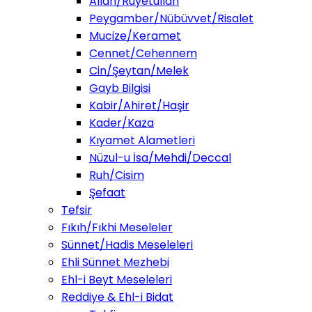
Allah/Ruyetullah
Peygamber/Nübüvvet/Risalet
Mucize/Keramet
Cennet/Cehennem
Cin/Şeytan/Melek
Gayb Bilgisi
Kabir/Ahiret/Haşir
Kader/Kaza
Kıyamet Alametleri
Nüzul-u İsa/Mehdi/Deccal
Ruh/Cisim
Şefaat
Tefsir
Fıkıh/Fıkhi Meseleler
Sünnet/Hadis Meseleleri
Ehli Sünnet Mezhebi
Ehl-i Beyt Meseleleri
Reddiye & Ehl-i Bidat