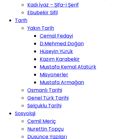
Kadı İyaz – Şifa-i Şerif
Ebubekir Sifil
Tarih
Yakın Tarih
Cemal Fedayi
D.Mehmed Doğan
Hüseyin Yürük
Kazım Karabekir
Mustafa Kemal Atatürk
Misyonerler
Mustafa Armağan
Osmanlı Tarihi
Genel Türk Tarihi
Selçuklu Tarihi
Sosyoloji
Cemil Meriç
Nurettin Topçu
Düşünce Yazıları