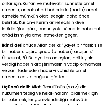
onlar için. Kur’an ve mütevâtir sünnetle amel
etmenin, ancak ahad haberlerle (hadis) amel
etmekle mümkün olabileceğini daha önce
belirttik. Kur’an-ı Kerim amel edilsin diye
indirildiğine göre, bunun yolu sünnetin haber-ul
ahâd kısmıyla amel etmekten geçer.
İkinci delil:
Yüce Allah der ki: “Şayet bir fasık size
bir haber ulaştırdığında (o haberi) araştırın.”
(Hucurat, 6) Bu ayetten anlaşılan, adil kişinin
verdiği haberin araştırılmasının vacip olmaması
ve zan ifade eden haber-i vahid ile amel
etmenin caiz olduğunu gösterir.
Üçüncü delil:
Allah Resulü’nün (s.a.v) dini
hükümleri tebliğ ve helal-haramı bildirmek için
bir takım elçiler görevlendirdiği mütevâtir