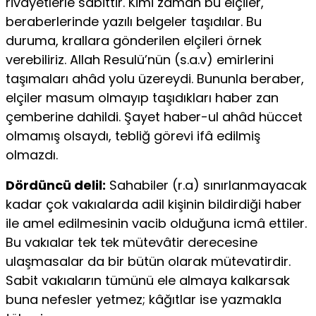
rivayetlerle sabittir. Kimi zaman bu elçiler,
beraberlerinde yazılı belgeler taşıdılar. Bu
duruma, krallara gönderilen elçileri örnek
verebiliriz. Allah Resulü’nün (s.a.v) emirlerini
taşımaları ahâd yolu üzereydi. Bununla beraber,
elçiler masum olmayıp taşıdıkları haber zan
çemberine dahildi. Şayet haber-ul ahâd hüccet
olmamış olsaydı, tebliğ görevi ifâ edilmiş
olmazdı.
Dördüncü delil:
Sahabiler (r.a) sınırlanmayacak
kadar çok vakıalarda adil kişinin bildirdiği haber
ile amel edilmesinin vacib olduğuna icmâ ettiler.
Bu vakıalar tek tek mütevâtir derecesine
ulaşmasalar da bir bütün olarak mütevatirdir.
Sabit vakıaların tümünü ele almaya kalkarsak
buna nefesler yetmez; kâğıtlar ise yazmakla