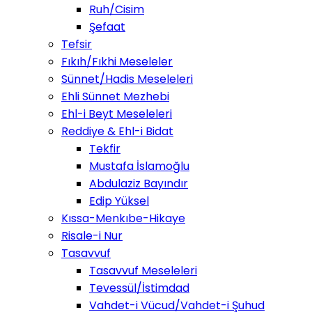
Ruh/Cisim
Şefaat
Tefsir
Fıkıh/Fıkhi Meseleler
Sünnet/Hadis Meseleleri
Ehli Sünnet Mezhebi
Ehl-i Beyt Meseleleri
Reddiye & Ehl-i Bidat
Tekfir
Mustafa İslamoğlu
Abdulaziz Bayındır
Edip Yüksel
Kıssa-Menkıbe-Hikaye
Risale-i Nur
Tasavvuf
Tasavvuf Meseleleri
Tevessül/İstimdad
Vahdet-i Vücud/Vahdet-i Şuhud