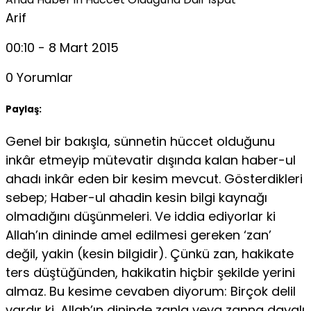
Arif
00:10 - 8 Mart 2015
0 Yorumlar
Paylaş:
Genel bir bakışla, sünnetin hüccet olduğunu
inkâr etmeyip mütevatir dışında kalan haber-ul
ahadı inkâr eden bir kesim mevcut. Gösterdikleri
sebep; Haber-ul ahadin kesin bilgi kaynağı
olmadığını düşünmeleri. Ve iddia ediyorlar ki
Allah’ın dininde amel edilmesi gereken ‘zan’
değil, yakin (kesin bilgidir). Çünkü zan, hakikate
ters düştüğünden, hakikatin hiçbir şekilde yerini
almaz. Bu kesime cevaben diyorum: Birçok delil
vardır ki, Allah’ın dininde zanla veya zanna dayalı