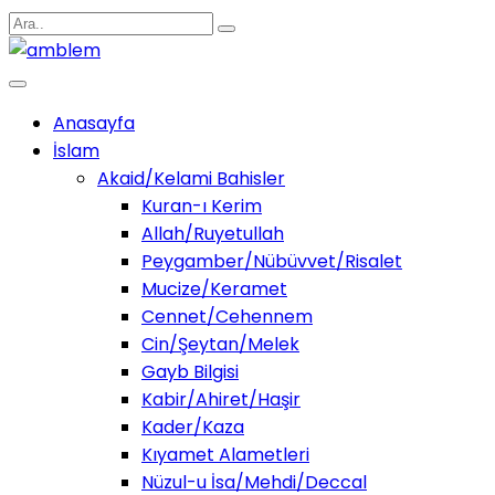
Anasayfa
İslam
Akaid/Kelami Bahisler
Kuran-ı Kerim
Allah/Ruyetullah
Peygamber/Nübüvvet/Risalet
Mucize/Keramet
Cennet/Cehennem
Cin/Şeytan/Melek
Gayb Bilgisi
Kabir/Ahiret/Haşir
Kader/Kaza
Kıyamet Alametleri
Nüzul-u İsa/Mehdi/Deccal