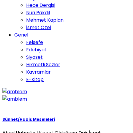
Hece Dergisi
Nuri Pakdil
Mehmet Kaplan
İsmet Özel
Genel
Felsefe
Edebiyat
Siyaset
Hikmetli Sözler
Kavramlar
E-Kitap
Sünnet/Hadis Meseleleri
Ahad Haber’in Hüccet Olduğuna Dair İspat