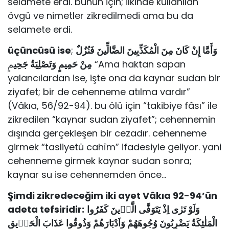
selamete erdi. bunun için; ilkinde kullanılan
övgü ve nimetler zikredilmedi ama bu da
selamete erdi.
üçüncüsü ise
;
وَأَمَّا إِنْ كَانَ مِنَ الْمُكَذِّبِينَ الضَّالِّينَ فَنُزُلٌ
مِنْ حَمِيمٍ وَتَصْلِيَةُ جَحِي
مٍ “Ama haktan sapan
yalancılardan ise, işte ona da kaynar sudan bir
ziyafet; bir de cehenneme atılma vardır”
(Vâkıa, 56/92-94). bu ölü için “takibiye fâsı” ile
zikredilen “kaynar sudan ziyafet”; cehennemin
dışında gerçekleşen bir cezadır. cehenneme
girmek “tasliyetü cahîm” ifadesiyle geliyor. yani
cehenneme girmek kaynar sudan sonra;
kaynar su ise cehennemden önce…
Şimdi zikredeceğim iki ayet Vâkıa 92-94’ün
adeta tefsiridir:
وَلَوْ تَرٰى اِذْ يَتَوَفَّى الَّذٖينَ كَفَرُوا
الْمَلٰئِكَةُ يَضْرِبُونَ وُجُوهَهُمْ وَاَدْبَارَهُمْ وَذُوقُوا عَذَابَ الْحَرٖيقِ