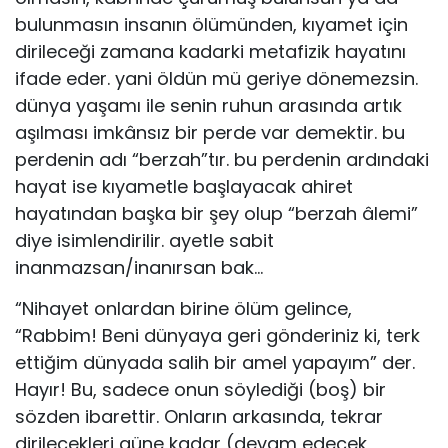
bulunmasın insanın ölümünden, kıyamet için
dirileceği zamana kadarki metafizik hayatını
ifade eder. yani öldün mü geriye dönemezsin.
dünya yaşamı ile senin ruhun arasında artık
aşılması imkânsız bir perde var demektir. bu
perdenin adı “berzah”tır. bu perdenin ardındaki
hayat ise kıyametle başlayacak ahiret
hayatından başka bir şey olup “berzah âlemi”
diye isimlendirilir. ayetle sabit
inanmazsan/inanırsan bak…
“Nihayet onlardan birine ölüm gelince,
“Rabbim! Beni dünyaya geri gönderiniz ki, terk
ettiğim dünyada salih bir amel yapayım” der.
Hayır! Bu, sadece onun söylediği (boş) bir
sözden ibarettir. Onların arkasında, tekrar
dirilecekleri güne kadar (devam edecek,