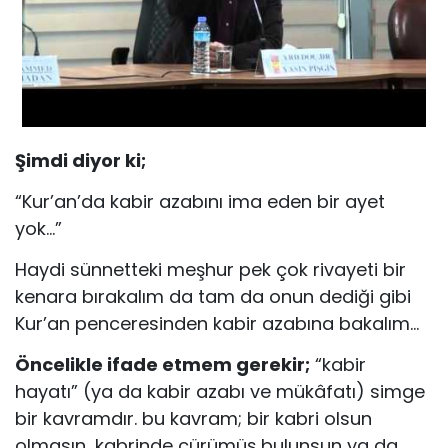
Şimdi diyor ki;
“Kur’an’da kabir azabını ima eden bir ayet
yok…”
Haydi sünnetteki meşhur pek çok rivayeti bir
kenara bırakalım da tam da onun dediği gibi
Kur’an penceresinden kabir azabına bakalım…
Öncelikle ifade etmem gerekir;
“kabir
hayatı” (ya da kabir azabı ve mükâfatı) simge
bir kavramdır. bu kavram; bir kabri olsun
olmasın, kabrinde çürümüş bulunsun ya da