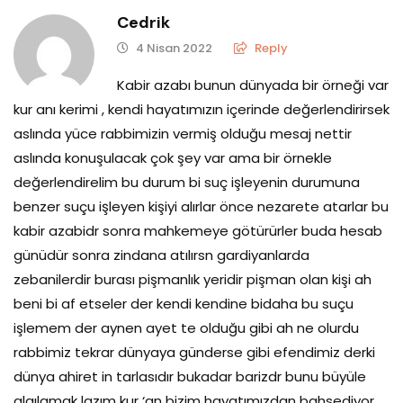
Cedrik
4 Nisan 2022
Reply
Kabir azabı bunun dünyada bir örneği var
kur anı kerimi , kendi hayatımızın içerinde değerlendirirsek
aslında yüce rabbimizin vermiş olduğu mesaj nettir
aslında konuşulacak çok şey var ama bir örnekle
değerlendirelim bu durum bi suç işleyenin durumuna
benzer suçu işleyen kişiyi alırlar önce nezarete atarlar bu
kabir azabidr sonra mahkemeye götürürler buda hesab
günüdür sonra zindana atılırsn gardiyanlarda
zebanilerdir burası pişmanlık yeridir pişman olan kişi ah
beni bi af etseler der kendi kendine bidaha bu suçu
işlemem der aynen ayet te olduğu gibi ah ne olurdu
rabbimiz tekrar dünyaya günderse gibi efendimiz derki
dünya ahiret in tarlasıdır bukadar barizdr bunu büyüle
algılamak lazım kur ‘an bizim hayatımızdan bahsediyor