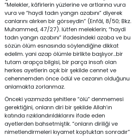
“Melekler, kâfirlerin yüzlerine ve artlarına vura
vura ve “haydi tadın yangın azabını” diyerek
canlarını alırken bir görseydin” (Enfâl, 8/50; Bkz.
Muhammed, 47/27). lütfen meleklerin; “haydi
tadın yangın azabını” ifadesindeki azaba ve bu
sözün ölüm esnasında söylendiğine dikkat
edelim. yani azap ölümle birlikte başlıyor…bir
tutam arapça bilgisi, bir parça insafı olan
herkes ayetlerin açık bir şekilde cennet ve
cehennemden önce ödül ve cezanın olduğunu
anlamakta zorlanmaz.
Önceki yazımızda şehitlere “ölü” denmemesi
gerektiğini, onların diri bir şekilde Allah’ın
katında rızıklandırıldıklarını ifade eden
ayetlerden bahsetmiştik. “onların diriliği ve
nimetlendirmeleri kıyamet koptuktan sonradır”