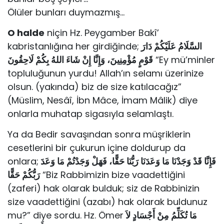
Ölüler bunları duymazmış…
O halde
niçin Hz. Peygamber Bakî’
kabristanlığına her girdiğinde;
السَّلَامُ عَلَيْكُمْ دَارَ
قَوْمٍ مُؤْمِنِينَ، وَإِنَّا إِنْ شَاءَ اللهُ بِكُمْ لَاحِقُونَ
“Ey mü’minler
topluluğunun yurdu! Allah’ın selamı üzerinize
olsun. (yakında) biz de size katılacağız”
(Müslim, Nesâî, İbn Mâce, İmam Mâlik) diye
onlarla muhatap sigasıyla selamlaştı.
Ya da Bedir savaşından sonra müşriklerin
cesetlerini bir çukurun içine doldurup da
onlara;
فَإِنَّا قَدْ وَجَدْنَا مَا وَعَدَنَا رَبُّنَا حَقًّا، فَهَلْ وَجَدْتُمْ مَا وَعَدَ
رَبُّكُمْ حَقًّا
“Biz Rabbimizin bize vaadettiğini
(zaferi) hak olarak bulduk; siz de Rabbinizin
size vaadettiğini (azabı) hak olarak buldunuz
mu?” diye sordu. Hz. Ömer
مَا تُكَلِّمُ مِنْ أَجْسَادٍ لاَ