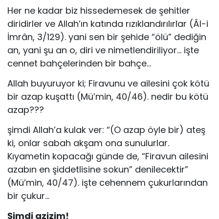
Her ne kadar biz hissedemesek de şehitler
diridirler ve Allah’ın katında rızıklandırılırlar (Âl-i
İmrân, 3/129). yani sen bir şehide “ölü” dediğin
an, yani şu an o, diri ve nimetlendiriliyor… işte
cennet bahçelerinden bir bahçe…
Allah buyuruyor ki; Firavunu ve ailesini çok kötü
bir azap kuşattı (Mü’min, 40/46). nedir bu kötü
azap???
şimdi Allah’a kulak ver: “(O azap öyle bir) ateş
ki, onlar sabah akşam ona sunulurlar.
Kıyametin kopacağı günde de, “Firavun ailesini
azabın en şiddetlisine sokun” denilecektir”
(Mü’min, 40/47). işte cehennem çukurlarından
bir çukur…
Şimdi azizim!