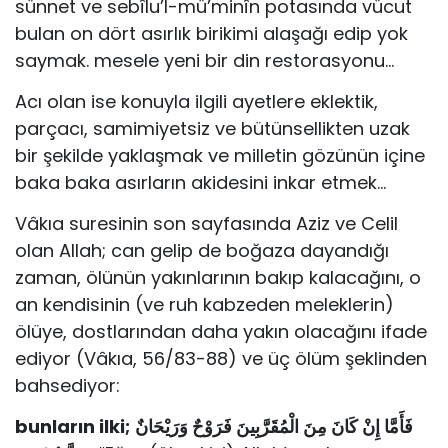
sünnet ve sebîlu’l-mü’minîn potasında vücut
bulan on dört asırlık birikimi alaşağı edip yok
saymak. mesele yeni bir din restorasyonu…
Acı olan ise konuyla ilgili ayetlere eklektik,
parçacı, samimiyetsiz ve bütünsellikten uzak
bir şekilde yaklaşmak ve milletin gözünün içine
baka baka asırların akidesini inkar etmek…
Vâkıa suresinin son sayfasında Aziz ve Celil
olan Allah; can gelip de boğaza dayandığı
zaman, ölünün yakınlarının bakıp kalacağını, o
an kendisinin (ve ruh kabzeden meleklerin)
ölüye, dostlarından daha yakın olacağını ifade
ediyor (Vâkıa, 56/83-88) ve üç ölüm şeklinden
bahsediyor:
bunların ilki;
فَأَمَّا إِنْ كَانَ مِنَ الْمُقَرَّبِينَ فَرَوْحٌ وَرَيْحَانٌ