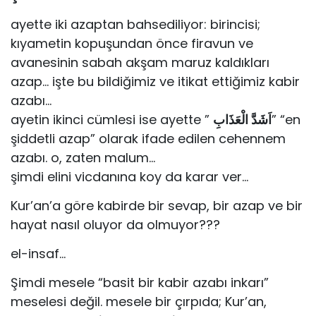
ayette iki azaptan bahsediliyor: birincisi;
kıyametin kopuşundan önce firavun ve
avanesinin sabah akşam maruz kaldıkları
azap… işte bu bildiğimiz ve itikat ettiğimiz kabir
azabı…
ayetin ikinci cümlesi ise ayette ”
اَشَدَّ الْعَذَابِ
” “en
şiddetli azap” olarak ifade edilen cehennem
azabı. o, zaten malum…
şimdi elini vicdanına koy da karar ver…
Kur’an’a göre kabirde bir sevap, bir azap ve bir
hayat nasıl oluyor da olmuyor???
el-insaf…
Şimdi mesele “basit bir kabir azabı inkarı”
meselesi değil. mesele bir çırpıda; Kur’an,