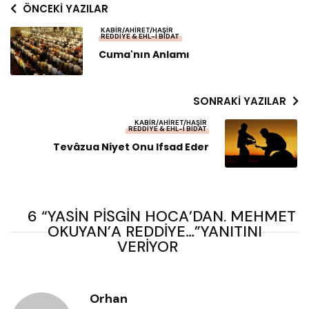
ÖNCEKI YAZILAR
KABIR/AHIRET/HAŞIR
REDDIYE & EHL-I BIDAT
Cuma'nın Anlamı
SONRAKI YAZILAR
KABIR/AHIRET/HAŞIR
REDDIYE & EHL-I BIDAT
Tevâzua Niyet Onu Ifsad Eder
6 “YASIN PIŞGIN HOCA’DAN, MEHMET
OKUYAN’A REDDIYE…”YANITINI
VERIYOR
Orhan