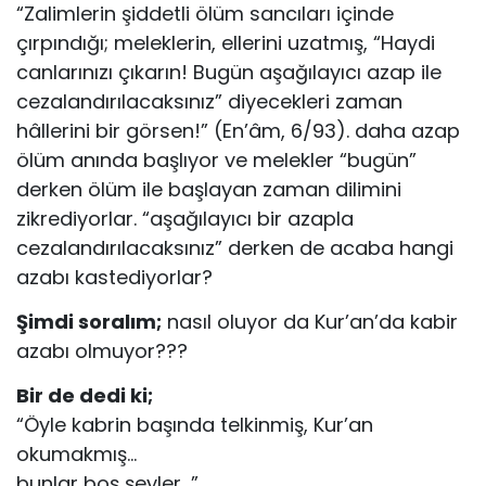
“Zalimlerin şiddetli ölüm sancıları içinde
çırpındığı; meleklerin, ellerini uzatmış, “Haydi
canlarınızı çıkarın! Bugün aşağılayıcı azap ile
cezalandırılacaksınız” diyecekleri zaman
hâllerini bir görsen!” (En’âm, 6/93). daha azap
ölüm anında başlıyor ve melekler “bugün”
derken ölüm ile başlayan zaman dilimini
zikrediyorlar. “aşağılayıcı bir azapla
cezalandırılacaksınız” derken de acaba hangi
azabı kastediyorlar?
Şimdi soralım;
nasıl oluyor da Kur’an’da kabir
azabı olmuyor???
Bir de dedi ki;
“Öyle kabrin başında telkinmiş, Kur’an
okumakmış…
bunlar boş şeyler…”