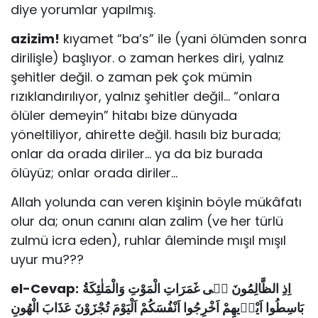
diye yorumlar yapılmış.
azizim!
kıyamet “ba’s” ile (yani ölümden sonra
dirilişle) başlıyor. o zaman herkes diri, yalnız
şehitler değil. o zaman pek çok mümin
rızıklandırılıyor, yalnız şehitler değil… “onlara
ölüler demeyin” hitabı bize dünyada
yöneltiliyor, ahirette değil. hasılı biz burada;
onlar da orada diriler… ya da biz burada
ölüyüz; onlar orada diriler…
Allah yolunda can veren kişinin böyle mükâfatı
olur da; onun canını alan zalim (ve her türlü
zulmü icra eden), ruhlar âleminde mışıl mışıl
uyur mu???
el-Cevap:
اِذِ الظَّالِمُونَ فٖى غَمَرَاتِ الْمَوْتِ وَالْمَلٰئِكَةُ
بَاسِطُوا اَيْدٖيهِمْ اَخْرِجُوا اَنْفُسَكُمْ اَلْيَوْمَ تُجْزَوْنَ عَذَابَ الْهُونِ