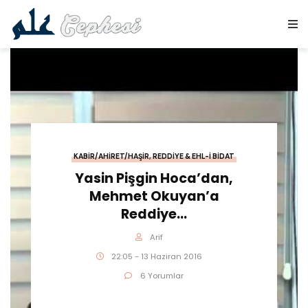
KABIR/AHIRET/HAŞIR
,
REDDIYE & EHL-I BIDAT
Yasin Pişgin Hoca’dan,
Mehmet Okuyan’a
Reddiye…
Arif
22:05 - 13 Haziran 2016
6 Yorumlar