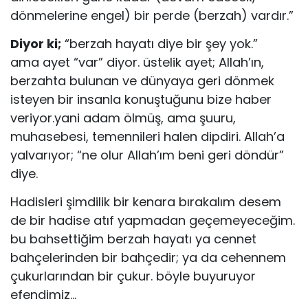
dönmelerine engel) bir perde (berzah) vardır.”
Diyor ki;
“berzah hayatı diye bir şey yok.”
ama ayet “var” diyor. üstelik ayet; Allah’ın,
berzahta bulunan ve dünyaya geri dönmek
isteyen bir insanla konuştuğunu bize haber
veriyor.yani adam ölmüş, ama şuuru,
muhasebesi, temennileri halen dipdiri. Allah’a
yalvarıyor; “ne olur Allah’ım beni geri döndür”
diye.
Hadisleri şimdilik bir kenara bırakalım desem
de bir hadise atıf yapmadan geçemeyeceğim.
bu bahsettiğim berzah hayatı ya cennet
bahçelerinden bir bahçedir; ya da cehennem
çukurlarından bir çukur. böyle buyuruyor
efendimiz…