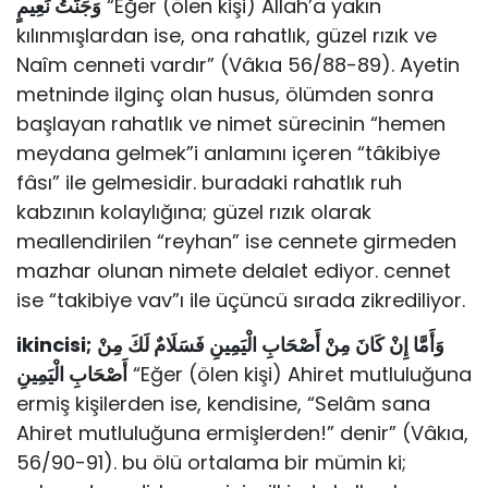
وَجَنَّتُ نَعِيمٍ
“Eğer (ölen kişi) Allah’a yakın
kılınmışlardan ise, ona rahatlık, güzel rızık ve
Naîm cenneti vardır” (Vâkıa 56/88-89). Ayetin
metninde ilginç olan husus, ölümden sonra
başlayan rahatlık ve nimet sürecinin “hemen
meydana gelmek”i anlamını içeren “tâkibiye
fâsı” ile gelmesidir. buradaki rahatlık ruh
kabzının kolaylığına; güzel rızık olarak
meallendirilen “reyhan” ise cennete girmeden
mazhar olunan nimete delalet ediyor. cennet
ise “takibiye vav”ı ile üçüncü sırada zikrediliyor.
ikincisi;
وَأَمَّا إِنْ كَانَ مِنْ أَصْحَابِ الْيَمِينِ فَسَلَامٌ لَكَ مِنْ
أَصْحَابِ الْيَمِينِ
“Eğer (ölen kişi) Ahiret mutluluğuna
ermiş kişilerden ise, kendisine, “Selâm sana
Ahiret mutluluğuna ermişlerden!” denir” (Vâkıa,
56/90-91). bu ölü ortalama bir mümin ki;