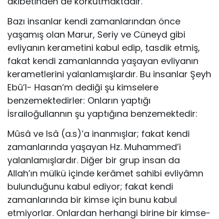
âkıbetinden de korkutmaktadır.
Bazı insanlar kendi zamanlarından önce
yaşamış olan Marur, Seriy ve Cüneyd gibi
evliyanın kerametini kabul edip, tasdik etmiş,
fakat kendi zamanlannda yaşayan evliyanın
kerametlerini yalanlamışlardır. Bu insanlar Şeyh
Ebû’l- Hasan’m dediği şu kimselere
benzemektedirler: Onların yaptı­ğı
İsrailoğullannın şu yaptığına benzemektedir:
Mûsâ ve Isâ (a.s)’a inanmışlar; fakat kendi
zamanlarında yaşayan Hz. Muhammed’i
yalanlamışlardır. Diğer bir grup in­san da
Allah’ın mülkü içinde kerâmet sahibi evliyâmn
bulun­duğunu kabul ediyor; fakat kendi
zamanlarında bir kimse için bunu kabul
etmiyorlar. Onlardan herhangi birine bir kimse­