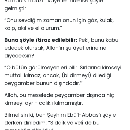
Bu hadisin bazı rivayetlerinde ise şöyle
gelmiştir:
“Onu sevdiğim zaman onun için göz, kulak,
kalp, akıl ve el olurum.”
Buna şöyle îtiraz edilebilir:
Peki, bunu kabul
edecek olur­sak, Allah’ın şu âyetlerine ne
diyeceksin?
“O bütün görülmeyenleri bilir. Sırlarına kimseyi
muttali kılmaz; ancak, (bildirmeyi) dilediği
peygamber bunun dışındadır.’’
Allah, bu meselede peygamber dışında hiç
kimseyi ayrı- calıklı kılmamıştır.
Bilmelisin ki, ben Şeyhim Ebû’l-Abbas’ı şöyle
derken din­ledim: “Sıddîk ve velî de bu