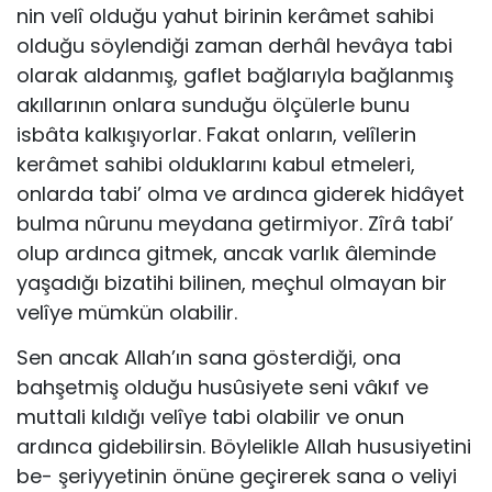
nin velî olduğu yahut birinin kerâmet sahibi
olduğu söylendiği zaman derhâl hevâya tabi
olarak aldanmış, gaflet bağlarıyla bağlanmış
akıllarının onlara sunduğu ölçülerle bunu
isbâta kalkışıyorlar. Fakat onların, velîlerin
kerâmet sahibi olduklarını kabul etmeleri,
onlarda tabi’ olma ve ardınca giderek hidâyet
bulma nûrunu meydana getirmiyor. Zîrâ tabi’
olup ardınca gitmek, ancak varlık âleminde
yaşadığı bizatihi bilinen, meç­hul olmayan bir
velîye mümkün olabilir.
Sen ancak Allah’ın sana gösterdiği, ona
bahşetmiş oldu­ğu husûsiyete seni vâkıf ve
muttali kıldığı velîye tabi olabilir ve onun
ardınca gidebilirsin. Böylelikle Allah hususiyetini
be- şeriyyetinin önüne geçirerek sana o veliyi