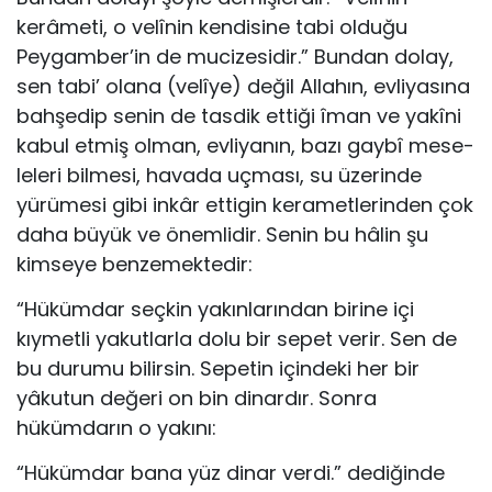
kerâmeti, o velînin kendisine tabi olduğu
Peygamber’in de mucizesidir.” Bundan dolay,
sen tabi’ olana (velîye) değil Allahın, evliyasına
bahşedip senin de tasdik ettiği îman ve yakîni
kabul etmiş olman, evliyanın, bazı gaybî mese­
leleri bilmesi, havada uçması, su üzerinde
yürümesi gibi inkâr ettigin kerametlerinden çok
daha büyük ve önemlidir. Senin bu hâlin şu
kimseye benzemektedir:
“Hükümdar seçkin yakınlarından birine içi
kıymetli yakutlarla dolu bir sepet verir. Sen de
bu durumu bilirsin. Se­petin içindeki her bir
yâkutun değeri on bin dinardır. Sonra
hükümdarın o yakını:
“Hükümdar bana yüz dinar verdi.” dediğinde