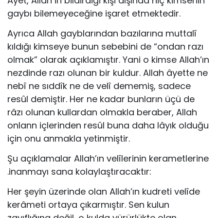
Ayet, Allah in bildirdiği kişi dışında hiç kimsenin
gaybı bi­lemeyeceğine işaret etmektedir.
Ayrıca Allah gayblarından bazılarına muttalî
kıldığı kimse­ye bunun sebebini de “ondan razı
olmak” olarak açıklamıştır. Yani o kimse Allah’ın
nezdinde razı olunan bir kuldur. Allah âyette ne
nebî ne sıddîk ne de velî dememiş, sadece
resûl de­miştir. Her ne kadar bunların üçü de
râzı olunan kullardan ol­makla beraber, Allah
onlann içlerinden resûl buna daha lâyık olduğu
için onu anmakla yetinmiştir.
Şu açıklamalar Allah’ın velîlerinin kerametlerine
.inanma­yı sana kolaylaştıracaktır:
Her şeyin üzerinde olan Allah’ın kudreti velîde
kerâmeti ortaya çıkarmıştır. Sen kulun
zayıflığına değil, o kulda yürür­lükte olan