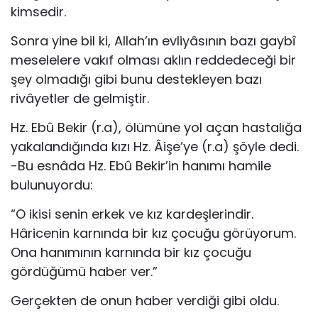
kimsedir.
Sonra yine bil ki, Allah’ın evliyâsının bazı gaybî
mesele­lere vakıf olması aklın reddedeceği bir
şey olmadığı gibi bunu destekleyen bazı
rivâyetler de gelmiştir.
Hz. Ebû Bekir (r.a), ölümüne yol açan hastalığa
yakalan­dığında kızı Hz. Âişe’ye (r.a) şöyle dedi.
-Bu esnâda Hz. Ebû Bekir’in hanımı hamile
bulunuyordu:
“O ikisi senin erkek ve kız kardeşlerindir.
Hâricenin kar­nında bir kız çocuğu görüyorum.
Ona hanımının karnında bir kız çocuğu
gördüğümü haber ver.”
Gerçekten de onun haber verdiği gibi oldu.