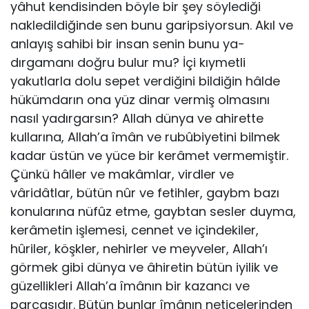
yâhut ken­disinden böyle bir şey söylediği
nakledildiğinde sen bunu ga­ripsiyorsun. Akıl ve
anlayış sahibi bir insan senin bunu ya­
dırgamanı doğru bulur mu? İçi kıymetli
yakutlarla dolu sepet verdiğini bildiğin hâlde
hükümdarın ona yüz dinar vermiş olmasını
nasıl yadırgarsın? Allah dünya ve ahirette
kullarına, Allah’a îmân ve rubûbiyetini bilmek
kadar üstün ve yüce bir kerâmet vermemiştir.
Çünkü hâller ve makâmlar, virdler ve
vâridâtlar, bütün nûr ve fetihler, gaybm bazı
konularına nüfûz etme, gaybtan sesler duyma,
kerâmetin işlemesi, cennet ve içindekiler,
hûriler, köşkler, nehirler ve meyveler, Allah’ı
gör­mek gibi dünya ve âhiretin bütün iyilik ve
güzellikleri Allah’a îmânın bir kazancı ve
parçasıdır. Bütün bunlar îmânın netice­lerinden