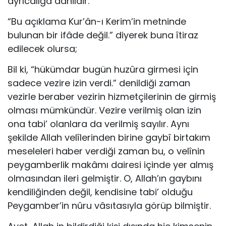
ayrıcalığa dâhildir.”
“Bu açıklama Kur’ân-ı Kerim’in metninde
bulunan bir ifâde değil.” diyerek buna îtiraz
edilecek olursa;
Bil ki, “hükümdar bugün huzûra girmesi için
sadece ve­zire izin verdi.” denildiği zaman
vezirle beraber vezirin hiz­metçilerinin de girmiş
olması mümkündür. Vezire verilmiş olan izin
ona tabi’ olanlara da verilmiş sayılır. Aynı
şekilde Allah velîlerinden birine gaybî birtakım
meseleleri haber ver­diği zaman bu, o velînin
peygamberlik makâmı dairesi içinde yer almış
olmasından ileri gelmiştir. O, Allah’ın gaybını
ken­diliğinden değil, kendisine tabi’ olduğu
Peygamber’in nûru vâsıtasıyla görüp bilmiştir.