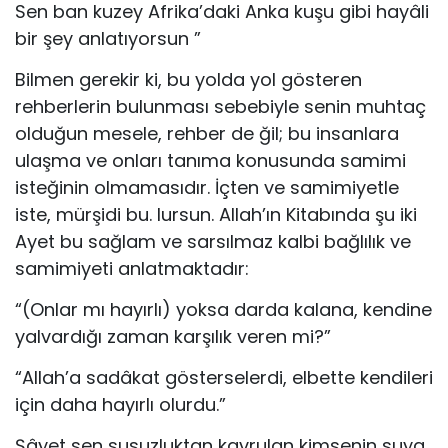
Sen ban kuzey Afrika’daki Anka kuşu gibi hayâli
bir şey anlatıyorsun ”
Bilmen gerekir ki, bu yolda yol gösteren
rehberlerin bulunması sebebiyle senin muhtaç
olduğun mesele, rehber de ğil; bu insanlara
ulaşma ve onları tanıma konusunda samimi
isteğinin olmamasıdır. İçten ve samimiyetle
iste, mürşidi bu. lursun. Allah’ın Kitabında şu iki
Ayet bu sağlam ve sarsılmaz kalbi bağlılık ve
samimiyeti anlatmaktadır:
“(Onlar mı hayırlı) yoksa darda kalana, kendine
yalvardığı zaman karşılık veren mi?”
“Allah’a sadâkat gösterselerdi, elbette kendileri
için daha hayırlı olurdu.”
Şâyet sen susuzluktan kavrulan kimsenin suya