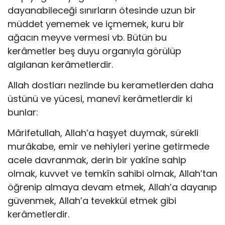
dayanabileceği sınırla­rın ötesinde uzun bir
müddet yememek ve içmemek, kuru bir
ağacın meyve vermesi vb. Bütün bu
kerâmetler beş duyu or­ganıyla görülüp
algılanan kerâmetlerdir.
Allah dostları nezlinde bu kerametlerden daha
üstü­nü ve yücesi, manevî kerâmetlerdir ki
bunlar:
Mârifetullah, Allah’a haşyet duymak, sürekli
murâkabe, emir ve nehiyleri yerine getirmede
acele davranmak, derin bir yakîne sahip
olmak, kuvvet ve temkîn sahibi olmak, Allah’tan
öğrenip almaya devam etmek, Allah’a dayanıp
güvenmek, Allah’a tevekkül etmek gibi
kerâmetlerdir.