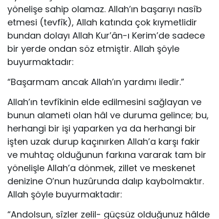
yönelişe sahip ola­maz. Allah’ın başarıyı nasîb
etmesi (tevfîk), Allah katında çok kıymetlidir
bundan dolayı Allah Kur’ân-ı Kerim’de sadece
bir yerde ondan söz etmiştir. Allah şöyle
buyurmaktadır:
“Başarmam ancak Allah’ın yardımı iledir.”
Allah’ın tevfîkinin elde edilmesini sağlayan ve
bunun ala­meti olan hâl ve duruma gelince; bu,
herhangi bir işi yaparken ya da herhangi bir
işten uzak durup kaçınırken Allah’a karşı fakir
ve muhtaç olduğunun farkına vararak tam bir
yönelişle Allah’a dönmek, zillet ve meskenet
denizine O’nun huzûrunda dalıp kaybolmaktır.
Allah şöyle buyurmaktadır:
“Andolsun, sîzler zelil- güçsüz olduğunuz hâlde