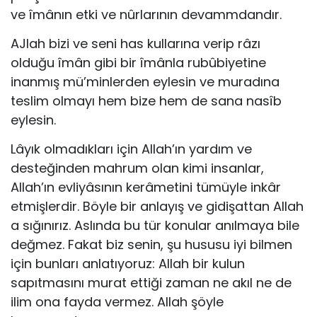
ve îmânın etki ve nûrlarının devammdandır.
AJlah bizi ve seni has kullarına verip râzı
olduğu îmân gibi bir îmânla rubûbiyetine
inanmış mü’minlerden eylesin ve mu­radına
teslim olmayı hem bize hem de sana nasîb
eylesin.
Lâyık olmadıkları için Allah’ın yardım ve
desteğinden mahrum olan kimi insanlar,
Allah’ın evliyâsının kerâmetini tü­müyle inkâr
etmişlerdir. Böyle bir anlayış ve gidişattan Allah
a sığınırız. Aslında bu tür konular anılmaya bile
değmez. Fakat biz senin, şu hususu iyi bilmen
için bunları anlatıyoruz: Allah bir kulun
sapıtmasını murat ettiği zaman ne akıl ne de
ilim ona fayda vermez. Allah şöyle