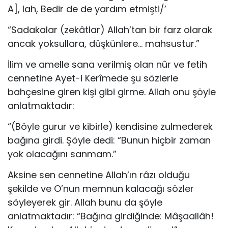
A], lah, Bedir de de yardım etmişti/’
“Sadakalar (zekâtlar) Allah’tan bir farz olarak
an­cak yoksullara, düşkünlere… mahsustur.”
İlim ve amelle sana verilmiş olan nûr ve fetih
cennetine Ayet-i Kerîmede şu sözlerle
bahçesine giren kişi gibi girme. Allah onu şöyle
anlatmaktadır:
“(Böyle gurur ve kibirle) kendisine zulmederek
ba­ğına girdi. Şöyle dedi: “Bunun hiçbir zaman
yok ola­cağını sanmam.”
Aksine sen cennetine Allah’ın râzı olduğu
şekilde ve O’nun memnun kalacağı sözler
söyleyerek gir. Allah bunu da şöyle
anlatmaktadır: “Bağına girdiğinde: Mâşaallâh!