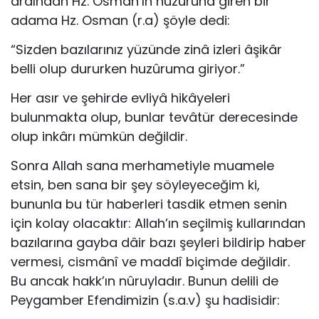
ardından Hz. Osman’ın huzûruna giren bir
adama Hz. Osman (r.a) şöyle dedi:
“Sizden bazılarınız yüzünde zinâ izleri âşikâr
belli olup du­rurken huzûruma giriyor.”
Her asır ve şehirde evliyâ hikâyeleri
bulunmakta olup, bunlar tevâtür derecesinde
olup inkârı mümkün değildir.
Sonra Allah sana merhametiyle muamele
etsin, ben sana bir şey söyleyeceğim ki,
bununla bu tür haberleri tasdik etmen senin
için kolay olacaktır: Allah’ın seçilmiş kullarından
bazıla­rına gayba dâir bazı şeyleri bildirip haber
vermesi, cismânî ve maddî biçimde değildir.
Bu ancak hakk’ın nûruyladır. Bunun delili de
Peygamber Efendimizin (s.a.v) şu hadisidir: