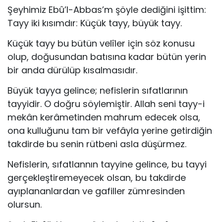
Şeyhimiz Ebû’l-Abbas’m şöyle dediğini işittim:
Tayy iki kısımdır: Küçük tayy, büyük tayy.
Küçük tayy bu bütün velîler için söz konusu
olup, doğu­sundan batısına kadar bütün yerin
bir anda dürülüp kısalma­sıdır.
Büyük tayya gelince; nefislerin sıfatlarının
tayyidir. O doğ­ru söylemiştir. Allah seni tayy-i
mekân kerâmetinden mahrum edecek olsa,
ona kulluğunu tam bir vefâyla yerine getirdiğin
takdirde bu senin rütbeni asla düşürmez.
Nefislerin, sıfatlannın tayyine gelince, bu tayyi
gerçek­leştiremeyecek olsan, bu takdirde
ayıplananlardan ve gafiller zümresinden
olursun.