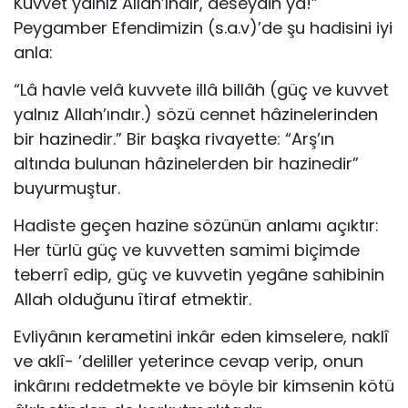
Kuvvet yalnız Allah’ındır, deseydin ya!”
Peygamber Efendimizin (s.a.v)’de şu hadisini iyi
anla:
“Lâ havle velâ kuvvete illâ billâh (güç ve kuvvet
yalnız Allah’ındır.) sözü cennet hâzinelerinden
bir ha­zinedir.” Bir başka rivayette: “Arş’ın
altında bulunan hâzine­lerden bir hazinedir”
buyurmuştur.
Hadiste geçen hazine sözünün anlamı açıktır:
Her türlü güç ve kuvvetten samimi biçimde
teberrî edip, güç ve kuvve­tin yegâne sahibinin
Allah olduğunu îtiraf etmektir.
Evliyânın kerametini inkâr eden kimselere, naklî
ve aklî- ’deliller yeterince cevap verip, onun
inkârını reddetmekte ve böyle bir kimsenin kötü