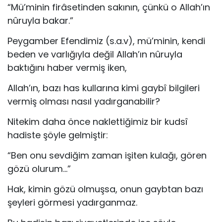
“Mü’minin firâsetinden sakının, çünkü o Allah’ın
nûruyla bakar.”
Peygamber Efendimiz (s.a.v), mü’minin, kendi
beden ve varlığıyla değil Allah’ın nûruyla
baktığını haber vermiş iken,
Allah’ın, bazı has kullarına kimi gaybî bilgileri
vermiş olması nasıl yadırganabilir?
Nitekim daha önce naklettiğimiz bir kudsî
hadiste şöyle gelmiştir:
“Ben onu sevdiğim zaman işiten kulağı, gören
gözü olurum…”
Hak, kimin gözü olmuşsa, onun gaybtan bazı
şeyleri gör­mesi yadırganmaz.