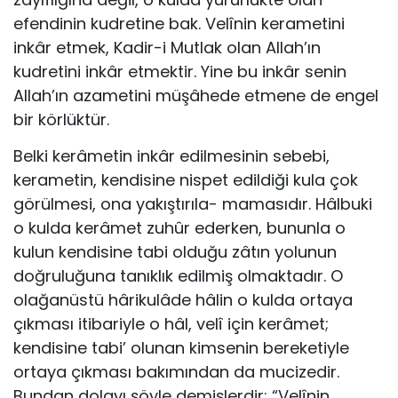
efendinin kudretine bak. Velînin kerametini
inkâr etmek, Kadir-i Mutlak olan Allah’ın
kudretini inkâr etmektir. Yine bu inkâr senin
Allah’ın azametini müşâhede etmene de engel
bir körlüktür.
Belki kerâmetin inkâr edilmesinin sebebi,
kerametin, kendisine nispet edildiği kula çok
görülmesi, ona yakıştırıla- mamasıdır. Hâlbuki
o kulda kerâmet zuhûr ederken, bununla o
kulun kendisine tabi olduğu zâtın yolunun
doğruluğuna ta­nıklık edilmiş olmaktadır. O
olağanüstü hârikulâde hâlin o kul­da ortaya
çıkması itibariyle o hâl, velî için kerâmet;
kendisine tabi’ olunan kimsenin bereketiyle
ortaya çıkması bakımın­dan da mucizedir.
Bundan dolayı şöyle demişlerdir: “Velînin