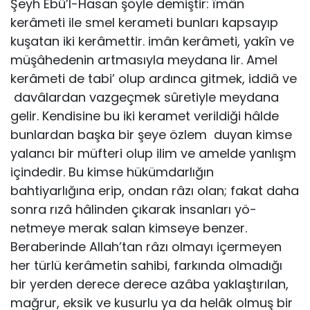
Şeyh Ebû’l-Hasan şöyle demiştir: îmân
kerâmeti ile smel kerameti bunları kapsayıp
kuşatan iki kerâmettir. imân kerâmeti, yakîn ve
müşâhedenin artmasıyla meydana lir. Amel
kerâmeti de tabi’ olup ardınca gitmek, iddiâ ve
davâlardan vazgeçmek sûretiyle meydana
gelir. Kendisine bu iki keramet verildiği hâlde
bunlardan başka bir şeye özlem duyan kimse
yalancı bir müfteri olup ilim ve amelde yanlışm
içindedir. Bu kimse hükümdarlığın
bahtiyarlığına erip, ondan râzı olan; fakat daha
sonra rızâ hâlinden çıkarak insanları yö­
netmeye merak salan kimseye benzer.
Beraberinde Allah’tan râzı olmayı içermeyen
her türlü kerâmetin sahibi, farkında ol­madığı
bir yerden derece derece azâba yaklaştırılan,
mağrur, eksik ve kusurlu ya da helâk olmuş bir