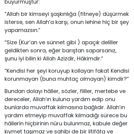
buyurmuştur:
“Allah bir kimseyi şaşkınlığa (fitneye) düşürmek
isterse, sen Allah’a karşı, onun lehine hiç bir şey
yapamazsın.”
“Size (Kur’an ve sünnet gibi ) apaçık deliller
gel­dikten sonra, eğer barıştan saparsanız,
şunu iyi bilin ki Allah Azizdir, Hâkimdir.”
“Kendisi her şeyi koruyup kollayan fakat Kendisi
korunmayan (buna muhtaç olmayan) kimdir?”
Bundan dolayı hâller, sözler, fiiller, mertebe ve
derece­ler, Allah’ın kuluna yardım edip onu
bunlarda muvaffak kıl­masına bağlıdır. Allah’ın
yardım etmeyip muvaffak kılmadığı sürece bu
hâllerin hiçbirinin nûru bulunmaz, kabule değer
kıymet taşımaz ve sahibi de bir iltifâta ve