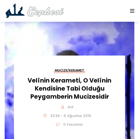
MUCIZE/KERAMET
Velînin Kerameti, O Velînin
Kendisine Tabi Olduğu
Peygamberin Mucizesidir
Arif
23:36 - 6 Ağustos 2015
0 Yorumlar